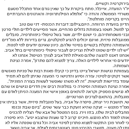
בירוקרטיה וקשיים.
יו"ר הוועדה, אייכלר, מתח ביקורת על כך שאין גורם אחד מתכלל מטעם
משרדי הממשלה והודה כי "אלמלא הפילנתרופיה והארגונים החברתיים
היינו בקריסה מוחלטת".
הדיון בוועדת הרווחה, היום,צילום: דוברות הכנסת- דני שם טוב
כך למשל, חשפו בעמותת גדולים מהחיים, אשר מסייעים לילדים חולי סרטן
ובני משפחותיהם, כי ישנם ילדים, אשר בשל טיפולי כימותרפיה, סובלים
ממוגבלות פיזית, ואינם יכולים להגיע למקלטים, גרים בדירות ללא ממ"דים
והעמותה נתקלת בקשיים בפינוי שלהם, כיוון שאינם יודעים למי לפנות.
"יש לנו ילדים שפונו לאילת וצריכים לעבור טיפולי כימותרפיים בתל אביב.
אנחנו דאגנו להגעה שלהם מאילת לתל אביב לצורך הטיפול. אנחנו לא
יודעים מי אחראי לילדים האלה. צריך למצוא להם פתרון", אמרה נציגת
העמותה.
בעמותת נגישות ישראל ציינו בדיון כי קיבלו מאות רבות של פניות מאנשים
אשר זקוקים לפינוי, עזרה וסיוע והדגישו כי המענה שניתן להם לא תמיד
עומד בדרישות לנגישות. "זה לא משהו שאפשר לעשות בצורה המונית",
אמרה נציגת העמותה וסיפרה כי במלונות רבים אין חדרים נגישים או שהם
לא נגישים מספיק וקראה להתאים באופן אישי את המענה הניתן לאדם עם
מוגבלות, בהתאם לצרכים הפרטניים.
שי, תושבת ניר יצחק, סיפרה על אביה, בעל מוגבלות פיזית, אשר בביתו אין
ממ"ד מונגש – זעקה שהיא זועקת כבר עשר שנים. "ביום שבת נכנסו
מחבלים לבית שלנו, בזזו וירו. בנס המטפל של אבא שלי הצליח להכניס
אותו לממד הלא מונגש. חיכינו קרוב ל 12 שעות שהצבא יגיע". היא סיפרה
כי לאחר מכן התקשו למצוא פתרון לפינוי אביה וכל גורם שפנתה אליו לא
נתן לה מענה. תושבי הקיבוץ פונו באוטובוסים לאילת, אך אביה נשאר