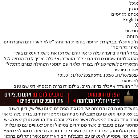
אוכל
מגזין
אנחנו מגייסים
English
X
חדשות
רווחה
ח"כ אייכלר בביקורת חריפה בוועדת הרווחה: "לולא הארגונים החברתיים
היינו בקריסה"
במהל הדיון בוועדה עלה כי אין גורם שמרכז את נושא האנשים בעלי
המוגבלויות שפונו מבתיהם • יו"ר הוועדה, אייכלר: "צריך לתת הנחיה לכל
המשרדים לשתף פעולה בצורה מלאה עם תומכי הקהילה כגורם מתכלל"
אפרת פורשר
31/10/2023, 10:50
,עודכן
31/10/2023, 10:50
0
השמעה
יו"ר הוועדה אייכלר בדיון, היום. צילום: דוברות הכנסת- דני שם טוב
בוועדת העבודה והרווחה של הכנסת הסתיים היום (שלישי) דיון חשוב
בנושא פינוי אנשים עם מוגבלות מבתיהם וממסגרותיהם. בדיון עלה כי אין
גורם אחד מטעם הממשלה אשר מתכלל ומרכז את הנושא ונותן מענה, יש
מחסור עצום בעובדים אשר ממוקדים בטיפול וסיוע לאנשים עם מוגבלות
בזמן המלחמה, יש ויכוחים בין משרדי הרווחה והבריאות בנוגע למי מטפל
במה ומי שמסייע לאנשים עם מוגבלות הם הארגונים אשר נתקלים בהמון