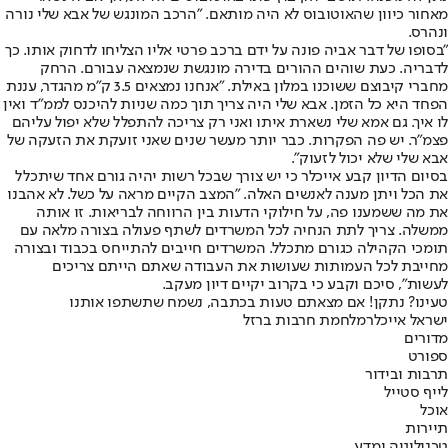
מאחור כיוון שהאוטובוס לא היה מותאם. "הרכב המונגש של אבא שלי נורה
ונהרס.
"בסופו של דבר אביה פונה על ידם ברכב פרטי אליו הצליחו לדחוק אותו. כך
לדבריה. כעת שוהים ההורים בדירה מונגשת שנמצאה עבורם. הרחק
מחברי קיבוצם ששוכנו במלון באילת. "אנחנו נמצאים 3.5 ק"מ מהגדר, עננת
הפחד היא כל הזמן. אבא שלי היה צריך תוך כמה שניות להיכנס לממ"ד ואין
לו איך. גם אמא שלי נשארת איתו ואני רק צריכה להתפלל שלא יפול עליהם
פצמ"ר. יש פה הפקרות. כבר יותר מעשר שנים שאני זועקת את הזעקה של
אבא שלי שלא יכול לזעוק".
בסיום הדיון קבע אייכלר כי יש צורך שבכל רשות יהיה גורם אחד שיתכלל
את הכל ויתן מענה לאנשים האלה. "המצב הקיים מראה על כשל. לא אהבנו
את מה ששמענו פה, על חילוקי הדעות בין הרווחה לבריאות. זו אותה
ממשלה. צריך לתת הנחיה לכל המשרדים לשתף פעולה בצורה מלאה עם
תומכי הקהילה כגורם מתכלל. המשרדים חייבים להתייחס בכבוד ובצורה
מחייבת לכל העמותות שעושות את העבודה שאתם הייתם צריכים
לעשות", סיכם וקבע כי בקרוב יקיים דיון מעקב.
טעינו? נתקן! אם מצאתם טעות בכתבה, נשמח שתשתפו אותנו
ישראל אייכלר
מלחמת חרבות ברזל
מדורים
ספורט
תרבות ובידור
לייף סטייל
אוכל
תיירות
טכנולוגיה ומדע