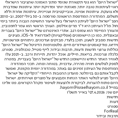
"ישראל היום" הוא גוף תקשורת שנוסד מתוך האמונה שהציבור הישראלי
ראוי לעיתונות טובה יותר, מאוזנת יותר ומדויקת יותר. עיתונות שמדברת
ולא צועקת. עיתונות אמינה, אובייקטיבית ועניינית. עיתונות אחרת וללא
תשלום. המהדורה המודפסת הראשונה פורסמה ב-30 ביולי 2007, וב-2010
הפך "ישראל היום" לעיתון הישראלי בעל שיעור החשיפה הגבוה ביותר בימי
חול. מו"ל העיתון היא ד"ר מרים אדלסון. העורך הראשי הוא עמר לחמנוביץ,
והעורך המייסד הוא עמוס רגב. אתרי האינטרנט של "ישראל היום" בעברית
ובאנגלית, כמו כן היישומונים (אפליקציות) לאנדרואיד ול-iOS, מציגים
חדשות מסביב לשעון, תוכן בלעדי, מבזקים ועדכונים, ניתוחים ופרשנויות,
וידיאו, פודקאסטים ושידורים חיים. פלטפורמות הדיגיטל של "ישראל היום"
כוללות ערוצי חדשות ודעות, תרבות ובידור, לייף סטייל, טכנולוגיה, ספורט,
כלכלה וצרכנות, בריאות, חיילים, אוכל, יהדות, תיירות ורכב. ב-2021 עלו
לאוויר האתר החדש והיישומון החדש של "ישראל היום" בעברית, במטרה
לספק לגולשים חוויה מהירה, עדכנית, בטוחה ונוחה. תכני המהדורה
המודפסת של העיתון זמינים גם באתר, במהדורה יומית מקוונת, ואפשר
לקבל אותם גם בניוזלטר. מועדון ההטבות הייחודי "הקליקה של ישראל
היום" מציע לגולשי האתר הנחות ומבצעים על מוצרים ושירותים. ישראל
היום פתוח להערות, לביקורת ולהצעות לשיפור מקהל הקוראים. פנו אלינו
במייל hayom@israelhayom.co.il.
יום שני, 27.4.2026
י' באייר תשפ"ו
חדשות
דעות
ספורט
ForReal
תרבות ובידור