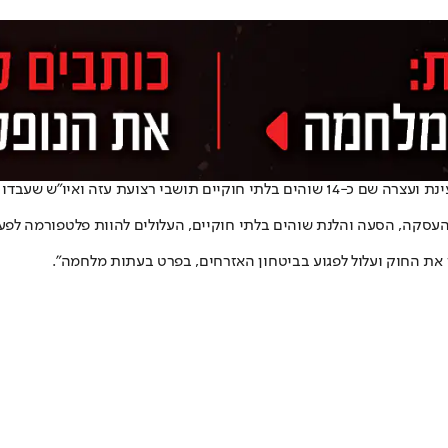
משטרת ראש העין פשטה היום (שלישי) על מפעל "דגנית עין הבר" בקיבוץ עינת ועצרה שם כ-14 
ה, הסעה והלנת שוהים בלתי חוקיים, העלולים להוות פלטפורמה לפעיל
ת החוק ועלול לפגוע בביטחון האזרחים, בפרט בעתות מלחמה".