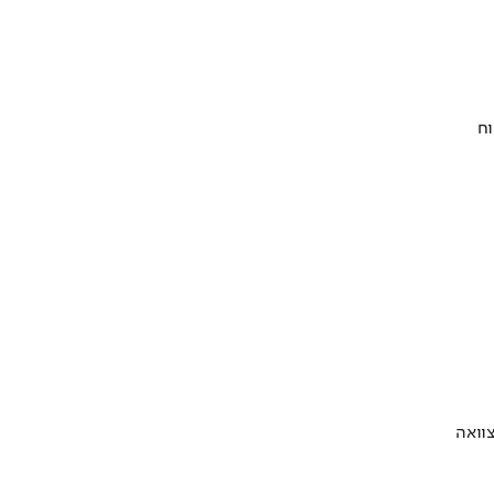
וח
וואה