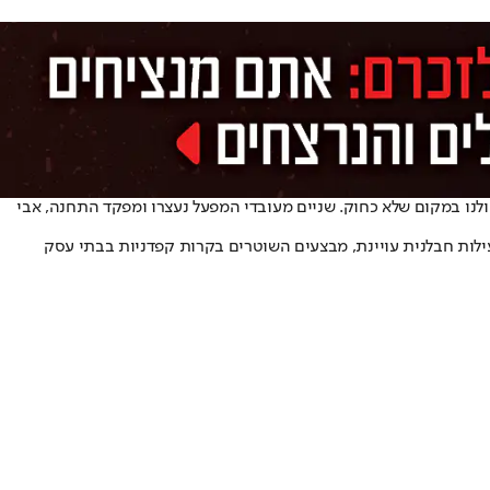
שוהים בלתי חוקיים תושבי רצועת עזה ואיו"ש שעבדו ולנו במקום שלא כחוק. שניים מעובדי המפעל נעצרו ומפקד התחנה, אבי
ות חבלנית עויינת, מבצעים השוטרים בקרות קפדניות בבתי עסק