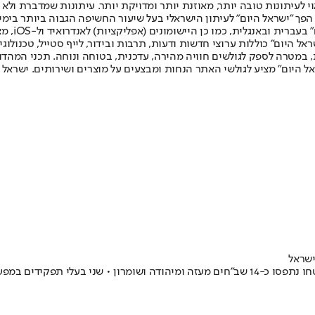
לעיתונות טובה יותר, מאוזנת יותר ומדויקת יותר. עיתונות שמדברת ולא צ
שלום. המהדורה המודפסת הראשונה פורסמה ב-30 ביולי 2007, וב-2010 הפך "ישראל היום" לעיתון הישראלי בעל שי
לחמנוביץ,
ל היום" כוללות ערוצי חדשות ודעות, תרבות ובידור, לייף סטייל, טכנולוגיה
ברית, במטרה לספק לגולשים חוויה מהירה, עדכנית, בטוחה ונוחה. תכני המה
ל היום" מציע לגולשי האתר הנחות ומבצעים על מוצרים ושירותים. ישראל 
ישראל