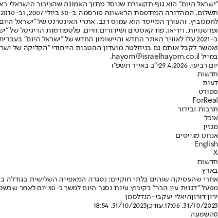
"ישראל היום" הוא גוף תקשורת שנוסד מתוך האמונה שהציבור הישראלי ראוי 
ת
ופרשנויות, וידיאו, פודקאסטים ושידורים חיים. פלטפורמות הדיגיטל של "ישרא
ב-2021 עלו לאוויר האתר החדש והיישומון החדש של "ישראל היום" בע
ואפשר לקבל אותם גם בניוזלטר. מועדון ההטבות הייחודי "הקליקה של ישרא
במייל hayom@israelhayom.co.il.
יום רביעי, 29.4.2026
י"ב באייר תשפ"ו
חדשות
דעות
ספורט
ForReal
תרבות ובידור
אוכל
מגזין
אנחנו מגייסים
English
X
חדשות
בארץ
אחרי שהעסיקה שוהים בלתי חוקיים: נסגרה המאפייה השלישית בגודלה ב
מפעל "דגנית עין הבר" בקיבוץ עינת נסגר היום למשך כ-30 יום לאחר שבשטחו נתפסו כ-14 שב"חים מעזה ומיהודה ושומרון • שני בעלי תפקידים במפעל נעצרו בחשד להעסקת עובדים שלא כחוק
ירון דורון
היאלי יעקבי-הנדלסמן
31/10/2023, 17:06
,עודכן
31/10/2023, 18:54
0
השמעה