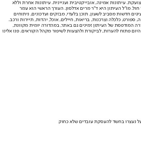
ועקת. עיתונות אמינה, אובייקטיבית ועניינית. עיתונות אחרת וללא
עור החשיפה הגבוה ביותר בימי חול. מו"ל העיתון היא ד"ר מרים אדלסון. העורך הראשי הוא עמר
 והעורך המייסד הוא עמוס רגב. אתרי האינטרנט של "ישראל היום" בעברית ובאנגלית, כמו כן היישומונים (אפליקציות) לאנדרואיד ול-iOS, מציגים חדשות מסביב לשעון, תוכן בלעדי, מבזקים ועדכונים, ניתוחים
, ספורט, כלכלה וצרכנות, בריאות, חיילים, אוכל, יהדות, תיירות ורכב.
דורה המודפסת של העיתון זמינים גם באתר, במהדורה יומית מקוונת,
היום פתוח להערות, לביקורת ולהצעות לשיפור מקהל הקוראים. פנו אלינו