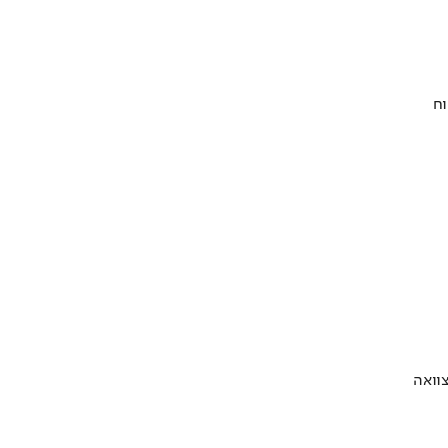
וח
וואה