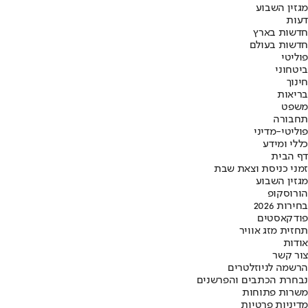
מגזין השבוע
דעות
חדשות בארץ
חדשות בעולם
פוליטי
ביטחוני
חינוך
בריאות
משפט
תחבורה
פוליטי-מדיני
כללי ומידע
דף הבית
זמני כניסת וצאת שבת
מגזין השבוע
הורוסקופ
בחירות 2026
פודקאסטים
תחזית מזג אוויר
אודות
צור קשר
הרשמה לניוזלטרים
נבחרת הכתבים והפרשנים
משרות פתוחות
מדיניות פרטיות