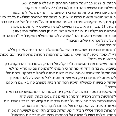
הבית, ב-2022 כבר עמד מספר ההרחקות על לא פחות מ-63.
תפילות יום השישי בהר הבית (ארכיון) // צילום: יוני ריקנר
מנגד, עם השנים פחת סך כתבי האישום נגד יהודים שעלו להר. בעוד
ב-2018 הוגשו תשעה כתבי אישום, ב-2022 ירד מספרם לשלושה בלבד. כמו
כן, מתוך 75 תיקים שנפתחו בשנים האחרונות על "עבירות" של יהודים בהר
הבית, 68 נגנזו ורק ארבעה המשיכו לבתי המשפט - ומתוכם שלושה
נמצאים בפרקליטות, רובם מאז 2018. ומכיוון שהפעולות עצמן אינן
עבירות, סעיפי האישום הם "הפרעה לשוטר במילוי תפקידו" או "התנהגות
העלולה להפר את שלום הציבור
"
.
"
מערב פרוע
"
"
הנתונים מוכיחים שמשטרת ישראל מתנהלת בהר הבית ללא דין וללא
דיין", אומר ניסני, "תוך שימוש גובר בהרחקות חסרות פרופורציה ועם כמות
הרשעות מזערית
"
.
ניסני מאשים את המשטרה ב"יד קלה על ההדק כשמדובר בהרחקות. רק
בשבוע שעבר הורחקתי מההר כי העזתי 'להתווכח עם שוטר' - כך לפי
פרוטוקול המשטרה עצמה. אנו דורשים ממנה להחליף דיסקט, ולהתחיל
להתייחס ליהודים בדיוק כפי שמתייחסים לכל מי שעולה להר. ומכיוון
שדווקא בשנות ממשלת הימין הפך הר הבית למערב פרוע - שם היא גם
תיבחן
"
.
מהמשטרה נמסר בתגובה: "הביקורים בשטח ההר מתאפשרים בהתאם
להחלטות הדרג המדיני והנוהג הקיים זה שנים רבות. הפעילות
המשטרתית בהר מבוצעת על בסיס שיקולים מקצועיים בלבד, והשוטרים
באזור מגינים על המבקרים ועל זכותם לבקר במקום בבטחה
.
"
הפרות הסדר וכללי הביקור מטופלות בכלים הקיימים למשטרה מכוח
החוק, וכל מי שיש לו השגה על הרחקתו רשאי לעתור לבית המשפט
"
.