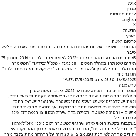
אוכל
מגזין
אנחנו מגייסים
English
X
חדשות
בארץ
פרסום ראשון
הנתונים נחשפים: עשרות יהודים הורחקו מהר הבית בשנה שעברה - ללא
סיבה
63 יהודים הורחקו מהר הבית ב-2022 לעומת אחד בלבד ב-2016, ומתוך 75
תיקים שנפתחו במהלך השנים - 68 נגנזו • מנכ"ל "בידינו": "המשטרה
מתנהלת בהר ללא דין וללא דיין" • המשטרה: "השיקולים מקצועיים בלבד"
חנן גרינווד
16/5/2023, 23:30
,עודכן
17/5/2023, 19:57
0
השמעה
מעצר יהודים בהר הבית, פברואר 2023. צילום: נעמה שטרן
פעילים בהר הבית טוענים כבר שנים שהמשטרה נוקטת יד קשה נגדם,
וכעת יש לדברים אישוש רשמי:
נתוני משטרה שהגיעו ל"ישראל היום"
חושפים כיצד זו משתמשת יותר בהרחקות, אך נמנעת מהגשת כתבי
אישום - והסיבה פשוטה: תפילה בהר, שירת המנון או הנפת דגל אינן
עבירות כלל
.
בעקבות בקשת חופש מידע שהגיש למשטרה תום ניסני, מנכ"ל ארגון
"בידינו - למען הר הבית", מתברר הגידול המאסיבי בסך ההרחקות של
יהודים מההר. לפי הנתונים, אם ב-2016 דווח על הרחקה אחת בלבד מהר