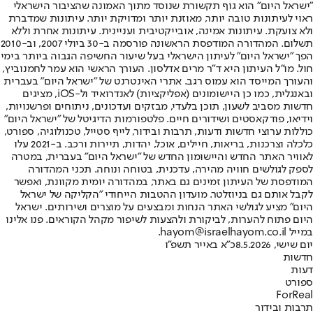
"ישראל היום" הוא גוף תקשורת שנוסד מתוך האמונה שהציבור הישראלי
ראוי לעיתונות טובה יותר, מאוזנת יותר ומדויקת יותר. עיתונות שמדברת
ולא צועקת. עיתונות אמינה, אובייקטיבית ועניינית. עיתונות אחרת וללא
תשלום. המהדורה המודפסת הראשונה פורסמה ב-30 ביולי 2007, וב-2010
הפך "ישראל היום" לעיתון הישראלי בעל שיעור החשיפה הגבוה ביותר בימי
חול. מו"ל העיתון היא ד"ר מרים אדלסון. העורך הראשי הוא עמר לחמנוביץ,
והעורך המייסד הוא עמוס רגב. אתרי האינטרנט של "ישראל היום" בעברית
ובאנגלית, כמו כן היישומונים (אפליקציות) לאנדרואיד ול-iOS, מציגים
חדשות מסביב לשעון, תוכן בלעדי, מבזקים ועדכונים, ניתוחים ופרשנויות,
וידיאו, פודקאסטים ושידורים חיים. פלטפורמות הדיגיטל של "ישראל היום"
כוללות ערוצי חדשות ודעות, תרבות ובידור, לייף סטייל, טכנולוגיה, ספורט,
כלכלה וצרכנות, בריאות, חיילים, אוכל, יהדות, תיירות ורכב. ב-2021 עלו
לאוויר האתר החדש והיישומון החדש של "ישראל היום" בעברית, במטרה
לספק לגולשים חוויה מהירה, עדכנית, בטוחה ונוחה. תכני המהדורה
המודפסת של העיתון זמינים גם באתר, במהדורה יומית מקוונת, ואפשר
לקבל אותם גם בניוזלטר. מועדון ההטבות הייחודי "הקליקה של ישראל
היום" מציע לגולשי האתר הנחות ומבצעים על מוצרים ושירותים. ישראל
היום פתוח להערות, לביקורת ולהצעות לשיפור מקהל הקוראים. פנו אלינו
במייל hayom@israelhayom.co.il.
יום שישי, 8.5.2026
כ"א באייר תשפ"ו
חדשות
דעות
ספורט
ForReal
תרבות ובידור