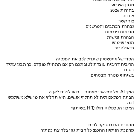
מגזין השבוע
בחירות 2026
אודות
צור קשר
נבחרת הכתבים והפרשנים
מדיניות פרטיות
הצהרת נגישות
תנאי שימוש
כדאי
להכיר
הסוד של איינשטיין שיגדיל לכם את הפנסיה
הריבית דריבית עובדת לטובתכם רק אם תתחילו מוקדם. כך תבנו עתיד
בטוח
בשיתוף מנורה מבטחים
אל תישארו מאחור – בואו לגלות לאן ה-AI הולך
הבינה המלאכותית לא תחליף אנשים, היא תחליף את מי שלא משתמש
בה!
בשיתוף HIT,המכון הטכנולוגי חולון
מהפכת הרובוטיקה לבית
מהפכת הניקיון החכם: כל הבית נקי בלחיצת כפתור