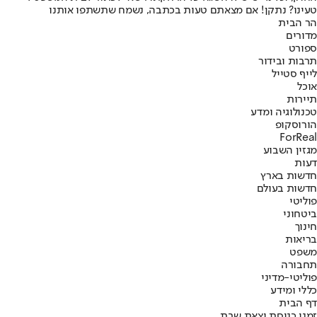
טעינו? נתקן! אם מצאתם טעות בכתבה, נשמח שתשתפו אותנו
הר הבית
מדורים
ספורט
תרבות ובידור
לייף סטייל
אוכל
תיירות
טכנולוגיה ומדע
הורוסקופ
ForReal
מגזין השבוע
דעות
חדשות בארץ
חדשות בעולם
פוליטי
ביטחוני
חינוך
בריאות
משפט
תחבורה
פוליטי-מדיני
כללי ומידע
דף הבית
זמני כניסת וצאת שבת