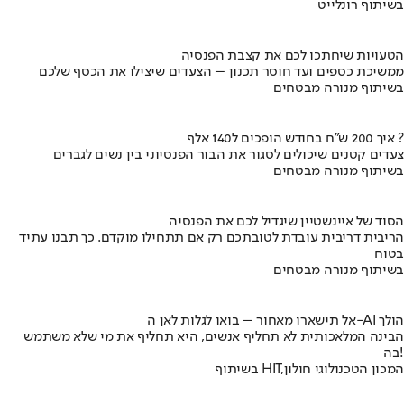
בשיתוף רונלייט
הטעויות שיחתכו לכם את קצבת הפנסיה
ממשיכת כספים ועד חוסר תכנון – הצעדים שיצילו את הכסף שלכם
בשיתוף מנורה מבטחים
איך 200 ש"ח בחודש הופכים ל140 אלף ?
צעדים קטנים שיכולים לסגור את הבור הפנסיוני בין נשים לגברים
בשיתוף מנורה מבטחים
הסוד של איינשטיין שיגדיל לכם את הפנסיה
הריבית דריבית עובדת לטובתכם רק אם תתחילו מוקדם. כך תבנו עתיד
בטוח
בשיתוף מנורה מבטחים
אל תישארו מאחור – בואו לגלות לאן ה-AI הולך
הבינה המלאכותית לא תחליף אנשים, היא תחליף את מי שלא משתמש
בה!
בשיתוף HIT,המכון הטכנולוגי חולון