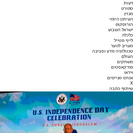
דעות
ספורט
מגזין
העיתון היומי
הורוסקופ
ישראל השבוע
כלכלה
לייף סטייל
מעריב לנוער
טכנולוגיה מדע וסביבה
העולם
משחקים
פודקאסטים
וידאו
אנחנו מגייסים
X
שיתוף כתבה