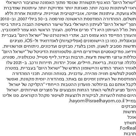
"ישראל היום" הוא גוף תקשורת שנוסד מתוך האמונה שהציבור הישראלי
ראוי לעיתונות טובה יותר, מאוזנת יותר ומדויקת יותר. עיתונות שמדברת
ולא צועקת. עיתונות אמינה, אובייקטיבית ועניינית. עיתונות אחרת וללא
תשלום. המהדורה המודפסת הראשונה פורסמה ב-30 ביולי 2007, וב-2010
הפך "ישראל היום" לעיתון הישראלי בעל שיעור החשיפה הגבוה ביותר בימי
חול. מו"ל העיתון היא ד"ר מרים אדלסון. העורך הראשי הוא עמר לחמנוביץ,
והעורך המייסד הוא עמוס רגב. אתרי האינטרנט של "ישראל היום" בעברית
ובאנגלית, כמו כן היישומונים (אפליקציות) לאנדרואיד ול-iOS, מציגים
חדשות מסביב לשעון, תוכן בלעדי, מבזקים ועדכונים, ניתוחים ופרשנויות,
וידיאו, פודקאסטים ושידורים חיים. פלטפורמות הדיגיטל של "ישראל היום"
כוללות ערוצי חדשות ודעות, תרבות ובידור, לייף סטייל, טכנולוגיה, ספורט,
כלכלה וצרכנות, בריאות, חיילים, אוכל, יהדות, תיירות ורכב. ב-2021 עלו
לאוויר האתר החדש והיישומון החדש של "ישראל היום" בעברית, במטרה
לספק לגולשים חוויה מהירה, עדכנית, בטוחה ונוחה. תכני המהדורה
המודפסת של העיתון זמינים גם באתר, במהדורה יומית מקוונת, ואפשר
לקבל אותם גם בניוזלטר. מועדון ההטבות הייחודי "הקליקה של ישראל
היום" מציע לגולשי האתר הנחות ומבצעים על מוצרים ושירותים. ישראל
היום פתוח להערות, לביקורת ולהצעות לשיפור מקהל הקוראים. פנו אלינו
במייל hayom@israelhayom.co.il.
מבזקים
חדשות
אוכל
תשחץ
ForReal
תרבות