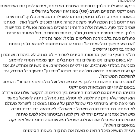
0
השמעה
ברקע הפעילות בג'נין:
בנוכחות הצמרת המדינית, אירוע לציון יום העצמאות
האמריקני התקיים הערב (שני) במוזיאון ישראל בירושלים.
בנאומו התייחס רה"מ בנימין נתניהו לפעילות הצבאית בג'נין. "בחודשים
האחרונים ג'נין הפכה לעיר מקלט לטרור. איננו מוכנים לקבל זאת - ואנחנו
שמים לכך סוף. בשעות אלה כוחותינו פועלים בעוצמה ופועלים בנחישות
בג'נין. חיילי חטיבת הקומנדו, מג"ב, כוחות מיוחדים, חיל האוויר ואחרים
פועלים כעת בלב מחנה הפליטים בג'נין", אמר נתניהו.
"המבצע יימשך ככל שיידרש" : נתניהו בהתייחסות למבצע בג'נין בפתח
נאומו במוזיאון ירושלים
רה"מ הוסיף כי "אין מקומות חסינים לטרור - לא בעזה, לא ביהודה ושומרון
- לא בשום מקום. אנו פועלים נגד המחבלים, תוך מאמץ תמידי להימנע
מפגיעה בבלתי מעורבים. אנו יוזמים ומפתיעים, אנו משנים ומחדשים, אנו
קובעים משוואה חדשה מול הטרור. מבצע "בית וגן" יימשך ככל הנדרש, עד
להשלמת המשימה".
"מסכנים את חייהם כדי להגן על עם ישראל ועל כולנו מפני הטרור" : הרצוג
בנאום לציון יום העצמאות האמריקני
נתניהו התייחס גם למערכת היחסים בין המדינות. "הקשר שלנו עם ארה"ב
הוא קשר שלא ניתן להחלפה. לא יסולא בפז. ארה"ב נתנה לישראל במשך
חצי מאה סיוע ביטחוני כדי שנוכל להגן על עצמנו בעצמנו. לישראל מעולם
לא הייתה בת ברית טובה מארה"ב ולארה"ב לא תהיה בת ברית טובה
מישראל. אנחנו עובדים יחד לא רק למען הביטחון אלא למען פיתוח
טכנולוגיות שיובילו את העולם. ישראל היא שותפה חיונית של אמריקה
במאמצים האלה".
רעיית הנשיא מיכל הרצוג מבצעת את התקוה בשפת הסימנים