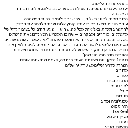
בהתפרעות האלימה.
יערכו מעצרים נוספים. הפעילות בשער שכם,צילום: צילום דוברות
המשטרה
הרוב רוצים לחגוג בשלום, שער שכם,צילום: דוברות המשטרה
עוד מציינים במשטרה כי אותו קומץ אלים שבוחר להפר את הסדר,
להתפרע ולנהוג באלימות מכל סוג שהיא – פוגע קודם כל בציבור גדול של
מתפללים, סוחרים ומבקרים – שרובו המכריע חפץ לחגוג את הרמדאן
בשלום ובבטחה תוך שמירה על חופש הפולחן. "לא נאפשר לאותם שוליים
מסיתים ואלימים להפר את הסדר", אמרו. "אנו קוראים לציבור לציין את
חודש הרמדאן כחוק, להישמע להוראות השוטרים ולהימנע מאלימות
והפרות סדר מכל סוג שהן".
טעינו? נתקן! אם מצאתם טעות בכתבה, נשמח שתשתפו אותנו
הפרות סדר
ירושלים
משטרת ירושלים
מדורים
ספורט
תרבות ובידור
לייף סטייל
אוכל
תיירות
טכנולוגיה ומדע
הורוסקופ
ForReal
מגזין השבוע
דעות
חדשות בארץ