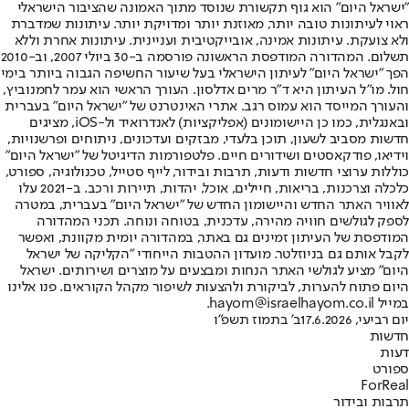
"ישראל היום" הוא גוף תקשורת שנוסד מתוך האמונה שהציבור הישראלי
ראוי לעיתונות טובה יותר, מאוזנת יותר ומדויקת יותר. עיתונות שמדברת
ולא צועקת. עיתונות אמינה, אובייקטיבית ועניינית. עיתונות אחרת וללא
תשלום. המהדורה המודפסת הראשונה פורסמה ב-30 ביולי 2007, וב-2010
הפך "ישראל היום" לעיתון הישראלי בעל שיעור החשיפה הגבוה ביותר בימי
חול. מו"ל העיתון היא ד"ר מרים אדלסון. העורך הראשי הוא עמר לחמנוביץ,
והעורך המייסד הוא עמוס רגב. אתרי האינטרנט של "ישראל היום" בעברית
ובאנגלית, כמו כן היישומונים (אפליקציות) לאנדרואיד ול-iOS, מציגים
חדשות מסביב לשעון, תוכן בלעדי, מבזקים ועדכונים, ניתוחים ופרשנויות,
וידיאו, פודקאסטים ושידורים חיים. פלטפורמות הדיגיטל של "ישראל היום"
כוללות ערוצי חדשות ודעות, תרבות ובידור, לייף סטייל, טכנולוגיה, ספורט,
כלכלה וצרכנות, בריאות, חיילים, אוכל, יהדות, תיירות ורכב. ב-2021 עלו
לאוויר האתר החדש והיישומון החדש של "ישראל היום" בעברית, במטרה
לספק לגולשים חוויה מהירה, עדכנית, בטוחה ונוחה. תכני המהדורה
המודפסת של העיתון זמינים גם באתר, במהדורה יומית מקוונת, ואפשר
לקבל אותם גם בניוזלטר. מועדון ההטבות הייחודי "הקליקה של ישראל
היום" מציע לגולשי האתר הנחות ומבצעים על מוצרים ושירותים. ישראל
היום פתוח להערות, לביקורת ולהצעות לשיפור מקהל הקוראים. פנו אלינו
במייל hayom@israelhayom.co.il.
יום רביעי, 17.6.2026
ב' בתמוז תשפ"ו
חדשות
דעות
ספורט
ForReal
תרבות ובידור