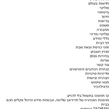
חדשות בעולם
פוליטי
ביטחוני
חינוך
בריאות
משפט
תחבורה
פוליטי-מדיני
כללי ומידע
דף הבית
זמני כניסת וצאת שבת
מגזין השבוע
בחירות 2026
אודות
צור קשר
נבחרת הכתבים והפרשנים
מדיניות פרטיות
הצהרת נגישות
תנאי שימוש
כדאי
להכיר
כך תחסכו בחשמל בלי להזיע
מהפכת האנרגיה של תדיראן: שליטה, אבטחת מידע וניהול אקלים חכם
בבית