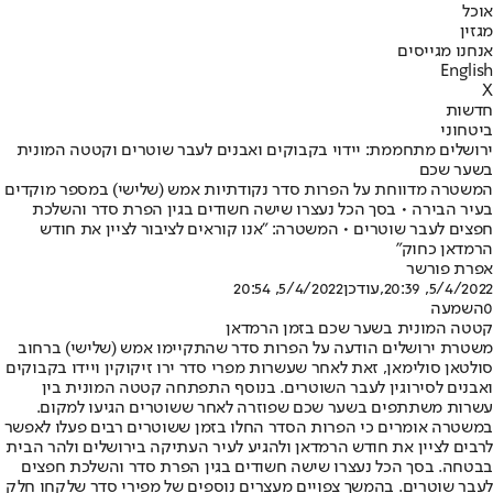
אוכל
מגזין
אנחנו מגייסים
English
X
חדשות
ביטחוני
ירושלים מתחממת: יידוי בקבוקים ואבנים לעבר שוטרים וקטטה המונית
בשער שכם
המשטרה מדווחת על הפרות סדר נקודתיות אמש (שלישי) במספר מוקדים
בעיר הבירה • בסך הכל נעצרו שישה חשודים בגין הפרת סדר והשלכת
חפצים לעבר שוטרים • המשטרה: "אנו קוראים לציבור לציין את חודש
הרמדאן כחוק"
אפרת פורשר
5/4/2022, 20:39
,עודכן
5/4/2022, 20:54
0
השמעה
קטטה המונית בשער שכם בזמן הרמדאן
משטרת ירושלים הודעה על הפרות סדר שהתקיימו אמש (שלישי) ברחוב
סולטאן סולימאן, זאת לאחר שעשרות מפרי סדר ירו זיקוקין ויידו בקבוקים
ואבנים לסירוגין לעבר השוטרים. בנוסף התפתחה קטטה המונית בין
עשרות משתתפים בשער שכם שפוזרה לאחר ששוטרים הגיעו למקום.
במשטרה אומרים כי הפרות הסדר החלו בזמן ששוטרים רבים פעלו לאפשר
לרבים לציין את חודש הרמדאן ולהגיע לעיר העתיקה בירושלים ולהר הבית
בבטחה. בסך הכל נעצרו שישה חשודים בגין הפרת סדר והשלכת חפצים
לעבר שוטרים. בהמשך צפויים מעצרים נוספים של מפירי סדר שלקחו חלק