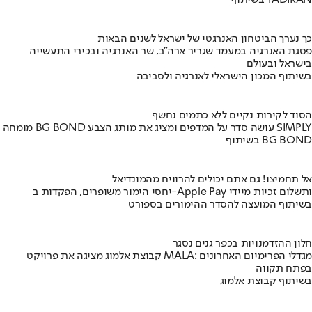
בשיתוף TADIRAN
כך נערך הביטחון האנרגטי של ישראל לשנים הבאות
פסגת האנרגיה במעמד שגריר ארה"ב, שר האנרגיה ובכירי התעשייה
בישראל ובעולם
בשיתוף המכון הישראלי לאנרגיה ולסביבה
הסוד לקירות נקיים ללא כתמים נחשף
מומחה BG BOND עושה סדר על המדפים ומציג את מותג הצבע SIMPLY
בשיתוף BG BOND
אל תחמיצו! גם אתם יכולים להרוויח מהמונדיאל
יחסי הימור משופרים, הפקדות ב-Apple Pay ותשלום זכיות מיידי
בשיתוף המועצה להסדר ההימורים בספורט
חלון ההזדמנויות בכפר גנים נסגר
קבוצת אלמוג מציגה את פרויקט MALA: מגדלי הפרימיום האחרונים
בפתח תקווה
בשיתוף קבוצת אלמוג