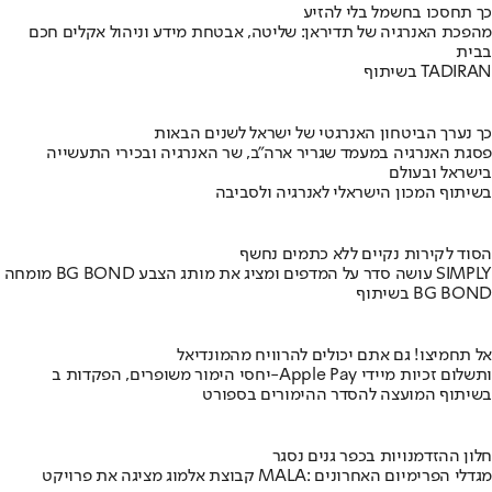
כך תחסכו בחשמל בלי להזיע
מהפכת האנרגיה של תדיראן: שליטה, אבטחת מידע וניהול אקלים חכם
בבית
בשיתוף TADIRAN
כך נערך הביטחון האנרגטי של ישראל לשנים הבאות
פסגת האנרגיה במעמד שגריר ארה"ב, שר האנרגיה ובכירי התעשייה
בישראל ובעולם
בשיתוף המכון הישראלי לאנרגיה ולסביבה
הסוד לקירות נקיים ללא כתמים נחשף
מומחה BG BOND עושה סדר על המדפים ומציג את מותג הצבע SIMPLY
בשיתוף BG BOND
אל תחמיצו! גם אתם יכולים להרוויח מהמונדיאל
יחסי הימור משופרים, הפקדות ב-Apple Pay ותשלום זכיות מיידי
בשיתוף המועצה להסדר ההימורים בספורט
חלון ההזדמנויות בכפר גנים נסגר
קבוצת אלמוג מציגה את פרויקט MALA: מגדלי הפרימיום האחרונים