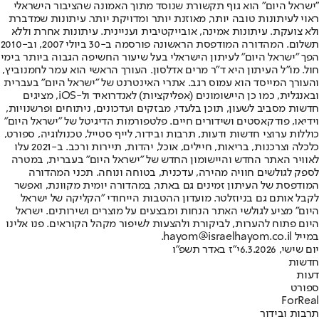
"ישראל היום" הוא גוף תקשורת שנוסד מתוך האמונה שהציבור הישראלי
ראוי לעיתונות טובה יותר, מאוזנת יותר ומדויקת יותר. עיתונות שמדברת
ולא צועקת. עיתונות אמינה, אובייקטיבית ועניינית. עיתונות אחרת וללא
תשלום. המהדורה המודפסת הראשונה פורסמה ב-30 ביולי 2007, וב-2010
הפך "ישראל היום" לעיתון הישראלי בעל שיעור החשיפה הגבוה ביותר בימי
חול. מו"ל העיתון היא ד"ר מרים אדלסון. העורך הראשי הוא עמר לחמנוביץ,
והעורך המייסד הוא עמוס רגב. אתרי האינטרנט של "ישראל היום" בעברית
ובאנגלית, כמו כן היישומונים (אפליקציות) לאנדרואיד ול-iOS, מציגים
חדשות מסביב לשעון, תוכן בלעדי, מבזקים ועדכונים, ניתוחים ופרשנויות,
וידיאו, פודקאסטים ושידורים חיים. פלטפורמות הדיגיטל של "ישראל היום"
כוללות ערוצי חדשות ודעות, תרבות ובידור, לייף סטייל, טכנולוגיה, ספורט,
כלכלה וצרכנות, בריאות, חיילים, אוכל, יהדות, תיירות ורכב. ב-2021 עלו
לאוויר האתר החדש והיישומון החדש של "ישראל היום" בעברית, במטרה
לספק לגולשים חוויה מהירה, עדכנית, בטוחה ונוחה. תכני המהדורה
המודפסת של העיתון זמינים גם באתר, במהדורה יומית מקוונת, ואפשר
לקבל אותם גם בניוזלטר. מועדון ההטבות הייחודי "הקליקה של ישראל
היום" מציע לגולשי האתר הנחות ומבצעים על מוצרים ושירותים. ישראל
היום פתוח להערות, לביקורת ולהצעות לשיפור מקהל הקוראים. פנו אלינו
במייל hayom@israelhayom.co.il.
יום שישי, 6.3.2026
י"ז באדר תשפ"ו
חדשות
דעות
ספורט
ForReal
תרבות ובידור