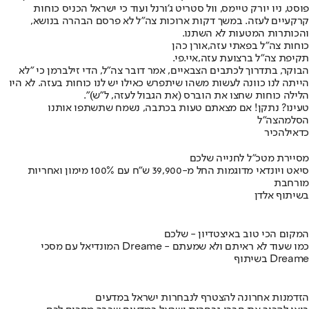
פוסט, ניו יורק טיימס, וול סטריט ג'ורנל ועוד כי ישראל הכניס כוחות
קרקעיים לעזה. במשך דקות ארוכות צה"ל לא פרסם הבהרה בנושא,
והכותרות המטעות לא השתנו.
כוחות צה"ל בפאתי עזה,אורן כהן
תקיפת צה"ל ברצועת עזה,איי.פי.
הבוקר, בתדרוך לכתבים הצבאיים, אמר דובר צה"ל, הדי זילברמן כי "לא
הייתה לנו כוונה לעשות משהו שיתפרש כאילו יש לנו כוחות בעזה. לא היו
הלילה כוחות שחצו את הוברס (את הגבול לעזה, ל"ש)".
טעינו? נתקן! אם מצאתם טעות בכתבה, נשמח שתשתפו אותנו
הסלמה
צה"ל
כדאי
להכיר
מסיירת מטכ"ל לחנייה שלכם
סיאט ויונדאי מדוגמות החל מ-39,900 ש״ח עם 100% מימון ואחריות
מורחבת
בשיתוף אלדן
המקום הכי טוב באיצטדיון - שלכם
המונדיאל עם מסכי Dreame - כמו שעוד לא ראיתם ולא שמעתם
בשיתוף Dreame
הזדמנות אחרונה להצטרף לנבחרות ישראל במדעים