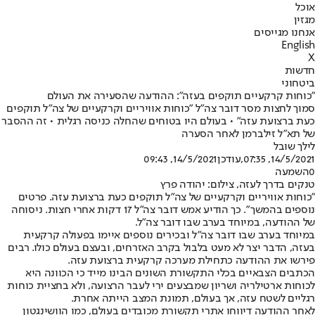
אוכל
מגזין
אנחנו מגייסים
English
X
חדשות
ביטחוני
"כוחות קרקעיים תוקפים בעזה": ההודעה שהסעירה את העולם
סמוך לחצות מסר דובר צה"ל "כוחות אוויריים וקרקעיים של צה"ל תוקפים
כעת ברצועת עזה" • בעולם היו בטוחים שהחלה כניסה רגלית • זה ההסבר
של תא"ל זילברמן לאחר הסערה
לילך שובל
14/5/2021, 07:35
,עודכן
14/5/2021, 09:43
0
השמעה
טנקים בדרך לעזה, צילום: יהודה פרץ
"כוחות אוויריים וקרקעיים של צה"ל תוקפים כעת ברצועת עזה. פרטים
נוספים בהמשך". כ
ך הודיע אמש דובר צה"ל 17 דקות אחרי חצות
. ניסוחה
של ההודעה, במיוחד בערב שבו דובר צה"ל.
במיוחד בערב שבו דובר צה"ל ובכירים נוספים איימו בפעולה קרקעית
בעזה, הדבר יצר לא מעט בלבול בקרב האזרחים, ובעצם בעולם כולו. רבים
פירשו את ההודעה כתחילת מערכה קרקעית ברצועת עזה.
הכתבים הצבאיים בכלי התקשורת השונים הבינו מייד כי הכוונה היא
לכוחות ארטילריה ושריון שמבצעים ירי לעבר הרצועה, ולא בחציית כוחות
רגליים לשטח עזה, אך בעולם, תמונת המצב הייתה אחרת.
לאחר ההודעה דיווחו אתרי תקשורת מכובדים בעולם, כמו הוושינגטון