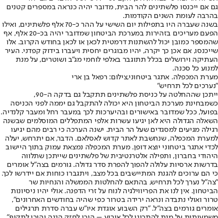
גם אם ייכנסו פלשתינים להר הבית, מדובר יהיה כנראה במספרים קטנים
בהרבה לעומת השנים הקודמות.
בשנה שעברה היו בתפילות יום השישי על ההר כ-70 אלף פלשתינים, ואילו
הפעם מעריכים בזהירות במערכת הביטחון שמדובר יהיה בכ-20 אלף, אף
שהמספר כמובן יכול להשתנות דרמטית לכאן או לכאן בחודש הקרוב. אלו
שייכנסו, אם אכן כך יקרה, יהיו מבוגרים יחסית ויעברו בידוק קפדני. העיר
העתיקה וירושלים בכלל תתוגבר באלפי לוחמי מג"ב ושוטרים, על מנת
למנוע כל סכנה.
מערת המכפלה. אתגר ביטחוני,צילום: רפאל בן ארי
"נערכים לכל תרחיש"
ייתכן שההחלטה על כניסת פלשתינים תתקבל גם בדקה ה-90,
כשמבחינת מערכת הביטחון היא יכולה להתקבל גם יממה לפני הכניסה
בפועל, ככל שמדובר באישורים ובהיערכות לכך במעבר רחל ומעבר קלנדיה.
השאלה הגדולה היא לאן יגיעו עשרות אלפי המתפללים המוסלמים שבשנה
רגילה מגיעים למסגדים שעל הר הבית. ישנה הערכה כי רבים מהם יגיעו
למערת המכפלה, שנחשבת לאתר קדוש לאסלאם. הדבר, אם יתרחש, יעלה
לכדי אתגר ביטחוני יוצא דופן. מערת המכפלה נמצאת עמוק בתוך היישוב
היהודי בחברון, ותפילה אלטרנטיבית של פלשתינים שייתכן שתלווה
בדרשות ארסיות עלולה להפוך להפרת סדר גדולה. גורמים בצה"ל אומרים
כי הם ערוכים להגנת המתיישבים בכל מצב, ויתגברו כוחות אם יידרשו לכך.
"צה"ל נערך לכל תרחיש, בהתאם להחלטות הממשלה והנחיות שר
הביטחון. אין לנו את הפריווילגיה לנוח על זרי הדפנה. אולי יהיו ניסיונות
טרור ואולי נתבדה ונראה ירידה בטרור כפי שהיה בחודשים האחרונים",
אומרים גורמים בצה"ל. "רק השבוע אוגדת איו"ש עברה סדרת תרגילים
משמעותית על מנת להתכונן לכל אירוע – היכן לחזק הגנה והיכן לתקוף".