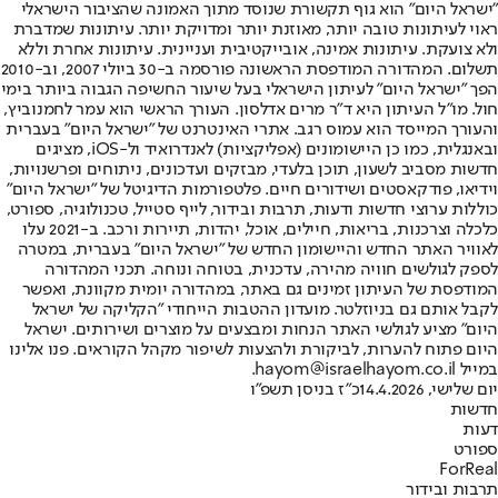
"ישראל היום" הוא גוף תקשורת שנוסד מתוך האמונה שהציבור הישראלי
ראוי לעיתונות טובה יותר, מאוזנת יותר ומדויקת יותר. עיתונות שמדברת
ולא צועקת. עיתונות אמינה, אובייקטיבית ועניינית. עיתונות אחרת וללא
תשלום. המהדורה המודפסת הראשונה פורסמה ב-30 ביולי 2007, וב-2010
הפך "ישראל היום" לעיתון הישראלי בעל שיעור החשיפה הגבוה ביותר בימי
חול. מו"ל העיתון היא ד"ר מרים אדלסון. העורך הראשי הוא עמר לחמנוביץ,
והעורך המייסד הוא עמוס רגב. אתרי האינטרנט של "ישראל היום" בעברית
ובאנגלית, כמו כן היישומונים (אפליקציות) לאנדרואיד ול-iOS, מציגים
חדשות מסביב לשעון, תוכן בלעדי, מבזקים ועדכונים, ניתוחים ופרשנויות,
וידיאו, פודקאסטים ושידורים חיים. פלטפורמות הדיגיטל של "ישראל היום"
כוללות ערוצי חדשות ודעות, תרבות ובידור, לייף סטייל, טכנולוגיה, ספורט,
כלכלה וצרכנות, בריאות, חיילים, אוכל, יהדות, תיירות ורכב. ב-2021 עלו
לאוויר האתר החדש והיישומון החדש של "ישראל היום" בעברית, במטרה
לספק לגולשים חוויה מהירה, עדכנית, בטוחה ונוחה. תכני המהדורה
המודפסת של העיתון זמינים גם באתר, במהדורה יומית מקוונת, ואפשר
לקבל אותם גם בניוזלטר. מועדון ההטבות הייחודי "הקליקה של ישראל
היום" מציע לגולשי האתר הנחות ומבצעים על מוצרים ושירותים. ישראל
היום פתוח להערות, לביקורת ולהצעות לשיפור מקהל הקוראים. פנו אלינו
במייל hayom@israelhayom.co.il.
יום שלישי, 14.4.2026
כ"ז בניסן תשפ"ו
חדשות
דעות
ספורט
ForReal
תרבות ובידור