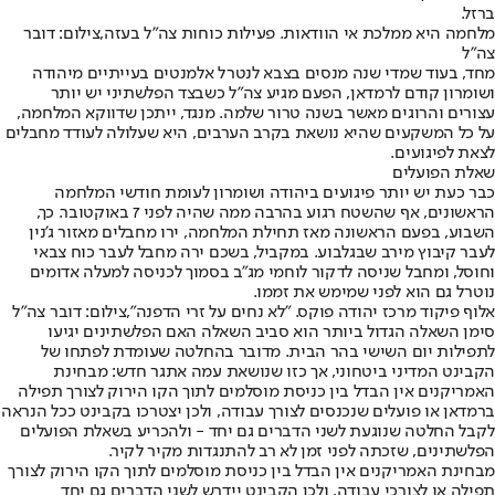
ברזל.
מלחמה היא ממלכת אי הוודאות. פעילות כוחות צה"ל בעזה,צילום: דובר
צה"ל
מחד, בעוד שמדי שנה מנסים בצבא לנטרל אלמנטים בעייתיים מיהודה
ושומרון קודם לרמדאן, הפעם מגיע צה"ל כשבצד הפלשתיני יש יותר
עצורים והרוגים מאשר בשנה טרור שלמה. מנגד, ייתכן שדווקא המלחמה,
על כל המשקעים שהיא נושאת בקרב הערבים, היא שעלולה לעודד מחבלים
לצאת לפיגועים.
שאלת הפועלים
כבר כעת יש יותר פיגועים ביהודה ושומרון לעומת חודשי המלחמה
הראשונים, אף שהשטח רגוע בהרבה ממה שהיה לפני 7 באוקטובר. כך,
השבוע, בפעם הראשונה מאז תחילת המלחמה, ירו מחבלים מאזור ג'נין
לעבר קיבוץ מירב שבגלבוע. במקביל, בשכם ירה מחבל לעבר כוח צבאי
וחוסל, ומחבל שניסה לדקור לוחמי מג"ב בסמוך לכניסה למעלה אדומים
נוטרל גם הוא לפני שמימש את זממו.
אלוף פיקוד מרכז יהודה פוקס. "לא נחים על זרי הדפנה",צילום: דובר צה"ל
סימן השאלה הגדול ביותר הוא סביב השאלה האם הפלשתינים יגיעו
לתפילות יום השישי בהר הבית. מדובר בהחלטה שעומדת לפתחו של
הקבינט המדיני ביטחוני, אך כזו שנושאת עמה אתגר חדש: מבחינת
האמריקנים אין הבדל בין כניסת מוסלמים לתוך הקו הירוק לצורך תפילה
ברמדאן או פועלים שנכנסים לצורך עבודה, ולכן יצטרכו בקבינט ככל הנראה
לקבל החלטה שנוגעת לשני הדברים גם יחד - ולהכריע בשאלת הפועלים
הפלשתינים, שזכתה לפני זמן לא רב להתנגדות מקיר לקיר.
מבחינת האמריקנים אין הבדל בין כניסת מוסלמים לתוך הקו הירוק לצורך
תפילה או לצורכי עבודה, ולכן הקבינט יידרש לשני הדברים גם יחד