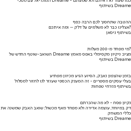
המונדיאל עם מסכי Dreame - כמו שעוד לא ראיתם ולא שמעתם
בשיתוף Dreame
ההטבה שתחסוך לכם הרבה כסף
אצלינו כבר לא משלמים על דלק – ומה איתכם?
בשיתוף ניסאן
מי מפחד מ-200 מעלות?
השואב-שוטף החדש של Dreame מציג: ניקיון מקסימלי באפס מאמץ
בשיתוף Dreame
בזמן שהצפון נאבק, הסיוע הגיע מכיוון מפתיע
בעלי עסקים מספרים - זה המענק הכספי שעוזר לנו לחזור למסלול
בשיתוף מזרחי טפחות
נקיון פסח - לא מה שהכרתם
דק במיוחד, עוצמה אדירה ולא מפחד מאף מכשול: שואב האבק שמשנה את
כללי המשחק
בשיתוף Dreame