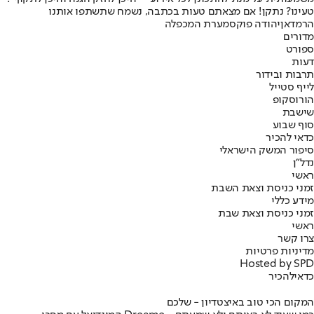
טעינו? נתקן! אם מצאתם טעות בכתבה, נשמח שתשתפו אותנו
הרמדאן
יהודה פוקס
מערת המכפלה
מדורים
ספורט
דעות
תרבות ובידור
לייף סטייל
הורוסקופ
שישבת
סוף שבוע
כדאי להכיר
סיפור המשק הישראלי
נדל"ן
ראשי
זמני כניסת וצאת השבת
מידע כללי
זמני כניסת וצאת שבת
ראשי
צרו קשר
מדיניות פרטיות
Hosted by SPD
כדאי
להכיר
המקום הכי טוב באיצטדיון - שלכם