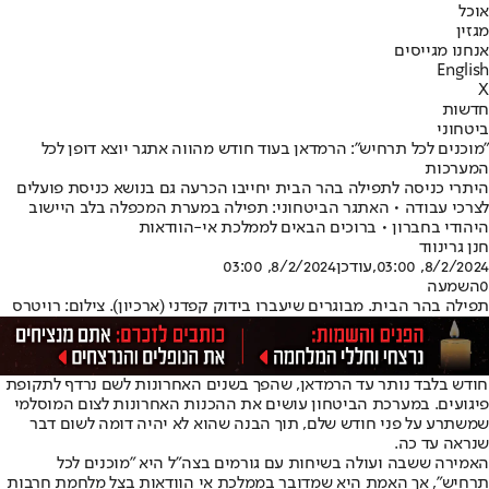
אוכל
מגזין
אנחנו מגייסים
English
X
חדשות
ביטחוני
"מוכנים לכל תרחיש": הרמדאן בעוד חודש מהווה אתגר יוצא דופן לכל
המערכות
היתרי כניסה לתפילה בהר הבית יחייבו הכרעה גם בנושא כניסת פועלים
לצרכי עבודה • האתגר הביטחוני: תפילה במערת המכפלה בלב היישוב
היהודי בחברון • ברוכים הבאים לממלכת אי-הוודאות
חנן גרינווד
8/2/2024, 03:00
,עודכן
8/2/2024, 03:00
0
השמעה
תפילה בהר הבית. מבוגרים שיעברו בידוק קפדני (ארכיון). צילום: רויטרס
חודש בלבד נותר עד הרמדאן, שהפך בשנים האחרונות לשם נרדף לתקופת
פיגועים. במערכת הביטחון עושים את ההכנות האחרונות לצום המוסלמי
שמשתרע על פני חודש שלם, תוך הבנה שהוא לא יהיה דומה לשום דבר
שנראה עד כה.
האמירה ששבה ועולה בשיחות עם גורמים בצה"ל היא "מוכנים לכל
תרחיש", אך האמת היא שמדובר בממלכת אי הוודאות בצל מלחמת חרבות