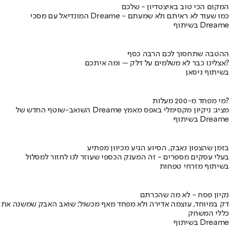
המקום הכי טוב באיצטדיון - שלכם
המונדיאל עם מסכי Dreame - כמו שעוד לא ראיתם ולא שמעתם
בשיתוף Dreame
ההטבה שתחסוך לכם הרבה כסף
אצלינו כבר לא משלמים על דלק – ומה איתכם?
בשיתוף ניסאן
מי מפחד מ-200 מעלות?
השואב-שוטף החדש של Dreame מציג: ניקיון מקסימלי באפס מאמץ
בשיתוף Dreame
בזמן שהצפון נאבק, הסיוע הגיע מכיוון מפתיע
בעלי עסקים מספרים - זה המענק הכספי שעוזר לנו לחזור למסלול
בשיתוף מזרחי טפחות
נקיון פסח - לא מה שהכרתם
דק במיוחד, עוצמה אדירה ולא מפחד מאף מכשול: שואב האבק שמשנה את
כללי המשחק
בשיתוף Dreame