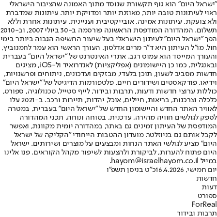
"ישראל היום" הוא גוף תקשורת שנוסד מתוך האמונה שהציבור הישראלי
ראוי לעיתונות טובה יותר, מאוזנת יותר ומדויקת יותר. עיתונות שמדברת
ולא צועקת. עיתונות אמינה, אובייקטיבית ועניינית. עיתונות אחרת וללא
תשלום. המהדורה המודפסת הראשונה פורסמה ב-30 ביולי 2007, וב-2010
הפך "ישראל היום" לעיתון הישראלי בעל שיעור החשיפה הגבוה ביותר בימי
חול. מו"ל העיתון היא ד"ר מרים אדלסון. העורך הראשי הוא עמר לחמנוביץ,
והעורך המייסד הוא עמוס רגב. אתרי האינטרנט של "ישראל היום" בעברית
ובאנגלית, כמו כן היישומונים (אפליקציות) לאנדרואיד ול-iOS, מציגים
חדשות מסביב לשעון, תוכן בלעדי, מבזקים ועדכונים, ניתוחים ופרשנויות,
וידיאו, פודקאסטים ושידורים חיים. פלטפורמות הדיגיטל של "ישראל היום"
כוללות ערוצי חדשות ודעות, תרבות ובידור, לייף סטייל, טכנולוגיה, ספורט,
כלכלה וצרכנות, בריאות, חיילים, אוכל, יהדות, תיירות ורכב. ב-2021 עלו
לאוויר האתר החדש והיישומון החדש של "ישראל היום" בעברית, במטרה
לספק לגולשים חוויה מהירה, עדכנית, בטוחה ונוחה. תכני המהדורה
המודפסת של העיתון זמינים גם באתר, במהדורה יומית מקוונת, ואפשר
לקבל אותם גם בניוזלטר. מועדון ההטבות הייחודי "הקליקה של ישראל
היום" מציע לגולשי האתר הנחות ומבצעים על מוצרים ושירותים. ישראל
היום פתוח להערות, לביקורת ולהצעות לשיפור מקהל הקוראים. פנו אלינו
במייל hayom@israelhayom.co.il.
יום חמישי, 16.4.2026
כ"ט בניסן תשפ"ו
חדשות
דעות
ספורט
ForReal
תרבות ובידור