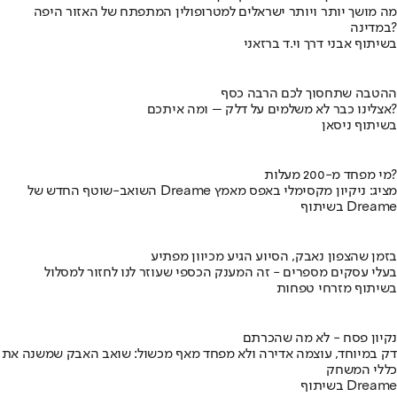
מה מושך יותר ויותר ישראלים למטרופולין המתפתח של האזור היפה
במדינה?
בשיתוף אבני דרך וי.ד ברזאני
ההטבה שתחסוך לכם הרבה כסף
אצלינו כבר לא משלמים על דלק – ומה איתכם?
בשיתוף ניסאן
מי מפחד מ-200 מעלות?
השואב-שוטף החדש של Dreame מציג: ניקיון מקסימלי באפס מאמץ
בשיתוף Dreame
בזמן שהצפון נאבק, הסיוע הגיע מכיוון מפתיע
בעלי עסקים מספרים - זה המענק הכספי שעוזר לנו לחזור למסלול
בשיתוף מזרחי טפחות
נקיון פסח - לא מה שהכרתם
דק במיוחד, עוצמה אדירה ולא מפחד מאף מכשול: שואב האבק שמשנה את
כללי המשחק
בשיתוף Dreame