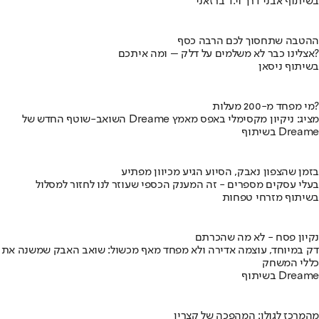
בשיתוף אבני דרך וי.ד ברזאני
ההטבה שתחסוך לכם הרבה כסף
אצלינו כבר לא משלמים על דלק – ומה איתכם?
בשיתוף ניסאן
מי מפחד מ-200 מעלות?
השואב-שוטף החדש של Dreame מציג: ניקיון מקסימלי באפס מאמץ
בשיתוף Dreame
בזמן שהצפון נאבק, הסיוע הגיע מכיוון מפתיע
בעלי עסקים מספרים - זה המענק הכספי שעוזר לנו לחזור למסלול
בשיתוף מזרחי טפחות
נקיון פסח - לא מה שהכרתם
דק במיוחד, עוצמה אדירה ולא מפחד מאף מכשול: שואב האבק שמשנה את
כללי המשחק
בשיתוף Dreame
מהמרכז לגולן: המהפכה של קצרין