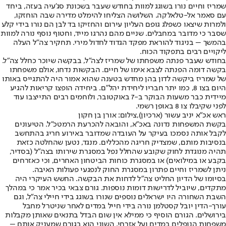
שמריז וחיים נורו בשוגג למוות בחודש שעבר בשכונת סג'עיה בעזה, ביחד
עם סאמר אל-טלאלקה. השלושה הצליחו להימלט מדירה שבה הוחזקו,
ולמרות שיצאו כשפלג גופם העליון עירום והחזיקו בד לבן הם נורו בידי קלע
שסבר כי מדובר במחבלים. שניים מהם נהרגו מייד, וחטוף נוסף נורה למוות
בהמשך – בניגוד להוראת מפקד הגדוד לחדול מירי. תחקיר צה"ל העלה
ליקויים רבים בתפקוד הכוח.
בחודש שעבר פנתה משפחתו של שמריז לצה"ל, בבקשה שיוכר כחלל צה"ל.
בקשה דומה הפנתה לצבא אימו של חיים. הבקשות נדחו, אולם משפחתו
של שמריז ביקשה לדון בהן מחדש בטענה שהוא אמור היה להתגייס באותו
היום בצו 8, כמו יתר חבריו ליחידת יהל"ם. ביחידה הופצו קריאות להגיע
מיידית כבר משעות הבוקר ב-7 באוקטובר, ולוחמים רבים התייצבו עוד
לפני שקיבלו צו 8 באופן רשמי.
ראש אכ"א יניב עשור (ארכיון),צילום: אורן בן חקון
בקשת המשפחות נדונה באכ"א, והובאה להכרעת הרמטכ"ל. הטיעונים
לקבל אותה נסמכו בעיקר על העובדה שמדובר באירוע חריג בהתחשב
בנסיבות מותם, שמצדיק חריגה מהכללים. מנגד, נטען שהחלטה כזאת
תהיה מנוגדת לחוק שקובע שהחלל נפל במסגרת שירותו בצה"ל (בסדיר,
בקבע או במילואים) או במסגרת כוחות הביטחון האחרים, וכי כאזרחים
ניתן לשמריז וחיים פתרון במסגרת החוק לנפגעי פעולות האיבה.
בסיומו של הדיון החליט צה"ל לדחות את הבקשה. החשש העיקרי היה
מתקדים, שיוביל לדרישות דומות נוספות. גורם צבאי בכיר אמר כי במהלך
השבת השחורה היו ישראלים נוספים שנורו בשוגג בידי חיילי צה"ל, וגם
עורך-הדין יובל קסטלמן נורה בידי חייל במדים לאחר שניטרל מחבל
בירושלים. הגורם הוסיף כי ממילא אין שום הבדל בתנאים שאותן מקבלות
משפחות הנופלים במדים ועל אזרחי, השוני הוא בגורם שמעניק אותם –