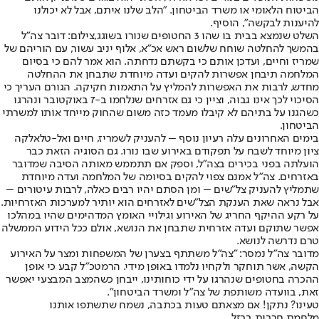
הביטוח הלאומי או משרד הביטחון. "הלב שלנו איתם, אבל לא יכולנו
להיענות לבקשה", הוסיף.
השלט שנמצא בבית בו שהו 3 החטופים שנורו בשוגג,צילום: דובר צה"ל
בהמשך להחלטה שוחח שלשום ראש אכ"א, אלוף יניב עשור, עם הוריהם של
שמריז וחיים, ועדכן אותם כי בקשתם נדחתה. הוא אמר להם כי בסיום
המלחמה תיבחן אפשרות להקים ועדה מיוחדת שתבחן את ההחלטה
מחדש, לרבות את האפשרות להמליץ על התאמות חקיקה. הגורם העריך כי
הסיכוי לכך אינו גבוה, וציין כי גם אזרחים שנלחמו ב-7 באוקטובר ונהרגו
כשהגנו על בתיהם לא קיבלו מעמד כזה משום שהחוק מייחד אותו למשרתי
הביטחון.
בימים האחרונים עלה רעיון נוסף – להעניק לשמריז, חיים ואל-טלאלקה
ציון מיוחד לשבח על תפקודם באירוע שבו נורו. גם הסוגיה הזאת כבר
הועלתה בפני בכירים בצה"ל, וספק אם תתממש מאותה הסיבה שמדובר
באזרחים. צה"ל אמנם צפוי להקים בסיומה של המלחמה ועדה מיוחדת
שתמליץ להעניק צל"שים – ומן הסתם יהיו רבים כאלה, לרבות עיטורים –
אבל נראה שאת הענקת הצל"שים לאזרחים הוא יותיר למערכות האזרחיות.
על רקע ההיקף החריג של האירוע וגילויי האומץ המדהימים שהיו במהלכו
אפשר שתוקם ועדה אזרחית שתבחן את הנושא, אולם ככל הידוע הממשלה
טרם נדרשה לנושא.
מדובר צה"ל נמסר: "צה״ל משתתף בצערן של המשפחות ומצר על האירוע
הקשה, אשר תוחקר ולקחיו נלמדו באופן מידי. הרמטכ״ל קבע כי אופן
ההכרה בחטופים שנהרגו על ידי כוחותינו, ייבחן כשהמצב המבצעי יאפשר
זאת, בוועדה משותפת של צה״ל ומשרד הביטחון".
טעינו? נתקן! אם מצאתם טעות בכתבה, נשמח שתשתפו אותנו
מלחמת חרבות ברזל