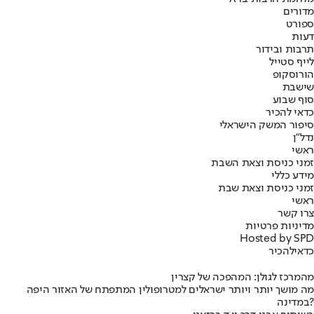
מדורים
ספורט
דעות
תרבות ובידור
לייף סטייל
הורוסקופ
שישבת
סוף שבוע
כדאי להכיר
סיפור המשק הישראלי
נדל"ן
ראשי
זמני כניסת וצאת השבת
מידע כללי
זמני כניסת וצאת שבת
ראשי
צרו קשר
מדיניות פרטיות
Hosted by SPD
כדאי
להכיר
מהמרכז לגולן: המהפכה של קצרין
מה מושך יותר ויותר ישראלים למטרופולין המתפתח של האזור היפה
במדינה?