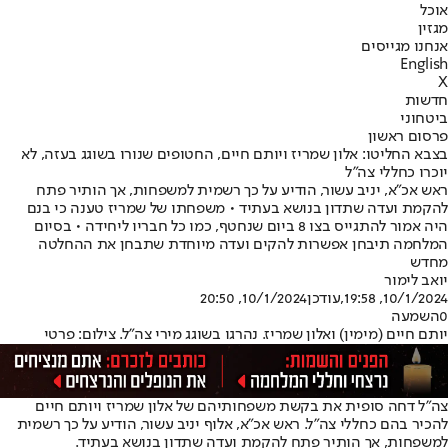
אוכל
מגזין
אנחנו מגייסים
English
X
חדשות
ביטחוני
פרסום ראשון
בצבא החליטו: אלון שמריז ויותם חיים, החטופים שנורו בשוגג בעזה, לא
יוכרו כחללי צה"ל
ראש אכ"א, יניב עשור, הודיע על כך רשמית למשפחות, אך הותיר פתח
להקמת ועדה שתדון בנושא בעתיד • משפחתו של שמריז טענה כי בנם
היה אמור להתגייס בצו 8 ביום שנחטף, כמו כל חבריו ליחידה • בסיום
המלחמה תיבחן אפשרות להקים ועדה מיוחדת שתבחן את ההחלטה
מחדש
יואב לימור
10/1/2024, 19:58
,עודכן
10/1/2024, 20:50
0
השמעה
יותם חיים (מימין) ואלון שמריז. נהרגו בשוגג מירי צה"ל. צילום: פרטי
צה"ל דחה סופית את בקשת משפחותיהם של אלון שמריז ויותם חיים
להכיר בהם כחללי צה"ל. ראש אכ"א, אלוף יניב עשור, הודיע על כך רשמית
למשפחות, אך הותיר פתח להקמת ועדה שתדון בנושא בעתיד.