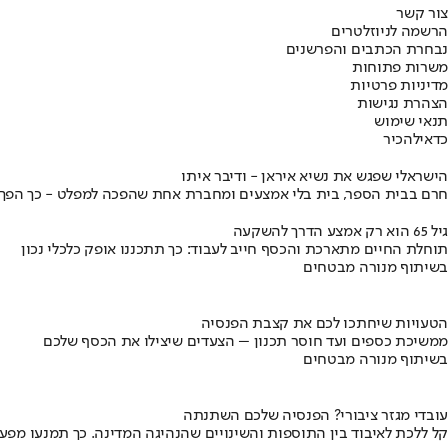
צור קשר
הרשמה לניוזלטרים
נבחרת הכתבים והפרשנים
משרות פתוחות
מדיניות פרטיות
הצהרת נגישות
תנאי שימוש
כדאי
להכיר
הישראלי שפגש את נשיא איראן - ודיבר איתו
חרם בבית הספר, בית בלי אמצעים ומחברת אחת שהפכה למפלט - כך הפך יני
גיל 65 הוא רק אמצע הדרך להשקעה
תוחלת החיים מתארכת והכסף חייב לעבוד: כך תתכננו אופק כלכלי נכון
בשיתוף מנורה מבטחים
הטעויות שיחתכו לכם את קצבת הפנסיה
ממשיכת כספים ועד חוסר תכנון – הצעדים שיצילו את הכסף שלכם
בשיתוף מנורה מבטחים
עובדי מגזר ציבורי? הפנסיה שלכם השתנתה
קל ללכת לאיבוד בין התוספות והשינויים שהנהיגה המדינה. כך תמנעו מפ