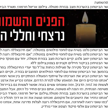
0
השמעה
שר הביטחון בהערכת מצב בגזרת מטולה. צילום: אריאל חרמוני, משרד הביט
שר הביטחון גלנט בשיח עם לוחמי מילואים במטולה: ״אם חיזבאללה רוצה לע
שר הביטחון גלנט בשיח עם לוחמי מילואים במטולה: ״אם חיזבאללה רוצה ל
שר הביטחון יואב גלנט, קיים הערכת מצב בגזרת מטולה, יחד עם מפקד פיקוד הצפון, האלוף אורי גורדין, מפקד אוגדה 91 תת-אלוף שי 
שר הבטיחון בביקור חיילים וקצינים בצפון,צילום: ללא
שר הביטחון קיבל סקירה על פעילות כוחות צה״ל נגד יעדי החיזבאללה במר
בהמשך, שר הביטחון שוחח עם לוחמי המילואים המוצבים בגזרה, וקיים הע
שר הביטחון הביע את הערכתו על שיתוף הפעולה המתקיים בין אנשי המועצ
"אנחנו מרכזים היום את המאמץ שלנו לגזרת הדרום. אנחנו נכריע את ארגון
לעשות פה 'גזור, הדבק', ומה שאנחנו עשים בעזה אפשר לעשות גם בביירות״
משימה הגנתית, וזו הגנה לא פשוטה, אתם גובים מחיר כל הזמן, אבל המצב 
שר הביטחון בהערכת מצב בגזרת מטולה,צילום: אריאל חרמוני, משרד הביט
״אנחנו נחזיר את הישובים אל מקומם, ואנחנו נעשה את זה או דרך תהליך הס
״כמו שאני רואה לאחרונה, אם חיזבאללה רוצה לעלות מדרגה אחת, אנחנו נעל
שר הביטחון עם אלוף פיקוד הצפון אורי גורדין,