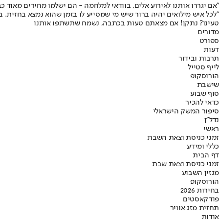
״אם יגררו אותנו לאירוע אלים, בוודאי למלחמה - הם ישלמו מחירים מאוד כ
״לכל איש מילואים יהיה ברור שיש מי שמסייע לו בזמן שהוא נמצא בחזית. ב
טעינו? נתקן! אם מצאתם טעות בכתבה, נשמח שתשתפו אותנו
מדורים
ספורט
דעות
תרבות ובידור
לייף סטייל
הורוסקופ
שישבת
סוף שבוע
כדאי להכיר
סיפור המשק הישראלי
נדל"ן
ראשי
זמני כניסת וצאת השבת
כללי ומידע
דף הבית
זמני כניסת וצאת שבת
מגזין השבוע
הורוסקופ
בחירות 2026
פודקאסטים
תחזית מזג אוויר
אודות