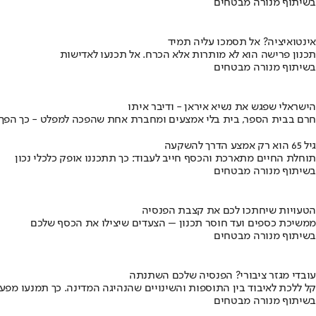
בשיתוף מנורה מבטחים
אינטואיציה? אל תסמכו עליה תמיד
תכנון פרישה הוא לא מותרות אלא הכרח. אל תכנעו לאדישות
בשיתוף מנורה מבטחים
הישראלי שפגש את נשיא איראן - ודיבר איתו
חרם בבית הספר, בית בלי אמצעים ומחברת אחת שהפכה למפלט - כך הפך יני
גיל 65 הוא רק אמצע הדרך להשקעה
תוחלת החיים מתארכת והכסף חייב לעבוד: כך תתכננו אופק כלכלי נכון
בשיתוף מנורה מבטחים
הטעויות שיחתכו לכם את קצבת הפנסיה
ממשיכת כספים ועד חוסר תכנון – הצעדים שיצילו את הכסף שלכם
בשיתוף מנורה מבטחים
עובדי מגזר ציבורי? הפנסיה שלכם השתנתה
קל ללכת לאיבוד בין התוספות והשינויים שהנהיגה המדינה. כך תמנעו מפ
בשיתוף מנורה מבטחים