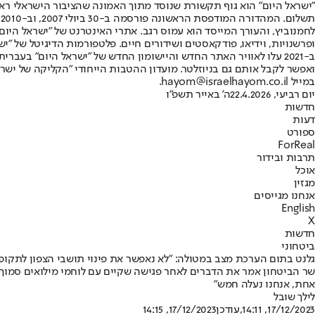
"ישראל היום" הוא גוף תקשורת שנוסד מתוך האמונה שהציבור הישראלי ראוי 
ת
ופרשנויות, וידיאו, פודקאסטים ושידורים חיים. פלטפורמות הדיגיטל של "ישרא
ב-2021 עלו לאוויר האתר החדש והיישומון החדש של "ישראל היום" בע
ואפשר לקבל אותם גם בניוזלטר. מועדון ההטבות הייחודי "הקליקה של ישרא
במייל hayom@israelhayom.co.il.
יום רביעי, 22.4.2026
ה' באייר תשפ"ו
חדשות
דעות
ספורט
ForReal
תרבות ובידור
אוכל
מגזין
אנחנו מגייסים
English
X
חדשות
ביטחוני
גלנט בתום הערכת מצב במטולה: "לא נאפשר את פינוי תושבי הצפון לתקופ
שר הביטחון אמר את הדברים לאחר פגישה שקיים עם לוחמי מילואים סמוך לגב
אחת, אנחנו נעלה חמש"
לילך שובל
17/12/2023, 14:11
,עודכן
17/12/2023, 14:15