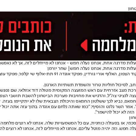
חון
לות מדרגה אחת, אנחנו נעלה חמש - אנחנו לא מייחלים לזה, אך לא נאפשר
עלות מדרגה אחת, אנחנו נעלה חמש| שחר יורמן
קלפר, מפקד עוצבת ״חירם״ אלוף משנה אבי מרצאינו ומפקדי הגדודים בגזרה.
חב, לסיכול חוליות טרור והשמדת תשתיות הארגון.
רכת מצב אזרחית עם ראש המועצה המקומית מטולה דוד אזולאי, שם נפגש ע
ה לנציגי צה״ל, והדגיש את מחויבות מערכת הביטחון להשבת תושבי הצפו
 חמאס, נביא לכך ששלטון החמאס והיכולת הצבאית שלו לא יתקיימו בעזה. 
. אמר השר גלנט והוסיף: ״כמו שאתה נלחם עם אוגדה בתוך עזה אתה יכול ל
הזה לא יכול להישמר״.
חון
כמי, או בפעולה כוחנית, עם כל המשמעויות שלה. אנחנו לא רוצים מלחמה, 
ה חמש. וזה יהיה מוטל עליכם. אנחנו לא מייחלים לזה, אנחנו לא רוצים ל