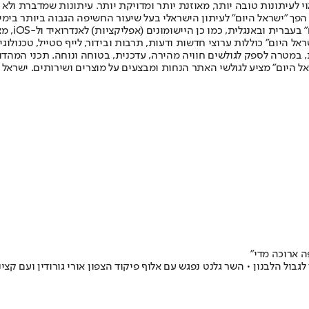
לעיתונות טובה יותר, מאוזנת יותר ומדויקת יותר. עיתונות שמדברת ולא צ
שלום. המהדורה המודפסת הראשונה פורסמה ב-30 ביולי 2007, וב-2010 הפך "ישראל היום" לעיתון הישראלי בעל שי
לחמנוביץ,
ל היום" כוללות ערוצי חדשות ודעות, תרבות ובידור, לייף סטייל, טכנולוגיה
ברית, במטרה לספק לגולשים חוויה מהירה, עדכנית, בטוחה ונוחה. תכני המה
ל היום" מציע לגולשי האתר הנחות ומבצעים על מוצרים ושירותים. ישראל 
ה ארוכה מדי״
ול הלבנון • השר גלנט נפגש עם אלוף פיקוד הצפון אורי גורודין ועם קצי