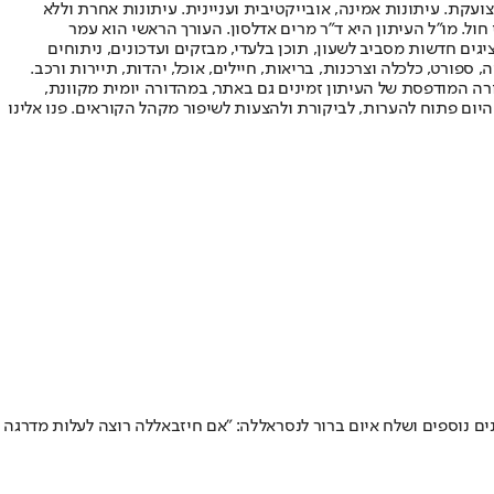
ועקת. עיתונות אמינה, אובייקטיבית ועניינית. עיתונות אחרת וללא
עור החשיפה הגבוה ביותר בימי חול. מו"ל העיתון היא ד"ר מרים אדלסון. העורך הראשי הוא עמר
 והעורך המייסד הוא עמוס רגב. אתרי האינטרנט של "ישראל היום" בעברית ובאנגלית, כמו כן היישומונים (אפליקציות) לאנדרואיד ול-iOS, מציגים חדשות מסביב לשעון, תוכן בלעדי, מבזקים ועדכונים, ניתוחים
, ספורט, כלכלה וצרכנות, בריאות, חיילים, אוכל, יהדות, תיירות ורכב.
דורה המודפסת של העיתון זמינים גם באתר, במהדורה יומית מקוונת,
היום פתוח להערות, לביקורת ולהצעות לשיפור מקהל הקוראים. פנו אלינו
נים נוספים ושלח איום ברור לנסראללה: "אם חיזבאללה רוצה לעלות מדרגה