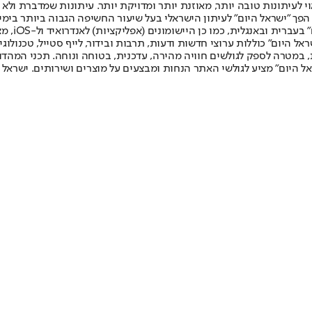
לעיתונות טובה יותר, מאוזנת יותר ומדויקת יותר. עיתונות שמדברת ולא צ
שלום. המהדורה המודפסת הראשונה פורסמה ב-30 ביולי 2007, וב-2010 הפך "ישראל היום" לעיתון הישראלי בעל שי
לחמנוביץ,
ל היום" כוללות ערוצי חדשות ודעות, תרבות ובידור, לייף סטייל, טכנולוגיה
ברית, במטרה לספק לגולשים חוויה מהירה, עדכנית, בטוחה ונוחה. תכני המה
ל היום" מציע לגולשי האתר הנחות ומבצעים על מוצרים ושירותים. ישראל 