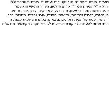
ועקת. עיתונות אמינה, אובייקטיבית ועניינית. עיתונות אחרת וללא
עור החשיפה הגבוה ביותר בימי חול. מו"ל העיתון היא ד"ר מרים אדלסון. העורך הראשי הוא עמר
 והעורך המייסד הוא עמוס רגב. אתרי האינטרנט של "ישראל היום" בעברית ובאנגלית, כמו כן היישומונים (אפליקציות) לאנדרואיד ול-iOS, מציגים חדשות מסביב לשעון, תוכן בלעדי, מבזקים ועדכונים, ניתוחים
, ספורט, כלכלה וצרכנות, בריאות, חיילים, אוכל, יהדות, תיירות ורכב.
דורה המודפסת של העיתון זמינים גם באתר, במהדורה יומית מקוונת,
היום פתוח להערות, לביקורת ולהצעות לשיפור מקהל הקוראים. פנו אלינו