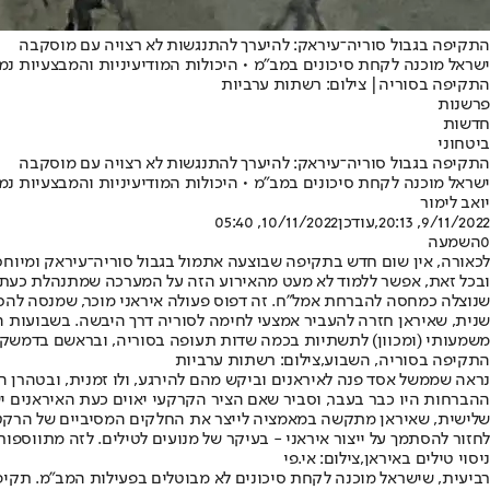
התקיפה בגבול סוריה־עיראק: להיערך להתנגשות לא רצויה עם מוסקבה
ישראל מוכנה לקחת סיכונים במב"מ • היכולות המודיעיניות והמבצעיות נמ
התקיפה בסוריה| צילום: רשתות ערביות
פרשנות
חדשות
ביטחוני
התקיפה בגבול סוריה־עיראק: להיערך להתנגשות לא רצויה עם מוסקבה
ישראל מוכנה לקחת סיכונים במב"מ • היכולות המודיעיניות והמבצעיות נמ
יואב לימור
9/11/2022, 20:13
,עודכן
10/11/2022, 05:40
0
השמעה
לכאורה, אין שום חדש בתקיפה שבוצעה אתמול בגבול סוריה־עיראק ומיוח
ובכל זאת, אפשר ללמוד לא מעט מהאירוע הזה על המערכה שמתנהלת כעת במ
שנוצלה כמחסה להברחת אמל"ח. זה דפוס פעולה איראני מוכר, שמנסה להס
שנית, שאיראן חזרה להעביר אמצעי לחימה לסוריה דרך היבשה. בשבועות ה
משמעותי (ומכוון) לתשתיות בכמה שדות תעופה בסוריה, ובראשם בדמשק.
התקיפה בסוריה, השבוע,צילום: רשתות ערביות
נראה שממשל אסד פנה לאיראנים וביקש מהם להירגע, ולו זמנית, ובטהרן 
ההברחות היו כבר בעבר, וסביר שאם הציר הקרקעי יאוים כעת האיראנים ישו
שלישית, שאיראן מתקשה במאמציה לייצר את החלקים המסיביים של הרקטות
לחזור להסתמך על ייצור איראני - בעיקר של מנועים לטילים. לזה מתווספו
ניסוי טילים באיראן,צילום: אי.פי
רביעית, שישראל מוכנה לקחת סיכונים לא מבוטלים בפעילות המב"מ. תקיפה