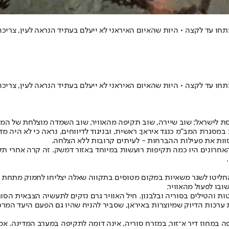
תחו עד לקצה • היות שהאיום האיראני לא ייעלם בעתיד הנראה לעין, צריכ
תחו עד לקצה • היות שהאיום האיראני לא ייעלם בעתיד הנראה לעין, צריכ
סת לישראל: שוב שיירה, שוב תקיפה מהאוויר, שוב השמדה מוצלחת של המ
סגרת המב"מ כנגד איראן: ראשית, ובניגוד לדיווחים, נראה כי לא היה 
וות את פעילות ההברחות - לעיתים קרובות ללא הצלחה.
אחרונים היו כמה תקיפות רועשות במיוחד באזור דמשק. זה קרה אחרי תק
החליטו לשגר משאיות במקום מטוסים בתקווה שאלה יצליחו לחמוק מתחת לר
בו לפעול מהאוויר.
 והטילים בסוריה ובלבנון. חיל האוויר גרם נזקים לתעשיה הצבאית הס
ת ערכות הדיוק שמיוצרות באיראן, שסביר להניח שהיו גם הפעם היעד המרכז
 במחוז דיר א־זור, במזרח סוריה, אינה דומה לתקיפה במערב המדינה. אמ