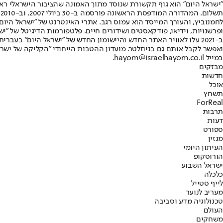
"ישראל היום" הוא גוף תקשורת שנוסד מתוך האמונה שהציבור הישראלי ראוי 
ת
ופרשנויות, וידיאו, פודקאסטים ושידורים חיים. פלטפורמות הדיגיטל של "ישרא
ב-2021 עלו לאוויר האתר החדש והיישומון החדש של "ישראל היום" בע
ואפשר לקבל אותם גם בניוזלטר. מועדון ההטבות הייחודי "הקליקה של ישרא
במייל hayom@israelhayom.co.il.
מבזקים
חדשות
אוכל
תשחץ
ForReal
תרבות
דעות
ספורט
מגזין
העיתון היומי
הורוסקופ
ישראל השבוע
כלכלה
לייף סטייל
מעריב לנוער
טכנולוגיה מדע וסביבה
העולם
משחקים