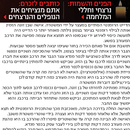
הדייט הרומנטי הסתיים במעצר על ידי המשטרה. אישה שבן זוגה הזמין
אותה לבילוי רומנטי בצימר בצפון גילתה מאוחר יותר כי הדייט היה
למעשה כיסוי לאירוע ירי שבסופו היא תמצא את עצמה מסיעה את הרכב
המעורב בפשע.
תושבת אום אל פאחם הכירה בחור שעימו יצאה למשך מספר שבועות.
הגבר הזמין אותה לבילוי בצימר בצפון, ולאחר שהסכימה השניים נפגשו
ויצאו לדרך. אולם כשהגיעו לכפר מנדא עצר הגבר את הרכב ופגש את חברו.
השניים נכנסו לרכבו של בן הזוג, שביקש מהאישה להמתין בינתיים ברכבו
של החבר בזמן שהם נכנסים לכפר מנדא.
ניידת משטרה (אילוסטרציה). האישה לא הבינה מה קרה עד שהשוטרים
סיפרו לה שהרכב בו היא נוהגת היה מעורב כמה דקות קודם לכן
בירי,צילום: דוברות המשטרה
בעודה ממתינה לחזרתו של בן זוגה, השניים נכנסו לרכב ונסעו לתוך הכפר.
לאחר מספר דקות שבו השניים, בן הזוג וחברו, ואז עדכן אותה הגבר שלא
יוכלו לצאת לנופש המתוכנן, וביקש ממנה שתחזור הביתה ברכבו. והוא
ימשיך עם החבר.
האישה החלה בדרכה הביתה, מאוכזבת מכך שהתכנית הרומנטית לא תצא
לפועל, אלא שלאחר מספר דקות היא נעצרה בידי שוטרי משטרת משגב.
האישה לא הבינה מה קרה עד שהשוטרים סיפרו לה שהרכב בו היא נוהגת
היה מעורב כמה דקות קודם לכן בירי לעבר עסק בכפר מנדא.
היא נעצרה, ובחקירתה סיפרה את מה שהתרחש, כשהחבר ביקש להחליף