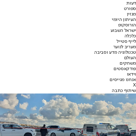
דעות
ספורט
מגזין
העיתון היומי
הורוסקופ
ישראל השבוע
כלכלה
לייף סטייל
מעריב לנוער
טכנולוגיה מדע וסביבה
העולם
משחקים
פודקאסטים
וידאו
אנחנו מגייסים
X
שיתוף כתבה