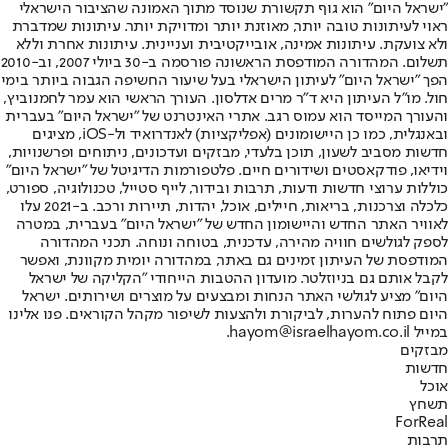
"ישראל היום" הוא גוף תקשורת שנוסד מתוך האמונה שהציבור הישראלי
ראוי לעיתונות טובה יותר, מאוזנת יותר ומדויקת יותר. עיתונות שמדברת
ולא צועקת. עיתונות אמינה, אובייקטיבית ועניינית. עיתונות אחרת וללא
תשלום. המהדורה המודפסת הראשונה פורסמה ב-30 ביולי 2007, וב-2010
הפך "ישראל היום" לעיתון הישראלי בעל שיעור החשיפה הגבוה ביותר בימי
חול. מו"ל העיתון היא ד"ר מרים אדלסון. העורך הראשי הוא עמר לחמנוביץ,
והעורך המייסד הוא עמוס רגב. אתרי האינטרנט של "ישראל היום" בעברית
ובאנגלית, כמו כן היישומונים (אפליקציות) לאנדרואיד ול-iOS, מציגים
חדשות מסביב לשעון, תוכן בלעדי, מבזקים ועדכונים, ניתוחים ופרשנויות,
וידיאו, פודקאסטים ושידורים חיים. פלטפורמות הדיגיטל של "ישראל היום"
כוללות ערוצי חדשות ודעות, תרבות ובידור, לייף סטייל, טכנולוגיה, ספורט,
כלכלה וצרכנות, בריאות, חיילים, אוכל, יהדות, תיירות ורכב. ב-2021 עלו
לאוויר האתר החדש והיישומון החדש של "ישראל היום" בעברית, במטרה
לספק לגולשים חוויה מהירה, עדכנית, בטוחה ונוחה. תכני המהדורה
המודפסת של העיתון זמינים גם באתר, במהדורה יומית מקוונת, ואפשר
לקבל אותם גם בניוזלטר. מועדון ההטבות הייחודי "הקליקה של ישראל
היום" מציע לגולשי האתר הנחות ומבצעים על מוצרים ושירותים. ישראל
היום פתוח להערות, לביקורת ולהצעות לשיפור מקהל הקוראים. פנו אלינו
במייל hayom@israelhayom.co.il.
מבזקים
חדשות
אוכל
תשחץ
ForReal
תרבות