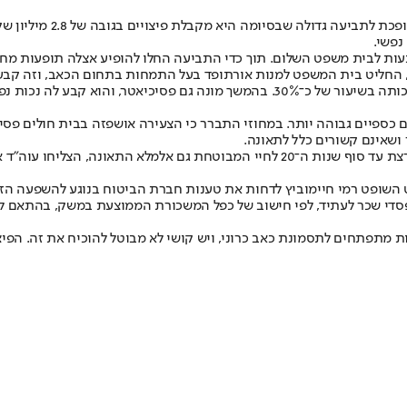
ות לבית משפט השלום. תוך כדי התביעה החלו להופיע אצלה תופעות מחשיד
 זה, החליט בית המשפט למנות אורתופד בעל התמחות בתחום הכאב, וזה קבע
וא קבע לה נכות נפשית של 30%.
 כספיים גבוהה יותר. במחוזי התברר כי הצעירה אושפזה בבית חולים פ
שאינם קשורים כלל לתאונה.
למרות קביעת הרופא המומחה, שככל הנראה המחלה הנפשית היתה מתפרצת עד סוף שנות ה־20
ט השופט רמי חיימוביץ לדחות את טענות חברת הביטוח בנוגע להשפעה ה
עות מתפתחים לתסמונת כאב כרוני, ויש קושי לא מבוטל להוכיח את זה. הפ