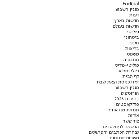
ForReal
מגזין השבוע
דעות
חדשות בארץ
חדשות בעולם
פוליטי
ביטחוני
חינוך
בריאות
משפט
תחבורה
פוליטי-מדיני
כללי ומידע
דף הבית
זמני כניסת וצאת שבת
מגזין השבוע
הורוסקופ
בחירות 2026
פודקאסטים
תחזית מזג אוויר
אודות
צור קשר
הרשמה לניוזלטרים
נבחרת הכתבים והפרשנים
משרות פתוחות