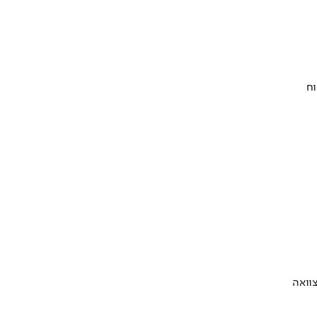
וח
וואה