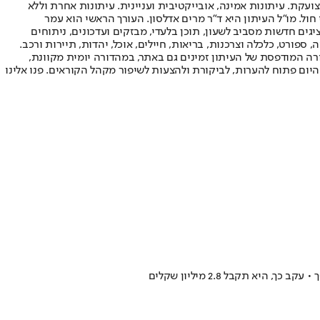
ועקת. עיתונות אמינה, אובייקטיבית ועניינית. עיתונות אחרת וללא
עור החשיפה הגבוה ביותר בימי חול. מו"ל העיתון היא ד"ר מרים אדלסון. העורך הראשי הוא עמר
 והעורך המייסד הוא עמוס רגב. אתרי האינטרנט של "ישראל היום" בעברית ובאנגלית, כמו כן היישומונים (אפליקציות) לאנדרואיד ול-iOS, מציגים חדשות מסביב לשעון, תוכן בלעדי, מבזקים ועדכונים, ניתוחים
, ספורט, כלכלה וצרכנות, בריאות, חיילים, אוכל, יהדות, תיירות ורכב.
דורה המודפסת של העיתון זמינים גם באתר, במהדורה יומית מקוונת,
היום פתוח להערות, לביקורת ולהצעות לשיפור מקהל הקוראים. פנו אלינו
תקבל 2.8 מיליון שקלים