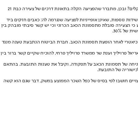
איך קורה שתאונת אופנוע שבה בחורה צעירה שברה שתי אצבעות בידה, הופכת לתביעה גדולה שבסיומה היא מקבלת פיצויים בגובה של 2.8 מיליון שקלים? ובכן, מתברר שהפציעה הקלה בתאונת דרכים של צעירה כבת 21
ות נוספות, שאינן אופייניות לפציעה שנגרמה לה: כאבים חזקים ביד
 כי הצעירה סובלת מתסמונת הכאב הכרוני וכי יש קשר סיבתי מובהק בין
סיכיאטרי לאחר הופעת תסמונת הכאב. חברת הביטוח הנתבעת טענה מנגד
 לחיי המבוטחת גם אלמלא התאונה, הצליחו עוה"ד אריאל פרויליך וענת שר ממשרד פרויליך פרחי, להוכיח שקיים קשר ברור בין
זניחה של תסמונת הכאב על תפקודה, וקיבל את טענות התובעת. בהתאם
יצויים חושבו לפי בסיס של כפל השכר הממוצע במשק, דבר שגם הוא קשה