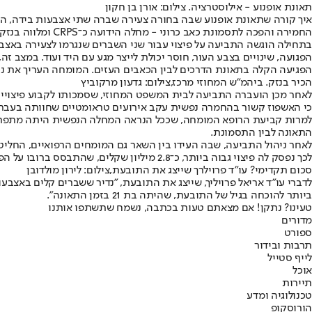
תאונת אופנוע - אילוסטרציה. צילום: אורן בן חקון
החמירה והפכה לתסמונת כאב כרוני - מחלה הידועה כ־CRPS ומלווה בנזק נפשי.
בתחילה הוגשה התביעה על פיצוי עבור שני השברים שנגרמו לצעירה באצבע
הפגועה, שינויים בצבע העור, חוסר יכולת לייצר מגע עם היד ועוד. במצב
הפגיעה הקלה בתאונת הדרכים לבין הכאבים העזים. המומחה העריך את נכותה בשיעור של כ־30%. בהמשך מונה גם פסיכיאטר, וה
הכיר בנזק. ביהמ"ש המחוזי מרכז,צילום: גדעון מרקוביץ
לאחר מכן הועברה התביעה לבית המשפט המחוזי, שסמכותו לקבוע פיצויים
כי האשפוז קשור בהחמרה נפשית עקב אירועים טראומטיים שחוותה בעבר ו
התאונה לבין התסמונת.
לאחר ניהול התביעה, שבה העידו בין השאר גם המומחים הרפואיים, החלי
לכך נפסק לה פיצוי גבוה ביותר, כ־2.8 מיליון שקלים, שהתבסס ברובו על הפסדי שכר לעתיד, לפי חישוב של כפל המשכורת הממוצעת במשק, בהתאם לכישוריה של התובעת.
סכום תקדימי? עו"ד פרוילרך שייצג את התובעת,צילום: לירון מולדובן
לדברי עו"ד אריאל פרויליך, שייצג את התובעת, "נדיר ששברים קלים באצב
ביותר להוכחה בגיל של התובעת, שהיתה בת 21 בזמן התאונה".
טעינו? נתקן! אם מצאתם טעות בכתבה, נשמח שתשתפו אותנו
מדורים
ספורט
תרבות ובידור
לייף סטייל
אוכל
תיירות
טכנולוגיה ומדע
הורוסקופ