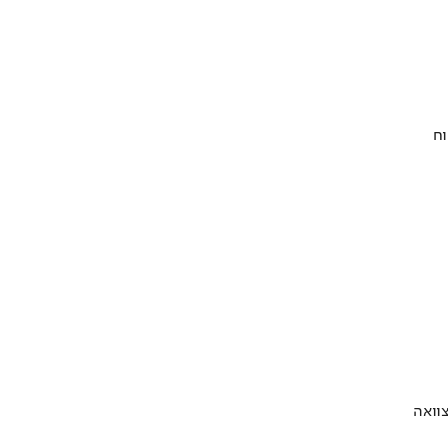
וח
וואה