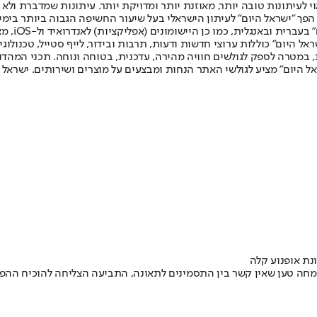
לעיתונות טובה יותר, מאוזנת יותר ומדויקת יותר. עיתונות שמדברת ולא צ
שלום. המהדורה המודפסת הראשונה פורסמה ב-30 ביולי 2007, וב-2010 הפך "ישראל היום" לעיתון הישראלי בעל שי
לחמנוביץ,
ל היום" כוללות ערוצי חדשות ודעות, תרבות ובידור, לייף סטייל, טכנולוגיה
ברית, במטרה לספק לגולשים חוויה מהירה, עדכנית, בטוחה ונוחה. תכני המה
ל היום" מציע לגולשי האתר הנחות ומבצעים על מוצרים ושירותים. ישראל 
שאין קשר בין התסמינים לתאונה, התביעה הצליחה להוכיח ההפך • עקב כך, היא 