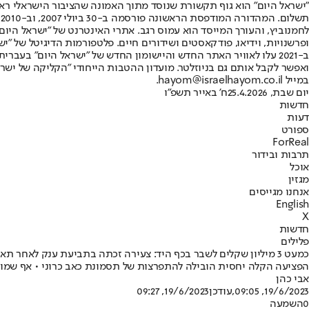
"ישראל היום" הוא גוף תקשורת שנוסד מתוך האמונה שהציבור הישראלי ראוי 
ת
ופרשנויות, וידיאו, פודקאסטים ושידורים חיים. פלטפורמות הדיגיטל של "ישרא
ב-2021 עלו לאוויר האתר החדש והיישומון החדש של "ישראל היום" בע
ואפשר לקבל אותם גם בניוזלטר. מועדון ההטבות הייחודי "הקליקה של ישרא
במייל hayom@israelhayom.co.il.
יום שבת, 25.4.2026
ח' באייר תשפ"ו
חדשות
דעות
ספורט
ForReal
תרבות ובידור
אוכל
מגזין
אנחנו מגייסים
English
X
חדשות
פלילים
כמעט 3 מיליון שקלים לשבר בכף היד: צעירה זכתה בתביעת ענק לאחר תאונת אופנוע קלה
הפציעה הקלה יחסית הובילה להתפרצות של תסמונת כאב כרוני • אף שמומחה טען 
אבי כהן
19/6/2023, 09:05
,עודכן
19/6/2023, 09:27
0
השמעה