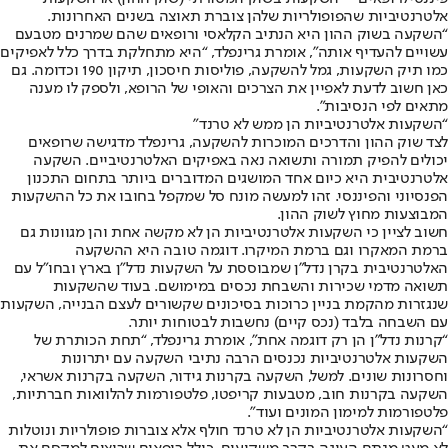
אלטרנטיביות שהפופולריות שלהן צוברת תאוצה בשנים האחרונות.
“השקעה בשוק ההון היא הנתיב הקלאסי ורופאים שהם שמרנים מטבעם
עשויים להעדיף אותה”, אומרת גרינפלד, “היא מתחלקת בדרך כלל לאפיקים
כמו תיק השקעות, גמל להשקעה, פוליסות חיסכון, תיקון 190 וכדומה. גם
כאן חשוב לדעת לאפיין את הצרכים והאופי של הרופא, ולספק לו מענה
מתאים לפי הנסיבות”.
“השקעות אלטרנטיביות הן ממש לא טרנד”
לצד שוק ההון והדרכים המוכרות להשקעה, גרינפלד מדגישה שרופאים
יכולים להפיק תמורה ותשואה נאה באפיקים האלטרנטיביים. השקעה
אלטרנטיבית היא כיום אחד המושגים המדוברים ביותר בתחום התכנון
הפנסיוני והפיננסי. זהו למעשה מונח סל שמקפל בחובו את כל ההשקעות
המבוצעות מחוץ לשוק ההון.
חשוב לציין כי השקעות אלטרנטיביות הן לא מקשה אחת והן מגוונות גם
ברמת המאקרו וגם ברמת המיקרו. דוגמה טובה היא ההשקעה
האלטרנטיבית בקרן נדל”ן שמבוססת על השקעות נדל”ן בארץ ובחו”ל עם
תשואה מדמי שכירות והשבחת נכסים במימושם. בעוד שהשקעות
שנגזרות מהקמת בניין כרוכות בסיכונים שקשורים לעצם הבנייה, השקעות
עם השבחה בלבד (נכס קיים) נחשבות לבטוחות יותר.
“קרנות נדל”ן הן רק דוגמה אחת”, אומרת גרינפלד, “תחת הכותרת של
השקעות אלטרנטיביות נכנסים הרבה נתיבי השקעה עם יתרונות
וחסרונות שונים. למשל, השקעה בקרנות גידור, השקעה בקרנות אשראי,
השקעה בקרנות חוב, מטבעות קריפטו, פלטפורמות להלוואות חברתיות,
פלטפורמות למימון המונים ועוד”.
“השקעות אלטרנטיביות הן לא טרנד חולף אלא צוברות פופולריות ונוטלות