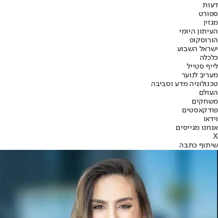
דעות
ספורט
מגזין
העיתון היומי
הורוסקופ
ישראל השבוע
כלכלה
לייף סטייל
מעריב לנוער
טכנולוגיה מדע וסביבה
העולם
משחקים
פודקאסטים
וידאו
אנחנו מגייסים
X
שיתוף כתבה