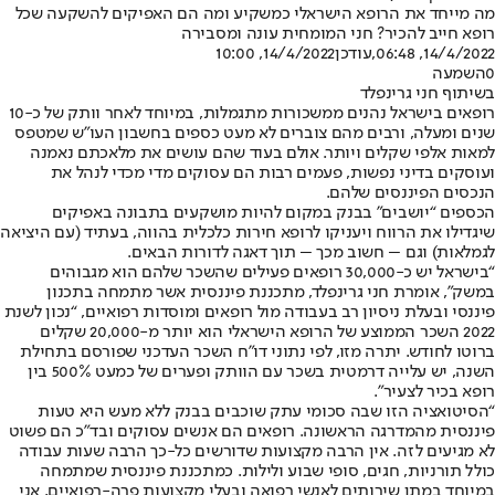
מה מייחד את הרופא הישראלי כמשקיע ומה הם האפיקים להשקעה שכל
רופא חייב להכיר? חני המומחית עונה ומסבירה
14/4/2022, 06:48
,עודכן
14/4/2022, 10:00
0
השמעה
בשיתוף חני גרינפלד
רופאים בישראל נהנים ממשכורות מתגמלות, במיוחד לאחר וותק של כ-10
שנים ומעלה, ורבים מהם צוברים לא מעט כספים בחשבון העו”ש שמטפס
למאות אלפי שקלים ויותר. אולם בעוד שהם עושים את מלאכתם נאמנה
ועוסקים בדיני נפשות, פעמים רבות הם עסוקים מדי מכדי לנהל את
הנכסים הפיננסים שלהם.
הכספים “יושבים” בבנק במקום להיות מושקעים בתבונה באפיקים
שיגדילו את הרווח ויעניקו לרופא חירות כלכלית בהווה, בעתיד (עם היציאה
לגמלאות) וגם – חשוב מכך – תוך דאגה לדורות הבאים.
“בישראל יש כ-30,000 רופאים פעילים שהשכר שלהם הוא מגבוהים
במשק”, אומרת חני גרינפלד, מתכננת פיננסית אשר מתמחה בתכנון
פיננסי ובעלת ניסיון רב בעבודה מול רופאים ומוסדות רפואיים, “נכון לשנת
2022 השכר הממוצע של הרופא הישראלי הוא יותר מ-20,000 שקלים
ברוטו לחודש. יתרה מזו, לפי נתוני דו”ח השכר העדכני שפורסם בתחילת
השנה, יש עלייה דרמטית בשכר עם הוותק ופערים של כמעט 500% בין
רופא בכיר לצעיר”.
“הסיטואציה הזו שבה סכומי עתק שוכבים בבנק ללא מעש היא טעות
פיננסית מהמדרגה הראשונה. רופאים הם אנשים עסוקים ובד”כ הם פשוט
לא מגיעים לזה. אין הרבה מקצועות שדורשים כל-כך הרבה שעות עבודה
כולל תורניות, חגים, סופי שבוע ולילות. כמתכננת פיננסית שמתמחה
במיוחד במתן שירותים לאנשי רפואה ובעלי מקצועות פרה-רפואיים, אני