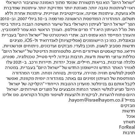
"ישראל היום" הוא גוף תקשורת שנוסד מתוך האמונה שהציבור הישראלי
ראוי לעיתונות טובה יותר, מאוזנת יותר ומדויקת יותר. עיתונות שמדברת
ולא צועקת. עיתונות אמינה, אובייקטיבית ועניינית. עיתונות אחרת וללא
תשלום. המהדורה המודפסת הראשונה פורסמה ב-30 ביולי 2007, וב-2010
הפך "ישראל היום" לעיתון הישראלי בעל שיעור החשיפה הגבוה ביותר בימי
חול. מו"ל העיתון היא ד"ר מרים אדלסון. העורך הראשי הוא עמר לחמנוביץ,
והעורך המייסד הוא עמוס רגב. אתרי האינטרנט של "ישראל היום" בעברית
ובאנגלית, כמו כן היישומונים (אפליקציות) לאנדרואיד ול-iOS, מציגים
חדשות מסביב לשעון, תוכן בלעדי, מבזקים ועדכונים, ניתוחים ופרשנויות,
וידיאו, פודקאסטים ושידורים חיים. פלטפורמות הדיגיטל של "ישראל היום"
כוללות ערוצי חדשות ודעות, תרבות ובידור, לייף סטייל, טכנולוגיה, ספורט,
כלכלה וצרכנות, בריאות, חיילים, אוכל, יהדות, תיירות ורכב. ב-2021 עלו
לאוויר האתר החדש והיישומון החדש של "ישראל היום" בעברית, במטרה
לספק לגולשים חוויה מהירה, עדכנית, בטוחה ונוחה. תכני המהדורה
המודפסת של העיתון זמינים גם באתר, במהדורה יומית מקוונת, ואפשר
לקבל אותם גם בניוזלטר. מועדון ההטבות הייחודי "הקליקה של ישראל
היום" מציע לגולשי האתר הנחות ומבצעים על מוצרים ושירותים. ישראל
היום פתוח להערות, לביקורת ולהצעות לשיפור מקהל הקוראים. פנו אלינו
במייל hayom@israelhayom.co.il.
מבזקים
חדשות
אוכל
תשחץ
ForReal
תרבות