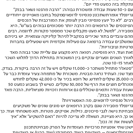
נתקלת בזה כמעט מדי יום”.
עם כ-50 שעות עבודה ומשכורת גבוהה: “הרבה מהנטו נשאר בבנק”
גרינפלד אומרת
שתכנון פנסיוני לרופאים
מקפל בחובו מאפיינים ייחודיים
רבים. “לא כל יועץ פנסיוני מבין לעומק את המורכבות של הנכסים
הפיננסים של הרופאים וזה הרבה יותר מסכומים גבוהים בעו”ש”, היא
מסבירה, “למשל, לא מעט מקבלים שכר ממספר מקורות. לדוגמה, רבים
מהם עובדים בתור שכירים במקביל לניהול קליניקה עצמאית. יש ביניהם
שמשלבים עבודה ברפואה עם פעילות אקדמית ויש שפעילים בחברות
פרטיות וציבוריות”.
זאת ועוד, היא מוסיפה, רפואה היא מקצוע עם עליית שכר גבוהה מאד
לאורך השנים ופערים ענקיים בין המשכורת בתחילת הדרך לתלוש השכר
לאחר 10-15 שנה.
“סטאז’ר מתחיל משתכר כ-11,000 שקלים ויש על זה הרבה ביקורת, בצדק.
מצד שני, העתיד נראה מבטיח. משכורת של מתמחה צעיר עומדת כבר על
כ-25,000 שקלים לחודש, של רופא בכיר על כ-42,000 שקלים לחודש
ומנהלים חוצים את הרף של 50,000 שקלים. כשיש לך בשבוע כמעט 50
שעות עבודה ותנאים שכוללים גם ארוחות וזכויות סוציאליות, הרבה מאד
מהנטו נשאר בבנק”.
ניהול פנסיוני לרופאים, מה האפשרויות?
גרינפלד מסבירה שגם בקרב הרופאים יש סוגים שונים של משקיעים
מבחינת גישה לגבי סיכונים, נזילות, אפיקים, מטרות, תא משפחתי ועוד. כך
או כך, היא מציינת, השאלה לא צריכה להיות “האם להשקיע” אלא “איך
לעשות את זה נכון”.
ישנן שתי אופציות מרכזיות העומדות על הפרק מבחינת
תכנון
פיננסי
לרופאים – השקעות בשוק המסורתי (שוק ההון) או השקעות