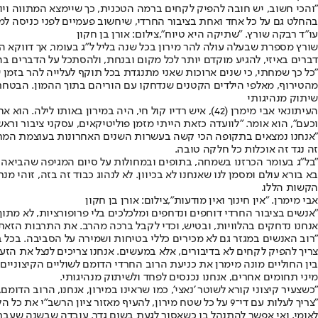
"והכי חשוב, יש חובה להפיק לקחים ברמה הטכנית, כך שיימצא המתווה ויוכ
בהחלט גם על כל אחד ואחת בציבור החרדי, שיחשוב פעמיים לפני כניסה למקו
עו"ד רבקה שורץ. "שתיקה היא טיוח",צילום: אורן בן חקון
שורץ מספרת שבעלה עולה להר מירון בכל שנה בליל ל"ג בעומר, אך דווקא ה
דברים באיזי, להגיע מוקדם יותר לכל מקום ובנחת, ולהסתכל על הדברים בהי
מהטירוף, מאלפי הילדים הקטנים שנדחקו עם הוריהם בתוך ההמון. הבטחתי אז ל
שיתוק מנהיגותי
העיתונאי אבי מימרן (42), איש רדיו קול חי, היה במירו
וכעם", הוא אומר. "לוועדה כזאת הייתי מזמן פוליטיקאים, עסקני ציבור 
"אנחנו נמצאים בתקופה הכי קשה בעשרות השנים האחרונות בעוצמת המחלוק
זה נגד זה אוכלות כל חלקה טובה.
"בל"ג בעומר הכרזנו בשמחה, בתופים ובמחולות על סיום המגיפה שהביאה למ
בא בורא עולם ומסמן לנו שאנחנו לא בכיוון. לא לנהוג כבוד זה בזה, זוהי
הקשות הללו.
אבי מימרן. "אין חינוך ואין מודעות",צילום: אורן בן חקון
"אנשים בציבור החרדי דוחפים ונדחפים ומלכלכים בלי פרופורציות, לא מתוך
אנחנו נדחקים בהלוויות, ובטיש, וכדי לקבל ברכה מהרב. את התרבות הזאת 
"רוב האנשים במגזר גם לא מכירים כללי בטיחות ושמירה על הסביבה. בכל ב
צריך להפיק לקחים לא בדיבורים, אלא במעשים. אנחנו צריכים לנצל את הזע
בין החוליים מונה מימרן את כניעת הרוב החרדי הדומם לשוליים הקיצוניי
מיני תחומים אחרים, אנחנו נכנסים לפחד ולשיתוק מנהיגותי.
"כשצעיר קיצוני קורא לשוטר 'נאצי', כמו שראינו במירון, אנחנו, הרוב הד
"צריך לעלות עם די־9 על כל שטח מירון, להעיף מאזור ציון
לאומי, ואי אפשר להתנהל בו כשאסור לגעת בשום גדר. עובדה שבשנה שעברה