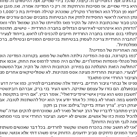
"בהחלט. אצל החסידים זה קיצוני, שהכל בידי שמיים. אצל הליטאים זה פחו
היא בידי שמיים, אז מסיכות והרחקות זה רק כי המדינה אמרה. ואז, מובן שט
"יו
נתן הוראה לראשי החסידות לחזק את הבטיחות במבנים שבהם עורכים את 
כהן סבור שהכתובת היתה על הקיר מאז הלווייתו של הרב שמואל הלוי וואזנר ("פוסק הדור") בשנת 2015 בבני ברק, שבה נהרגו שני אנשים כתוצאה מהדוחק. ל
"הדוחק הוא אינהרנטי לאירועים הגדולים בחברה החרדית - טישים, חתונות, 
ניצלתי בנס. אנחנו בחברה החרדית חייבים להכניס לנו לראש, בייחוד לצעיר
"החברה החרדית צריכה לעסוק בבטיחות בכינוסים המוניים ובטיולים, ברכי
ממלכתית".
מה האחריות של המדינה?
"כמו בקורונה, גם פה המדינה גילתה חולשה של ממש. בקורונה המדינה הוכ
מול מנהלי מוסדות ואדמו"רים, שלהם היה מותר לרמוס את החוק. אכפו את ה
"החולשה הזאת התגלתה גם במירון. הכתובות היתה על הקיר, אבל המשטר
"לצערי, הנציגות החרדית מציגה אפס מנהיגות. לא שפוליטיקאים אחרים מגלים
הציבור החרדי אינו מתאבד
פנינו אל נבחרי ציבור חרדים, בייחוד אלה שמחוברים למירון, כמו אריה דרע
ובפועלם. הם גזרו על עצמם שתיקה. ראש העיר בני ברק, אברהם רובינשטיין
"חשבון נפש הוא עניין אישי־אינדיבידואלי", אומר רביץ. "אם היינו בתקופת
לחפש במה האחר לא בסדר. כל אחד יודע איך הוא יכול להשתנות לטובה. אב
יצחק רביץ. "צריך ועדת בדיקה",צילום: אורן בן חקון
רביץ מתחבר לדבריו של הרב ישראל מאיר לאו, שמוכרחים להקים ועדה "שת
להכיל כמות כזו של אנשים, אנשים לא ייסעו. הציבור החרדי אינו בנוי ממתאב
ומה לגבי תרבות הדוחק?
"אני לא חושב שזה בהכרח משהו שקשור לחרדים. בכל דבר שאנשים משתוקקים
כיצד המונים נדחקים סביב ידוענים. הדוחק אינו משהו דתי אלא אנושי, שא