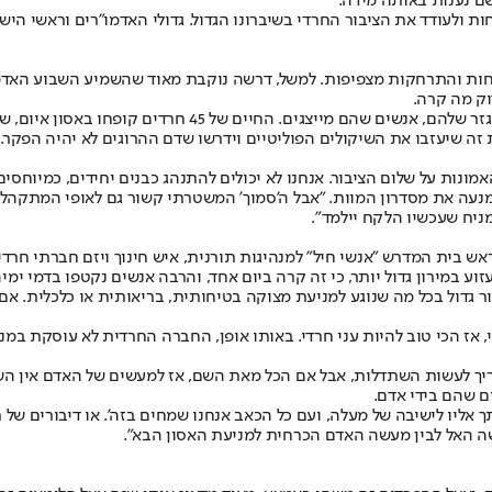
ם נענות באותה מידה.
 ולעודד את הציבור החרדי בשיברונו הגדול. גדולי האדמו"רים וראשי היש
יחות והתרחקות מצפיפות. למשל, דרשה נוקבת מאוד שהשמיע השבוע האדמו
וק מה קרה.
"הדרישה להקמת ועדת חקירה צריכה לבוא מחברי הכנסת החרדים
זה שיעזבו את השיקולים הפוליטיים וידרשו שדם ההרוגים לא יהיה הפקר.
אמונות על שלום הציבור. אנחנו לא יכולים להתנהג כבנים יחידים, כמיוח
עה את מסדרון המוות. "אבל ה'סמוך' המשטרתי קשור גם לאופי המתקהלים
ניח שעכשיו הלקח יילמד".
זעזוע במירון גדול יותר, כי זה קרה ביום אחד, והרבה אנשים נקטפו בדמי י
ור גדול בכל מה שנוגע למניעת מצוקה בטיחותית, בריאותית או כלכלית. א
, אז הכי טוב להיות עני חרדי. באותו אופן, החברה החרדית לא עוסקת במנ
ריך לעשות השתדלות, אבל אם הכל מאת השם, אז למעשים של האדם אין ה
ם שהם בידי אדם.
יו לישיבה של מעלה, ועם כל הכאב אנחנו שמחים בזה'. או דיבורים של רבני
ה האל לבין מעשה האדם הכרחית למניעת האסון הבא".