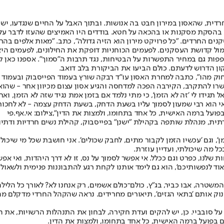
דית, שהאסון במירון חבט בה אנושות. ובתוך האבל על החיים שנגדעו, יש
ע בהסקת מסקנות או בהכאה על חטא. בודדים היו האמיצים שהעזו לדבר על
תקין מול קדושת העסקנים. לפעמים הכוחניות דופקת את החילונים, לפעמים היא
טופפות גם במחיר התפשרות על הבטיחות, נגד תרבות ה"סמוך". אספנו כאן
ון הדרוש לדעתם. כולם הביעו את הביקורת בלב דואב.
חוק מהו", כתבה למחרת האסון עו"ד רבקה שורץ בעמוד הפייסבוק ובעמוד 
רו להתקרב, הקירבה הפכה למדחסה והגיע אסון עצום מכיוון אחר - שהוא ל
ל תגידו לי 'זה לא הזמן', כי מתי נלמד אם בזמן אמת נגיד שזה לא הזמן, וא
דאי הוא רבי שמעון לסמוך עליו בשעת הדחק, בשעת הדחק עצמה - לא לחכות ל
ועל ברמה האישית, כל אחד בתחומו, ולמצות את הדין",צילום: אי.אף.פי
מת חברתית, מנהלת שותפה בקהילת "ישנן" בפייסבוק, קהילת נשים חרדיות ודתי
זמן', וגם 'עכשיו הזמן לקבור מתים, לחבק שכולים'. אני חושבת שכל מי ש
ל מה שיכולתי, ועדיין עוזרת.
ת שלנו, כפרט וגם ככלל. אי אפשר לסמוך על נס, זו לא דרך היהדות, ואי אפ
וד לנפשותיכם', הוא גם לימד אותנו לקחת רגע להתבוננות פנימית ולשאול 
משטרה, אבו כביר, בג"ץ, כולם־כולם אשמים, רק אנחנו לא? לאורך כל הל
ק אותם 'בתאי הגזים', תיאורים מחרידים. נראה שהקהל החרדי מדקלם מה 
 על סובביי. כן, יש להקים ועדת חקירה, לבחון את התנהלות הרשויות, את
ם בפועל ברמה האישית, כל אחד בתחומו, ולמצות את הדין.