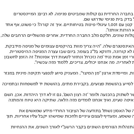
 בחברה החרדית גם קולות שמביטים פנימה. לא רבים: המיינסטרים
 בדק בית פנימי שדרוש שם.
מייד אחרי האסון צייץ העיתונאי החרדי ישראל פריי ביקורת נוקבת על העסקנים החרדים. "כל פרויקט מירון הוא הזיה גדולה", כתב. "מאות אלפים בהר קטן עם 1,001 עיגולי פינות בטיחותיים. איך זה קורה? כי פשוט, אף אחד
 הורגת אותנו".
 קולות שונים, חלקם מלב החברה החרדית, אחרים מהשוליים הרחבים שלה,
האינסטגרם שלה. "היה צריך מוות בהיקפים עצומים של מגיפה מידבקת,
א קורונה, ודווקא בל"ג בעומר, ביום שבו עצרה המגיפה ההיסטורית.
חרי זמן אמת נגיד 'מה נזכרת' ונחזור לטעות דרך אסונות? זה הזמן לחשבון
אחריה. מה אנחנו יכולים, צריכים, ללמוד מזה עכשיו".
ות, ומייסדת ארגון "מן המיצר", המעניק סיוע לנפגעי תקיפה מינית במגזר
יכול לסייע בהנשמת פצועים, בקבירת מתים, בהושטת יד למשפחות ובתמיכה
שר לשתוק בהכנעה ולומר 'זה רצון השם', גם זו לא דרך היהדות. אכן, השם
איפה טעינו, ואיך אנחנו לומדים מזה הלאה. שתיקה היא טיוח והמתנה
ילה של האסון נשתל בתודעה של הציבור החרדי מידע שמאשים את
ששמע, ומעדיף לעצום עיניים ולחכות שמישהו יקבל עליו אחריות, תוך
 התנהלות הגורמים השונים בקבר הרשב"י לאורך השנים, את ההנחיות