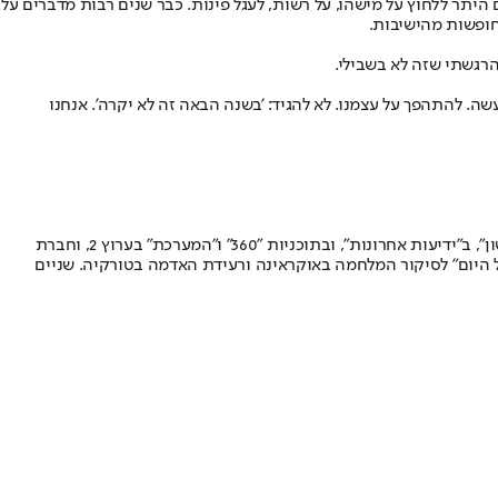
 היתר ללחוץ על מישהו, על רשות, לעגל פינות. כבר שנים רבות מדברים על
הרגשתי שזה לא בשבילי.
ה. להתהפך על עצמנו. לא להגיד: 'בשנה הבאה זה לא יקרה'. אנחנו
כתבת מגזין ותחקירים, פובליציסטית וסופרת. בעלת תואר ראשון בפיזיקה ובמחשבת ישראל, ותואר שני ביהדות זמננו. לשעבר עיתונאית ב"מקור ראשון", ב"ידיעות אחרונות", ובתוכניות "360" ו"המערכת" בערוץ 2, וחברת
ל היום" לסיקור המלחמה באוקראינה ורעידת האדמה בטורקיה. שניים