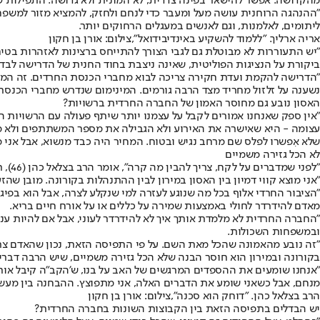
מהקדושה. אפשר להישאר בפינה צדדית, לא המונית ולא גדושה. התפילות ש
"ההנהגה הרוחנית עושה מעל ומעבר כדי לנחם ולחזק, להמציא מזור למשפחות
ליתומים, לאלמנות, וגם לאנשים במעגלים הרחוקים יותר.
אריה ארליך. "ללמוד להשקיע באינדיבידואל",צילום: אורן בן חקון
"יש התעוררות לא מבוטלת גם לגבי הצורך להתייחס ברצינות לאזהרות בט
ביקורת על הנציגות הפוליטית, שאינה ניצבת בחוד החנית של הדרישה לבד
נשענה על זלזול מחריד מצד הרבה גורמים. המינימום שנדרש מחברי הכנסת 
האסון נובע גם מחוסר האמון של החברה החרדית ברשויות?
"אין ספק שאנחנו אמורים לקבל על עצמנו יותר שיתף פעולה עם הרשויות ה
עצומה - היא שאישרה את האירוע ולא הגבילה את מספר המשתתפים ולא מנ
שלא אִפשרו לפלס שם מרחב נגיש ובטוח. המחיר היה כבד מנשוא, אבל אני מ
לא הכל גזירה משמיים
"לפני שמדברים על לקח, צריך להבין מה קרה", אומר הרב בצלאל כהן (46), ראש בית המדרש "אנשי חיל" למנהיגות תורנית, איש חינוך ויזם חברתי חרדי, שידוע בביקורת שהוא מפנה כלפי החברה שאליה הוא משתייך.
"אני מוצא קווי דמיון בין האסון במירון לבין ההתנהלות בקורונה. מובן שה
"הציבור החרדי אלוף בכל מה שנוגע לעזרה למי שנקלע לצרה, אבל הוא בפיג
מאדם להידרדר לחולי באמצעות שמירה על כללים או על אורח חיים בריא.
"החברה החרדית לא מלמדת אותך איך לא להידרדר לעוני, אבל אם להיות עני
ובמשפחות השכולות.
"זה נובע מהאמונה שהכל מאת השם. על פי התפיסה הזאת, נכון שהאדם צ
בקורונה ובמירון הוא חוסר הבנה שלא הכל גזירה משמיים, שיש הרבה דברי
"אנחנו שומעים את ההספדים המרגשים של האב על בנו, ש'הקב"ה קיבל אותך אל
מנחם, אבל כשאני שומע את הדברים האלה, אני מתפוצץ. ההבחנה בין מעש
הרב בצלאל כהן. "דוחק הוא סכנה",צילום: אורן בן חקון
יש הבדלים בתפיסה הזאת בין הקבוצות השונות בחברה החרדית?