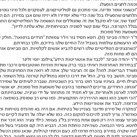
וכמה לחצים הופעלו.
"וכשאני אומר מדינה, אני מתכוון גם לפוליטיקאים, לעסקנים ולכל מיני 
הלחצים שהפעילו בכל שנה כדי שלא יסדירו ולא יזיזו שום אבן במירון. הם
"מצד שני, אני לא מקבל את זה שמגוללים את האשמה על הפוליטיקאים החרדי
בגלל הקורונה, ובלי שום קשר לסוגיה הבטיחותית, שלא עלתה לדיון".
משמעת מול סמכות
ד"ר יהודה סבינר (31), רופא חסיד גור ויו"ר עמותת "חרדים
לא הרעשתם עולמות בשביל זה? החיים שלנו בידיכם, ולכך נבחרתם.
"כשהנציגים הפוליטיים שלנו רוצים להביא אנשים לקלפיות, הם מביאים אותם
הם לא פחות מזה.
ד"ר יהודה סבינר. "לכבד את אוטוריטות הידע",צילום: יוסי זליגר
"בבחירות האחרונות ראיתי בבני ברק עשרות מוניות ואוטובוסים ורכבי מתנ
משרד הבריאות. למה? אם זה הציבור שלך, אתה לא רואה את המחויבות שלך לג
סבינר, תושב בני ברק, החל את דרכו כרופא במחלקת קורונה בתל השומר. הוא
הצילו חיים. בעיניו עובר חוט ברור בין השבטיות, שגברה לעיתים על שמירת 
"אנחנו, החרדים, צריכים להשתפר בהיבט של משמעת מול סמכות. יש אנשי
לסדר, לארגון ולאחריות, אך לא תמיד זה מתוזמר על ידי נציגיה, שמבחינתם 
"הכי חשוב הוא נושא ההיררכיה המקצועית. כמו שיש רב שפוסק בטומאה ובטה
וכדומה. לכבד את אוטוריטות הידע.
"במקרה של מירון מדובר בעניין של בטיחות. אם היה בא מהנדס בטיחות ומ
כאדמו"ר, צריך לסרב להיכנס למקום כזה. כמו שלא יעלה על הדעת לקיים טי
סבינר עצמו היה רק פעם אחת במירון בל"ג בעומר, כילד צעיר. הוא זוכר א
לחטא. בימי הנבואה, כשהיתה נוחתת מכה, הנביא היה קם ומסביר בשל מה הס
"מה שקרה במירון בהכרח מרמז לנו, כעם וכתתי קהילות, שכאן טמון הכשל ש
מאחוריך, לתת לו ספייס. לא לדחוף קדימה בלי להבין מי נמצא למטה. הכל 