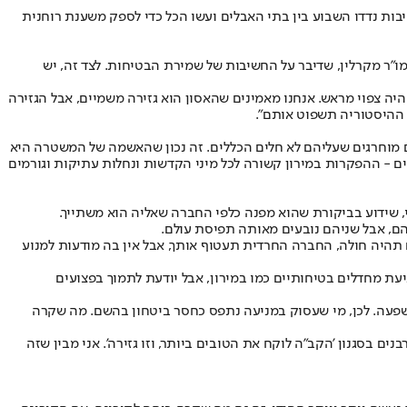
יבות נדדו השבוע בין בתי האבלים ועשו הכל כדי לספק משענת רוחנית
"ר מקרלין, שדיבר על החשיבות של שמירת הבטיחות. לצד זה, יש
. זה המגזר שלהם, אנשים שהם מייצגים. החיים של 45 חרדים קופחו באסון איום, שהיה צפוי מראש. אנחנו מאמינים שהאסון הוא גזירה משמיים, אבל הגזירה
 ההיסטוריה תשפוט אותם".
סים מוחרגים שעליהם לא חלים הכללים. זה נכון שהאשמה של המשטרה היא
 - ההפקרות במירון קשורה לכל מיני הקדשות ונחלות עתיקות וגורמים
מיהם, אבל שניהם נובעים מאותה תפיסת עולם.
ם תהיה חולה, החברה החרדית תעטוף אותך, אבל אין בה מודעות למנוע
יעת מחדלים בטיחותיים כמו במירון, אבל יודעת לתמוך בפצועים
שפעה. לכן, מי שעסוק במניעה נתפס כחסר ביטחון בהשם. מה שקרה
ם בסגנון 'הקב"ה לוקח את הטובים ביותר, וזו גזירה'. אני מבין שזה