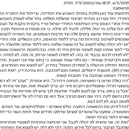
6/5/2021, 18:37
,עודכן
7/5/2021, 07:59
0
השמעה
הדמעות עוד כאן,
מלוות במהלך השבוע את המדינה, ובייחוד את החברה החר
החרדי, יחד עם רוב מנהיגי הציבור שנעלמו ונאלמו, בחר שלא לעסוק השבו
לא יכול עלינו. מי יכול, חלילה, להגיד לנו מילה. כי אין סטנדרט מינימלי 
פריי אינו היחיד שיוצא בימים אלה נגד תרבות העסקנים, נגד הנטייה להצ
שמנסים לשרטט בזהירות מה צריך ללמוד מהאסון, היכן הכשלים, ומה התיק
"אני לא יכולה שלא לחשוב על זה ששנה שלמה ניסו ללמד אותנו מלמעלה רי
כדי לחנך אותנו קצת לשמור מרחק פיזי זה מזה. ובהזדמנות הראשונה שאפש
"לא למדנו לנהוג בכבוד זה בזה. לא למדנו לשמור מרחק זה מזה. לא למדנו. וא
נפש ולביקורת עצמית - גם כלפי עצמי ועצמנו, כי בתוך עמי אני יושבת. וכ
כוחות החילוץ וההצלה ב"מסדרון המוות" במירון. "יש למצוא את האחראים בפ
שורץ (39), תושבת ירושלים, נשואה ואם לארבעה, היא עורכת דין, יז
החרדי. הפוסט שכתבה גרר תגובות קשות.
"היו כאלה שראו בי מאשימה, מטיפה ויהירה", היא אומרת. "זעקו 'זה לא ה
בנפגעי חרדה שמעגליהם רחבים מיני ים, צריך לעשות זאת, וגם אני עזרתי בכ
"אבל בו בזמן, צריך גם לקום ולעורר מודעות לכך שיש לנו אחריות על הבטיחו
נתן והשם לקח, ויהי שם השם מבורך, אבל הוא גם הורה לנו על 'ונשמרתם מא
לאסון הבא, לא לנס הבא.
"נוח לזרוק את ההאשמה החוצה. כולם אשמים - הפוליטיקאים, שר הפנים, ה
המשטרה. שמענו על שוטרים 'נאצים' שדחקו חרדים אחד תחת השני כדי לחנו
שאיש הישר בעיניו יעשה.
"ואת זה, אני אישית לא יכולה לקבל. אני מרגישה אחראית למעשיי ואחראית
שמקבל הציבור ביחס לכל אירוע המוני, דתי ולא דתי. יש למצוא את האחראי