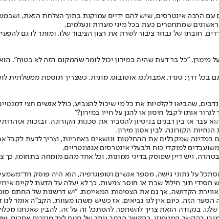
גופים עם הרבה אינטרסים, שיש להם ידיים עמוקות בתוך הצלחת הזאת, ושב
 הראשונים שמתחפרים כעת בכל מיני מערות ונעלמים.
ם. חובתו של נבחר ציבור לשרת את רצון הציבור שלו, ומותר לו גם להפעי
 ברפואה", חולק על מימרן. "כל בר דעת שהיה במירון יכול לומר שהמקום הזה לא בט
 בכל דרך: טנדר, אמבולנס, אוטובוס, מונית. כשצריך תוספת ממשלתית לתקצ
דבים, שהביאו לקלפיות את כל מי שיכול להצביע, כולל אנשים חצי דמנטיים
רור אותו לקבל חיסון או להגן על חייו במירון?"
 עבר אז בין רבנים בניסיון להסביר את סכנות הקורונה, ובזכות אזהרותיו
הנחיות הקורונה, לבין אסון מירון.
ם במדינה שמקבלים את ההחלטות ונושאים באחריות, וצריך לדעת לקבל את
משועבדים למוקדי כוח ולבעלי אינטרסים אגוצנטריים.
רה, ויש דיין שפוסק בדיני ממונות, וכל אחד מהם מומחה בתחומו, כך צריך
סתכל על נתוני גישה, מספר אנשים וטופוגרפיה, הוא היה פוסק חד־משמעית
ש חסידי תוך חילול שבת או חוסר צניעות, כך לא יעלה על הדעת לקיים איר
ת אווירת הקדושה, אך גם את הצפיפות המאיימת. "יש דרשנות של החתם סופר
ער הזה. כיום אין לנו נביאים, אז כשיש משהו מעוות, הקב"ה אומר לנו ד
לנו, בנקודה הזאת צריך להשתפר. להסתכל זה על זה, להבין שאנחנו מכלול,
כמובן בהקשר המטפיזי, בהקשר הרחב יותר של חיים לצד מגזרים אחרים, של