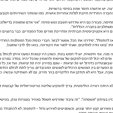
. יש איזשהו חוסר אמון בסיסי ברשויות.
חברה החרדית חייבת לגלות אחריות אישית, כמו שנותני השירותים וקובעי 
ראת מתמטיקה מחיפה, סבורה גם היא שדרוש חשבון נפש פנימי. "אני אדם שמאמין
 משתלבים בחברה הכללית".
ום היא אקטיביסטית חברתית ומדריכת מורים מכל המגזרים. כבר ברגעים ה
או להתפלל', 'סידרנו את הכל, אפשר לבוא'. חברי כנסת מכל המפלגות החרדי
'בואו נודה לאלוקים, שעזר למגר את הקורונה, בואו נלך לרבי שמעון'.
 פנה. אני חיפאית, יש לי חמש בנות. כשהן היו קטנות נסענו איתן לכותל
אדם לא יכול להיכנס למקום של צפיפות ולהאמין שהכל יהיה בסדר, בפרט כש
"הקריאה שלי לציבור שלנו היא קודם כל להסדיר א
 הפערים בין האנשים הרגילים לאנשים המכובדים. צריך לתת לכולם הזדמנו
חשובה, אבל היא לא תתקן את הליקויים בהר מירון, גם לא השתיקה עכשיו. כ
לא היתה ראייה הוליסטית. צריך להפקיע שליטה טריטוריאלית של קבוצות ק
זין בעיתון "משפחה". "זה ציבור שמרגיש חשמל באוויר בעצרות ענק, בטישים
מאירוע קטן יותר וצנוע, וכשמגיעים לאירוע גדול - להתפזר, לא להתגודד כו