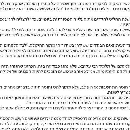
שר המקום לביקור ההמונים, תוך שמירה על ביטחון הציבור, שרק רוצה להיו
ם סכנה. מילים כמו 'גזירה משמיים' ו'כל מה שעושה השם - הכל לטובה' אינ
שנה החליט להקדים את העלייה המסורתית ביומיים, כדי להצליח להגיע אל 
גיון.
"כל כך שמחתי, כי 
עצמי שלא עוד, אני לא חוזרת לשם ביום הזה, ולא אאפשר לילדיי שיבואו לעול
ן באותו לילה. הוא אחד העיתונאים הבודדים ששידרו בשידור חי מתוך ההילולה. "לצד 
וראשי קהילות בחברה החרדית, ושואל אותם: מה אתם תרמתם למחלוקות ולשס
ת והפילוג, גם בתוך החברה החרדית. עם שלם נכנס לטייס אוטומטי, שמו
ותם של תלמיד רבי עקיבא, שלא נהגו כבוד זה בזה. הכרזנו שהנוהג הזה הו
 מנת חלקנו היומיומית. אני לא אוהב שאנשים הופכים להיות הסגנים של אלו
 חוסר התחשבות או רוע לב, אלא מתוך להט וחוסר חינוך. בדברים אחרים החי
צריך לשנות.
ית ספר ותלמוד תורה חרדיים צריכים להיות שיעור בטיחות וחינוך לאורח ח
זוע מהאירוע הזה כדי לשנות חוליים רבים בחברה החרדית".
ם. "המיינסטרים החרדי צריך להתאחד ולקום נגד הקיצונים, שבגללם אסור 
ומם, שותקים. אנחנו צריכים להפסיק לפחד מכמה ילדים שעושים רעש, ולהפס
 הרשב"י את כל הקרוונים, העמותות, הכנסות האורחים, גבאי הצדקה וההקדשות. ע
, כשהיתה קורונה, המדינה החליטה שלא תהיה הילולה, ולא היתה. לא משנה