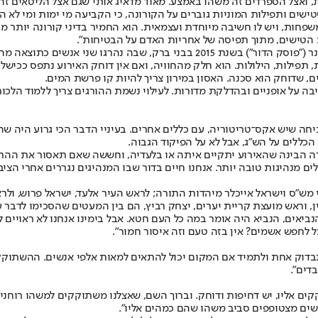
ת, ואצל הספרדים זה משהו באמצע. מאוד מדאיג אותי שגם אצל הליטאים זה
ישים ותפילות המוניות גוברים על הקורונה, כי הקביעה מי ימות ומי לא הי
צא מן הכלל הוא האדמו"ר מקרלין, שמנהיג קהילה חסידית בת כ־1,000 משפחות, ויש לו חשיבה מיוחדת ועצמאית.
הטישים, מתוך תפיסה של אחריות האדם על הבטיחות".
טענתו, האירוע הקשה עבר ללא הפקת לקחים ראויה.
תפילות, הילולות. הוא חלק מהחוויה, ואם אין דוחק האירוע נתפס ככישלון
ים, שדוחק הוא סכנה. האסון במירון צריך להיות קו פרשת המים.
בה על אופניים ובהדלקת מדורות. לעילוי נשמת ההורגים צריך ללמוד הלכו
יחה שיש אקס־טריטוריה, עם כללים אחרים. בעיניי הדבר הכי גרוע היה שה
כללים על הש"ג, אבל לא על הפיקוד הגבוה.
ה הבינה שהאירוע יתקיים איתה או בלעדיה, וחששה שאם תאסור את ההת
 מנהיגות טובה יותר. אנחנו חיים בדור שבו המנהיגים נגררים אחרי הציבור
י מש"ס וישראל אייכלר מיהדות התורה; לראש העיר אלעד, ישראל פרוש, ולרא
, וראש מועצת קריית יערים, יצחק רביץ, הם בין המעטים שהסכימו לדבר ע
 הנביאים, הנביא היה אומר במה כל העם חטא. אבל בימינו אנחנו לא ראויים 
ל לחפש אשמים? אין בזה טעם וזה איסור חמור".
בדוק אחת ולתמיד אם המקום יכול להתאים למאות אלפי אנשים. ההשתוקקות
דים".
 אליו, יש דחיפות ודוחק. וברוך השם, שאצלנו משתוקקים למשהו רוחני ו
נשים מצטופפים סביב משהו שהם כמהים אליו".