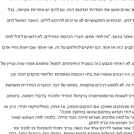
משך שנים מנעו את הסדרת המקום הזה. גם להם יש אחריות עקיפה, בכל
ל לחץ. הגורמים המקצועיים לא צריכים להיכנע ללחץ. השנה הופעל לחץ
וח", הוא אומר בכאב. "אז למה אתם, חברי הכנסת החרדים, לא דואגים לזה? למה
יב כזה או אחר, הם יודעים להילחם על זה. אני אומר שבריאות וחיי אדם
. לא ראיתי מבצע כזה בשביל החיסונים, למשל. פתאום אמרו שזה עניין של
, היו רבנים שסגרו את בתי הכנסת ומוסדות הלימוד מוקדם יותר, וכך
 זה. לא לחפש דרכים עוקפות. בסופו של דבר, החברה החרדית משוועת
 לעשות טרנספורמציה ברציונל החרדי ולהכיר ב'רבני' רפואה, ביטחון,
 שהמקום מסוכן. אם המקום מסוכן, אז אתה, כפוליטיקאי חרדי, כרב או
וע דתי וקדוש במקום שהוא בחזקת סכנה".
 על למה אלוקים מעניש 'מידה כנגד מידה'. כלומר, למה העונש קשור
רך העונש מה צריך לתקן.
 שאי אפשר לדרוס אחד את השני. צריך תמיד להסתכל מי לפניך ומי
 חיים לצד קהילות אחרות ודעות שונות. המסר הזה כביכול כתוב בדם,