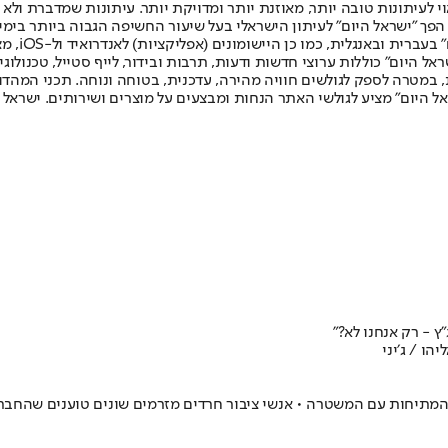
לעיתונות טובה יותר, מאוזנת יותר ומדויקת יותר. עיתונות שמדברת ולא צ
שלום. המהדורה המודפסת הראשונה פורסמה ב-30 ביולי 2007, וב-2010 הפך "ישראל היום" לעיתון הישראלי בעל שי
לחמנוביץ,
ל היום" כוללות ערוצי חדשות ודעות, תרבות ובידור, לייף סטייל, טכנולוגיה
ברית, במטרה לספק לגולשים חוויה מהירה, עדכנית, בטוחה ונוחה. תכני המה
ל היום" מציע לגולשי האתר הנחות ומבצעים על מוצרים ושירותים. ישראל 
 - רק אנחנו לא?"
הו / ג׳יני
 המתיחות עם המשטרה • אנשי ציבור חרדים מזרמים שונים טוענים שהחברה