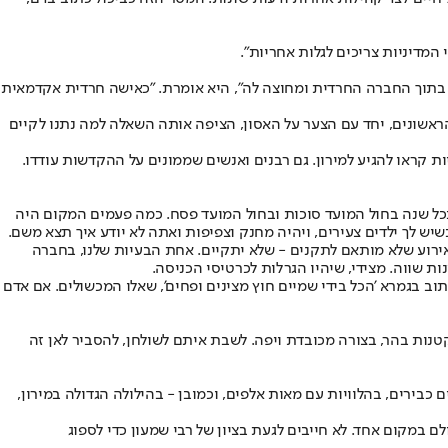
המדיניות צריכים לגלות אחריות".
 בדיאלוג בתוך החברה החרדית ומחוצה לה", היא אומרת. "כאישה חרדית אקדמאית
ראשונים, יחד עם הצער על האסון, הציפה אותה השאלה למה נתנו לקיים
ות קראו להגיע למירון. גם רבנים ואנשים שממונים על ההקדשות עודדו.
 בכל שנה בחול המועד סוכות ובחול המועד פסח. כמה פעמים המקום היה
יש לך ילדים צעירים, ויהיה מחנק וצפיפות ואתה לא יודע איך תצא משם.
ת כל החגיגות האלה. כמו שבאצטדיון כדורגל יש 30 יציאות - שגם במירון יהיו 30 יציאות. ועד אז, כל אירוע שלא מותאם לתקנים - שלא יתקיים. אחת הבעיות שלנו, בחברה
ת שווה. מצידי, שיהיו הגרלות לכרטיסי הכניסה.
תוב בגמרא 'הכל בידי שמיים חוץ מצינים ופחים', שאלו המכשולים. אם אדם
טנות בהר, בצורה מכובדת ויפה. לשבת איתם לשולחן, להסביר לאן זה
 כבירים, בהלוויות עם מאות אלפים, וכמובן - בהילולה הגדולה במירון,
לם במקום אחד. לא חייבים לגעת בציון של רבי שמעון כדי לספוג