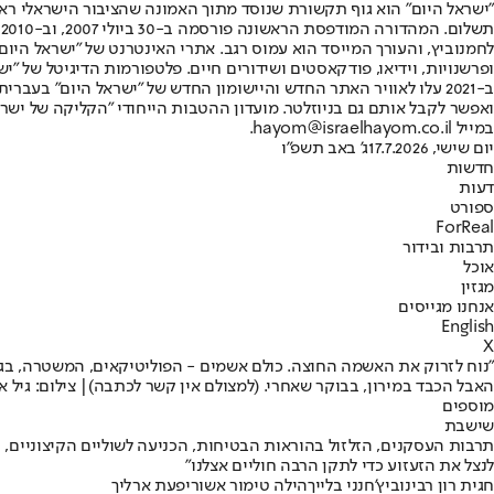
"ישראל היום" הוא גוף תקשורת שנוסד מתוך האמונה שהציבור הישראלי ראוי 
ת
ופרשנויות, וידיאו, פודקאסטים ושידורים חיים. פלטפורמות הדיגיטל של "ישרא
ב-2021 עלו לאוויר האתר החדש והיישומון החדש של "ישראל היום" בע
ואפשר לקבל אותם גם בניוזלטר. מועדון ההטבות הייחודי "הקליקה של ישרא
במייל hayom@israelhayom.co.il.
יום שישי, 17.7.2026
ג' באב תשפ"ו
חדשות
דעות
ספורט
ForReal
תרבות ובידור
אוכל
מגזין
אנחנו מגייסים
English
X
"נוח לזרוק את האשמה החוצה. כולם אשמים - הפוליטיקאים, המשטרה, בג"ץ
האבל הכבד במירון, בבוקר שאחרי. (למצולם אין קשר לכתבה)| צילום: גיל אלי
מוספים
שישבת
תרבות העסקנים, הזלזול בהוראות הבטיחות, הכניעה לשוליים הקיצוניים,
לנצל את הזעזוע כדי לתקן הרבה חוליים אצלנו"
חגית רון רבינוביץ'
חנני בלייך
הילה טימור אשור
יפעת ארליך