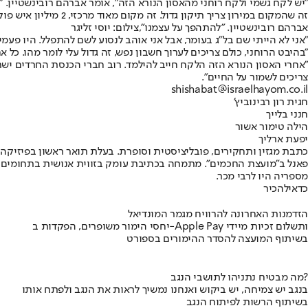
"יש לקח גשמי ולקח רוחני מהאסון הנורא הזה", אומר אברהם רובינשטיין. "
זה שהמקום במירון צריך תיקון גדול. זה מקום מאוד מרכזי, 2 מיליון איש פוקדים אותו בשנה. גם בימות החול בקיץ עמוס שם, בתקופות 'בין הזמנים', בחופשות מהישיבות.
אברהם רובינשטיין. "להתהפך על עצמנו",צילום: יוסי זליגר
"אני לא הייתי שם בל"ג בעומר, אבל אני אוהב לנסוע לשם להתפלל. היו פעמי
"בהיבט הרוחני, כולם צריכים לערוך חשבון נפש, זה גדול עלי לומר מהו. כל 
"אחרי האסון הנורא הזה הלקח חייב להילמד. רוב חברי הכנסת החרדים ישתפ
צריכים לשמור על החיים".
shishabat@israelhayom.co.il
חגית רון רבינוביץ'
חנני בלייך
הילה טימור אשור
יפעת ארליך
פאנל ב"מועצת החכמים". מתמחה בכתיבת עומק בזווית אנושית בתחומים מגו
מספריה היו לרבי מכר.
כדאי
להכיר
הזדמנות האחרונה להרוויח מגמר המונדיאל
יחסי הימור משופרים, הפקדות ב-Apple Pay ותשלום זכיות מיידי
בשיתוף המועצה להסדר ההימורים בספורט
מה מבטיח נתניהו לתושבי הנגב?
בנגב יש צמיחה, יש ביקוש ואנחנו נמשיך לראות את הנגב ולפתח אותו
בשיתוף הרשות לפיתוח הנגב