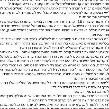
אחרי שעברנו שנה קטסטרופלית של שנאות וקיטוב על רקע הקורונה".
אבל פעמים רבות החברה החרדית מרגישה שדורכים עליה ומפלים אותה לרעה
"יש בטענה הזאת לא מעט צדק היסטורי, אבל היא לא מובילה לשום מקום. ה
להסדיר את החגיגות
ד"ר תקוה עובדיה (52), מרצה חרדית וחוקרת בחינוך ובהו
שפועלת בחברה הישראלית, אני רואה את האדוות של השינוי כאשר חרדים
עובדיה ניהלה בעבר את מוסדות החינוך של הרב גרוסמן במגדל העמק, והי
את האירוע.
"זה לא שמישהו גנב את הרשות להיכנס להילולה, להפך. היה המון עידוד, 'בו
בכל שנה קוראים לאנשים, אבל השנה זה היה בעוצמה גדולה יותר, בהתרגשות: 
ד"ר תקוה עובדיה. "המכשולים לא הוסרו",צילום: אורן בן חקון
"חשבון הנפש צריך להיות קודם כל אישי. הגעת למקום עמוס - תעשה אחורה
מפוצץ באנשים, והחלטנו לחזור את הדרך הארוכה הביתה בלי להגיע לכותל. 
החרדית, היא שאם יש אירוע מצומצם רק האח"מים נכנסים, ואז מאוד בולטים
"כל הזמן ה'סמוך' הזה. 'יהיה בסדר'. די! לא יהיה בסדר. הקריאה להתאחד 
לא מסיר מכשול, יש בעיה גדולה. מהדהד לי בראש שהמכשולים לא הוסרו".
ונבחרי הציבור החרדים?
"ליצמן ודרעי רחוקים מהעם. הם נרדמו. כל אחד חשב על החלקה שלו בהר, 
הולך. גם איתם צריך לנהל דיאלוג מכובד".
להתרגש גם מאירוע קטן
"הציבור החרדי אוהב את ההמוניות", אומר העיתונאי אריה ארליך, עורך המג
שבה כל אחד רוצה להגיע הכי קרוב למוקד ההתרחשות.
"נצטרך ללמוד להשקיע יותר באינדיבידואל, לשים לב יותר לפרט, להתרגש גם 