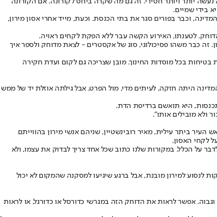
 נעשה יותר ויותר חסידי. זה גם מה שקרה ביחס לקורונה. אם הקורונה
א בידי שמיים.
 הוא החמיר בדיני קורונה יותר מהמדינה, וכבר בפורים סגר את בתי הכנסת. וכעת, מייד אחרי אסון מירון,
. זה כבר משהו פסיכולוגי, סוג של אקסטרים - לצאת מדוחק ולספר איך
ת בטיחות בכל מוסדות החינוך. מובן שצריכה גם לקום ועדת חקירה
מדינה היתה חזקה, לעיתים מדי, מול הפרט, אבל גילתה אוזלת יד של ממש
כנסות, היא תואשם ברדיפת הדת.
 ולא מובילים אותו".
ש העיר ביתר עילית, מאיר רובינשטיין, שניהם אנשי מירון בהווייתם
ל לקחי האסון.
לדבר על הכלל. במקורות שלנו כתוב שכל אחד צריך לבדוק את עצמו, ולא
 לנסוע למירון מובנת, אבל ברגע שיגיעו למסקנה שהמקום לא יכול
גבוה. אפשר לראות את הדוחק הזה במגרשי כדורסל או כדורגל, או לראות