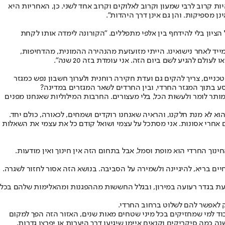
ת קרוב לרבי שמעון וקרוב לאלוקים וקרוב אחד לשני. כן, האחריות היא
ן מספיקות. והן גם אינן דרך היהדות".
הציון בלי להידחף בין אלפי מתפללים. "הקורונה לימדה אותו לקחת
שנים ארוכות שאני מתנגדת בכל תוקף לעלייה להר בזמן שיא. הפעם האחרונה שבה עליתי אני להר בל"ג בעומר היתה לפני 20 שנה, מייד לאחר נישואינו. הייתי מזועזעת מהנהירה ההמונית, מהדחיפות,
ם להגיע לשם ביום הזה. אני עומדת בזה 20 שנה".
הלקחים הטכניים, צריך להקים גם ועדת חקירה רוחנית ולערוך חשבון נפש כמגזר
ע בתוך המגזר החרדי, ובין החרדים לשאר המגזרים במדינה?
תר לומר ולעשות הכל, בלי מעצורים. החרבות המילוליות שאנחנו מפנים
א לא מנת חלקנו, והראיה שאנחנו רוקדים ושמחים, לכאורה, כולם יחד.
קים אחרי אסונות. אני מסתכל על עצמי ושואל קודם כל את עצמי את השאלות
נוך החרדי הוא מופת וסמל, אבל בתחום הזה אין חינוך ואין מודעות.
יים בריא, להיגיינה ולשמירה על הסביבה. בנושא הזה אסור לחזור לשגרה.
לגעת בגדר רעועה במירון, ובגלל החששות מההפגנות ומהאלימות שלהם בכל
יק לאפשר להם לשלוט ברחוב החרדי.
ם כל הכבוד למי שמחזיקים בכל מיני שטחים מאות שנים, האזור הזה הפך למקום
 כמה סיקריקים וקנאים איימו שיגיעו דרך היערות או יפרצו גדרות,