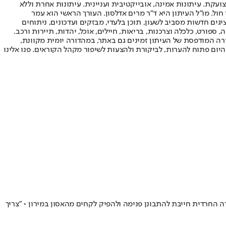
ועקת. עיתונות אמינה, אובייקטיבית ועניינית. עיתונות אחרת וללא
עור החשיפה הגבוה ביותר בימי חול. מו"ל העיתון היא ד"ר מרים אדלסון. העורך הראשי הוא עמר
 והעורך המייסד הוא עמוס רגב. אתרי האינטרנט של "ישראל היום" בעברית ובאנגלית, כמו כן היישומונים (אפליקציות) לאנדרואיד ול-iOS, מציגים חדשות מסביב לשעון, תוכן בלעדי, מבזקים ועדכונים, ניתוחים
, ספורט, כלכלה וצרכנות, בריאות, חיילים, אוכל, יהדות, תיירות ורכב.
דורה המודפסת של העיתון זמינים גם באתר, במהדורה יומית מקוונת,
היום פתוח להערות, לביקורת ולהצעות לשיפור מקהל הקוראים. פנו אלינו
 החרדית חייבת להתבונן פנימה ולהפיק לקחים מהאסון במירון • "צריך