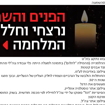
0
השמעה
בוא נתקע בזנ"ט
ההלמנייה (מהמילה "להלום") בתמונה למעלה היתה כלי עבודה צה"לי מהולל 
נגד אבנים קטנות
צילום: באדיבות לע"מ,
החותלות הולבשו על הגרביים ונצמדו לחלק העליון של הנעליים, ובכך מנעו כנ
שנות ה־50.
מעשנים את הדגל
צילום: אתר נוסטלגיה אונליין,
הסיגריות "דגל" סופקו על ידי צה"ל לחייליו לפי מכסה חודשית. בשוק החופ
פנקס הקטן
צילום: אתר צה"ל,