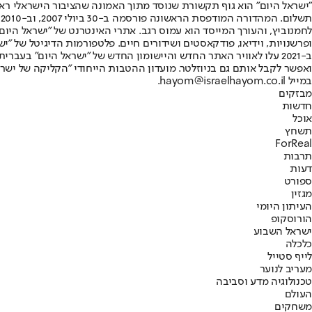
"ישראל היום" הוא גוף תקשורת שנוסד מתוך האמונה שהציבור הישראלי ראוי 
ת
ופרשנויות, וידיאו, פודקאסטים ושידורים חיים. פלטפורמות הדיגיטל של "ישרא
ב-2021 עלו לאוויר האתר החדש והיישומון החדש של "ישראל היום" בע
ואפשר לקבל אותם גם בניוזלטר. מועדון ההטבות הייחודי "הקליקה של ישרא
במייל hayom@israelhayom.co.il.
מבזקים
חדשות
אוכל
תשחץ
ForReal
תרבות
דעות
ספורט
מגזין
העיתון היומי
הורוסקופ
ישראל השבוע
כלכלה
לייף סטייל
מעריב לנוער
טכנולוגיה מדע וסביבה
העולם
משחקים