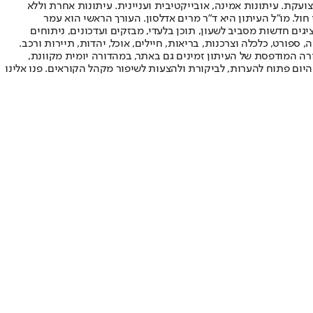
ועקת. עיתונות אמינה, אובייקטיבית ועניינית. עיתונות אחרת וללא
עור החשיפה הגבוה ביותר בימי חול. מו"ל העיתון היא ד"ר מרים אדלסון. העורך הראשי הוא עמר
 והעורך המייסד הוא עמוס רגב. אתרי האינטרנט של "ישראל היום" בעברית ובאנגלית, כמו כן היישומונים (אפליקציות) לאנדרואיד ול-iOS, מציגים חדשות מסביב לשעון, תוכן בלעדי, מבזקים ועדכונים, ניתוחים
, ספורט, כלכלה וצרכנות, בריאות, חיילים, אוכל, יהדות, תיירות ורכב.
דורה המודפסת של העיתון זמינים גם באתר, במהדורה יומית מקוונת,
היום פתוח להערות, לביקורת ולהצעות לשיפור מקהל הקוראים. פנו אלינו