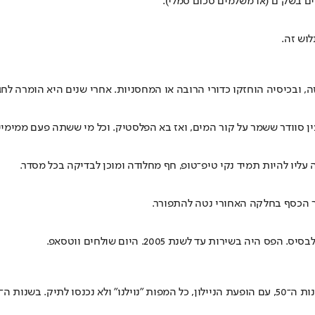
ים בשק"ם (או משלמים סכום סמלי).
 ובכיסיה הוחזקו כדורי הרובה או המחסניות. אחרי שנים היא הומרה לחגו
ין סוודר ששמר על קור המים, ואז בא הפלסטיק. וכל מי ששתה פעם ממימיי
ליו להיות תמיד נקי טיפ־טופ, חף מחלודה ומוכן לבדיקה בכל מסדר.
יר הכסף בחלקה האחורי נטה להתפורר.
ירות עד לשנת 2005. היום שולחים ווטסאפ.