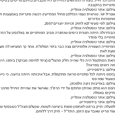
ניתן לכל חייל. בעזרת התלושים החיילים היו מקבלים בחינם פריטים בסיסי
סיגריות בהקצבה
צילום: אתר נוסטלגיה אונליין,
אפריל 49'. טוראית נעמי הנדלמן מחיל המודיעין רכשה סיגריות באמצעות תלוש זה.
מחסניות וכדורים
צילום: לפי סעיף 27א לחוק זכויות יוצרים 2007,
צילום: אתר נוסטלגיה אונליין,
הבנדרולה היתה חגורת כיסים שנחגרה סביב המותניים או באלכסון על החזה,
מימייה בלי סוודר
צילום: אתר נוסטלגיה אונליין,
המימייה העשויה אלומיניום צצה כבר בימי הפלמ"ח. אחר כך המציאו לה מע
מעת לאת
צילום: אתר נוסטלגיה אונליין,
האת המתקפל היה כלי שהיה חלק מהצל"ם (ציוד לחימה מבוקר) בזמנו. היה ע
מה רואים במראה?
צילום: בידספיריט,
בזמנו ניתנה לכל מתגייס מראה מתקפלת, אבל איכותה היתה גרועה, כי ני
כשעוד שמו פס
צילום: באדיבות ניצה וולפנזון,
הפס הוא פתק שניתן ונחתם על ידי הרס"ר, שאישר את שהיית החייל מחוץ לבסיס. הפס היה בש
תיקים באפלה
צילום: אתר נוסטלגיה אונליין,
צילום: אתר בידספיריט,
עוד פריט שאבד עם הזמן, התד"ל - תיק דרך ללוחם.