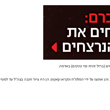
 (ברזל זווית נגד טנקים) באדמה.
 אומצו על ידי הפלמ"ח ונקראו פָּאטֶס. הן היו ציוד חובה בצה"ל עד לסוף