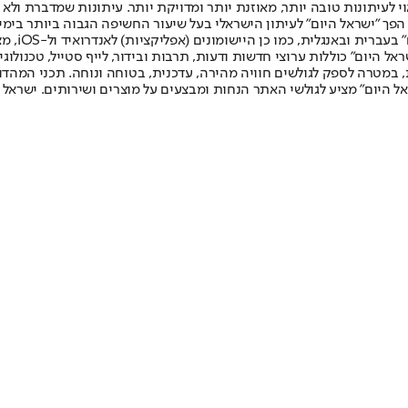
לעיתונות טובה יותר, מאוזנת יותר ומדויקת יותר. עיתונות שמדברת ולא צ
שלום. המהדורה המודפסת הראשונה פורסמה ב-30 ביולי 2007, וב-2010 הפך "ישראל היום" לעיתון הישראלי בעל שי
לחמנוביץ,
ל היום" כוללות ערוצי חדשות ודעות, תרבות ובידור, לייף סטייל, טכנולוגיה
ברית, במטרה לספק לגולשים חוויה מהירה, עדכנית, בטוחה ונוחה. תכני המה
ל היום" מציע לגולשי האתר הנחות ומבצעים על מוצרים ושירותים. ישראל 