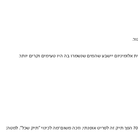
ר.
ת אלומיניום יישבע שהמים שנשמרו בה היו טעימים וקרים יותר.
למעלה: תיק ברזנט לאחסון מפות ביציאה לשטח, שנעלם מצה"ל כשבסוף שנות ה־50, עם הופעת הניילון, כל המפות "נוילנו" ולא נכנסו לתיק. בשנות ה־70 הפך תיק זה לפריט אופנתי, וזכה משום־מה לכינוי "תיק שכל". למטה: