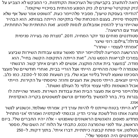
רואה להתערב בקביעתן של הערכאות הקודמות, כי המבקש לא הצביע על
'נזק קונקרטי' שייגרם לו, נזק הפוגע מהותית בסיכויי שיקומו".
"הודיתי בעסקת טיעון", מסביר פלהיימר כעת. "השופט אמר שעל אף שלא
תקפתי פיזית, בעצם הנוכחות שלי בתקיפה הייתה בצוותא. הוא הבהיר
שהייתי צריך להזמין אמבולנס, לנסות למנוע. זאת התחתית של התחתית,
ועוד עם הרשעה".
סטודנטים מוחים נגד יוקר המחיה, 2011. "נוצרת פה בעירה פנימית
גדולה",צילום: רוני שיצר
"אמרתי לעצמי - שחרר"
ההרשעה הפריעה לפלהיימר יותר מאשר עונש עבודות השירות שביצע
במרכז לבריאות הנפש גהה. "זאת הייתה התקופה הקשה בחיי", הוא
מודה. "במעצר בית אתה מוקצה, אנשים לא רוצים איתך קשר. הרגשתי
שנגמרה לי שנה מהחיים. הייתי אצל הוריי בבית, ואחרי חודשיים של מעצר
הסכימו שאצא לטיול בליווי אבא שלי, בין השעות 10:00 ל-12:00, כמו כלב.
היינו יוצאים, הייתי מנשק את העצים וחוזר. טיפסתי על הקירות. הייתי
אכול האשמות כלפי עצמי וכלפי כל העולם ואשתו".
פלהיימר סיים את מעצר הבית ואת עבודות השירות. מאחר שהייתה לו
בגרות ביד, בחר להמשיך בלימודים ונרשם למשפטים בקריה האקדמית
אונו.
"לא הייתי בטוח שייתנו לי להיות עורך דין. אמרתי שאלמד, וכשנגיע לגשר
נחצה אותו מול לשכת עורכי הדין. נכנסתי לאקדמיה ואמרתי 'אני מתחיל
מחדש, מאפס, והאנשים הראשונים שאפגוש - אלה יהיו החברים שלי'. ביום
הראשון, עוד לפני שהמרצה נכנס, כתבתי על הלוח 'זה השם שלי, מספר
הטלפון, אני פותח קבוצה כיתתית, דברו איתי'. בתוך דקות, ל-250
סטודנטים היה המספר שלי".