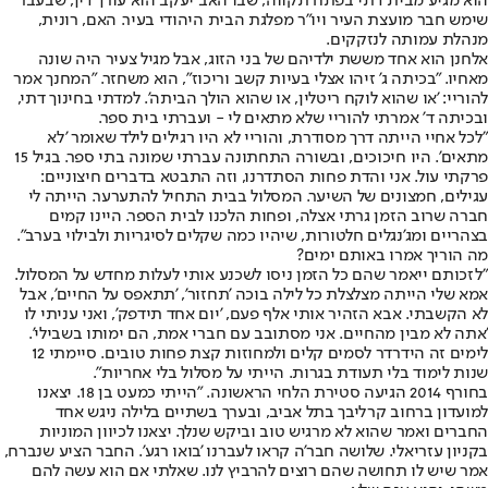
הוא מגיע מבית דתי בפתח תקווה, שבו האב יעקב הוא עורך דין, שבעבר
שימש חבר מועצת העיר ויו"ר מפלגת הבית היהודי בעיר. האם, רונית,
מנהלת עמותה לנזקקים.
אלחנן הוא אחד מששת ילדיהם של בני הזוג, אבל מגיל צעיר היה שונה
מאחיו. "בכיתה ג' זיהו אצלי בעיות קשב וריכוז", הוא משחזר. "המחנך אמר
להוריי: 'או שהוא לוקח ריטלין, או שהוא הולך הביתה'. למדתי בחינוך דתי,
ובכיתה ד' אמרתי להוריי שלא מתאים לי - ועברתי בית ספר.
"לכל אחיי הייתה דרך מסודרת, והוריי לא היו רגילים לילד שאומר 'לא
מתאים'. היו חיכוכים, ובשורה התחתונה עברתי שמונה בתי ספר. בגיל 15
פרקתי עול. אני והדת פחות הסתדרנו, וזה התבטא בדברים חיצוניים:
עגילים, חמצונים של השיער. המסלול בבית התחיל להתערער. הייתה לי
חברה שרוב הזמן גרתי אצלה, ופחות הלכנו לבית הספר. היינו קמים
בצהריים ומג'נגלים חלטורות, שיהיו כמה שקלים לסיגריות ולבילוי בערב".
מה הוריך אמרו באותם ימים?
"לזכותם ייאמר שהם כל הזמן ניסו לשכנע אותי לעלות מחדש על המסלול.
אמא שלי הייתה מצלצלת כל לילה בוכה 'תחזור', 'תתאפס על החיים', אבל
לא הקשבתי. אבא הזהיר אותי אלף פעם, 'יום אחד תידפק', ואני עניתי לו
'אתה לא מבין מהחיים. אני מסתובב עם חברי אמת, הם ימותו בשבילי'.
לימים זה הידרדר לסמים קלים ולמחוזות קצת פחות טובים. סיימתי 12
שנות לימוד בלי תעודת בגרות. הייתי על מסלול בלי אחריות".
בחורף 2014 הגיעה סטירת הלחי הראשונה. "הייתי כמעט בן 18. יצאנו
למועדון ברחוב קרליבך בתל אביב, ובערך בשתיים בלילה ניגש אחד
החברים ואמר שהוא לא מרגיש טוב וביקש שנלך. יצאנו לכיוון המוניות
בקניון עזריאלי. שלושה חבר'ה קראו לעברנו 'בואו רגע'. החבר הציע שנברח,
אמר שיש לו תחושה שהם רוצים להרביץ לנו. שאלתי אם הוא עשה להם