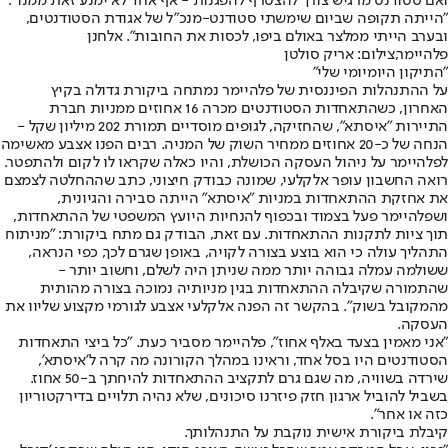
ואם סטודנט מרגיש צורך להצטרף להפגנות - אף אחד לא ימנע זאת ממנו".
"הייתה תקופה שביום שימשתי סטודנט-מנכ"ל של אגודת הסטודנטים,
ובערב הייתי ממלצר באולם ביפו, לכסות את החובות". אלחנן
פלהיימר,צילום: אריק סולטן
"התיקון היומיומי שלי"
על ההתנהלות הפיננסית של פלהיימר נמתחה ביקורת גדולה בקיץ
האחרון, כשהתאחדות הסטודנטים מכרה 16 אחוזים ממניות חברת
התיירות "איסתא", שהחזיקה, לגופים מוסדיים תמורת 202 מיליון שקל -
הנחה של כ-20 אחוזים ממחיר השוק של המניה. רבים הפנו אצבע מאשימה
לפלהיימר על ניהול העסקה הכושלת, והיו כאלה שקראו לו לקום ולהתפטר.
רואה החשבון עופר אלקלעי, שמונה כבודק חיצוני, כתב שההחלטה לצמצם
את אחזקת ההתאחדות במניות "איסתא" הייתה סבירה והגיונית,
ושפלהיימר פעל בצמוד ובכפוף להנחיות היועץ המשפטי של ההתאחדות,
תוך ציות לתקנות ההתאחדות. עם זאת, הבודק גם מתח ביקורת: "מניתוח
התהליך עולה כי הוא בוצע בצורה לקויה, באופן שגרם לכך, כפי הנראה,
ששולמה עמלה גבוהה יותר ממה שניתן היה לשלם, וחשוב יותר -
שהתמורה שקיבלה ההתאחדות בגין מניותיה נמוכה בצורה מהותית
מהמקובל בשוק". בהקשר זה הפנה אלקלעי אצבע לגורמי מקצוע שליוו את
העסקה.
"אני מאמין בצעד באלף אחוז", פלהיימר מסביר כעת. "כל ביצי התאחדות
הסטודנטים היו בסל אחד, וראינו במהלך הקורונה מה קרה ל'איסתא',
שירדה בשוויה, מה שגם גרם לתקציב ההתאחדות להיחתך ב-50 אחוז.
בשביל להוביל ארגון חזק פיזרנו סיכונים, שלא נהיה תלויים בדירקטוריון
כזה או אחר".
קיבלת ביקורת אישית נוקבת על התנהלותך.