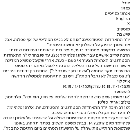
אוכל
מגזין
אנחנו מגייסים
English
X
מוספים
שישבת
יו"ר התאחדות הסטודנטים: "אנחנו לא בכיס הפוליטי של אף מפלגה, אבל
אם נצטרך לדפוק על השולחן לא נחשוב פעמיים"
הרשעה בתקיפה מחמירה כנער, מעצר בית טראומתי ועבודות שירות:
הרבה שדים אישיים עבר אלחנן פלהיימר (26), עד שנבחר ליו"ר התאחדות
הסטודנטים הארצית הצעיר אי פעם • כעת, אחרי שקיבל מנשיא המדינה
אישור התיישנות על עברו הפלילי, הוא פנוי לטפל באתגרי הקמפוס
הבוערים: יוקר המחיה ("עשינו סקר שובר לב"), המתח בין יהודים וערבים
("טקס נכבה? לא נקבל הסתה"), ויש גם התייחסות לממשלה החדשה
אייל לוי
11/1/2023, 19:15
,עודכן
11/1/2023, 19:15
0
השמעה
"אני מאמין שאם מישהו רוצה לקחת שליטה על חייו, הוא יכול". פלהיימר,
צילום: אריק סולטן
זמן רב חיכה יו"ר התאחדות הסטודנטים והסטודנטיות, אלחנן פלהיימר,
להודעה שהתקבלה אצלו בסוף החודש שעבר.
"הריני מקצר את תקופת ההתיישנות שחלה על הרשעתו של אלחנן יהודה
פלהיימר מיום 14.9.2017, בבית משפט השלום בפתח תקווה, באופן
שתקופת ההתיישנות שחלה על הרשעתו תסתיים ביום חתימת כתב זה".