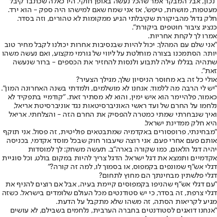
"נכון, אבל המבקר אמר שהכל נעשה באופן חוקי. היו כאלה שכתבו 'קיבל
מעטפות, מושחת, טיפש', אז אני שמח שאם למישהו היה ספק - הוא ירד.
חלק גדול מהביקורת שקיבלתי הגיע ממקומות לא טהורים, וזה בסדר.
כנציג ציבור חוטפים ביקורת".
אמרו לך לקחת אחריות.
"אני שלם עם המהלך. יכול להיות שבנסיבות אחרות יכולנו לקבל מחיר טוב
יותר. הסתמכנו בצורה מוחלטת על ליווי של גורמי מקצוע, ואם נעשה משהו
שתהיה בגללו עילה לתבוע ולנסות להחזיר את הכספים - ברור שנעשה
זאת".
אולי כל זה בא מחוסר הניסיון שלך, מגילך הצעיר?
"יש לי הרבה מה ללמוד. אנחנו לא מושלמים, ולמדתי בשנה האחרונה המון".
כאמור, פלהיימר הוא איש ימין, והוא לא מסתיר זאת. "קודמיי בתפקיד לא
נלחמו על החרם של ועד ראשי האוניברסיטאות נגד אוניברסיטת אריאל,
ואיך שנבחרתי שמתי כמטרה להפסיק את החרם הזה - והצלחתי. אריאל
היא חלק ממדינת ישראל.
"מבחינתי, פרופסורים באקדמיה שמתבטאים פוליטית, זה פסול. אני תוקף
אותם פעם אחרי פעם. אני רוצה שיעבור חוק שבכל מוסד אקדמי, בכניסה
יהיה דגל הלאום, כמו שקורה בארה"ב. תעשה משחק: לך למוסדות
אקדמיים ותמצא את דגל ישראל. הדגל צריך להיות במקום בולט, וכל סוגיית
דגלי אש"ף שמונפים בקמפוס, או בסמוך לו, למה זה קורה?"
דגלי פלשתין מבחינתך הם מחוץ לתחום?
"עם דגלי אש"ף שהניפו בקמפוסים קיימת בעיה, אבל אם רוצים להניף את
דגלי צרפת, זה בסדר, כי יש סטודנטים מכל העולם שלומדים בישראל. כשזה
מגיע לקריאות הסתה, זה משהו שלא מתקבל על הדעת.
"אנחנו דואגים לסטודנטים בחברה הערבית, נלחמים בשבילם, לא עושים