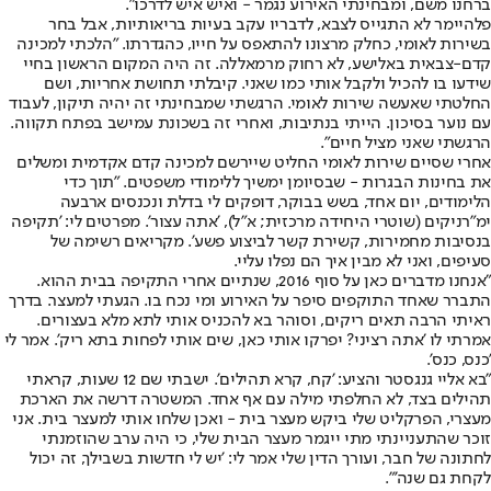
ברחנו משם, ומבחינתי האירוע נגמר - ואיש איש לדרכו".
פלהיימר לא התגייס לצבא, לדבריו עקב בעיות בריאותיות, אבל בחר
בשירות לאומי, כחלק מרצונו להתאפס על חייו, כהגדרתו. "הלכתי למכינה
קדם-צבאית באלישע, לא רחוק מרמאללה. זה היה המקום הראשון בחיי
שידעו בו להכיל ולקבל אותי כמו שאני. קיבלתי תחושת אחריות, ושם
החלטתי שאעשה שירות לאומי. הרגשתי שמבחינתי זה יהיה תיקון, לעבוד
עם נוער בסיכון. הייתי בנתיבות, ואחרי זה בשכונת עמישב בפתח תקווה.
הרגשתי שאני מציל חיים".
אחרי שסיים שירות לאומי החליט שיירשם למכינה קדם אקדמית ומשלים
את בחינות הבגרות - שבסיומן ימשיך ללימודי משפטים. "תוך כדי
הלימודים, יום אחד, בשש בבוקר, דופקים לי בדלת ונכנסים ארבעה
ימ"רניקים (שוטרי היחידה מרכזית; א"ל), 'אתה עצור'. מפרטים לי: 'תקיפה
בנסיבות מחמירות, קשירת קשר לביצוע פשע'. מקריאים רשימה של
סעיפים, ואני לא מבין איך הם נפלו עליי.
"אנחנו מדברים כאן על סוף 2016, שנתיים אחרי התקיפה בבית ההוא.
התברר שאחד התוקפים סיפר על האירוע ומי נכח בו. הגעתי למעצר. בדרך
ראיתי הרבה תאים ריקים, וסוהר בא להכניס אותי לתא מלא בעצורים.
אמרתי לו 'אתה רציני? יפרקו אותי כאן, שים אותי לפחות בתא ריק'. אמר לי
'כנס, כנס'.
"בא אליי גנגסטר והציע: 'קח, קרא תהילים'. ישבתי שם 12 שעות, קראתי
תהילים בצד, לא החלפתי מילה עם אף אחד. המשטרה דרשה את הארכת
מעצרי, הפרקליט שלי ביקש מעצר בית - ואכן שלחו אותי למעצר בית. אני
זוכר שהתעניינתי מתי ייגמר מעצר הבית שלי, כי היה ערב שהוזמנתי
לחתונה של חבר, ועורך הדין שלי אמר לי: 'יש לי חדשות בשבילך, זה יכול
לקחת גם שנה'".