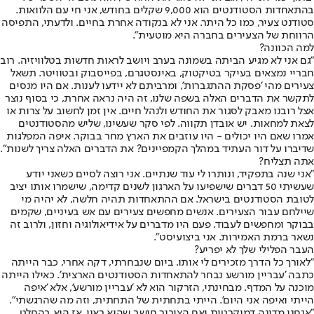
בהתאחדות הסטודנטים הוא 9,000 שקלים בחודש, אני חי עם הלוואות.
סטודנט צעיר, כמו כל היתר. אני לא בנקודה אחרת בחיים. ולדעתי, התפיסה
הרווחת של הצעירים בחברה היא מוטעית".
למה הכוונה?
"גם אני לא מגיע הביתה בשמונה בערב ויושב לראות חדשות בטלוויזיה. רוב
חבריי נמצאים בעיקר בטיקטוק, באינסטגרם, בפייסבוק ובטוויטר. תשאל
צעירים מהי 'פסקת ההתגברות', ומרביתם לא יידעו לענות. אם היו מנסים
לתקשר את הדברים האלה בשפה שלנו, זה היה נראה אחרת, כי בסוף נוצר
אצל רובנו מאבק לסגור את החודש ולנהל חיים. אין זמן לחשוב על צרות או
לצאת למחאות. יש אובדן תקווה. לפי סקר שעשינו, שליש מהסטודנטים
אמרו שאם היו יכולים - היו עוזבים את הארץ מחר בבוקר. איפה המפלגות
שדיברו על דור העתיד במהלך הקמפיינים? את הדברים האלה צריך לשנות".
אתה תצליח?
"אני שנה בתפקיד, ונותרו לי עוד שנתיים. אני רוצה לסיים כשאני יודע
שעשיתי 50 דברים שישפיעו על הארגון לשנים קדימה, שישמרו אותו יציב
לטובת הסטודנטים בישראל. אם ההתאחדות תהיה חלשה, לא יהיה מי
שיילחם עבור הצעירים. אנשים מחפשים צעירים עם אש בעיניים, שקמים
בבוקר ומחפשים לעבוד. פעם היו מדברים על אידיאולוגיה וחזון, ולרוב זה
נשאר ברמת האמירות. אני ביצועיסט".
העבר הפלילי שלך לא יפריע?
"לאורך כל הדרך מזכירים לי אותו. ביום שנבחרתי, דקה אחרי, כבר הייתה
כתבה 'עבריין מורשע נבחר להתאחדות הסטודנטים הארצית'. כאילו הייתה
מוכנה על המדף. מבחינתי, הזרקור הוא לא 'עבריין מורשע', אלא 'איפה
הייתי ואיפה אני היום'. הייתי בתחתית של התחתית, וזה מה שהרגשתי".
"אנחנו מדינה דמוקרטית ואם הציבור חושב שהוא ראוי, אז הוא בהחלט