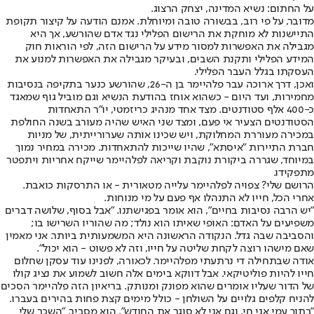
על החתום: נשיא המדינה, יצחק הרצוג.
מדובר, על פי רוב, בבשורה טובה ומיוחלת. אמנם הודעה על קיצור תקופת
התיישנות לא מוחקת את הרישום הפלילי נגד אדם שהורשע, אך היא
מגבילה את האפשרות למסור מידע על הרישום הזה, לפי הוראות חוק
המידע הפלילי ותקנת השבים, ובעיקר מגבילה את האפשרות למנוע את
העסקתו בגלל העבר הפלילי.
ואכן, דרך ארוכה עבר פלהיימר בן ה-26, שהורשע כנער בתקיפה בנסיבות
מחמירות, ועד היום - כשהוא אוחז בהודעת הנשיא וגם מוביל גוף שמאגד
כ-400 אלף סטודנטים. מצד אחד מנהיג כריזמטי, יו"ר התאחדות
הסטודנטים הצעיר אי פעם, ומצד שני האיש שהיה מעורב בשנה החולפת
במכירה מעוררת המחלוקת, ויש שכינו אותה שערורייתית, של מניות
חברת התיירות "איסתא", שהיו שייכות להתאחדות. מכירה במחיר נמוך
במיוחד, שגררה ביקורת נוקבת וקריאה לפלהיימר שייקח אחריות ויתפטר
מתפקידו.
הרושם שלי? צפויה לפלהיימר עלייה מטאורית - או התרסקות כואבת.
אחרי הכל, חייו לא התנהלו אף פעם על מי מנוחות.
"יש הרבה נסיבות בחיים", הוא אומר בפגישתנו. "אבל בסוף, שלושה דברים
משפיעים על האדם: האופי שאיתו הוא נולד; מה שהוריו השרישו בו;
והסביבה שבה גדל. הנקודה הראשונה היא המשמעותית ביותר. אני מאמין
שאם מישהו רוצה לקחת שליטה על חייו, וזה לא פשוט - הוא יכול".
אודה שבתחילה די נרתעתי מפלהיימר. לכאורה, לפנינו עוד עסקן שחלום
חייו להיות פוליטיקאי. אבל דווקא בימים אלה חשוב לשמוע את נציג קולו
של הדור שעליו אומרים שהוא מפונק ומנותק. בריאיון הזה פלהיימר הסכים
להניח קלפים גלויים על השולחן - כולל מימים קצת פחות בהירים בעברו.
"בתוך עמי אני חי, וגם אני לא סוגר את החודש", הוא מסביר. "השכר שלי