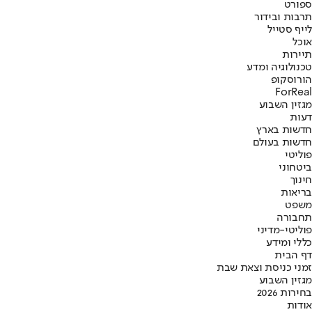
ספורט
תרבות ובידור
לייף סטייל
אוכל
תיירות
טכנולוגיה ומדע
הורוסקופ
ForReal
מגזין השבוע
דעות
חדשות בארץ
חדשות בעולם
פוליטי
ביטחוני
חינוך
בריאות
משפט
תחבורה
פוליטי-מדיני
כללי ומידע
דף הבית
זמני כניסת וצאת שבת
מגזין השבוע
בחירות 2026
אודות