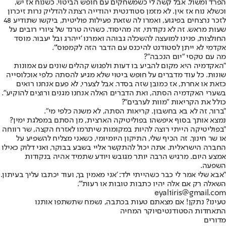
הפרד ומשול. אבל קשה לי כשמשחקים עם חופש הביטוי. כשנוח אז יש,
וכשלא נוח אז אין. לא מזמן סטודנטית יהודייה רצתה להדליק נרות זיכרון
לזכר נרצחים בפיגוע, ואמרו לה שזאת פעילות פוליטית, ביקשו שתודיע 48
שעות מראש. זה לא נקודתי, זה מהיסוד. כשהיה טרנד של ציורי רובים על
החולצות, פנינו למועצה להשכלה גבוהה ואמרנו 'ייהרג ובל יעבור. מוסד
אקדמי לא ייתן לסטודנט להיכנס עם הדבר הזה לקמפוס'".
מה עם טקסי "יום הנכבה"?
"האקדמיה היא מקום להביע בו דעות ולפגוש קהלים שונים עם אמונות
שונות. כל עוד מדברים על חופש ביטוי שלא מגיע להסתה כלפי אוכלוסייה
כזאת או אחרת, אז כמובן שזה בסדר. אבל לצערי, לא פעם אנחנו רואים
בשערי האקדמיה הסתה, ואת הדברים האלה אנחנו מגנים ורוצים להוקיע".
כולל את הקריאות "מוות לערבים"?
"ברור, זה לא בא בחשבון. קריאות הסתה, לא משנה כלפי מי".
נמצא אותך בסוף איפשהו בפוליטיקה הארצית, מן הסתם במפלגת ימין?
"בפוליטיקה הייתי רוצה להיות במקומות שיתרמו לאזרח הקצה, שר רווחה
או שר חינוך. זה הכיף שלי, התיקון היומיומי, כשאני מצליח להשפיע על
החברה הישראלית. אתה יכול להתקשר אליי בשבע בבוקר, ואני דלוק כאילו
אמצע היום. מרגיש הרבה יותר מגובש ויודע שתמיד אהיה בנקודות
השפעה.
"אבא שלי אמר לי כבר כשהייתי ילד: 'אני מאמין בך, ועוד יכתבו עליך בעיתון.
השאלה רק אם אלה יהיו כתבות טובות או רעות'".
eyal1iris@gmail.com
טעינו? נתקן! אם מצאתם טעות בכתבה, נשמח שתשתפו אותנו
התאחדות הסטודנטים
יוקר המחיה
מדורים