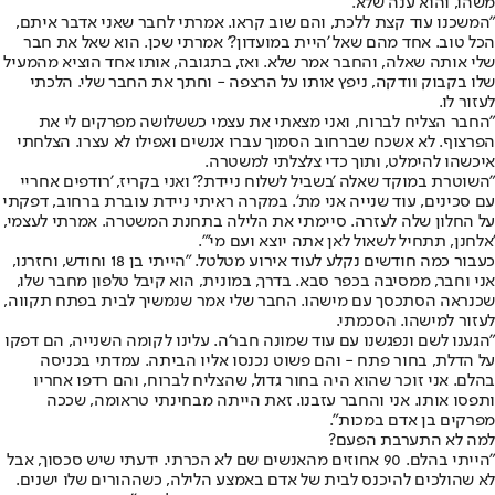
משהו, והוא ענה שלא.
"המשכנו עוד קצת ללכת, והם שוב קראו. אמרתי לחבר שאני אדבר איתם,
הכל טוב. אחד מהם שאל 'היית במועדון?' אמרתי שכן. הוא שאל את חבר
שלי אותה שאלה, והחבר אמר שלא. ואז, בתגובה, אותו אחד הוציא מהמעיל
שלו בקבוק וודקה, ניפץ אותו על הרצפה - וחתך את החבר שלי. הלכתי
לעזור לו.
"החבר הצליח לברוח, ואני מצאתי את עצמי כששלושה מפרקים לי את
הפרצוף. לא אשכח שברחוב הסמוך עברו אנשים ואפילו לא עצרו. הצלחתי
איכשהו להימלט, ותוך כדי צלצלתי למשטרה.
"השוטרת במוקד שאלה 'בשביל לשלוח ניידת?' ואני בקריז, 'רודפים אחריי
עם סכינים, עוד שנייה אני מת'. במקרה ראיתי ניידת עוברת ברחוב, דפקתי
על החלון שלה לעזרה. סיימתי את הלילה בתחנת המשטרה. אמרתי לעצמי,
'אלחנן, תתחיל לשאול לאן אתה יוצא ועם מי'".
כעבור כמה חודשים נקלע לעוד אירוע מטלטל. "הייתי בן 18 וחודש, וחזרנו,
אני וחבר, ממסיבה בכפר סבא. בדרך, במונית, הוא קיבל טלפון מחבר שלו,
שכנראה הסתכסך עם מישהו. החבר שלי אמר שנמשיך לבית בפתח תקווה,
לעזור למישהו. הסכמתי.
"הגענו לשם ונפגשנו עם עוד שמונה חבר'ה. עלינו לקומה השנייה, הם דפקו
על הדלת, בחור פתח - והם פשוט נכנסו אליו הביתה. עמדתי בכניסה
בהלם. אני זוכר שהוא היה בחור גדול, שהצליח לברוח, והם רדפו אחריו
ותפסו אותו. אני והחבר עזבנו. זאת הייתה מבחינתי טראומה, שככה
מפרקים בן אדם במכות".
למה לא התערבת הפעם?
"הייתי בהלם. 90 אחוזים מהאנשים שם לא הכרתי. ידעתי שיש סכסוך, אבל
לא שהולכים להיכנס לבית של אדם באמצע הלילה, כשההורים שלו ישנים.