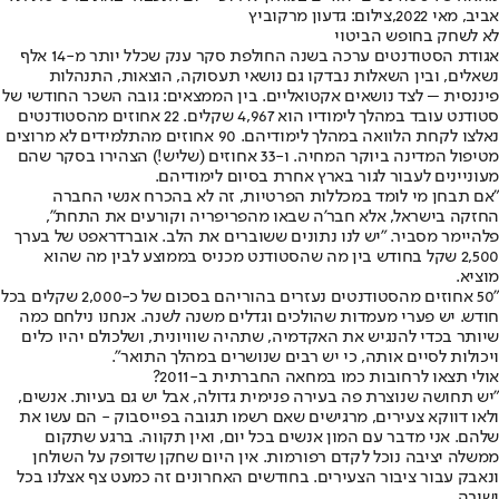
אביב, מאי 2022,צילום: גדעון מרקוביץ
לא לשחק בחופש הביטוי
אגודת הסטודנטים ערכה בשנה החולפת סקר ענק שכלל יותר מ-14 אלף
נשאלים, ובין השאלות נבדקו גם נושאי תעסוקה, הוצאות, התנהלות
פיננסית – לצד נושאים אקטואליים. בין הממצאים: גובה השכר החודשי של
סטודנט עובד במהלך לימודיו הוא 4,967 שקלים. 22 אחוזים מהסטודנטים
נאלצו לקחת הלוואה במהלך לימודיהם. 90 אחוזים מהתלמידים לא מרוצים
מטיפול המדינה ביוקר המחיה. ו-33 אחוזים (שליש!) הצהירו בסקר שהם
מעוניינים לעבור לגור בארץ אחרת בסיום לימודיהם.
"אם תבחן מי לומד במכללות הפרטיות, זה לא בהכרח אנשי החברה
החזקה בישראל, אלא חבר'ה שבאו מהפריפריה וקורעים את התחת",
פלהיימר מסביר. "יש לנו נתונים ששוברים את הלב. אוברדראפט של בערך
2,500 שקל בחודש בין מה שהסטודנט מכניס בממוצע לבין מה שהוא
מוציא.
"50 אחוזים מהסטודנטים נעזרים בהוריהם בסכום של כ-2,000 שקלים בכל
חודש. יש פערי מעמדות שהולכים וגדלים משנה לשנה. אנחנו נילחם כמה
שיותר בכדי להנגיש את האקדמיה, שתהיה שוויונית, ושלכולם יהיו כלים
ויכולות לסיים אותה, כי יש רבים שנושרים במהלך התואר".
אולי תצאו לרחובות כמו במחאה החברתית ב-2011?
"יש תחושה שנוצרת פה בעירה פנימית גדולה, אבל יש גם בעיות. אנשים,
ולאו דווקא צעירים, מרגישים שאם רשמו תגובה בפייסבוק - הם עשו את
שלהם. אני מדבר עם המון אנשים בכל יום, ואין תקווה. ברגע שתקום
ממשלה יציבה נוכל לקדם רפורמות. אין היום שחקן שדופק על השולחן
ונאבק עבור ציבור הצעירים. בחודשים האחרונים זה כמעט צף אצלנו בכל
ישיבה.