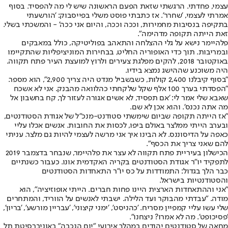
עצמי, פחדתי. הרגשתי שזאת הפעם הראשונה שיש לי מה להפסיד. בסוף
אמרתי לעצמי, 'שחרר'. אז כתבתי פוסט משלי בפייסבוק: 'הורשעתי
בתקיפה בנסיבות מחמירות, וככה וככה, והיום אני ככה' - והמשכתי בשלי.
זאת הייתה תקופה מדהימה".
פלהיימר נישא על גלי ההצלחה והתאהב בפוליטיקה, כולל במאבקים
ובמריבות. תוך כדי האופוריה החליט, בבחירות המוניציפליות שהתקיימו
באוקטובר 2018, להקים מפלגת צעירים ולרוץ למועצת העיר פתח תקווה.
היה משוכנע שההישג נמצא בידיו.
"בסוף קיבלנו 2,400 קולות, כשבשביל מנדט היה צריך 2,900", הוא מספר.
"הפסדתי בערך 100 אלף שקל שלקחתי כהלוואה מהבנק. אני לא אשכח
שאבא שלי אמר לי: 'אם תפסיד, לא אשים אגורה לעזור לך, קח בחשבון אל
מה אתה נכנס'. והוא אכן לא שם.
"אז הייתה תקופה שביום שימשתי סטודנט-מנכ"ל של אגודת הסטודנטים,
ובערב הייתי ממלצר באולם ביפו, לכסות את החובות. אנשים אכלו עליי
כאפה על הדיסוננס. לא הבינו איך אני מרשה לעצמי להיות גם מלצר. עניתי
להם שאני צריך את הכסף".
הכישלון בעיריית פתח תקווה לא עצר את פלהיימר, שנבחר בדצמבר 2019
לתפקיד יו"ר אגודת הסטודנטים בקריה האקדמית אונו. כעבור כשנתיים
כבר הלך בגדול: התמודדות על כס יו"ר התאחדות הסטודנטים
והסטודנטיות בישראל.
"אני וההתאחדות הארצית היינו פחות חברים. הייתי אופוזיציה", הוא
מודה. "עבדתי מהבוקר ועד הלילה. ישבתי לאנשים על הווריד, והמתחרים
שלי עשו עליי קמפיין מסריח. 'כהניסט', 'ימני קיצוני', 'עבריין מורשע', 'בריון',
'פסיכופט'. מה לא אמרו? ניצחנו".
מחאה של סטודנטים יהודים במהלך אירועי "יום הנכבה" באוניברסיטת תל