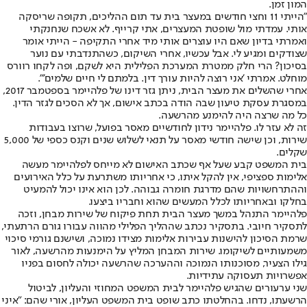
המון זמן.
"הייתי 11 וחצי חודשים במעצר בית עד תום ההליכים, תקופה שריסקה
אותי. עמדתי מול שופטת המעצרים, אתי קרייף. לא אשכח שנחנקתי
ואמרתי בדיון שאם היו עוצרים אותי מיד אחרי התקיפה - הייתי אומר
שצודקים ומגיע לי. אבל עכשיו, אחרי השיקום, כשהתנדבתי עם נוער
בסיכון? הרי חלק ממטרת המערכת הפלילית היא לשקם, ופה לקחו רוורס
מוחלט. אמרתי 'אני רוצה להיות עורך דין. בלמתם לי חיים שלמים'".
אחרי שהשלים את מעצר הבית, ניתן גזר דינו של פלהיימר בספטמבר 2017,
במסגרת עסקת טיעון שבה הודה בכתב אישום, אך לא הסכים לגזר הדין.
כל מה שרצה היה להימנע מהרשעה.
זה לא עזר לו. פלהיימר נידון לחודשיים מאסר בפועל, שרוצו בעבודות
שירות, וכן שישה חודשי מאסר על תנאי לשלוש שנים וקנס כספי של 5,000
שקלים.
בית המשפט קבע שעל אף שכתב האישום לא מייחס לפלהיימר מעשה
אלימות ספציפי, אין להקל איתו, כי אחריותו משתרעת על כלל האירועים
וההתרחשויות שהם מדרגת חומרה גבוהה. לכן הוא אינו יכול להמעיט
בחלקו ובאחריותו לכלל המעשים שהוא וחבריו ביצעו.
פלהיימר התנהל במשך מעצר הבית תחת פיקוח של שירות מבחן, וזכה
לתסקיר חיובי. בתסקיר נכתב שההליך הפלילי מהווה עבורו גורם הרתעתי,
שרמת הסיכון להישנות עבירות אלימות מצידו נמוכה, ושישנם גורמי סיכוי
משמעותיים לשיקומו. שירות המבחן המליץ על הימנעות מהרשעה, לאור
גילו הצעיר, מסוכנותו הנמוכה וההערכה שהרשעה יכולה לחסום בפניו
אפשרויות תעסוקה עתידיות.
שני ערעורים שהגיש פלהיימר לבית המשפט המחוזי והעליון, לביטול
הרשעתו, נדחו. בהחלטתו כתב שופט בית המשפט העליון, אורי שהם: "איני