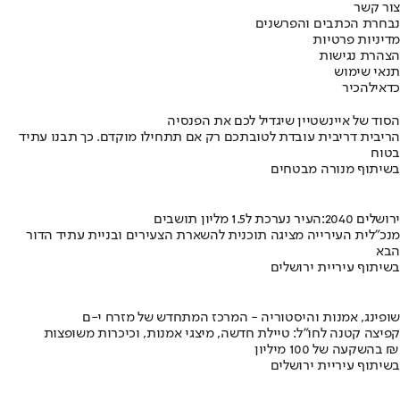
צור קשר
נבחרת הכתבים והפרשנים
מדיניות פרטיות
הצהרת נגישות
תנאי שימוש
כדאי
להכיר
הסוד של איינשטיין שיגדיל לכם את הפנסיה
הריבית דריבית עובדת לטובתכם רק אם תתחילו מוקדם. כך תבנו עתיד
בטוח
בשיתוף מנורה מבטחים
ירושלים 2040:העיר נערכת ל1.5 מליון תושבים
מנכ"לית העירייה מציגה תוכנית להשארת הצעירים ובניית עתיד הדור
הבא
בשיתוף עיריית ירושלים
שופינג, אמנות והיסטוריה - המרכז המתחדש של מזרח י-ם
קפיצה קטנה לחו"ל: טיילת חדשה, מיצגי אמנות, וכיכרות משופצות
בהשקעה של 100 מיליון ₪
בשיתוף עיריית ירושלים