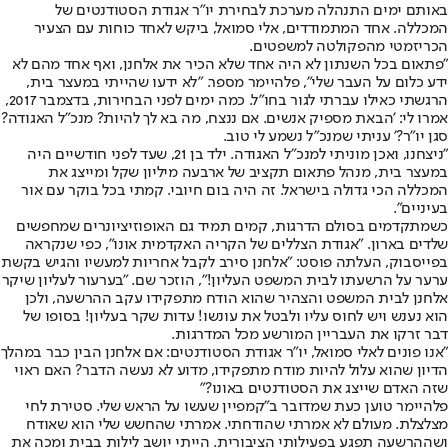
באותם ימים התנהלה מערכת לבחירת יו"ר אגודת הסטודנטים של
המכללה. אחד המתמודדים, אלי סמואל, ביקש לאחד כוחות עם הצעיר
הכריזמטי מהפקולטה למשפטים.
"פתאום בכל השנתון לא היה אחד שלא הכיר את אלחנן, ואף אחד מהם לא
ידע כלום על העבר שלי", פלהיימר מספר. "לא ידעו שהייתי במעצר בית,
הרגשתי כאילו עברתי לגור בחו"ל. כמה ימים לפני הבחירות, בדצמבר 2017,
אמרו לי: 'הבאת מספיק אנשים. אם ננצח, מה בא לך להיות? מנכ"ל האגודה?
סגן יו"ר?' עניתי שמנכ"ל נשמע לי טוב.
"ניצחנו, ואכן מוניתי למנכ"ל האגודה. ילד בן 21, שעד לפני חודשיים היה
במעצר בית, מנהל פתאום תקציב של ארבעה מיליון שקל ומייצג את
המכללה הכי גדולה בישראל. זה היה בום חיובי. קמתי בכל בוקר עם אור
בעיניים".
כשמתקדמים בסולם הדרגות, קמים תמיד גם האופוזיציונרים שמחפשים
שלדים בארון. "אגודת הצללים של הקריה האקדמית אונו", כפי שנקראה
בפייסבוק, העלתה פוסט: "אלחנן סירב לקבל אחריות למעשיו והגיש בקשת
ערער על הרשעתו לבית המשפט העליון!", הוזכר שם. "בערעור לעליון שיקר
אלחנן לבית המשפט והצהיר שהוא הודח מתפקידו עקב ההרשעה, ולכן
הוא נענש ויש לחוס עליו ולבטל את עונשו! עדות שקר בעליון! בסופו של
דבר זרקו את העבריין המורשע מכל המדרגות.
"אנו פונים לאלי סמואל, יו"ר אגודת הסטודנטים: אם אלחנן הבין כבר במהלך
הדיון שהוא עלול להיות מודח מתפקידו, מדוע לא נעשה הדבר? האם ראוי
שזה האדם שייצג את הסטודנטים באונו?"
פלהיימר טוען כעת שמדובר ב"קמפיין שעשו על הראש שלי. סטירת לחי
מצלצלת. מעולם לא אמרתי שהודחתי. אמרתי שהחשש שלי הוא שאודח
ושההרשעה תפגע בפעילותי הציבורית. הייתי יושב לילות בבית ומכה את