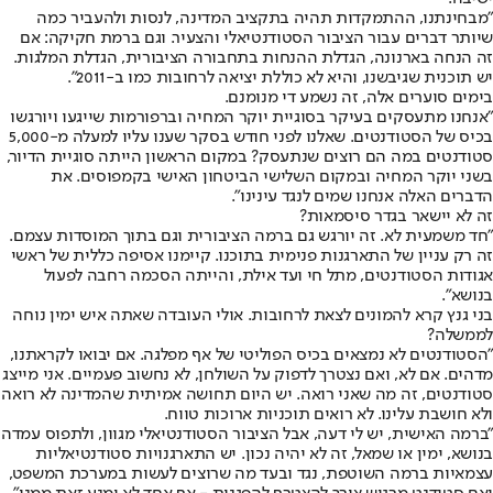
"מבחינתנו, ההתמקדות תהיה בתקציב המדינה, לנסות ולהעביר כמה
שיותר דברים עבור הציבור הסטודנטיאלי והצעיר. וגם ברמת חקיקה: אם
זה הנחה בארנונה, הגדלת ההנחות בתחבורה הציבורית, הגדלת המלגות.
יש תוכנית שגיבשנו, והיא לא כוללת יציאה לרחובות כמו ב-2011".
בימים סוערים אלה, זה נשמע די מנומנם.
"אנחנו מתעסקים בעיקר בסוגיית יוקר המחיה וברפורמות שייגעו ויורגשו
בכיס של הסטודנטים. שאלנו לפני חודש בסקר שענו עליו למעלה מ-5,000
סטודנטים במה הם רוצים שנתעסק? במקום הראשון הייתה סוגיית הדיור,
בשני יוקר המחיה ובמקום השלישי הביטחון האישי בקמפוסים. את
הדברים האלה אנחנו שמים לנגד עינינו".
זה לא יישאר בגדר סיסמאות?
"חד משמעית לא. זה יורגש גם ברמה הציבורית וגם בתוך המוסדות עצמם.
זה רק עניין של התארגנות פנימית בתוכנו. קיימנו אסיפה כללית של ראשי
אגודות הסטודנטים, מתל חי ועד אילת, והייתה הסכמה רחבה לפעול
בנושא".
בני גנץ קרא להמונים לצאת לרחובות. אולי העובדה שאתה איש ימין נוחה
לממשלה?
"הסטודנטים לא נמצאים בכיס הפוליטי של אף מפלגה. אם יבואו לקראתנו,
מדהים. אם לא, ואם נצטרך לדפוק על השולחן, לא נחשוב פעמיים. אני מייצג
סטודנטים, זה מה שאני רואה. יש היום תחושה אמיתית שהמדינה לא רואה
ולא חושבת עלינו. לא רואים תוכניות ארוכות טווח.
"ברמה האישית, יש לי דעה, אבל הציבור הסטודנטיאלי מגוון, ולתפוס עמדה
בנושא, ימין או שמאל, זה לא יהיה נכון. יש התארגנויות סטודנטיאליות
עצמאיות ברמה השוטפת, נגד ובעד מה שרוצים לעשות במערכת המשפט,