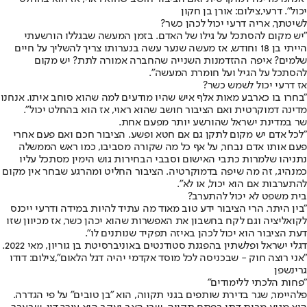
יכול". דרעי,צילום: אורן בן חקון
לשיטתך, אריה דרעי יכול לכהן כשר?
"יש מקום להסתכל על גילו של האדם. בזמן המעשה שבגללו הורשעתי
הייתי בן 18 וחודש, אז מעשה שנער עשה בנערותו צריך להשליך על חיים
שלמים? איפה ההזדמנות השנייה שהחברה אמורה לתת? יש מקום
להסתכל על הגיל ועל חומרת המעשה".
אז דרעי יכול לשמש כשר?
"בחרו בו כארבע מאות אלף איש שהיו מודעים למה שהוא סוחב איתו. אנחנו
מדינה דמוקרטית ואם הציבור חושב שהוא ראוי, אז הוא בהחלט יכול".
שר במדינת ישראל שהורשע יותר מפעם אחת.
"לכל אדם יש מקום לתקן גם אם חטא ופשע. הציבור חכם ואם פעם אחרי
פעם אותו אדם נבחר, על אף כל מה שקורה מסביבו, כמו ראש הממשלה
נתניהו שלמרות כתבי האישום וסבבי הבחירות גוש הימין מסתכל עליו
כמנהיג, זה מה שיפה בדמוקרטיה. הציבור החליט ומהרגע שבחר אין מקום
להתערבות אם הוא יכול, או לא".
בית משפט לא יכול להתערב?
"בין היתר. הרי הציבור ידע טוב מאוד מה עתיד להיות במידה ודרעי ייכנס
לקואליציה וגם לקח בחשבון את האפשרות שהוא יכהן כשר, אז מכיוון שזו
דעת הציבור הוא יכול לכהן באיזה תפקיד שנותנים לו".
דגלי ישראל ופלשתין בהפגנת סטודנטים באוניברסיטת בן גוריון, מאי 2022.
"אני רוצה חוק - שבכניסה לכל מוסד אקדמי יהיה דגל הלאום",צילום: דודו
גרינשפן
"פחות הלכתי ללימודים"
פלהיימר, שגר בדירת שותפים בגני תקווה, הוא "בן טובים" על פי הגדרה.