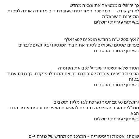
כך ירושלים ממציאה את עצמה מחדש
לא רק קודש – המהפכה המודרנית שעוברת י-ם מחזירה אותה לפסגת
התיירות הישראלית
בשיתוף עיריית ירושלים
איך 200 ש"ח בחודש הופכים ל140 אלף ?
צעדים קטנים שיכולים לסגור את הבור הפנסיוני בין נשים לגברים
בשיתוף מנורה מבטחים
הסוד של איינשטיין שיגדיל לכם את הפנסיה
הריבית דריבית עובדת לטובתכם רק אם תתחילו מוקדם. כך תבנו עתיד
בטוח
בשיתוף מנורה מבטחים
ירושלים 2040:העיר נערכת ל1.5 מליון תושבים
מנכ"לית העירייה מציגה תוכנית להשארת הצעירים ובניית עתיד הדור
הבא
בשיתוף עיריית ירושלים
שופינג, אמנות והיסטוריה - המרכז המתחדש של מזרח י-ם