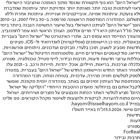
"ישראל היום" הוא גוף תקשורת שנוסד מתוך האמונה שהציבור הישראלי
ראוי לעיתונות טובה יותר, מאוזנת יותר ומדויקת יותר. עיתונות שמדברת
ולא צועקת. עיתונות אמינה, אובייקטיבית ועניינית. עיתונות אחרת וללא
תשלום. המהדורה המודפסת הראשונה פורסמה ב-30 ביולי 2007, וב-2010
הפך "ישראל היום" לעיתון הישראלי בעל שיעור החשיפה הגבוה ביותר בימי
חול. מו"ל העיתון היא ד"ר מרים אדלסון. העורך הראשי הוא עמר לחמנוביץ,
והעורך המייסד הוא עמוס רגב. אתרי האינטרנט של "ישראל היום" בעברית
ובאנגלית, כמו כן היישומונים (אפליקציות) לאנדרואיד ול-iOS, מציגים
חדשות מסביב לשעון, תוכן בלעדי, מבזקים ועדכונים, ניתוחים ופרשנויות,
וידיאו, פודקאסטים ושידורים חיים. פלטפורמות הדיגיטל של "ישראל היום"
כוללות ערוצי חדשות ודעות, תרבות ובידור, לייף סטייל, טכנולוגיה, ספורט,
כלכלה וצרכנות, בריאות, חיילים, אוכל, יהדות, תיירות ורכב. ב-2021 עלו
לאוויר האתר החדש והיישומון החדש של "ישראל היום" בעברית, במטרה
לספק לגולשים חוויה מהירה, עדכנית, בטוחה ונוחה. תכני המהדורה
המודפסת של העיתון זמינים גם באתר, במהדורה יומית מקוונת, ואפשר
לקבל אותם גם בניוזלטר. מועדון ההטבות הייחודי "הקליקה של ישראל
היום" מציע לגולשי האתר הנחות ומבצעים על מוצרים ושירותים. ישראל
היום פתוח להערות, לביקורת ולהצעות לשיפור מקהל הקוראים. פנו אלינו
במייל hayom@israelhayom.co.il.
יום שישי, 15.5.2026
כ"ח באייר תשפ"ו
חדשות
דעות
ספורט
ForReal
תרבות ובידור