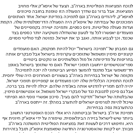
לנוכח המציאות הפוליטית בארה"ב, הצעד של איפא"ק אולי מחויב
המציאות. אבל ברור גם שדרך הפעולה הזו טומנת בחובה סיכונים
לאיפא"ק, ליהודים בארה"ב וגם לתמיכה במדינת ישראל. אחד האתוסים
המכוננים של עבודתה של איפא"ק היה הפעולה הדו־מפלגתית שלה. הקמת
ועדות פעולה פוליטיות, גיוס כספים, ותמיכה ישירה בקמפיינים של
מועמדים יאפשרו לכל צד לטעון שהשדולה משקיעה יותר כספים בצד
שכנגד, וכך לצבוע אותה, ואגב כך את ישראל, כמוטה לצד פוליטי מסוים.
גם המבחן של "תמיכה בישראל" יכול להיות חמקמק. האם מועמדים
קיצוניים מימין ומשמאל שתומכים עקרונית בישראל אבל מבקרים אותה
בחריפות על מדיניותה אל מול הפלשתינים או נוקטים ביטויים
סמי־אנטישמיים ייחשבו תומכי ישראל? האם מי שתומך בישראל באופן
חד־משמעי אבל מתנגד להמשך הסיוע הביטחוני לה יזכה לתמיכה?
מקומה של ישראל בבחירות בארה"ב בעשורים האחרונים היה שולי יחסית.
לנוכח התמיכה הכלכלית שלה יזכו מועמדים או קמפיינים תומכי ישראל,
יהיה להם תמריץ להדגיש אותה באג'נדה שלהם. יכולה להיות בכך ברכה,
אבל גם סיכון לתגובת נגד של מבקרי ישראל משמאל, או אנטישמים מימין,
שהבלטתה של ישראל "תדקור להם בעין". סיכון אפשרי נוסף הוא הפיתוי
שיכול להיות לגורמים ישראלים להתערב במהלך. זה ייתפס בארה"ב
כהתערבות גסה בבחירות.
תמיכת ארה"ב בישראל ובביטחונה היא אולי הנכס האסטרטגי החשוב
ביותר שיש לישראל בזירה הבינלאומית. שימורה על ידי איפא"ק חיונית אף
היא, וחיפוש דרכים לעשות זאת במציאות הפוליטית המשתנה בארה"ב
מבורך. יש לקוות שהאסטרטגיה החדשה שמאמצת איפא"ק תובל בזהירות