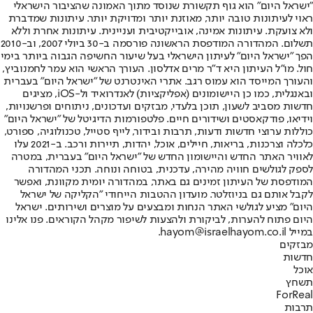
"ישראל היום" הוא גוף תקשורת שנוסד מתוך האמונה שהציבור הישראלי
ראוי לעיתונות טובה יותר, מאוזנת יותר ומדויקת יותר. עיתונות שמדברת
ולא צועקת. עיתונות אמינה, אובייקטיבית ועניינית. עיתונות אחרת וללא
תשלום. המהדורה המודפסת הראשונה פורסמה ב-30 ביולי 2007, וב-2010
הפך "ישראל היום" לעיתון הישראלי בעל שיעור החשיפה הגבוה ביותר בימי
חול. מו"ל העיתון היא ד"ר מרים אדלסון. העורך הראשי הוא עמר לחמנוביץ,
והעורך המייסד הוא עמוס רגב. אתרי האינטרנט של "ישראל היום" בעברית
ובאנגלית, כמו כן היישומונים (אפליקציות) לאנדרואיד ול-iOS, מציגים
חדשות מסביב לשעון, תוכן בלעדי, מבזקים ועדכונים, ניתוחים ופרשנויות,
וידיאו, פודקאסטים ושידורים חיים. פלטפורמות הדיגיטל של "ישראל היום"
כוללות ערוצי חדשות ודעות, תרבות ובידור, לייף סטייל, טכנולוגיה, ספורט,
כלכלה וצרכנות, בריאות, חיילים, אוכל, יהדות, תיירות ורכב. ב-2021 עלו
לאוויר האתר החדש והיישומון החדש של "ישראל היום" בעברית, במטרה
לספק לגולשים חוויה מהירה, עדכנית, בטוחה ונוחה. תכני המהדורה
המודפסת של העיתון זמינים גם באתר, במהדורה יומית מקוונת, ואפשר
לקבל אותם גם בניוזלטר. מועדון ההטבות הייחודי "הקליקה של ישראל
היום" מציע לגולשי האתר הנחות ומבצעים על מוצרים ושירותים. ישראל
היום פתוח להערות, לביקורת ולהצעות לשיפור מקהל הקוראים. פנו אלינו
במייל hayom@israelhayom.co.il.
מבזקים
חדשות
אוכל
תשחץ
ForReal
תרבות