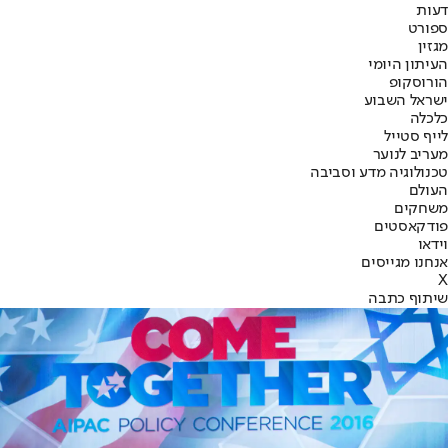
דעות
ספורט
מגזין
העיתון היומי
הורוסקופ
ישראל השבוע
כלכלה
לייף סטייל
מעריב לנוער
טכנולוגיה מדע וסביבה
העולם
משחקים
פודקאסטים
וידאו
אנחנו מגייסים
X
שיתוף כתבה