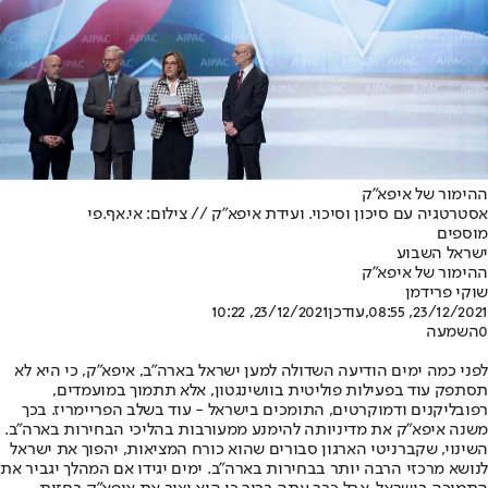
ההימור של איפא"ק
אסטרטגיה עם סיכון וסיכוי. ועידת איפא"ק // צילום: אי.אף.פי
מוספים
ישראל השבוע
ההימור של איפא"ק
שוקי פרידמן
23/12/2021, 08:55
,עודכן
23/12/2021, 10:22
0
השמעה
לפני כמה ימים הודיעה השדולה למען ישראל בארה"ב, איפא"ק, כי היא לא
תסתפק עוד בפעילות פוליטית בוושינגטון, אלא תתמוך במועמדים,
רפובליקנים ודמוקרטים, התומכים בישראל - עוד בשלב הפריימריז. בכך
משנה איפא"ק את מדיניותה להימנע ממעורבות בהליכי הבחירות בארה"ב.
השינוי, שקברניטי הארגון סבורים שהוא כורח המציאות, יהפוך את ישראל
לנושא מרכזי הרבה יותר בבחירות בארה"ב. ימים יגידו אם המהלך יגביר את