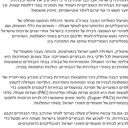
התמיכה בישראל, אבל כבר עתה ברור כי הוא יציב את איפא"ק בחזית
מערכת הבחירות האמריקנית ויעמיד את תומכיה בפני דילמות קשות, וכן
יוצר חשש כי אף יגרום ליותר אנטישמיות, מימין ומשמאל.
הפיצול הפוליטי הגובר בארה"ב וחוסר היכולת הכמעט מוחלט של
הרפובליקנים והדמוקרטים לשתף פעולה - משנים את כללי המשחק שם.
לשינוי יש השפעה ניכרת על התמיכה בישראל. אחרי שנים ארוכות שישראל
היתה נושא שהצליח לאחד חלקים ניכרים בשתי המפלגות, השינויים
בפוליטיקה האמריקנית שחקו את התמיכה בנו.
איפא"ק, השדולה למען ישראל בוושינגטון, נהנתה בעבר ממעמד־על
ומנגישות לכל חלקי בית הנבחרים האמריקני. אבל בשנים האחרונות היא
גילתה שדרכי הפעולה המסורתיות של עבודה בבתי הנבחרים ובאמצעות
מתנדבים באזורי הבחירות של הנבחרים, הולכות ונחסמות בפניה.
מתוך הבנה שחלק ניכר מתוצאות הבחירות בארה"ב מוכרע בפריימריז של
המפלגות לבחירות נציגי המחוזות והמדינות, החליטה השדולה לקפוץ
למים הסוערים של תמיכה במועמדים בבחירות לקונגרס ולסנאט. כדי
לעשות זאת היא תקים ועדות פעולה פוליטיות (PAC) וועדות פעולה בלתי
תלויות (Super-PAC’s), כלומר גופים שיאפשרו לה לגייס תרומות ולתמוך
בקמפיינים של מועמדים תומכי ישראל, בשתי המפלגות.
כך, אם עד עכשיו איפא"ק פעלה בעיקר לאחר שהרכב בתי הנבחרים נקבע
בבחירות, כדי לשכנע את הנבחרים לתמוך בישראל, מעתה היא תפעל כדי
להביא לבחירת מועמדים תומכי ישראל, רפובליקנים כדמוקרטים.