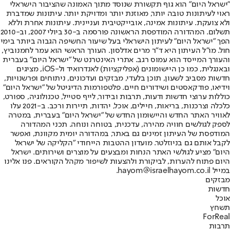
"ישראל היום" הוא גוף תקשורת שנוסד מתוך האמונה שהציבור הישראלי
ראוי לעיתונות טובה יותר, מאוזנת יותר ומדויקת יותר. עיתונות שמדברת
ולא צועקת. עיתונות אמינה, אובייקטיבית ועניינית. עיתונות אחרת וללא
תשלום. המהדורה המודפסת הראשונה פורסמה ב-30 ביולי 2007, וב-2010
הפך "ישראל היום" לעיתון הישראלי בעל שיעור החשיפה הגבוה ביותר בימי
חול. מו"ל העיתון היא ד"ר מרים אדלסון. העורך הראשי הוא עמר לחמנוביץ,
והעורך המייסד הוא עמוס רגב. אתרי האינטרנט של "ישראל היום" בעברית
ובאנגלית, כמו כן היישומונים (אפליקציות) לאנדרואיד ול-iOS, מציגים
חדשות מסביב לשעון, תוכן בלעדי, מבזקים ועדכונים, ניתוחים ופרשנויות,
וידיאו, פודקאסטים ושידורים חיים. פלטפורמות הדיגיטל של "ישראל היום"
כוללות ערוצי חדשות ודעות, תרבות ובידור, לייף סטייל, טכנולוגיה, ספורט,
כלכלה וצרכנות, בריאות, חיילים, אוכל, יהדות, תיירות ורכב. ב-2021 עלו
לאוויר האתר החדש והיישומון החדש של "ישראל היום" בעברית, במטרה
לספק לגולשים חוויה מהירה, עדכנית, בטוחה ונוחה. תכני המהדורה
המודפסת של העיתון זמינים גם באתר, במהדורה יומית מקוונת, ואפשר
לקבל אותם גם בניוזלטר. מועדון ההטבות הייחודי "הקליקה של ישראל
היום" מציע לגולשי האתר הנחות ומבצעים על מוצרים ושירותים. ישראל
היום פתוח להערות, לביקורת ולהצעות לשיפור מקהל הקוראים. פנו אלינו
במייל hayom@israelhayom.co.il.
מבזקים
חדשות
אוכל
תשחץ
ForReal
תרבות