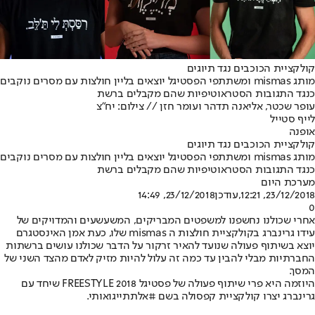
קולקציית הכוכבים נגד תיוגים
מותג mismas ומשתתפי הפסטיגל יוצאים בליין חולצות עם מסרים נוקבים
כנגד התגובות הסטראוטיפיות שהם מקבלים ברשת
עופר שכטר, אליאנה תדהר ועומר חזן // צילום: יח"צ
לייף סטייל
אופנה
קולקציית הכוכבים נגד תיוגים
מותג mismas ומשתתפי הפסטיגל יוצאים בליין חולצות עם מסרים נוקבים
כנגד התגובות הסטראוטיפיות שהם מקבלים ברשת
מערכת היום
23/12/2018, 12:21
,עודכן
23/12/2018, 14:49
0
אחרי שכולנו נחשפנו למשפטים המבריקים, המשעשעים והמדויקים של
עידו גרינברג בקולקציית חולצות ה mismas שלו, כעת אמן האינסטגרם
יוצא בשיתוף פעולה שנועד להאיר זרקור על הדבר שכולנו עושים ברשתות
החברתיות מבלי להבין עד כמה זה עלול להיות מזיק לאדם מהצד השני של
המסך.
היוזמה היא פרי שיתוף פעולה של פסטיגל FREESTYLE 2018 שיחד עם
גרינברג יצרו קולקציית קפסולה בשם #אלתתייגואותי.