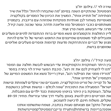
שירה לוי // צילום: יח"צ
הפסטיגל, שהתקיים השנה בסימן "מה שתבחרו להיות" וכלל את שיר
הפתיחה "אל תתייג אותי", המשיך את הכיוון של המסרים בקולקציה
מאופיינת בשחור לבן ואותיות מנוקדות שמזוהה עם גרינברג. בקמפיין
משתתפים כוכבי הפסטיגל כמו אליאנה תדהר, עופר שכטר, נועה קירל,
מרגי, עדי חבשוש, משה פרץ ועוד.
ליין החולצות והקפוצ'ונים נושא מסרים ברוח ההתנגדות לתיוגים מעליבים
ומגבילים לצד משפטים שמייצגים את החופש האישי של כל אדם להיות
מגוון של דברים וההתרחקות מדעות קדומות ומסרים מעליבים ואלימים
שמופצים ברשת.
נועה קירל // צילום: יח"צ
בין היתר השחקנית והקומיקאית עדי חבשוש לובשת חולצה עם המסר
"תנו לי להצחיק לכם את זה רגע", כוכבת הנוער שירה לוי בחרה במסר
"תורידו ממני את הפילטר רגע", ועידן רייכל נושא את המשפט המייצג של
הקמפיין "אל תתייגו אותי".
על כל קנייה של פריט מהקולקציה, מועברים שני שקלים לעמותת נגישות
ישראל" המפעילה את התוכנית "שווה לכולם - נגישות ושילוב כהשקפת
עולם", העוסקת בין היתר בניפוץ סטיגמות כנגד ילדים עם מוגבלות.
את הפריטים ניתן להשיג באופן בלעדי דרך אתר עזריאלי. מחיר: 89-59
שקלים, משלוח חינם. לרכישה לחצו
כאן
.
טעינו? נתקן! אם מצאתם טעות בכתבה, נשמח שתשתפו אותנו
אופנה
בריונות ברשת
חולצות
עידו גרינברג
פסטיגל
קמפיין
רשתות