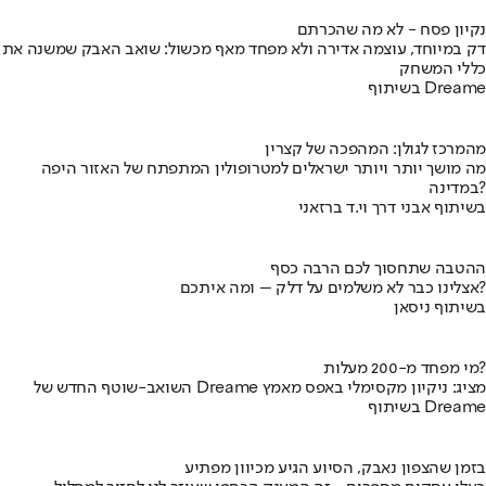
נקיון פסח - לא מה שהכרתם
דק במיוחד, עוצמה אדירה ולא מפחד מאף מכשול: שואב האבק שמשנה את
כללי המשחק
בשיתוף Dreame
מהמרכז לגולן: המהפכה של קצרין
מה מושך יותר ויותר ישראלים למטרופולין המתפתח של האזור היפה
במדינה?
בשיתוף אבני דרך וי.ד ברזאני
ההטבה שתחסוך לכם הרבה כסף
אצלינו כבר לא משלמים על דלק – ומה איתכם?
בשיתוף ניסאן
מי מפחד מ-200 מעלות?
השואב-שוטף החדש של Dreame מציג: ניקיון מקסימלי באפס מאמץ
בשיתוף Dreame
בזמן שהצפון נאבק, הסיוע הגיע מכיוון מפתיע