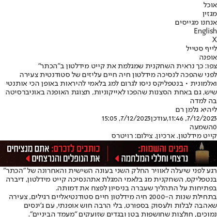
אוכל
מגזין
אנחנו מגייסים
English
X
לייף סטייל
אופנה
צפו: כך נראית השחקנית שמגלמת את קייט מידלטון ב"הכתר"
לפני שהפכה לנסיכה מידלטון חיה חיים עליזים של סטודנטית צעירה
ואלמונית • בנטפליקס ניסו לגרום למג בלאמי להיראות באופן הכי אותנטי
שיש, גם באחת הסצנות שהפכו לאייקוניות, תצוגת האופנה באוניברסיטה
בה למדה
ליהיא גלמן רם
7/12/2023, 11:46
,עודכן
7/12/2023, 15:05
0
השמעה
קייט מידלטון. ארכיון. צילום: רויטרס
רגע לפני שיעלה לאוויר החלק השני בעונה השישית והאחרונה של "הכתר"
בנטפליקס, השחקנית מג בלאמי המגלת את
הנסיכה קייט מידלטון
, דיברה
בפתיחות על התהליך שעברה בניסיון לפצח את דמותה.
בתחילת שנות ה-2000 חיה מידלטון חיים סטודנטיאליים רגילים, צעירה
שאהבה לבלות ולעסוק בספורט, בלי הרבה חוש אופנתי, עם ג'ינסים
נמוכים, חולצות שחושפות בטן ובגדים שזועקים "מעמד הביניים".