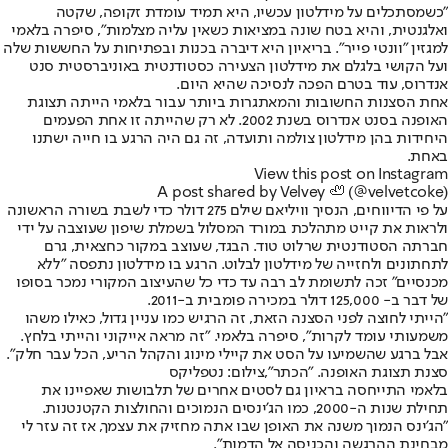
"כשמסתכלים על מידלטון עכשיו, היא תמיד עומדת זקופה, שקטה
ואלגנטית, והיא בטח שונה במציאות כשאין עליה מצלמות", סיפרה בלאמי
למגזין "וונטי פייר". בריאיון היא דיברה בכנות ובפתיחות על החששות שלה
ועל הקושי בלגלם את מידלטון הצעירה כסטודנטית באוניברסטית סנט
אנדרוס, עוד בטרם הפכה לנסיכה שהיא היום.
אחת הסצנות החשובות והמאתגרות ביותר עבור בלאמי הייתה תצוגת
האופנה בסנט אנדרוס בשנת 2002. לא רק שהייתה זו אחת הפעמים
היחידות בהן מידלטון צולמה ותועדה, זה גם היה הרגע בו חייה ישתנו
באחת.
View this post on Instagram
A post shared by Velvey 🦥 (@velvetcoke)
על פי הדיווחים, הנסיך וויליאם שילם 275 דולר כדי לשבת בשורה הראשונה
ולראות את קייט מתהלכת במורד המסלול בשמלת שיפון שעוצבה על ידי
חברתה הסטודנטית שרלוט טוד. הבגד, שעוצב במקור כחצאית, גרם
לתחתונים ולחזייה של מידלטון לבלוט. הרגע בו מידלטון נתפסה "ללא
מכנסיים" זכה לתשומת לב רבה עד כדי כל שהעיצוב המקורי נמכר בסופו
של דבר ב- 125,000 דולר במכירה פומבית ב-2011.
"הייתי לחוצה לפני הסצנה הזאת, זה הרגיש כמו עניין גדול, כאילו משהו
משמעותי עומד לקרות", סיפרה בלאמי. "זה מראה אייקוני והייתי בלחץ.
אבל ברגע שהשמיעו על הסט את קיילי מינוג והקהל הריע, הכל עבר חלק".
סצנת תצוגת האופנה. "הכתר",צילום: נטפליקס
בלאמי התייחסה בראיון גם לסטים אחרים של תלבושות שאפיינו את
תחילת שנות ה-2000, כמו הג'ינסים הנמוכים והחולצות הקטנטנות.
"הג'ינס הנמוך משנה את האופן שבו אתה מחזיק את עצמך, אז זה עזר לי
מבחינת ההרגשה והכניסה אל הדמות".