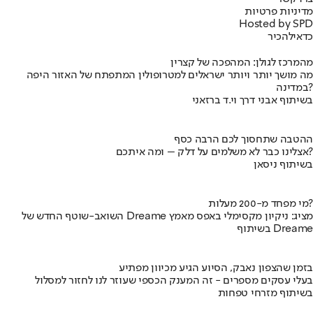
מדיניות פרטיות
Hosted by SPD
כדאי
להכיר
מהמרכז לגולן: המהפכה של קצרין
מה מושך יותר ויותר ישראלים למטרופולין המתפתח של האזור היפה
במדינה?
בשיתוף אבני דרך וי.ד ברזאני
ההטבה שתחסוך לכם הרבה כסף
אצלינו כבר לא משלמים על דלק – ומה איתכם?
בשיתוף ניסאן
מי מפחד מ-200 מעלות?
השואב-שוטף החדש של Dreame מציג: ניקיון מקסימלי באפס מאמץ
בשיתוף Dreame
בזמן שהצפון נאבק, הסיוע הגיע מכיוון מפתיע
בעלי עסקים מספרים - זה המענק הכספי שעוזר לנו לחזור למסלול
בשיתוף מזרחי טפחות