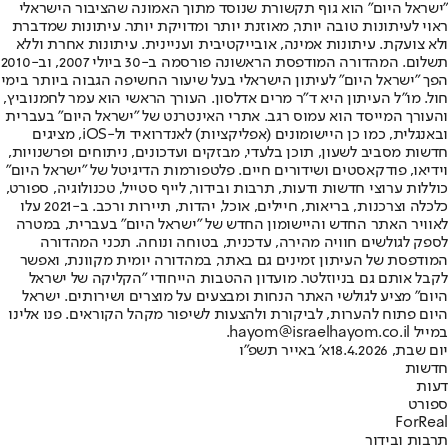
"ישראל היום" הוא גוף תקשורת שנוסד מתוך האמונה שהציבור הישראלי
ראוי לעיתונות טובה יותר, מאוזנת יותר ומדויקת יותר. עיתונות שמדברת
ולא צועקת. עיתונות אמינה, אובייקטיבית ועניינית. עיתונות אחרת וללא
תשלום. המהדורה המודפסת הראשונה פורסמה ב-30 ביולי 2007, וב-2010
הפך "ישראל היום" לעיתון הישראלי בעל שיעור החשיפה הגבוה ביותר בימי
חול. מו"ל העיתון היא ד"ר מרים אדלסון. העורך הראשי הוא עמר לחמנוביץ,
והעורך המייסד הוא עמוס רגב. אתרי האינטרנט של "ישראל היום" בעברית
ובאנגלית, כמו כן היישומונים (אפליקציות) לאנדרואיד ול-iOS, מציגים
חדשות מסביב לשעון, תוכן בלעדי, מבזקים ועדכונים, ניתוחים ופרשנויות,
וידיאו, פודקאסטים ושידורים חיים. פלטפורמות הדיגיטל של "ישראל היום"
כוללות ערוצי חדשות ודעות, תרבות ובידור, לייף סטייל, טכנולוגיה, ספורט,
כלכלה וצרכנות, בריאות, חיילים, אוכל, יהדות, תיירות ורכב. ב-2021 עלו
לאוויר האתר החדש והיישומון החדש של "ישראל היום" בעברית, במטרה
לספק לגולשים חוויה מהירה, עדכנית, בטוחה ונוחה. תכני המהדורה
המודפסת של העיתון זמינים גם באתר, במהדורה יומית מקוונת, ואפשר
לקבל אותם גם בניוזלטר. מועדון ההטבות הייחודי "הקליקה של ישראל
היום" מציע לגולשי האתר הנחות ומבצעים על מוצרים ושירותים. ישראל
היום פתוח להערות, לביקורת ולהצעות לשיפור מקהל הקוראים. פנו אלינו
במייל hayom@israelhayom.co.il.
יום שבת, 18.4.2026
א' באייר תשפ"ו
חדשות
דעות
ספורט
ForReal
תרבות ובידור