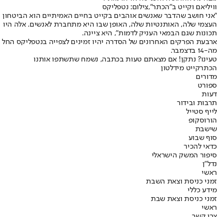
וויליאם וקייט ב"הכתר",צילום: נטפליקס
"אני חושב שהדבר שאנשים אוהבים בקייט בחיים האמיתיים הוא הביטחון
העצמי שלה, האותנטיות שלה, האופן שבו היא מתחברת לאנשים. אלה היו
תכונות שגם הבמאי העניק לדמות", היא ציינה.
ארבעת הפרקים האחרונים של הסדרה יהיו זמינים לצפייה בנטפליקס החל
מה-14 בדצמבר.
טעינו? נתקן! אם מצאתם טעות בכתבה, נשמח שתשתפו אותנו
הכתר
קייט מידלטון
מדורים
ספורט
דעות
תרבות ובידור
לייף סטייל
הורוסקופ
שישבת
סוף שבוע
כדאי להכיר
סיפור המשק הישראלי
נדל"ן
ראשי
זמני כניסת וצאת השבת
מידע כללי
זמני כניסת וצאת שבת
ראשי
צרו קשר