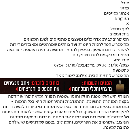
אוכל
מגזין
אנחנו מגייסים
English
X
לייף סטייל
בית ועיצוב
הכי קרוב לבית: אדריכלים ומעצבים מתגייסים למען המפונים
מהאנגר שהפך לחנות חינמית ועד צוותים שמרהטים ומאבזרים דירות
למפוני הדרום והצפון, בניסיון להחזיר תחושה ביתית ועוטפת • ארבעה
מיזמים מבקשים לתת חיבוק חם
אורי סלע
31/10/2023, 09:36
,עודכן
31/10/2023, 09:37
0
השמעה
ההאנגר של חזית הבית. צילום: לימור זומר
העורף הישראלי מפגין חוזק וחוסן שמפיח תקווה ומראה קרן אור דקה
בקצה המנהרה החשוכה. ההתנדבות וההירתמות היא בכל הרמות -
מתרומות כספיות, חברתיות ועד כאלו שמתמחות באבזור והלבשת דירות
למען מפוני הדרום והצפון. בכל אחד מהפרויקטים אפשר לראות התגייסות
של אדריכלים ומעצבים שמובילים את המיזם, חברות וספקים מתחום
העיצוב שתורמים את הפריטים, והמפונים עצמם שמרגישים שיש להם
כתובת למענה.