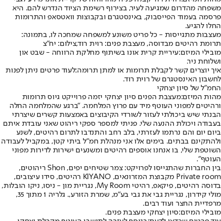
משפחה מהדרום שמגיעה לעיר, בצירוף רשימת הציוד הנדרש להם. היא
פרסמה בעמוד הפייסבוק, באינסטגרם ובקבוצות וואטסאפ והתרומות
החלו להגיע.
מעצבות מתגייסות - כל פריט משונע למשפחה שמחכה לו, בתמונה:
תרומת רהיטים מבדוסה, מעצבת פנים: רוית רוד,צילום: יח"צ
מובילי המיזם:
עיריית קרית אונו בשיתוף מחלקת הרווחה - שבט און
ושלוחת ניר.
איך יוצרים קשר לקבלת תרומות או למתן תרומה:
לעוד פרטים ניתן לפנות
ל
חשבון האינסטגרם של רוית רוד
.
החמ"ל של סיון יצחקי
מהות המיזם:
מעצבת הפנים סיון יצחקי יזמה פרוייקט גיוס תרומות
ורהיטים למפוני העוטף מיד עם פרוץ המלחמה. "ברגע שהמלחמה החלה
הבנתי שיש ביכולתי לעזור לשורדי הקיבוצים באמצעות קשרים שיצרתי
בעבודה ויכולת ההנעה שלי. פניתי למספר ספקי ריהוט שאני עובדת איתם
ביום יום והם נרתמו לעזרתי, בלב רחב והתנדבו לתרום רהיטים, לשנע
ולהתקינם בבתים. בימים אלו אני מנהלת חמ״ל ביתי קטן, במקביל לעבודה
השוטפת שלי, בו אנחנו אוספים רהיטים ומשנעים ישירות לדירות מפוני
העוטף".
בין החברות שהתגייסו לפרויקט: צמר שטיחים יפים, Shon ריהוטים,
Private room מקבוצת המזרונאים, KIYANO רהיטים, סידו עיצובים,
בדוסה רהיטים, פיקאפ, רהיטי My Room, נגריית מון - ניסו, ניקו הובלות,
מולי קידרון, נגריית גבי את גבי בע״מ, שמרת הזורע,. גלריה 1 מתוך 35,
מרפדיית החצר ועוד רבים.
מובילי המיזם:
סיון יצחקי מעצבת פנים.