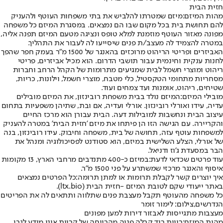
חזית הבית
מהות המיזם:
מיזם שמטרתו להלביש את בתי משפחות העוטף ולהעניק
להם תחושת בית בכל מקום שבו הם נמצאים. במסגרת המיזם כל משפחה
מפונה מאזור העוטף מוזמנת למלא טופס ונציגה מטעם המיזם תפנה אליה,
במטרה להצמיד לה מעצב/ת פנים שיסייעו לה לעבור את התהליך.
האביזרים ופריטי הריהוט מרוכזים בהאנגר של 1500 מ"ר בעמק חפר שהפך
לחנות ענקית וחינמית עבור תושבי הדרום. הוא מכיל אביזרים, פריטי
ריהוט ומוצרי חשמל לבית שמגיעים מתרומות של הקהל הרחב וחברות
מסחריות מתחומי הטקסטיל, כלי מטבח, מוצרי חשמל, וילונות, כריות,
שטיחים, ריהוט, אומנות ועד צמחים ועוד.
מובילי המיזם:
המיזם נולד בבית משפחת רובינזון, את המיזם מובילים
עדיה, עידו ואורלי רובינזון. אורלי ועדיה, אם ובת, שתיהן משפעיות בתחום
עיצוב הבית ונחשבות למובילות דעה. הבית עבורן הוא מרכז החיים
והקריירה. עם הגישה הזו הן פיתחו את מיזם 'חזית הבית' במטרה להעניק
למשפחות עוטף עזה, תחושה של בית, משפחה וחיבוק. עידו רובינזון, בנה
של אורלי, הצלע השלישית במיזם, הוא סטודנט לפסיכולוגיה ומנהל את
הבר במסעדת ג'וז ודניאל.
עוד פרטים שכדאי לדעת:
במיזם כ-400 מתנדבים מרחבי הארץ, 13 מקומות
איסוף והאנגר מרכזי שמשתרע על פני 1500 מ"ר.
איך יוצרים קשר לקבלת תרומות או למתן תרומה:
כל הפרטים נמצאים
באתר ייעודי שקם לטובת המיזם -
חזית הבית (ltx.bio)
.
כל משפחה מהעוטף תקבל מעצבת פנים שתלווה ותתאים לה את הפריטים
הנדרשים,צילום: לימור זומר
מעצבות מתגייסות לאבזור דירות למען מפונים
מהות המיזם:
רווית רוד קבלה פניה מהרווחה של קריית אונו מידע לגבי