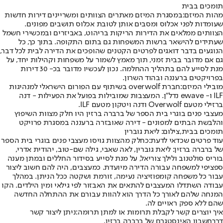
תומכים בבית
מהות המיזם:
במסגרת המיזם מאתרים הצוותים ומשריינים דירות חדשות
שעומדות לפני אכלוס ומסבים אותן לטובת אכלוס תושבים מפונים.
הצוותים ממלאים את הדירות הריקות בריהוט, באביזרים ובמכשירי חשמל
שעתידים להישאר ברשות המשפחות גם בתום התקופה. בתוך כך, כל
הנוגעים בדבר דואגים לפרטים הקטנים שהופכים את הדירה לבית לכל דבר,
גם אם מדובר בבית זמני, תוך מאמץ לשמור על משפחות וקהילות יחד, על
מנת לסייע להם בתהליך ההחלמה. נכון לעכשיו מדובר בכ- 30 דירות
בפרויקטים ברעננה ובהוד השרון.
מובילי המיזם:
חברת overwolf בשיתוף עם הפורום הישראלי למנהיגות
ILF ו- ewave נדל"ן. המעצבות שמובילות בפועל את הפעילות - דנה
ברזילי מטעם Overwolf ודנה ויטקון מטעם ILF.
מעצבי פנים בוגרי בית הספר של ברברה ברזין היו חלק מצוות השיפוץ
והלבשת הבתים למפונים - דירה שאובזרה ברעננה במסגרת פרויקט
תומכים בבית,צילום: ליאת גוברין
עוד פרטים שכדאי לדעת:
כחלק מהצוות גויסו מעצבי פנים בוגרי בית הספר
של ברברה ברזין: ליאת גוברין, לאה שאבי, גילה שם-טוב, יהודית אדרי,
בוריס סולטנוב ולילך צוריאל, על מנת לסייע בסידור החללים ובמתן מענה
ספציפי למשפחה עבורה הדירה מיועדת. כמעצבים, היה להם חשוב ליצור
עבור כל משפחה קומפוזיציה נעימה, זורמת ושקטה ככל הניתן. במהלך
עבודה השתדלו המעצבים להתאים את האבזור לפי גילאי ומין הילדים. הקו
המנחה שלהם לאורך כל הדרך הוא להוות עבורם את ההתחלה החדשה
שהם ללא ספק ראויים לה.
איך יוצרים קשר לקבלת תרומות או למתן תרומה:
ניתן ליצור קשר
דרך
חשבון האינסטגרם של ברברה ברזין
.