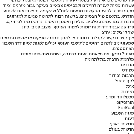
עוד פרטים שכדאי לדעת:
בנוסף לעזרה לתושבי העוטף מקבלת יצחקי
עשרות פניות לעזרה לחיילים ולבסיסים צבאיים בעיקר עבור מזרנים, ציוד
טקטי ופרטי לבוש. הבקשות מגיעות לחמ"ל שהקימה והיא ודואגת לשינוע
הנדרש, בתיאום מול הבסיסים. בקשות רבות לתרומה מגיעות למזרונים
וחברות כמו עמינח, פלסיב, פולירון וויסמן רהיטים, נרתמו מיד לפרויקט.
פרויקט אבזור דירות ותרומות למפוני העוטף, עיצוב פנים: סיון
יצחקי,צילום: יח"צ
איך יוצרים קשר לקבלת תרומות או למתן תרומה:
ספקים או אנשים פרטיים
שמעוניינים לתרום רהיטים לתושבי העוטף יכולים לפנות ל
סיון דרך חשבון
האינסטגרם
.
טעינו? נתקן! אם מצאתם טעות בכתבה, נשמח שתשתפו אותנו
מלחמת חרבות ברזל
תרומה
מדורים
ספורט
תרבות ובידור
לייף סטייל
אוכל
תיירות
טכנולוגיה ומדע
הורוסקופ
ForReal
מגזין השבוע
דעות
חדשות בארץ
חדשות בעולם