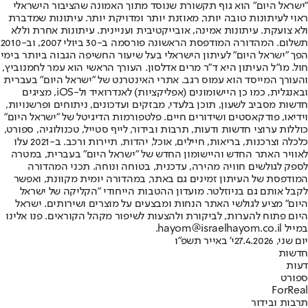
"ישראל היום" הוא גוף תקשורת שנוסד מתוך האמונה שהציבור הישראלי
ראוי לעיתונות טובה יותר, מאוזנת יותר ומדויקת יותר. עיתונות שמדברת
ולא צועקת. עיתונות אמינה, אובייקטיבית ועניינית. עיתונות אחרת וללא
תשלום. המהדורה המודפסת הראשונה פורסמה ב-30 ביולי 2007, וב-2010
הפך "ישראל היום" לעיתון הישראלי בעל שיעור החשיפה הגבוה ביותר בימי
חול. מו"ל העיתון היא ד"ר מרים אדלסון. העורך הראשי הוא עמר לחמנוביץ,
והעורך המייסד הוא עמוס רגב. אתרי האינטרנט של "ישראל היום" בעברית
ובאנגלית, כמו כן היישומונים (אפליקציות) לאנדרואיד ול-iOS, מציגים
חדשות מסביב לשעון, תוכן בלעדי, מבזקים ועדכונים, ניתוחים ופרשנויות,
וידיאו, פודקאסטים ושידורים חיים. פלטפורמות הדיגיטל של "ישראל היום"
כוללות ערוצי חדשות ודעות, תרבות ובידור, לייף סטייל, טכנולוגיה, ספורט,
כלכלה וצרכנות, בריאות, חיילים, אוכל, יהדות, תיירות ורכב. ב-2021 עלו
לאוויר האתר החדש והיישומון החדש של "ישראל היום" בעברית, במטרה
לספק לגולשים חוויה מהירה, עדכנית, בטוחה ונוחה. תכני המהדורה
המודפסת של העיתון זמינים גם באתר, במהדורה יומית מקוונת, ואפשר
לקבל אותם גם בניוזלטר. מועדון ההטבות הייחודי "הקליקה של ישראל
היום" מציע לגולשי האתר הנחות ומבצעים על מוצרים ושירותים. ישראל
היום פתוח להערות, לביקורת ולהצעות לשיפור מקהל הקוראים. פנו אלינו
במייל hayom@israelhayom.co.il.
יום שני, 27.4.2026
י' באייר תשפ"ו
חדשות
דעות
ספורט
ForReal
תרבות ובידור