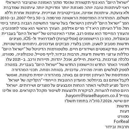
"ישראל היום" הוא גוף תקשורת שנוסד מתוך האמונה שהציבור הישראלי
ראוי לעיתונות טובה יותר, מאוזנת יותר ומדויקת יותר. עיתונות שמדברת
ולא צועקת. עיתונות אמינה, אובייקטיבית ועניינית. עיתונות אחרת וללא
תשלום. המהדורה המודפסת הראשונה פורסמה ב-30 ביולי 2007, וב-2010
הפך "ישראל היום" לעיתון הישראלי בעל שיעור החשיפה הגבוה ביותר בימי
חול. מו"ל העיתון היא ד"ר מרים אדלסון. העורך הראשי הוא עמר לחמנוביץ,
והעורך המייסד הוא עמוס רגב. אתרי האינטרנט של "ישראל היום" בעברית
ובאנגלית, כמו כן היישומונים (אפליקציות) לאנדרואיד ול-iOS, מציגים
חדשות מסביב לשעון, תוכן בלעדי, מבזקים ועדכונים, ניתוחים ופרשנויות,
וידיאו, פודקאסטים ושידורים חיים. פלטפורמות הדיגיטל של "ישראל היום"
כוללות ערוצי חדשות ודעות, תרבות ובידור, לייף סטייל, טכנולוגיה, ספורט,
כלכלה וצרכנות, בריאות, חיילים, אוכל, יהדות, תיירות ורכב. ב-2021 עלו
לאוויר האתר החדש והיישומון החדש של "ישראל היום" בעברית, במטרה
לספק לגולשים חוויה מהירה, עדכנית, בטוחה ונוחה. תכני המהדורה
המודפסת של העיתון זמינים גם באתר, במהדורה יומית מקוונת, ואפשר
לקבל אותם גם בניוזלטר. מועדון ההטבות הייחודי "הקליקה של ישראל
היום" מציע לגולשי האתר הנחות ומבצעים על מוצרים ושירותים. ישראל
היום פתוח להערות, לביקורת ולהצעות לשיפור מקהל הקוראים. פנו אלינו
במייל hayom@israelhayom.co.il.
יום שישי, 10.7.2026
כ"ה בתמוז תשפ"ו
חדשות
דעות
ספורט
ForReal
תרבות ובידור