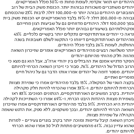
היהודים יש תואר אקדמי, לעומת פחות מ-30% מכלל האמריקאים.
יהודים משתכרים משכורות גבוהות יותר. הכנסת משק הבית של רוב
המבוגרים היהודים גבוהה יותר מ-100,000 דולר, לרבות 23% שהכנסתם
גבוהה מ-200,000 דולר. ל-19% בלבד מהאמריקאים יש הכנסת משק בית
בסך 100,000 דולר. היהודים מדווחים גם על שביעות רצון מחייהם
ומקהילותיהם בשיעורים גבוהים יותר מכלל האמריקאים.
נראה כי יהודים אורתודוקסיים נתקלים יותר בקשיים כלכליים. 45%
מהיהודים האורתודוקסיים דיווחו כי התקשו לשלם חשבונות בשנה
החולפת, לעומת 26% בלבד מכלל היהודים.
יותר משלושה רבעים מהיהודים האמריקאים אומרים שזיכרון השואה
מהווה חלק מהותי מהיותם יהודים
הסקר מדגיש אמנם את ההבדלים בין יהודי ארה"ב, אבל הוא גם מצא כי
הרוב הגדול של היהודים, 76%, סבור כי זיכרון השואה הכרחי להיותם
יהודים. מספר דומה של יהודים אמרו אותו הדבר גם על ניהול חיים
מוסריים ואתיים.
בקצה השני של הסקאלה, 15% בלבד מהיהודים אמרו כי שמירת מצוות
הכרחית להיותם יהודים, ו-33% אמרו שהכרחי להיות חלק מקהילה
יהודית. בקרב המשיבים האורתודוקסיים, הנתונים הפוכים: 83% ראו
בשמירת מצוות היהדות היבט הכרחי, ו-69% אמרו כי השתייכות לקהילה
יהודית היא הכרחית. 51% בלבד מהיהודים האורתודוקסיים אמרו שזיכרון
השואה הכרחי להיותם יהודים, ובכך משקפים, ללא ספק, את הדגש ששמה
הקהילה על שמירת מצוות.
זיכרון השואה קיבל עדיפות נמוכה יותר בקרב בוגרים צעירים - למרות
שהוא עדיין גבוה. 61% מהמשיבים מתחת לגיל 30 אמרו שהוא הכרחי
להיותם יהודים.