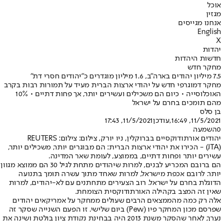
אוכל
מגזין
אנחנו מגייסים
English
X
יהדות
חדשות היהדות
מחקר חדש
7.5 מיליון יהודים בארה"ב, 1.6 מיליון מוגדרים כ"יהודים חסרי דת"
מחקר דמוגרפי חדש על יהודי ארצות הברית מעיד על תמורות רבות בקרב
האוכלוסייה • כיום הם משכילים ועשירים יותר, אך פחות דתיים • 10%
מהם תומכים בחרם על ישראל
בן סלס
11/5/2021, 16:49
,עודכן
11/5/2021, 17:43
0
השמעה
יהודים אורתודוקסיים בברוקלין, ניו יורק, צילום: צילום: REUTERS
(JTA) - הכירו את יהודי ארצות הברית: הם מבוגרים יותר, משכילים יותר,
עשירים יותר ופחות דתיים, בממוצע, לעומת שאר המדינה.
הם ברובם המכריע לבנים, למרות שיהודים מתחת לגיל 30 הם ממוצא מגוון
יותר. לרובם אכפת מישראל, למרות שאחד מתוך עשרה תומך בתנועה
הדוגלת בחרם על ישראל. רוב הצעירים מתחתנים עם לא-יהודים, למרות
שאין זה המצב בקהילה האורתודוקסית הצומחת.
אלה רק כמה מהממצאים הרבים שעולים ממחקר על אמריקאים יהודים
שפרסם מכון המחקר פיו (Pew) ביום שלישי. זו הפעם השנייה שסקר זה
נערך, לאחר שהסקר משנת 2013 היה בבחינת נקודת ציון בולטת ושינה את