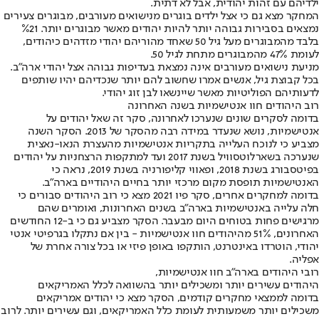
ילדיהם עם זהות יהודית, אבל לא דתית.
המחקר מצא גם כי אצל ילדים בוגרים מנישואים מעורבים, מבוגרים צעירים
נמצאים בסבירות גבוהה יותר להיות יהודים מאשר מבוגרים יותר. %21
בלבד מהמבוגרים מעל גיל 50 שאחד מהוריהם יהודי מזדהים כיהודים,
לעומת 47% מהמבוגרים מתחת לגיל 50.
מניעת נישואים מעורבים אינה נמצאת בעדיפות גבוהה אצל יהודי ארה"ב.
בכל קבוצת גיל, אנשים אמרו שחשוב להם יותר שנכדיהם יהיו שותפים
לדעותיהם הפוליטיות מאשר שיינשאו לבן זוג יהודי.
רוב היהודים חוו אנטישמיות בשנה האחרונה
בדומה לסקרים שונים שנערכו לאחרונה, סקר זה שאל יהודים על
אנטישמיות, נושא שנעדר במידה רבה מהסקר של 2013. הסקר השנה
מצביע כי לנוכח העלייה בתקריות אנטישמיות מהעצרת הנאו-נאצית
שנערכה בשארלוטסוויל בשנת 2017 ועד למתקפות הרצחניות על יהודים
בפיטסבורג בשנת 2018, ופאווי קליפורניה בשנת 2019, נראה כי
האנטישמיות תופסת מקום מרכזי יותר בחיים היהודיים בארה"ב.
בדומה למחקרים אחרים, סקר פיו 2021 מצא כי רוב היהודים סבורים כי
חלה עלייה באנטישמיות בארה"ב בשנים האחרונות, ואומרים שהם
מרגישים פחות בטוחים היום מבעבר. הסקר מצביע גם כי ב-12 החודשים
האחרונים, 51% מהיהודים חוו אנטישמיות - בין אם נתקלו בגרפיטי אנטי
יהודי, הוטרדו באינטרנט, הותקפו באופן פיזי או בכל צורה אחרת של
אפליה.
רובי היהודים בארה"ב חוו אנטישמיות,
היהודים עשירים יותר ומשכילים יותר בהשוואה לכלל האמריקאים
בדומה לממצאי מחקרים קודמים, הסקר מצא כי יהודים אמריקאים
משכילים יותר משמעותית לעומת כלל האמריקאים, וגם עשירים יותר. לרוב