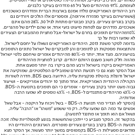
כשחורים, 6% כרב-גזעיים, ופחות מ-1% כאסיאתים או מאיי הפסיפיק.
לעומתם, 97% מהיהודים מעל גיל 65 מזדהים בעיקר כלבנים.
רוב היהודים האמריקאים נולדו אמנם בארצות הברית ומזדהים כאשכנזים
(ששורשיהם בעיקר ממזרח אירופה), ומספרים אלו הולכים ויורדים גם
בקרב בוגרים צעירים. בקרב מבוגרים מתחת לגיל 30, 28% מהם אינם
אשכנזים, מזדהים עם לפחות מיעוט גזעי אחד, או שהם ילדים של מהגרים.
10%
מהיהודים תומכים בחרם על ישראל
-
אבל מחצית מהמבוגרים הצעירים
לא שמעו רבות על כך
בדומה לסקר משנת 2013, היהודים האמריקאים נשאלו על יחסם לישראל,
והתוצאות מספקות הן לתומכים והן למבקרים של ישראל נתונים התומכים
בטיעוניהם. מצד אחד, יותר מ-80% מהיהודים אומרים שיחסם כלפי ישראל
מהווה חלק חשוב מעצם היותם יהודים. קרוב למחצית מהיהודים
האמריקאים ביקרו בישראל ורבע מהם ביקרו בה יותר מפעם אחת.
אבל הסקר מצא גם כי תנועת החרם שמובילים הפלסטינים, שמוקיעה את
ישראל ודוגלת בהטלת סנקציות עליה, הידועה בשם BDS, חדרה לשורות
הקהילה היהודית האמריקאית. אחד מתוך 10 יהודים אמריקאים - ושיעור
גבוה מעט יותר בקרב צעירים - אומרים כי הם תומכים בתנועת ה-BDS.
כ-43% מהיהודים מתנגדים ל-BDS, ו- 43% נוספים לא שמעו הרבה
אודותיה.
(הסקר לא הגדיר מהי תנועת ה-BDS - בשל ויכוח על היקפה - אבל שאל
אנשים עד כמה הם שמעו עליה. רק מי ששמע "משהו" או "הרבה" עליה,
נשאל אם הוא תומך או מתנגד לתנועה).
בהקשר זה, הסקר מצביע כי ייתכן שהחששות בנוגע לפופולריות שלה זוכה
תנועת ה-BDS בקרב בוגרים צעירים מופרזים. הארגונים היהודיים היו
מודאגים מפעילות ה-BDS בקמפוסים במשך יותר מעשור, אך הסקר מצא