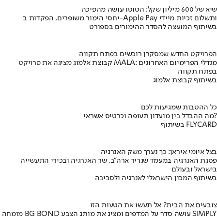
שיא של 600 מיליון שקל: הטוטו עושה מהפיכה
יחסי הימור משופרים, הפקדות ב-Apple Pay ותשלום זכיות מיידי
בשיתוף המועצה להסדר ההימורים בספורט
הפרויקט החדש שמסקרן רוכשים בפתח תקווה
קבוצת אלמוג מציגה את פרויקט MALA: מגדלי הפרימיום האחרונים
בפתח תקווה
בשיתוף קבוצת אלמוג
כל ההטבות שמגיעות לכם
מה ההבדל בין מועדון תעופה וכרטיס אשראי?
בשיתוף FLYCARD
בצל איומי איראן: כך נערך משק האנרגיה
פסגת האנרגיה במעמד שגריר ארה"ב, שר האנרגיה ובכירי התעשייה
בישראל ובעולם
בשיתוף המכון הישראלי לאנרגיה ולסביבה
צובעים את הבית? אל תעשו את הטעות הזו
מומחה BG BOND עושה סדר על המדפים ומציג את מותג הצבע SIMPLY