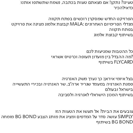
טעינו? נתקן! אם מצאתם טעות בכתבה, נשמח שתשתפו אותנו
כדאי
להכיר
הפרויקט החדש שמסקרן רוכשים בפתח תקווה
קבוצת אלמוג מציגה את פרויקט MALA: מגדלי הפרימיום האחרונים
בפתח תקווה
בשיתוף קבוצת אלמוג
כל ההטבות שמגיעות לכם
מה ההבדל בין מועדון תעופה וכרטיס אשראי?
בשיתוף FLYCARD
בצל איומי איראן: כך נערך משק האנרגיה
פסגת האנרגיה במעמד שגריר ארה"ב, שר האנרגיה ובכירי התעשייה
בישראל ובעולם
בשיתוף המכון הישראלי לאנרגיה ולסביבה
צובעים את הבית? אל תעשו את הטעות הזו
מומחה BG BOND עושה סדר על המדפים ומציג את מותג הצבע SIMPLY
בשיתוף BG BOND