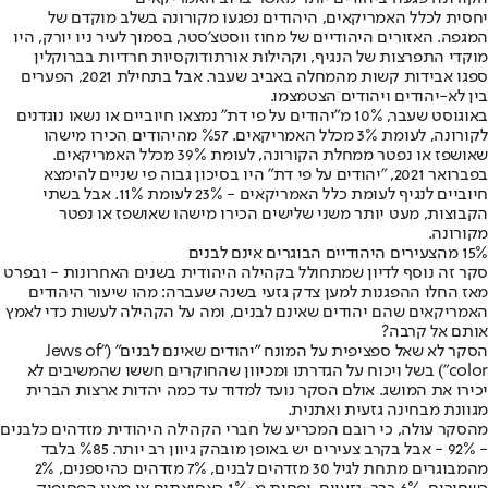
יחסית לכלל האמריקאים, היהודים נפגעו מקורונה בשלב מוקדם של
המגפה. האזורים היהודיים של מחוז ווסטצ'סטר, בסמוך לעיר ניו יורק, היו
מוקדי התפרצות של הנגיף, וקהילות אורתודוקסיות חרדיות בברוקלין
ספגו אבידות קשות מהמחלה באביב שעבר. אבל בתחילת 2021, הפערים
בין לא-יהודים ויהודים הצטמצמו.
באוגוסט שעבר, 10% מ"יהודים על פי דת" נמצאו חיוביים או נשאו נוגדנים
לקורונה, לעומת 3% מכלל האמריקאים. %57 מהיהודים הכירו מישהו
שאושפז או נפטר ממחלת הקורונה, לעומת 39% מכלל האמריקאים.
בפברואר 2021, "יהודים על פי דת" היו בסיכון גבוה פי שניים להימצא
חיוביים לנגיף לעומת כלל האמריקאים - 23% לעומת 11%. אבל בשתי
הקבוצות, מעט יותר משני שלישים הכירו מישהו שאושפז או נפטר
מקורונה.
15% מהצעירים היהודיים הבוגרים אינם לבנים
סקר זה נוסף לדיון שמתחולל בקהילה היהודית בשנים האחרונות - ובפרט
מאז החלו ההפגנות למען צדק גזעי בשנה שעברה: מהו שיעור היהודים
האמריקאים שהם יהודים שאינם לבנים, ומה על הקהילה לעשות כדי לאמץ
אותם אל קרבה?
הסקר לא שאל ספציפית על המונח "יהודים שאינם לבנים" ("Jews of
color") בשל ויכוח על הגדרתו ומכיוון שהחוקרים חששו שהמשיבים לא
יכירו את המושג. אולם הסקר נועד למדוד עד כמה יהדות ארצות הברית
מגוונת מבחינה גזעית ואתנית.
מהסקר עולה, כי רובם המכריע של חברי הקהילה היהודית מזדהים כלבנים
- 92% - אבל בקרב צעירים יש באופן מובהק גיוון רב יותר. %85 בלבד
מהמבוגרים מתחת לגיל 30 מזדהים לבנים, 7% מזדהים כהיספנים, 2%