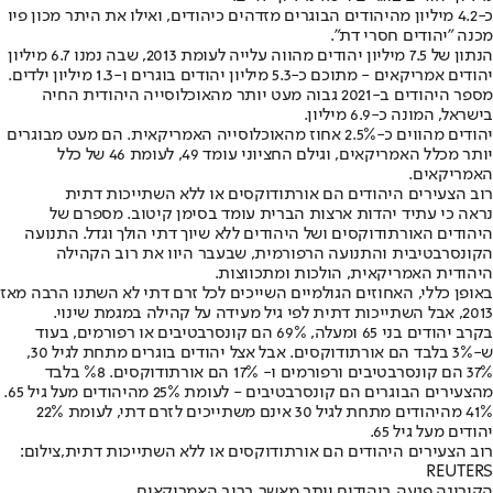
כ-4.2 מיליון מהיהודים הבוגרים מזדהים כיהודים, ואילו את היתר מכון פיו
מכנה "יהודים חסרי דת".
הנתון של 7.5 מיליון יהודים מהווה עלייה לעומת 2013, שבה נמנו 6.7 מיליון
יהודים אמריקאים - מתוכם כ-5.3 מיליון יהודים בוגרים ו-1.3 מיליון ילדים.
מספר היהודים ב-2021 גבוה מעט יותר מהאוכלוסייה היהודית החיה
בישראל, המונה כ-6.9 מיליון.
יהודים מהווים כ-2.5% אחוז מהאוכלוסייה האמריקאית. הם מעט מבוגרים
יותר מכלל האמריקאים, וגילם החציוני עומד 49, לעומת 46 של כלל
האמריקאים.
רוב הצעירים היהודים הם אורתודוקסים או ללא השתייכות דתית
נראה כי עתיד יהדות ארצות הברית עומד בסימן קיטוב. מספרם של
היהודים האורתודוקסים ושל היהודים ללא שיוך דתי הולך וגדל. התנועה
הקונסרבטיבית והתנועה הרפורמית, שבעבר היוו את רוב הקהילה
היהודית האמריקאית, הולכות ומתכווצות.
באופן כללי, האחוזים הגולמיים השייכים לכל זרם דתי לא השתנו הרבה מאז
2013, אבל השתייכות דתית לפי גיל מעידה על קהילה במגמת שינוי.
בקרב יהודים בני 65 ומעלה, 69% הם קונסרבטיבים או רפורמים, בעוד
ש-3% בלבד הם אורתודוקסים. אבל אצל יהודים בוגרים מתחת לגיל 30,
37% הם קונסרבטיבים ורפורמים ו- 17% הם אורתודוקסים. %8 בלבד
מהצעירים הבוגרים הם קונסרבטיבים - לעומת 25% מהיהודים מעל גיל 65.
41% מהיהודים מתחת לגיל 30 אינם משתייכים לזרם דתי, לעומת 22%
יהודים מעל גיל 65.
רוב הצעירים היהודים הם אורתודוקסים או ללא השתייכות דתית,צילום:
REUTERS
הקורונה פגעה ביהודים יותר מאשר ברוב האמריקאים