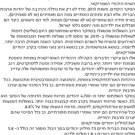
השיח היהודי האמריקאי.
הסקר הקודם, משנת 2013, מדד לא רק את גודלה והרכבה של יהדות ארצות
הברית, אלא הציג נתונים כמותיים במה הם מאמינים (או לא מאמינים),
באיזו מידה הם שומרים (או לא שומרים) מצוות, למי הם נישאים, כיצד הם
מגדלים את ילדיהם ומה יחסם כלפי ישראל.
רוב השאלות שנשאלו במחקר החדש שמתפרסם היום (שלישי) דומות
לשאלות שנשאלו ב-2013, אך נוספו להן שאלות חדשות המבוססות על
האירועים והשיח של השנים האחרונות. הסקר השנה מעמיק הרבה יותר,
לדוגמה, בנושא אנטישמיות, וכן בנושא גיוון גזעי ואתני בקרב יהודים
אמריקאים.
אלו הם עיקרי הדברים: הקהילה היהודית האמריקאית צומחת והופכת
מגוונת יותר ויותר. היא ברובה משכילה, אמידה ונוטה לדמוקרטים. רוב
הצעירים נישאים ללא-יהודים, אף על פי שרבות ממשפחות אלה עדיין
מחנכות את ילדיהן כיהודים.
היהדות האורתודוקסית צומחת, והתנועה הקונסרבטיבית מתכווצת. ככל
שהיהודים הם יותר שומרי מצוות מסורתיים, כך גדל הסיכוי שהם יצרכו
תרבות יהודית.
בסקר השתתפו יותר מ-4,700 יהודים. מרווח טעות הדגימה של הסקר הוא
3%, כאשר מרווחי הטעות בקרב תת-קבוצות גבוה יותר. בשאלות הנוגעות
למשיבים אורתודוקסים, לדוגמה, מרווח הטעות עמד על 8.8%.
ככל שהיהודים הם יותר שומרי מצוות מסורתיים, כך גדל הסיכוי שהם
יצרכו תרבות יהודית,
יש
7.5
מיליון יהודים אמריקאים
בארצות הברית חיים 7.5 מיליון יהודים בסך הכול. מספר זה כולל כ- 5.8
מיליון יהודים בוגרים ו-1.8 מיליון ילדים.