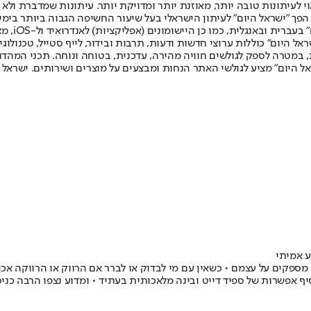
לעיתונות טובה יותר, מאוזנת יותר ומדויקת יותר. עיתונות שמדברת ולא צ
שלום. המהדורה המודפסת הראשונה פורסמה ב-30 ביולי 2007, וב-2010 הפך "ישראל היום" לעיתון הישראלי בעל שי
לחמנוביץ,
ל היום" כוללות ערוצי חדשות ודעות, תרבות ובידור, לייף סטייל, טכנולוגיה
ברית, במטרה לספק לגולשים חוויה מהירה, עדכנית, בטוחה ונוחה. תכני המה
ל היום" מציע לגולשי האתר הנחות ומבצעים על מוצרים ושירותים. ישראל 
ע אמיתי
פקים על עצמם • כשאין עם מי לבדוק או לברר אם הרווק או הרווקה אכן 
ף אפשרות של ספיד דייט ובינה מלאכותית בעתיד • ומדוע נצפו הרבה כניס