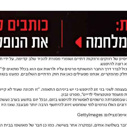
יון של רווקים ורווקות דתיים ושומרי מסורת להכיר שלב קדימה, על ידי
 רוצה להיפגש.
ל לברר דרך החבר המשותף פרטים עליו ולראות אם הוא בכלל מתאים לך", מ
חלק מהמקרים. אנחנו מפעילים כאן את חוק הדתיים השלובים. כמעט בטוח 
מה לשני בני זוג להיפגש כי יש ביניהם התאמה. "זו תכונה שעוד לא קיימ
 מועמד פוטנציאלי לדייט", מפרט נבון.
ה שבמסגרתה נרשמים לאפשרות להיפגש בזום, ובכל יום בתשע בערב נעשה חי
רוגים האלו גורמים למי שמחפש זיווג להיחשף הרבה יותר מבעבר, שאז היו
ם: GettyImages
בר בשלושה אחים, ובמקרה אחר בשישה. כמו כן חבר של מאושפז בבית החו