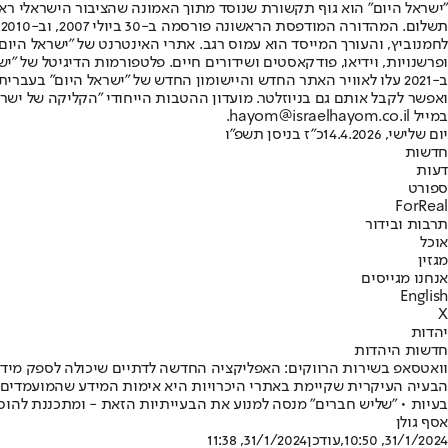
"ישראל היום" הוא גוף תקשורת שנוסד מתוך האמונה שהציבור הישראלי ראוי 
ת
ופרשנויות, וידיאו, פודקאסטים ושידורים חיים. פלטפורמות הדיגיטל של "ישרא
ב-2021 עלו לאוויר האתר החדש והיישומון החדש של "ישראל היום" בע
ואפשר לקבל אותם גם בניוזלטר. מועדון ההטבות הייחודי "הקליקה של ישרא
במייל hayom@israelhayom.co.il.
יום שלישי, 14.4.2026
כ"ז בניסן תשפ"ו
חדשות
דעות
ספורט
ForReal
תרבות ובידור
אוכל
מגזין
אנחנו מגייסים
English
X
יהדות
חדשות היהדות
וואטסאפ בשירות הרווקים: האפליקציה החדשה לדתיים שיכולה לספק מיד
הבעיה העיקרית שקיימת באתרי היכרויות היא אימות המידע שהמועמדים מס
בעיות • "שליש חברים" מנסה למנוע את הבעייתיות הזאת - ומתכננת להוסי
אסף גולן
31/1/2024, 10:50
,עודכן
31/1/2024, 11:38