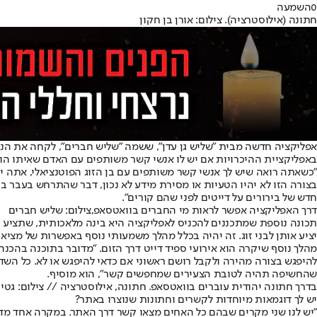
0
השמעה
חתונה (אילוסטרציה). צילום: אורן בן חקון
אפליקציה חדשה מבית "שליש גן עדן", ששמה "שליש חברים", לקחה את הניס
באפליקציית ההיכרויות אם יש לו אנשי קשר משותפים עם האדם שאיתו הוא
"כשאתה רואה שיש לך אנשי קשר משותפים עם בן הזוג הפוטנציאלי, אתה יכו
בצורה הזו לא יהיו הטעיות או מסירת מידע לא נכון, דבר שהתרחש בעבר ב
חדש של בירורים על דייטים לפני שהם קורים".
דרך האפליקציה אפשר לראות מי החברים בוואטסאפ,צילום: שליש חברים
תכונה נוספת שמתכננים להכניס לאפליקציה היא בינה מלאכותית, שתציע בעצ
יציע אותן לבני זוג. זה יהיה בכלל מהלך משמעותי נוסף באפשרות של מציאת
מהלך נוסף שיקרה הוא אירועי ספיד דייט דרך הזום. "מדובר בתוכנה בהכנ
להיפגש בצורה מהירה ולקבל רושם ראשוני אם כדאי להיפגש או לא. כל השד
שהחשיפה תהיה לטובת הצעירים שמחפשים קשר", הוא מוסיף.
בדרך חתונה יהודית עוברים בוואטסאפ. חתונה, אילוסטרציה // צילום: גטי אימג'ס,צילו
יש לך דוגמאות מיוחדות לקשרים וחתונות שנוצרו באתר?
"יש לנו שני מקרים שבהם כל האחים מצאו קשר דרך האתר. במקרה אחד מדו