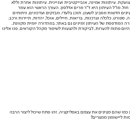
ועקת. עיתונות אמינה, אובייקטיבית ועניינית. עיתונות אחרת וללא
עור החשיפה הגבוה ביותר בימי חול. מו"ל העיתון היא ד"ר מרים אדלסון. העורך הראשי הוא עמר
 והעורך המייסד הוא עמוס רגב. אתרי האינטרנט של "ישראל היום" בעברית ובאנגלית, כמו כן היישומונים (אפליקציות) לאנדרואיד ול-iOS, מציגים חדשות מסביב לשעון, תוכן בלעדי, מבזקים ועדכונים, ניתוחים
, ספורט, כלכלה וצרכנות, בריאות, חיילים, אוכל, יהדות, תיירות ורכב.
דורה המודפסת של העיתון זמינים גם באתר, במהדורה יומית מקוונת,
היום פתוח להערות, לביקורת ולהצעות לשיפור מקהל הקוראים. פנו אלינו
כמו שהם מציגים את עצמם באפליקציה, זהו פתח שיכול ליצור הרבה
ות ליישומון ממצרים?