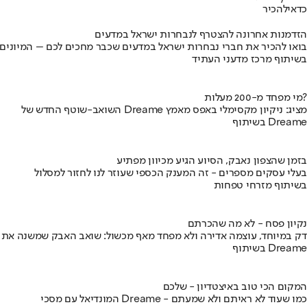
כדאי
להכיר
הזדמנות אחרונה להצטרף לנבחרות ישראל במדעים
בואו להכיר את חברי נבחרות ישראל במדעים שכבר מחכים לכם – המיונים
בשיתוף מרכז מדעני העתיד
מי מפחד מ-200 מעלות?
השואב-שוטף החדש של Dreame מציג: ניקיון מקסימלי באפס מאמץ
בשיתוף Dreame
בזמן שהצפון נאבק, הסיוע הגיע מכיוון מפתיע
בעלי עסקים מספרים - זה המענק הכספי שעוזר לנו לחזור למסלול
בשיתוף מזרחי טפחות
נקיון פסח - לא מה שהכרתם
דק במיוחד, עוצמה אדירה ולא מפחד מאף מכשול: שואב האבק שמשנה את
בשיתוף Dreame
המקום הכי טוב באיצטדיון - שלכם
המונדיאל עם מסכי Dreame - כמו שעוד לא ראיתם ולא שמעתם