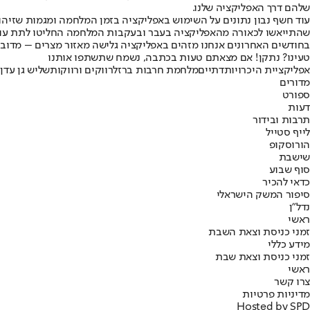
שלהם דרך האפליקציה שלנו.
עוד חשף נבון נתונים על השימוש באפליקציה בזמן המלחמה ומגמות שזיהו:
שהתייאשו לכאורה מהאפליקציה בעבר ובעקבות המלחמה החליטו לתת עוד צ'
בחודשים האחרונים אנחנו מזהים באפליקציה גלישה מאזור מצרים – מדוב
טעינו? נתקן! אם מצאתם טעות בכתבה, נשמח שתשתפו אותנו
אפליקציית היכרויות
דתיים
מלחמת חרבות ברזל
רווקים ורווקות
שליש גן עדן
מדורים
ספורט
דעות
תרבות ובידור
לייף סטייל
הורוסקופ
שישבת
סוף שבוע
כדאי להכיר
סיפור המשק הישראלי
נדל"ן
ראשי
זמני כניסת וצאת השבת
מידע כללי
זמני כניסת וצאת שבת
ראשי
צרו קשר
מדיניות פרטיות
Hosted by SPD