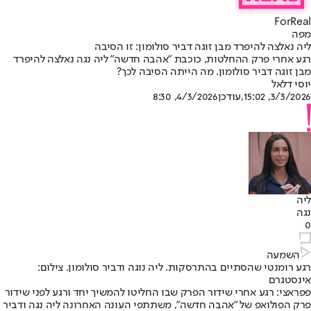
ForReal
מפה
ליה נאלצה להיפרד מבן זוגה דביר סולומון: זו הסיבה
רגע אחרי פרק ההחלטות, כוכבת "אהבה חדשה" ליה נגה נאלצה להיפרד
מבן זוגה דביר סולומון. מה הייתה הסיבה לכך?
יוסי דלאל
3/3/2026, 15:02
,עודכן
4/3/2026, 8:30
ליה
נגה
0
השמעה
רגע רומנטי שהסתיים בהתרסקות. ליה נוגה ודביר סולומון. צילום:
אינסטגרם
פפראצי: רגע אחרי שידור הפרק שבו החליטו להמשיך יחד ורגע לפני שידור
פרק הפולואפ של "אהבה חדשה", משתתפי העונה האחרונה ליה נגה ודביר