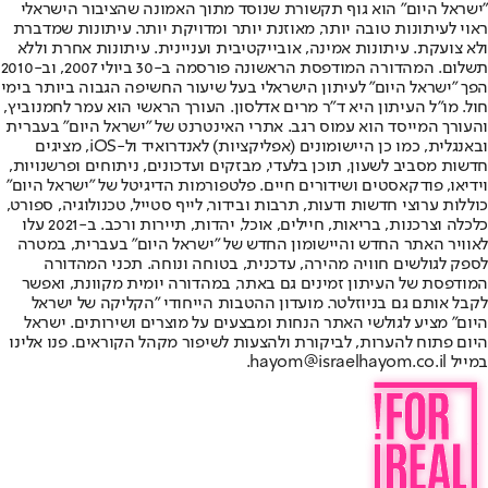
"ישראל היום" הוא גוף תקשורת שנוסד מתוך האמונה שהציבור הישראלי
ראוי לעיתונות טובה יותר, מאוזנת יותר ומדויקת יותר. עיתונות שמדברת
ולא צועקת. עיתונות אמינה, אובייקטיבית ועניינית. עיתונות אחרת וללא
תשלום. המהדורה המודפסת הראשונה פורסמה ב-30 ביולי 2007, וב-2010
הפך "ישראל היום" לעיתון הישראלי בעל שיעור החשיפה הגבוה ביותר בימי
חול. מו"ל העיתון היא ד"ר מרים אדלסון. העורך הראשי הוא עמר לחמנוביץ,
והעורך המייסד הוא עמוס רגב. אתרי האינטרנט של "ישראל היום" בעברית
ובאנגלית, כמו כן היישומונים (אפליקציות) לאנדרואיד ול-iOS, מציגים
חדשות מסביב לשעון, תוכן בלעדי, מבזקים ועדכונים, ניתוחים ופרשנויות,
וידיאו, פודקאסטים ושידורים חיים. פלטפורמות הדיגיטל של "ישראל היום"
כוללות ערוצי חדשות ודעות, תרבות ובידור, לייף סטייל, טכנולוגיה, ספורט,
כלכלה וצרכנות, בריאות, חיילים, אוכל, יהדות, תיירות ורכב. ב-2021 עלו
לאוויר האתר החדש והיישומון החדש של "ישראל היום" בעברית, במטרה
לספק לגולשים חוויה מהירה, עדכנית, בטוחה ונוחה. תכני המהדורה
המודפסת של העיתון זמינים גם באתר, במהדורה יומית מקוונת, ואפשר
לקבל אותם גם בניוזלטר. מועדון ההטבות הייחודי "הקליקה של ישראל
היום" מציע לגולשי האתר הנחות ומבצעים על מוצרים ושירותים. ישראל
היום פתוח להערות, לביקורת ולהצעות לשיפור מקהל הקוראים. פנו אלינו
במייל hayom@israelhayom.co.il.