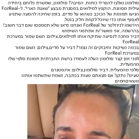
סולומון נאלצו להפריד כוחות. הסיבה? סולומון, שמשרת כלוחם ביחידה
עילית מסווגת, הוקפץ למילואים במסגרת מבצע "שאגת הארי". ל-ForReal
הגיעו תמונות של הכוכב כשהוא על מדים, בזמן שחיכה להסעה שתגיע
לאסוף אותו כדי שיוכל לקחת חלק בנטל.
הירשמו לניוזלטר של ForReal ואנחנו נדאג שלא תפספסו שום דבר חשוב!
בהרשמה, אני מאשר/ת את
תנאי השימוש
דביר מחכה לנסיעה שתיקח אותו למילואים,צילום: השם שמור במערכת
ForReal
בכמה נשיקות וחיבוקים זה נגמר? דביר על מדים,צילום: השם שמור
במערכת ForReal
לפני זמן קצר סולומון העלה לעמודו ברשת החברתית תמונת סלפי שלו
מהמעלית.
סלפי מהמעלית. דביר סולומון,צילום: אינסטגרם
טעינו? נתקן! אם מצאתם טעות בכתבה, נשמח שתשתפו אותנו
נושאיםחמים