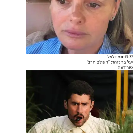
13:37
יוסי דלאל
יעל בר זוהר: "העולם חרב"
טור דעה