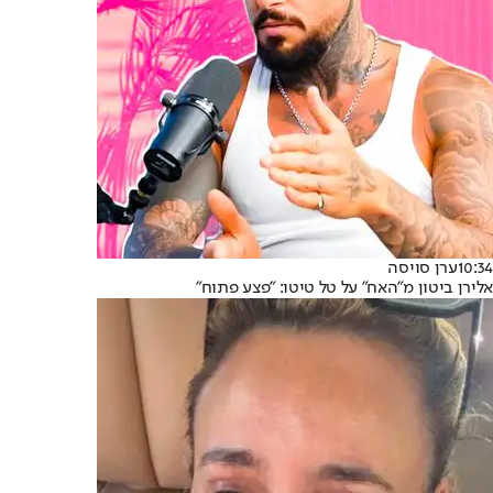
10:34
ערן סויסה
אלירן ביטון מ"האח" על טל טיטו: "פצע פתוח"