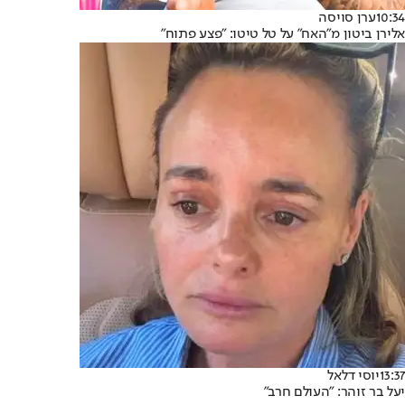
10:34
ערן סויסה
אלירן ביטון מ"האח" על טל טיטו: "פצע פתוח"
13:37
יוסי דלאל
יעל בר זוהר: "העולם חרב"