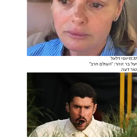
13:37
יוסי דלאל
יעל בר זוהר: "העולם חרב"
טור דעה