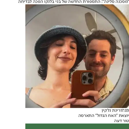
"מסכנה סלינה": התספורת החדשה של בני בלנקו הפכה לבדיחה
17:03
רינת נלקין
יוצאת "האח הגדול" התארסה
טור דעה