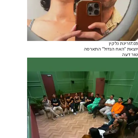
17:03
רינת נלקין
יוצאת "האח הגדול" התארסה
טור דעה