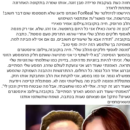
חווה כעת בעקבות פרידה מבן זוגה, אותו שמרה בתקופה האחרונה
מתחת לראדר.
הירשמו לניוזלטר של ForReal ואנחנו נדאג שלא תפספסו שום דבר חשוב!
בהרשמה, אני מאשר/ת את
תנאי השימוש
הלב מרוסק. חיה בוקובזה,צילום: אמיר מאירי
"נכון זה נראה כאילו אני כל היום בחופשה. אז זהו, שלא. אני רק מנסה
לאסוף חלקים מהלב שלי אחרי שהוא התרסק פעם נוספת", כתבה
בוקובזה. "תודה אבא על שיעורים חשובים, גם אם אני לא מבינה למה.
מאמינה בך שלמסע הזה יהיה סוף טוב".
"מנסה לאסוף חלקים מהלב שלי". חיה בוקובזה,צילום: אינסטגרם
בהמשך הוסיפה: "בא לי לשתף כי אני מרגישה שאתם חלק מהמססע הזוגי
שלי. זכיתי להיות בזוגיות מדהימה, בדיוק כמו שחלמתי שהזוגיות שלי
תראה. האמנתי שעוד רגע אני צועקת לעולם שזהו, המסע שלי הסתיים.
וברגע אחד הכל נגמר. כל החלום, ההתרגשות וההבנה העמוקה שהמסע
ממש לא נגמר. אז כמו במסע, אני לוקחת את הלב ומחבקת אותו חזק.
מתפללת ומנסה להבין מה בשליטתי ומה לא. מסתכלת קדימה ויודעת
שעוד רגע זה קורה. אולי לא כמו שחשבתי, אבל מה שבטוח מדויק ונכון לי".
"האמנתי שעוד רגע המסע הארוך הסתיים". בוקובזה,צילום: אינסטגרם
טעינו? נתקן! אם מצאתם טעות בכתבה, נשמח שתשתפו אותנו
נושאיםחמים