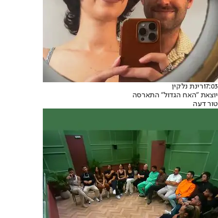
17:03
רינת נלקין
יוצאת "האח הגדול" התארסה
טור דעה