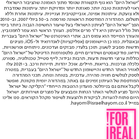
"ישראל היום" הוא גוף תקשורת שנוסד מתוך האמונה שהציבור הישראלי
ראוי לעיתונות טובה יותר, מאוזנת יותר ומדויקת יותר. עיתונות שמדברת
ולא צועקת. עיתונות אמינה, אובייקטיבית ועניינית. עיתונות אחרת וללא
תשלום. המהדורה המודפסת הראשונה פורסמה ב-30 ביולי 2007, וב-2010
הפך "ישראל היום" לעיתון הישראלי בעל שיעור החשיפה הגבוה ביותר בימי
חול. מו"ל העיתון היא ד"ר מרים אדלסון. העורך הראשי הוא עמר לחמנוביץ,
והעורך המייסד הוא עמוס רגב. אתרי האינטרנט של "ישראל היום" בעברית
ובאנגלית, כמו כן היישומונים (אפליקציות) לאנדרואיד ול-iOS, מציגים
חדשות מסביב לשעון, תוכן בלעדי, מבזקים ועדכונים, ניתוחים ופרשנויות,
וידיאו, פודקאסטים ושידורים חיים. פלטפורמות הדיגיטל של "ישראל היום"
כוללות ערוצי חדשות ודעות, תרבות ובידור, לייף סטייל, טכנולוגיה, ספורט,
כלכלה וצרכנות, בריאות, חיילים, אוכל, יהדות, תיירות ורכב. ב-2021 עלו
לאוויר האתר החדש והיישומון החדש של "ישראל היום" בעברית, במטרה
לספק לגולשים חוויה מהירה, עדכנית, בטוחה ונוחה. תכני המהדורה
המודפסת של העיתון זמינים גם באתר, במהדורה יומית מקוונת, ואפשר
לקבל אותם גם בניוזלטר. מועדון ההטבות הייחודי "הקליקה של ישראל
היום" מציע לגולשי האתר הנחות ומבצעים על מוצרים ושירותים. ישראל
היום פתוח להערות, לביקורת ולהצעות לשיפור מקהל הקוראים. פנו אלינו
במייל hayom@israelhayom.co.il.