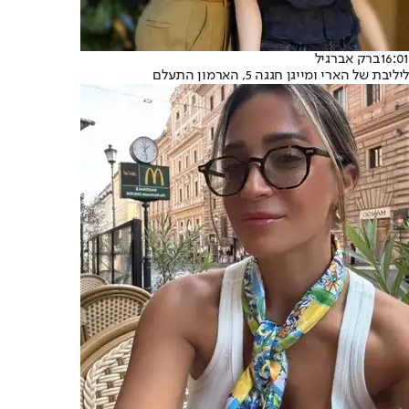
16:01
ברק אברגיל
ליליבת של הארי ומייגן חגגה 5, הארמון התעלם