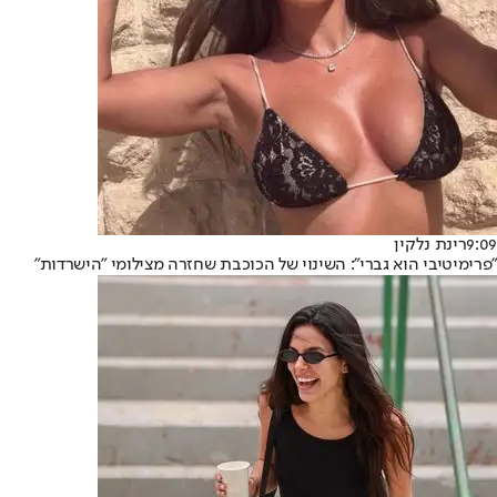
9:09
רינת נלקין
"פרימיטיבי הוא גברי": השינוי של הכוכבת שחזרה מצילומי "הישרדות"