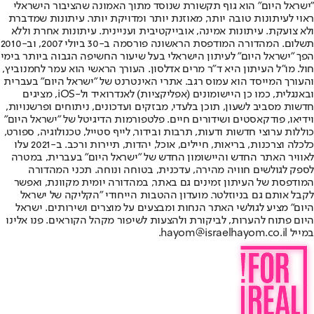
"ישראל היום" הוא גוף תקשורת שנוסד מתוך האמונה שהציבור הישראלי
ראוי לעיתונות טובה יותר, מאוזנת יותר ומדויקת יותר. עיתונות שמדברת
ולא צועקת. עיתונות אמינה, אובייקטיבית ועניינית. עיתונות אחרת וללא
תשלום. המהדורה המודפסת הראשונה פורסמה ב-30 ביולי 2007, וב-2010
הפך "ישראל היום" לעיתון הישראלי בעל שיעור החשיפה הגבוה ביותר בימי
חול. מו"ל העיתון היא ד"ר מרים אדלסון. העורך הראשי הוא עמר לחמנוביץ,
והעורך המייסד הוא עמוס רגב. אתרי האינטרנט של "ישראל היום" בעברית
ובאנגלית, כמו כן היישומונים (אפליקציות) לאנדרואיד ול-iOS, מציגים
חדשות מסביב לשעון, תוכן בלעדי, מבזקים ועדכונים, ניתוחים ופרשנויות,
וידיאו, פודקאסטים ושידורים חיים. פלטפורמות הדיגיטל של "ישראל היום"
כוללות ערוצי חדשות ודעות, תרבות ובידור, לייף סטייל, טכנולוגיה, ספורט,
כלכלה וצרכנות, בריאות, חיילים, אוכל, יהדות, תיירות ורכב. ב-2021 עלו
לאוויר האתר החדש והיישומון החדש של "ישראל היום" בעברית, במטרה
לספק לגולשים חוויה מהירה, עדכנית, בטוחה ונוחה. תכני המהדורה
המודפסת של העיתון זמינים גם באתר, במהדורה יומית מקוונת, ואפשר
לקבל אותם גם בניוזלטר. מועדון ההטבות הייחודי "הקליקה של ישראל
היום" מציע לגולשי האתר הנחות ומבצעים על מוצרים ושירותים. ישראל
היום פתוח להערות, לביקורת ולהצעות לשיפור מקהל הקוראים. פנו אלינו
במייל hayom@israelhayom.co.il.