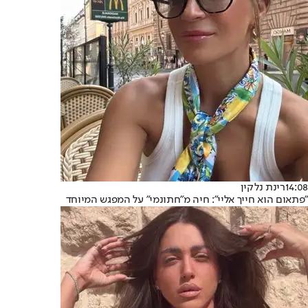
14:08
רינת נלקין
"פתאום הוא חייך אליי": חיה מ"חתונמי" על המפגש המיוחד