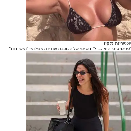
9:09
רינת נלקין
"פרימיטיבי הוא גברי": השינוי של הכוכבת שחזרה מצילומי "הישרדות"