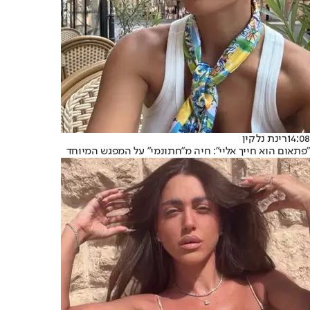
14:08
רינת נלקין
"פתאום הוא חייך אליי": חיה מ"חתונמי" על המפגש המיוחד