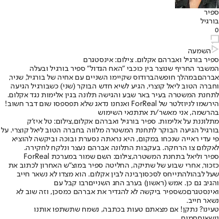
ספיר
בורגיל
0
השמעה
ספיר בורגיל ואברהם אקלום. צילום: אינסטגרם
המשבר החריף שנוצר בין כוכבי "האח הגדול" ספיר בורגיל ובעלה
אברהם
במהלך חופשה
ברודוס שקיימו השניים עם אחיה של בורגיל, שניר,
וחברה הטוב ליאל קוצרי, הגיע לשיא חדש הבוקר (שני) כשבורגיל הגיעה
לתחנת המשטרה בעיר באר שבע והגישה תלונה בגין אלימות נגד אקלום.
הירשמו לניוזלטר של ForReal ואנחנו נדאג שלא תפספסו שום דבר חשוב!
בהרשמה, אני מאשר/ת את
תנאי השימוש
מתלוננת על אלימות. ספיר בורגיל ואברהם אקלום,צילום: טל איז׳ק
בורגיל הגיעה הבוקר לתחנת המשטרה מלווה בחברה הטוב ליאל קוצרי. על
פי עדי ראייה שנכחו במקום, היא נראתה נסערת ובוכה וביקשה להוציא
לאקלום צו הרחקה. בעקבות התלונה אברהם נעצר ונלקח לחקירה.
ספיר וליאל בתחנת המשטרה,צילום: השם שמור במערכת ForReal
כזכור, אחרי שבוע של שתיקה, החליטה ספיר במוצ"ש האחרון לכתוב את
שעל לבה
ולהתייחס לסכסוך
בינה לבין אקלום. הוא מצדו לא נשאר חייב
והגיב גם כן. אמש (ראשון) בערב החג השניים
רבו קבל עם
ואינסטגרם
כשספיר ביקשה לא להגדיר את אברהם כמסכן, וזה שוב לא
נשאר חייב.
טעינו? נתקן! אם מצאתם טעות בכתבה, נשמח שתשתפו אותנו
נושאיםחמים