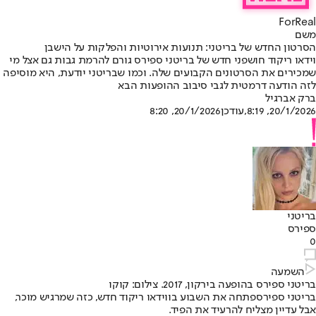
ForReal
משם
הסרטון החדש של בריטני: תנועות אירוטיות והפלקות על הישבן
וידאו ריקוד חושפני חדש של בריטני ספירס גורם להרמת גבות גם אצל מי
שמכירים את הסרטונים הקבועים שלה. וכמו שבריטני יודעת, היא מוסיפה
לזה הודעה דרמטית לגבי סיבוב ההופעות הבא
ברק אברגיל
20/1/2026, 8:19
,עודכן
20/1/2026, 8:20
בריטני
ספירס
0
השמעה
בריטני ספירס בהופעה בירקון, 2017. צילום: קוקו
בריטני ספירס
פתחה את השבוע בווידאו ריקוד חדש, כזה שמרגיש מוכר,
אבל עדיין מצליח להרעיד את הפיד.