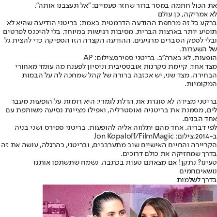
את הכול חתמה במסר ברור שחזר פעמיים: "
אל תעצבנו אותה".
לא אמריקה, כן עולם
ברקע כל זה מרחפת ההודעה הדרמטית באמת: בריטני הודיעה שהיא לא
תופיע יותר בארצות הברית, מסיבות רגישות במיוחד, בלי להיכנס לפרטים
ובלי לספק הסברים מרגיעים. ההודעה הקצרה הזו הספיקה כדי להצית גל
של השערות.
הופעות, לא בארה"ב. בריטני ספירס,צילום: AP
מצד אחד, קיימת סקרנות אובססיבית וניסיון לפענח מה עומד מאחורי
הבחירה. מצד שני, יש אכזבה ברורה של קהל שמחכה לה על הבמות
המקומיות.
בריטני מצידה לא סוגרת את הדלת לגמרי: היא רומזת על הופעות מעבר
לים, מסמנת את בריטניה ואוסטרליה, ואפילו מציינת נסיעה משותפת עם
אחד הבנים.
לפי דבריה, אחד מהם יתלווה אליה להופעות. בריטני ספירס ושני בניה
ב-2014,צילום: Jon Kopaloff/FilmMagic
הקריירה והחיים האישיים שוב מתערבבים, ובריטני, כהרגלה, עושה את זה
בדרך שמחזיקה את כולם דרוכים.
טעינו? נתקן! אם מצאתם טעות בכתבה, נשמח שתשתפו אותנו
נושאיםחמים
בדרך לשלמות