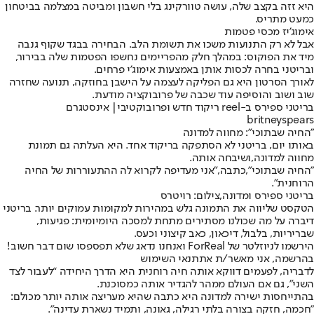
היא זזה בקצב שלה, עושה טוורקינג בלי חשבון ומביטה במצלמה בביטחון
כמעט מתריס.
אימוג'יז מכסי פטמות
אבל לא רק התנועות משכו את תשומת הלב. הבחירה בבגד שקוף גנבה
מיד את הפוקוס: במהלך חלק מהפריימים נחשפו הפטמות שלה בבירור,
ובריטני בחרה לכסות אותן באמצעות אימוג’י פרחים.
לאורך הסרטון היא גם הפליקה לעצמה על הישבן בחוזקה, תנועה שחזרה
שוב ושוב והוסיפה עוד שכבה של פרובוקציה מודעת.
בריטני ספירס ב-reel ריקוד חדש ופרובוקטיבי| אינסטגרם
britneyspears
"החיה שבתוכי": מחווה למדונה
באותו יום, בריטני לא הסתפקה בריקוד אחד. היא העלתה גם תמונת
מחווה ל
מדונה,
ושיבחה אותה.
"החיה שבתוכי",
כתבה,
"אני מעדיפה לקרוא לה ההתעוררות של החיה
הרוחנית".
בריטני ספירס ומדונה,צילום: רויטרס
הטקסט שליווה את התמונה גלש במהירות למקומות עמוקים יותר. בריטני
דיברה על מה שכולנו מסתירים מתחת למסכה היומיומית: פגיעות,
שבריריות, בלבול, דיכאון, כאב קיצוני וכעס.
הירשמו לניוזלטר של ForReal ואנחנו נדאג שלא תפספסו שום דבר חשוב!
בהרשמה, אני מאשר/ת את
תנאי השימוש
לדבריה, לפעמים דווקא אותה חיה רוחנית היא הדרך היחידה “לעבור לצד
השני”, גם אם העולם ממהר להגדיר אותה כמסוכנת.
בהתייחסות ישירה למדונה היא כתבה שהיא מעריצה אותה יותר מכולם:
"חכמה, חזקה בצורה בלתי רגילה, גאונה, ותמיד נשארת עדינה".