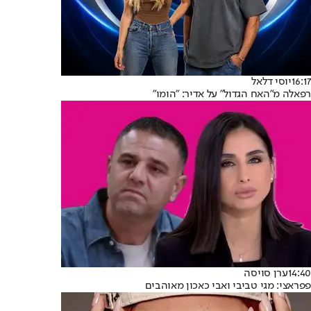
16:17
יוסי דלאל
רפאלה מ"האח הגדול" על אדיר: "הומו"
14:40
ערן סויסה
פפראצי: מגי טביבי ואבי כאכון מאוהבים