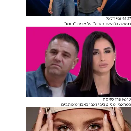
16:17
יוסי דלאל
רפאלה מ"האח הגדול" על אדיר: "הומו"
14:40
ערן סויסה
פפראצי: מגי טביבי ואבי כאכון מאוהבים