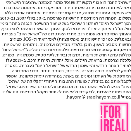
"ישראל היום" הוא גוף תקשורת שנוסד מתוך האמונה שהציבור הישראלי
ראוי לעיתונות טובה יותר, מאוזנת יותר ומדויקת יותר. עיתונות שמדברת
ולא צועקת. עיתונות אמינה, אובייקטיבית ועניינית. עיתונות אחרת וללא
תשלום. המהדורה המודפסת הראשונה פורסמה ב-30 ביולי 2007, וב-2010
הפך "ישראל היום" לעיתון הישראלי בעל שיעור החשיפה הגבוה ביותר בימי
חול. מו"ל העיתון היא ד"ר מרים אדלסון. העורך הראשי הוא עמר לחמנוביץ,
והעורך המייסד הוא עמוס רגב. אתרי האינטרנט של "ישראל היום" בעברית
ובאנגלית, כמו כן היישומונים (אפליקציות) לאנדרואיד ול-iOS, מציגים
חדשות מסביב לשעון, תוכן בלעדי, מבזקים ועדכונים, ניתוחים ופרשנויות,
וידיאו, פודקאסטים ושידורים חיים. פלטפורמות הדיגיטל של "ישראל היום"
כוללות ערוצי חדשות ודעות, תרבות ובידור, לייף סטייל, טכנולוגיה, ספורט,
כלכלה וצרכנות, בריאות, חיילים, אוכל, יהדות, תיירות ורכב. ב-2021 עלו
לאוויר האתר החדש והיישומון החדש של "ישראל היום" בעברית, במטרה
לספק לגולשים חוויה מהירה, עדכנית, בטוחה ונוחה. תכני המהדורה
המודפסת של העיתון זמינים גם באתר, במהדורה יומית מקוונת, ואפשר
לקבל אותם גם בניוזלטר. מועדון ההטבות הייחודי "הקליקה של ישראל
היום" מציע לגולשי האתר הנחות ומבצעים על מוצרים ושירותים. ישראל
היום פתוח להערות, לביקורת ולהצעות לשיפור מקהל הקוראים. פנו אלינו
במייל hayom@israelhayom.co.il.