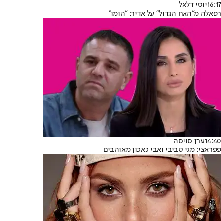
16:17
יוסי דלאל
רפאלה מ"האח הגדול" על אדיר: "הומו"
14:40
ערן סויסה
פפראצי: מגי טביבי ואבי כאכון מאוהבים