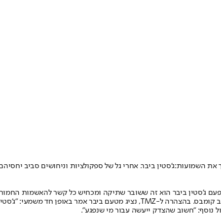
 את השמועות:
ג'סטין ביבר
. אחרי גל של ספקולציות וניחושים סביב יחסיהם 
הפעם ג'סטין ביבר הוא זה ששובר שתיקה ומכחיש כל קשר להאשמות החמור
ב קומבס. בהצהרה ל-
TMZ
, נציג מטעם ביבר אמר באופן חד משמעי: "ג'סטי
נוסף: "חשוב שהצדק ייעשה עבור מי שנפגע".