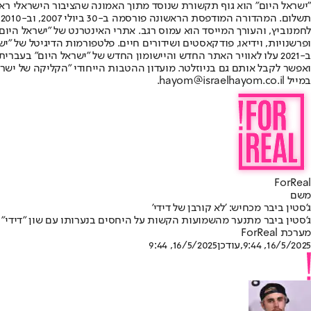
"ישראל היום" הוא גוף תקשורת שנוסד מתוך האמונה שהציבור הישראלי ראוי 
ת
ופרשנויות, וידיאו, פודקאסטים ושידורים חיים. פלטפורמות הדיגיטל של "ישרא
ב-2021 עלו לאוויר האתר החדש והיישומון החדש של "ישראל היום" בע
ואפשר לקבל אותם גם בניוזלטר. מועדון ההטבות הייחודי "הקליקה של ישרא
במייל hayom@israelhayom.co.il.
ForReal
משם
ג'סטין ביבר מכחיש: 'לא קורבן של דידי'
ג'סטין ביבר מתנער מהשמועות הקשות על היחסים בנערותו עם שון "דידי" קו
מערכת ForReal
16/5/2025, 9:44
,עודכן
16/5/2025, 9:44