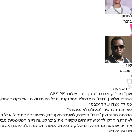
ג'סטין
ביבר
שון
קומבס
0
השמעה
שון "דידי" קומבס וג'סטין ביבר. צילום: AFP, AP
הצרות של
שון "דידי" קומבס
לא מפסיקות, אבל הפעם יש מי שמבקש להפריך
פסולה מצדו של קומבס".
סערת ההכחשה: "מעולם לא נפגעתי"
הדרמה סביב שון "דידי" קומבס, לשעבר פאף דדי, ממשיכה להתגלגל, אבל 
לאחרונה החלו להופיע דיווחים שקשרו את ביבר לשערורייה המשפטית סבי
אחרים שנפגעו מהתנהלותו של קומבס, ושהסטת תשומת הלב מהם היא עוול 
מגן על הצדק