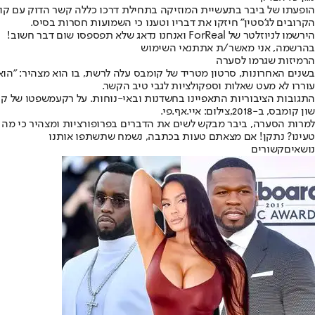
הופעתו של ביבר בתעשיית המוזיקה בתחילת דרכו כללה קשר הדוק עם קומבס
הקרובים לג'סטין" חיזקו את דבריו וטענו כי השמועות חסרות בסיס.
הירשמו לניוזלטר של ForReal ואנחנו נדאג שלא תפספסו שום דבר חשוב!
בהרשמה, אני מאשר/ת את
תנאי השימוש
הרמיזות שגרמו לסערה
עוררו לא מעט שאלות וספקולציות לגבי טיב הקשר.
התגובות הציבוריות התאפיינו בחשדנות ובאי-נוחות. על רקע
משפטו של קו
שון קומבס, ב-2018,צילום: איי.אף.פי.
למרות הסערה, ביבר מבקש לשים את הדברים בפרופורציות ומצהיר כי מה 
טעינו? נתקן! אם מצאתם טעות בכתבה, נשמח שתשתפו אותנו
נושאיםקשורים