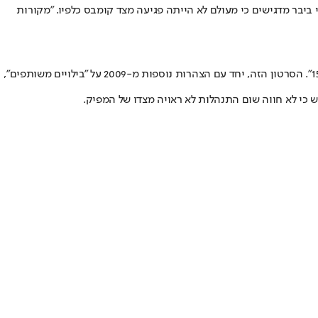
יבר מדגישים כי מעולם לא הייתה פגיעה מצד קומבס כלפיו. "מקורות
בשנים האחרונות, סרטון מטריד של קומבס עלה לרשת, בו הוא מצהיר: "הוא בילה איתי 48 שעות. מה שעשינו? לא יכול לספר. אבל זה החלום של כל בן 15". הסרטון הזה, יחד עם הצהרות נוספות מ-2009 על "בילויים משותפים",
 כי לא חווה שום התנהלות לא ראויה מצדו של המפיק.