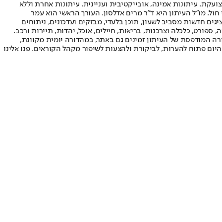
ועקת. עיתונות אמינה, אובייקטיבית ועניינית. עיתונות אחרת וללא
עור החשיפה הגבוה ביותר בימי חול. מו"ל העיתון היא ד"ר מרים אדלסון. העורך הראשי הוא עמר
 והעורך המייסד הוא עמוס רגב. אתרי האינטרנט של "ישראל היום" בעברית ובאנגלית, כמו כן היישומונים (אפליקציות) לאנדרואיד ול-iOS, מציגים חדשות מסביב לשעון, תוכן בלעדי, מבזקים ועדכונים, ניתוחים
, ספורט, כלכלה וצרכנות, בריאות, חיילים, אוכל, יהדות, תיירות ורכב.
דורה המודפסת של העיתון זמינים גם באתר, במהדורה יומית מקוונת,
היום פתוח להערות, לביקורת ולהצעות לשיפור מקהל הקוראים. פנו אלינו