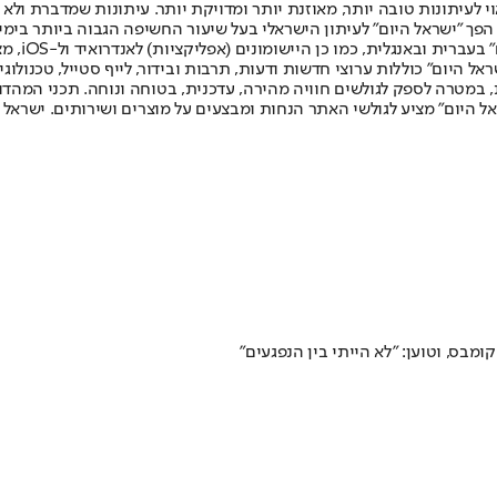
לעיתונות טובה יותר, מאוזנת יותר ומדויקת יותר. עיתונות שמדברת ולא צ
שלום. המהדורה המודפסת הראשונה פורסמה ב-30 ביולי 2007, וב-2010 הפך "ישראל היום" לעיתון הישראלי בעל שי
לחמנוביץ,
ל היום" כוללות ערוצי חדשות ודעות, תרבות ובידור, לייף סטייל, טכנולוגיה
ברית, במטרה לספק לגולשים חוויה מהירה, עדכנית, בטוחה ונוחה. תכני המה
ל היום" מציע לגולשי האתר הנחות ומבצעים על מוצרים ושירותים. ישראל 
מבס, וטוען: "לא הייתי בין הנפגעים"