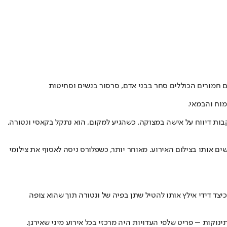
יק המוזיקלי והראפר בן ה-55 עומד בפני כמה אישומים חמורים הכוללים סחר בבני אדם, סרסור בנשים וסחיטות
מוח והבמאי.
קבות דיווח על אישה במצוקה. כשהגיע למקום, הוא נתקל ב
קאסי ונטורה
,
ים אותו בצילום האירוע. מאוחר יותר, כשפלורס ניסה לאסוף את צילומי
כיצד דידי אילץ אותו להטיל שתן בפיה של ונטורה תוך שהוא צופה
ינוקות – פריט שלפי העדויות היה מרכזי בכל אירוע מיני שאירגן.