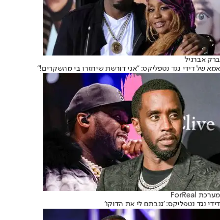
ברק אברגיל
אמא של דידי נגד נטפליקס: "אני דורשת שיחזרו בי מהשקרים!"
מערכת ForReal
דידי נגד נטפליקס: 'גנבתם לי את הדוקו'