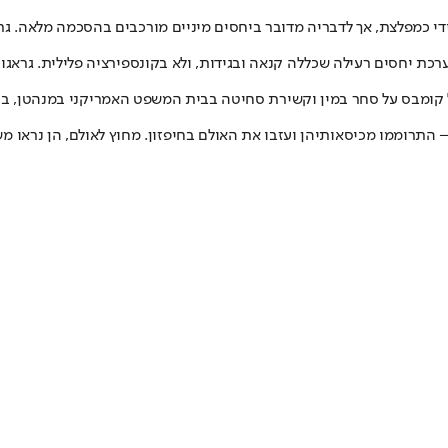
די כמפלצת, אך לדבריה מדובר ביחסים מיניים מורכבים בהסכמה מלאה. ג
ערכת יחסים רעילה שכללה קנאה ובגידות, ולא בקונספירציה פלילית. גראג
 וקשירת סחיטה בבית המשפט האמריקני במנהטן, בניו יורק, ארה"ב, 12 במאי 2025,צילום: on
 התרוממו מכיסאותיהן ועזבו את האולם בחיפזון. מחוץ לאולם, הן נראו מש