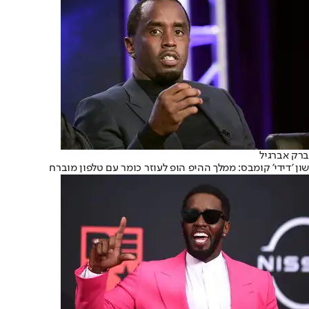
ברק אברגיל
שון 'דידי' קומבס: ממלך ההיפ הופ לעוזר כומר עם טלפון מוברח