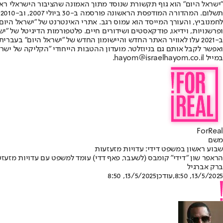
"ישראל היום" הוא גוף תקשורת שנוסד מתוך האמונה שהציבור הישראלי ראוי 
ת
ופרשנויות, וידיאו, פודקאסטים ושידורים חיים. פלטפורמות הדיגיטל של "ישרא
ב-2021 עלו לאוויר האתר החדש והיישומון החדש של "ישראל היום" בע
ואפשר לקבל אותם גם בניוזלטר. מועדון ההטבות הייחודי "הקליקה של ישרא
במייל hayom@israelhayom.co.il.
ForReal
משם
שבוע ראשון במשפט דידי: עדויות מזעזעות
הראפר שון "דידי" קומבס (לשעבר, פאף דדי) עומד למשפט עם עדויות מזעז
ברק אברגיל
13/5/2025, 8:50
,עודכן
13/5/2025, 8:50