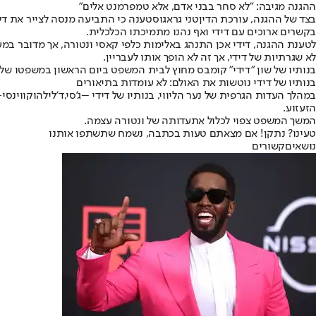
ההגנה מגיבה: "לא סחר בבני אדם, אלא טמפרמנט אלים"
בצד של ההגנה, עורכת הדין
טני גראגוס
טענה כי התביעה מנסה לצייר את די
בקשרים ארוכים עם דידי ואף נהנו מתמיכתו הכלכלית.
לטענת ההגנה, דידי אכן התנהג באלימות כלפי קאסי ונטורה, אך מדובר במ
לא שגרתיות של דידי, אך זה לא הופך אותו לעבריין.
בנותיו של שון "דידי" קומבס מחוץ לבית המשפט ביום הראשון במשפטו של קומבס על סחר במין
בנותיו של דידי נוטשות את האולם: לא עומדות בתיאורים
במהלך העדות הגרפית של נער הליווי, בנותיו של דידי –
ג'סי
,
ד'לילה
ו
קווינסי
–
הזעזוע.
המשך המשפט צפוי לכלול את
עדותה של ונטורה עצמה
.
טעינו? נתקן! אם מצאתם טעות בכתבה, נשמח שתשתפו אותנו
נושאיםקשורים