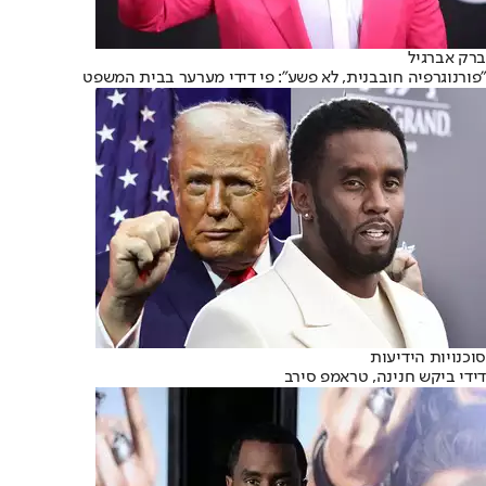
ברק אברגיל
"פורנוגרפיה חובבנית, לא פשע": פי דידי מערער בבית המשפט
סוכנויות הידיעות
דידי ביקש חנינה, טראמפ סירב