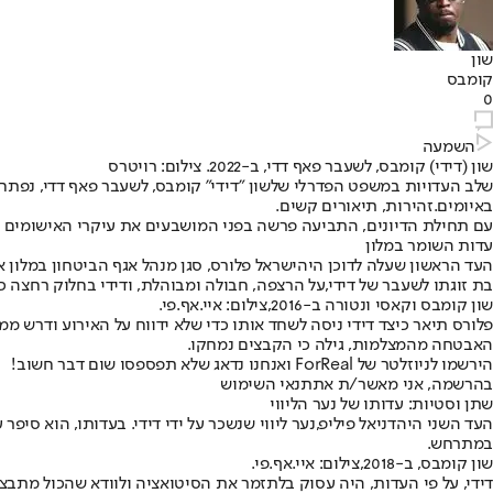
שון
קומבס
0
השמעה
שון (דידי) קומבס, לשעבר פאף דדי, ב-2022. צילום: רויטרס
שלב העדויות במשפט הפדרלי של
שון "דידי" קומבס
באיומים.
זהירות, תיאורים קשים.
עם תחילת הדיונים, התביעה פרשה בפני המושבעים את עיקרי האישומים הכו
עדות השומר במלון
העד הראשון שעלה לדוכן היה
ישראל פלורס
, סגן מנהל אגף הביטחון במלון 
בת זוגתו לשעבר של דידי,
על הרצפה, חבולה ומבוהלת
, ודידי בחלוק רחצה 
שון קומבס וקאסי ונטורה ב-2016,צילום: איי.אף.פי.
פלורס תיאר כיצד דידי ניסה לשחד אותו כדי שלא ידווח על האירוע ודרש ממ
האבטחה מהמצלמות, גילה כי הקבצים נמחקו.
הירשמו לניוזלטר של ForReal ואנחנו נדאג שלא תפספסו שום דבר חשוב!
בהרשמה, אני מאשר/ת את
תנאי השימוש
שתן וסטיות: עדותו של נער הליווי
העד השני היה
דניאל פיליפ
,
נער ליווי שנשכר על ידי דידי
. בעדותו, הוא סיפר 
במתרחש.
שון קומבס, ב-2018,צילום: איי.אף.פי.
דידי, על פי העדות, היה עסוק בלתזמר את הסיטואציה ולוודא שהכול מתבצע 