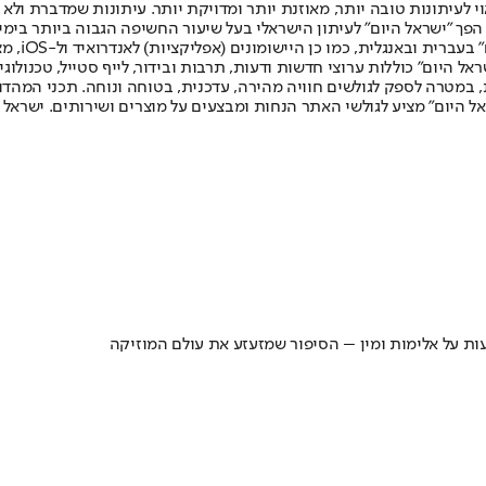
לעיתונות טובה יותר, מאוזנת יותר ומדויקת יותר. עיתונות שמדברת ולא צ
שלום. המהדורה המודפסת הראשונה פורסמה ב-30 ביולי 2007, וב-2010 הפך "ישראל היום" לעיתון הישראלי בעל שי
לחמנוביץ,
ל היום" כוללות ערוצי חדשות ודעות, תרבות ובידור, לייף סטייל, טכנולוגיה
ברית, במטרה לספק לגולשים חוויה מהירה, עדכנית, בטוחה ונוחה. תכני המה
ל היום" מציע לגולשי האתר הנחות ומבצעים על מוצרים ושירותים. ישראל 
עות על אלימות ומין – הסיפור שמזעזע את עולם המוזיקה