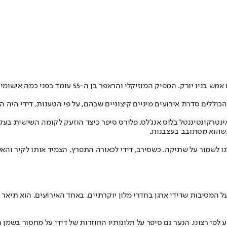
, לשעבר פאף דדי, נפתח אמש בניו יורק. המפ
ללים סדרת אירועים מיניים קיצוניים שבהם, על פי הטענות, דידי היה ה
אינטרקונטיננטל בלוס אנג'לס. פלורס סיפר כיצד הוזעק לקומה השישית בע
כשהוא מסתובב בעצבנות.
נו לשמור על שתיקה. כשסירב, דידי לכאורה התפרץ, הצמיד אותו לקיר והאש
על המסיבות שדידי ארגן בחדרי מלון יוקרתיים. באחד האירועים, הוא תיאר 
לפי רצונו. הנער גם סיפר על תלונותיו החוזרות של דידי על מחסור בשמן ת