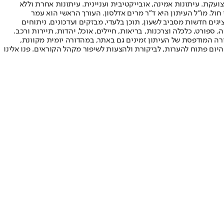
ועקת. עיתונות אמינה, אובייקטיבית ועניינית. עיתונות אחרת וללא
עור החשיפה הגבוה ביותר בימי חול. מו"ל העיתון היא ד"ר מרים אדלסון. העורך הראשי הוא עמר
 והעורך המייסד הוא עמוס רגב. אתרי האינטרנט של "ישראל היום" בעברית ובאנגלית, כמו כן היישומונים (אפליקציות) לאנדרואיד ול-iOS, מציגים חדשות מסביב לשעון, תוכן בלעדי, מבזקים ועדכונים, ניתוחים
, ספורט, כלכלה וצרכנות, בריאות, חיילים, אוכל, יהדות, תיירות ורכב.
דורה המודפסת של העיתון זמינים גם באתר, במהדורה יומית מקוונת,
היום פתוח להערות, לביקורת ולהצעות לשיפור מקהל הקוראים. פנו אלינו