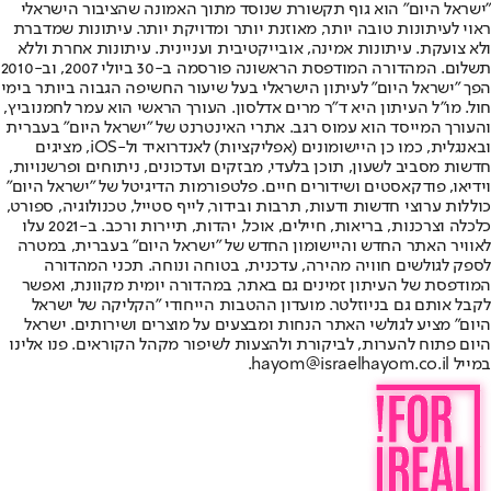
"ישראל היום" הוא גוף תקשורת שנוסד מתוך האמונה שהציבור הישראלי
ראוי לעיתונות טובה יותר, מאוזנת יותר ומדויקת יותר. עיתונות שמדברת
ולא צועקת. עיתונות אמינה, אובייקטיבית ועניינית. עיתונות אחרת וללא
תשלום. המהדורה המודפסת הראשונה פורסמה ב-30 ביולי 2007, וב-2010
הפך "ישראל היום" לעיתון הישראלי בעל שיעור החשיפה הגבוה ביותר בימי
חול. מו"ל העיתון היא ד"ר מרים אדלסון. העורך הראשי הוא עמר לחמנוביץ,
והעורך המייסד הוא עמוס רגב. אתרי האינטרנט של "ישראל היום" בעברית
ובאנגלית, כמו כן היישומונים (אפליקציות) לאנדרואיד ול-iOS, מציגים
חדשות מסביב לשעון, תוכן בלעדי, מבזקים ועדכונים, ניתוחים ופרשנויות,
וידיאו, פודקאסטים ושידורים חיים. פלטפורמות הדיגיטל של "ישראל היום"
כוללות ערוצי חדשות ודעות, תרבות ובידור, לייף סטייל, טכנולוגיה, ספורט,
כלכלה וצרכנות, בריאות, חיילים, אוכל, יהדות, תיירות ורכב. ב-2021 עלו
לאוויר האתר החדש והיישומון החדש של "ישראל היום" בעברית, במטרה
לספק לגולשים חוויה מהירה, עדכנית, בטוחה ונוחה. תכני המהדורה
המודפסת של העיתון זמינים גם באתר, במהדורה יומית מקוונת, ואפשר
לקבל אותם גם בניוזלטר. מועדון ההטבות הייחודי "הקליקה של ישראל
היום" מציע לגולשי האתר הנחות ומבצעים על מוצרים ושירותים. ישראל
היום פתוח להערות, לביקורת ולהצעות לשיפור מקהל הקוראים. פנו אלינו
במייל hayom@israelhayom.co.il.