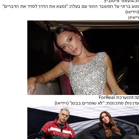
14:31
עומר איסוביץ'
נטע ברזני על המשבר הזוגי עם בעלה: "נמצא את הדרך לסדר את הדברים"
(וידיאו)
ריאיון
13:32
מערכת ForReal
עדן גולן מתכוננת: "לא שומרים בבטן" (וידיאו)