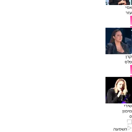
אסי
עזר
קרן
פלס
שירי
מימון
0
השמעה