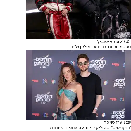
16:01
עומר איסוביץ'
סטטיק ורינת בר חסכו מיליון ש"ח
15:29
ערן סויסה
"רוקדימים": בוזוליק ירקוד עם אוזנייה מיוחדת