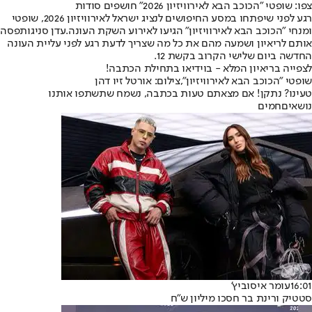
צפו: שופטי "הכוכב הבא לאירוויזיון 2026" חושפים סודות
רגע לפני שיפתחו במסע החיפושים לנציג ישראל לאירוויזיון 2026, שופטי
ומנחי "
הכוכב הבא לאירוויזיון
" הגיעו לאירוע השקת העונה.
עדן סניגו
תפסה
אותם לריאיון ושמעה מהם את כל מה שצריך לדעת רגע לפני עליית העונה
החדשה ביום שלישי הקרוב בקשת 12.
לצפייה בריאיון המלא - בוידיאו בתחילת הכתבה!
שופטי "הכוכב הבא לאירוויזיון",צילום: אורטל זיו דהן
טעינו? נתקן! אם מצאתם טעות בכתבה, נשמח שתשתפו אותנו
נושאיםחמים
16:01
עומר איסוביץ'
סטטיק ורינת בר חסכו מיליון ש"ח