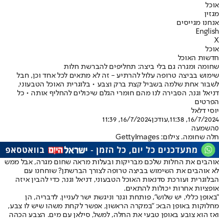
אוכל
מגזין
אנחנו מגייסים
English
X
אוכל
חדשות האוכל
שחומה ומגרה גם בלי ביצה: תחליפים להברשת חלות
שימוש בביצה טרופה עלול להרתיע - זה לא מתאים לכל אחד וכן, חבל
לשבור אחת שלמה בשביל קצת ברק וצבע • בלוגרית האוכל הטבעוני,
דניאל וגנר, הסבירה לנו מהם חומרי הגלם שיכולים להחליף אותה • כל
הפרטים
יוסי דלאל
16/7/2024, 11:38
,עודכן
16/7/2024, 11:39
0
השמעה
חלה שחומה. צילום: GettyImages
אוהבים את החלות שלכם מבריקות ובעלות מראה שחום מגרה, אבל ממש
לא אוהבים את השימוש בביצה טרופה לצורך הברשתן? שוחחנו עם
הבלוגרית ועורכת סדנאות האוכל הטבעוני, דניאל וגנר, כדי להבין איזה
אופציות אחרות יכולות להתאים.
"באופן כללי, יש שלוש", פותחת וגנר וניגשת ישר לעניין. לדבריה, הן
מחלוקות באופן הבא: "במקרה הראשון, אפשר לקחת משהו שיש לו צבע,
ואז הוא צובע באופן טבעי את החלה, למשל, סילאן עם מים. הצבע הכהה