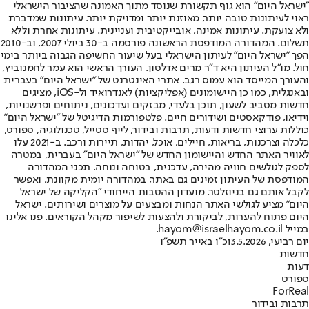
"ישראל היום" הוא גוף תקשורת שנוסד מתוך האמונה שהציבור הישראלי
ראוי לעיתונות טובה יותר, מאוזנת יותר ומדויקת יותר. עיתונות שמדברת
ולא צועקת. עיתונות אמינה, אובייקטיבית ועניינית. עיתונות אחרת וללא
תשלום. המהדורה המודפסת הראשונה פורסמה ב-30 ביולי 2007, וב-2010
הפך "ישראל היום" לעיתון הישראלי בעל שיעור החשיפה הגבוה ביותר בימי
חול. מו"ל העיתון היא ד"ר מרים אדלסון. העורך הראשי הוא עמר לחמנוביץ,
והעורך המייסד הוא עמוס רגב. אתרי האינטרנט של "ישראל היום" בעברית
ובאנגלית, כמו כן היישומונים (אפליקציות) לאנדרואיד ול-iOS, מציגים
חדשות מסביב לשעון, תוכן בלעדי, מבזקים ועדכונים, ניתוחים ופרשנויות,
וידיאו, פודקאסטים ושידורים חיים. פלטפורמות הדיגיטל של "ישראל היום"
כוללות ערוצי חדשות ודעות, תרבות ובידור, לייף סטייל, טכנולוגיה, ספורט,
כלכלה וצרכנות, בריאות, חיילים, אוכל, יהדות, תיירות ורכב. ב-2021 עלו
לאוויר האתר החדש והיישומון החדש של "ישראל היום" בעברית, במטרה
לספק לגולשים חוויה מהירה, עדכנית, בטוחה ונוחה. תכני המהדורה
המודפסת של העיתון זמינים גם באתר, במהדורה יומית מקוונת, ואפשר
לקבל אותם גם בניוזלטר. מועדון ההטבות הייחודי "הקליקה של ישראל
היום" מציע לגולשי האתר הנחות ומבצעים על מוצרים ושירותים. ישראל
היום פתוח להערות, לביקורת ולהצעות לשיפור מקהל הקוראים. פנו אלינו
במייל hayom@israelhayom.co.il.
יום רביעי, 13.5.2026
כ"ו באייר תשפ"ו
חדשות
דעות
ספורט
ForReal
תרבות ובידור