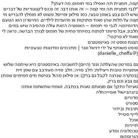
קפה, תמצית תה ואפילו במי חומוס, מה דעתך?
"לגבי תמצית תה ומי קפה – זה אותו דבר. זה נכנס לקטגוריות של דברים
שיש להם צבע באופן טבעי, כמו סילאן ומייפל. פשוט לא מומלץ להבריש מי
קפה על חלות שהן מאוד מתוקות או מיועדות לילדים. החיסרון הוא הטעם
הדומיננטי. לגבי מי חומוס – האופציה הזאת עולה מהסיבה שיש במים
חלבון, אבל מיותר לפתוח במיוחד פחית של חומוס לצורך הברשה. נראה לי
מאוד לא פרקטי".
הצגת פוסט זה באינסטגרם
(@‏‎danielle_cheffa‎‏)
גם בסרטון שהעלתה וגנר (היום) לחשבונה באינסטגרם היא שיתפה שלוש
אופציות טובות ויעילות: חלב סויה; חלב סויה מעורבב עם שמן זית
(במקרה שנרצה לקבל גם ברק); או סילאן מהול בטיפת מים חמימים שנותן
גם צבע וגם ברק.
טעינו? נתקן! אם מצאתם טעות בכתבה, נשמח שתשתפו אותנו
ביצה
בישול ואפייה
חלה
מדורים
ספורט
תרבות ובידור
לייף סטייל
אוכל
תיירות
טכנולוגיה ומדע
הורוסקופ