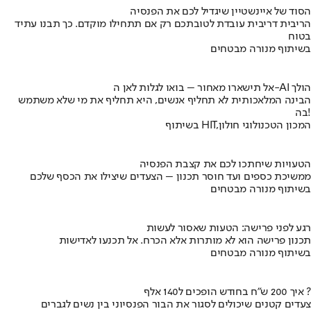
הסוד של איינשטיין שיגדיל לכם את הפנסיה
הריבית דריבית עובדת לטובתכם רק אם תתחילו מוקדם. כך תבנו עתיד
בטוח
בשיתוף מנורה מבטחים
אל תישארו מאחור – בואו לגלות לאן ה-AI הולך
הבינה המלאכותית לא תחליף אנשים, היא תחליף את מי שלא משתמש
בה!
בשיתוף HIT,המכון הטכנולוגי חולון
הטעויות שיחתכו לכם את קצבת הפנסיה
ממשיכת כספים ועד חוסר תכנון – הצעדים שיצילו את הכסף שלכם
בשיתוף מנורה מבטחים
רגע לפני פרישה: הטעות שאסור לעשות
תכנון פרישה הוא לא מותרות אלא הכרח. אל תכנעו לאדישות
בשיתוף מנורה מבטחים
איך 200 ש"ח בחודש הופכים ל140 אלף ?
צעדים קטנים שיכולים לסגור את הבור הפנסיוני בין נשים לגברים