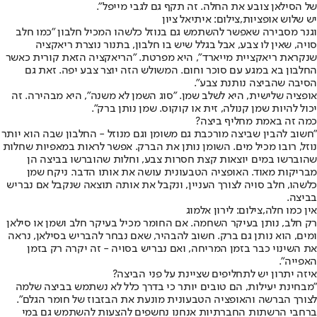
של הסילאן צובע את החלה. זה תקף גם לגבי מייפל".
יש שלוש אופציות,צילום: איתיאל ציון
וגנר מסבירה שאפשר להשתמש גם בנוזל כלשהו המכיל חלבון "כמו חלב
סויה, שאין לו צבע, אבל בגלל שיש בו חלבון, בתנור נוצרת ריאקציה
שנקראת ריאקציית מייארד", היא מפרטת. "הריאקציה הזאת קורית כאשר
החלבון בא במגע עם סוכר וחום. המשולש הזה יוצר צבע יפה. זאת גם
הסיבה שהביצה נותנת צבע".
אופציה שלישית, היא לשלב שמן. "סוג השמן לא משנה", היא מבהירה. זה
יכול להיות שמן קנולה, זית או קוקוס. שמן נותן ברק".
כמה זה באמת מחליף ביצה?
"חשוב להבין שביצה מורכבת גם משומן וגם מנוזל - החלבון שבה הוא יותר
נוזל, רובו מכיל מים. השומן נותן את הברק. אפשר לראות במאפיות שחלות
שהוברשו במים יוצאות קצת חסרות צבע, וחלות שהוברשו בביצה הן
מבריקות מאוד. האופציה הטבעונית עושה את אותו הדבר. ניקח שמן
כלשהו, חלב סויה לצורך העניין, ונקבל את אותה תוצאה שנקבל אם נבריש
בביצה.
אין כמו חלה,צילום: לירון אלמוג
רק חלב, נותן בעיקר השחמה. אם החומר מכיל בעיקר חלב ושמן או סילאן
ומים, הוא נותן גם ברק. חשוב להבהיר, שאם נבחר להבריש בסילאן, נראה
את השינוי כבר בזמן המריחה, ואם נבריש בסויה - זה יקרה רק בזמן
האפייה".
איזה יתרון יש לתחליפים שציינת על פני הביצה?
"מבחינת יעילות, הם טובים יותר כי בדרך כלל לא נשתמש בביצה שלמה
לצורך הברשה והאופציה הטבעונית מונעת את הבזבוז של חומר הגלם".
ברחבי הרשתות החברתיות אנחנו נחשפים להצעות להשתמש גם במי