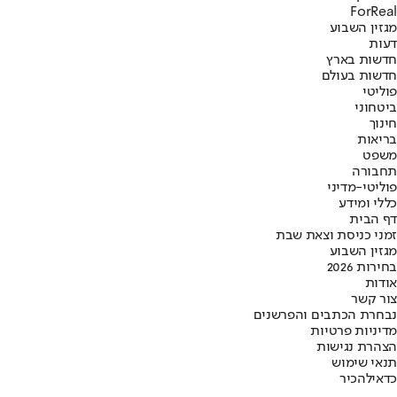
ForReal
מגזין השבוע
דעות
חדשות בארץ
חדשות בעולם
פוליטי
ביטחוני
חינוך
בריאות
משפט
תחבורה
פוליטי-מדיני
כללי ומידע
דף הבית
זמני כניסת וצאת שבת
מגזין השבוע
בחירות 2026
אודות
צור קשר
נבחרת הכתבים והפרשנים
מדיניות פרטיות
הצהרת נגישות
תנאי שימוש
כדאי
להכיר