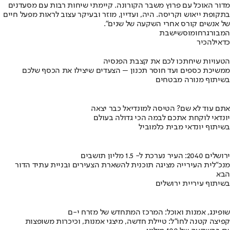
מדור האוכל עם פרוץ משבר הקורונה. קיימתי שיחות רבות עם מסעדנים
בתקופת ייאוש וקריסה. היה, ועדיין, מוזר ובעיקר עצוב לראות מפעל חיים
של אנשים קורס אחרי השקעה של שנים".
המבורגר
חומוס
שישבת
כדאי
להכיר
הטעויות שיחתכו לכם את קצבת הפנסיה
ממשיכת כספים ועד חוסר תכנון – הצעדים שיצילו את הכסף שלכם
בשיתוף מנורה מבטחים
אתם עוד לא שם? הטיסה למונדיאל כבר יצאה
יונדאי לוקחת אתכם לבמה הכי גדולה בעולם
בשיתוף יונדאי מבית כלמוביל
ירושלים 2040: העיר נערכת ל- 1.5 מליון תושבים
מנכ"לית העירייה מציגה תוכנית להשארת הצעירים ובניית עתיד הדור
הבא
בשיתוף עיריית ירושלים
שופינג, אמנות ואוכל: המרכז המתחדש של מזרח י-ם
קפיצה קטנה לחו"ל: טיילת חדשה, מיצגי אמנות, וכיכרות משופצות