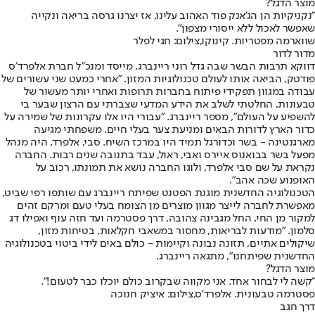
מוצר הדגל?
"נקניקיות הן הג'אנק פוד האהוב עלינו, אז יצרנו גרסה בריאה ונקייה
שאפשר לאכול ללא ייסורי מצפון".
שווארמה מפטריות. קינוקו,צילום: חגי לפלר
מדור לדור
דווקא תרבות הבשר שבה גדל רוני ריינברג, מייסד ומנכ"ל חברת אלפרד'ס
פודטק, הביאה אותו לעולם טכנולוגיות המזון. "אחרי כמעט שני עשורים של
עבודה במגוון תפקידי פיתוח בחברות תרופות ואחרי יותר מעשור של
טבעונות, החלטתי לשלב את הידע המדעי שצברתי עם הרצון שבער בי
להשפיע על העולם", מספר ריינברג. "עבורי היו אלו עקרונות של שמירה על
כדור הארץ לדורות הבאים ומניעת צער בעלי חיים. משפחתי מגיעה
מארגנטינה - בשר וכדורגל תמיד היו במרכז השיח. סבי, אלפרד, היה מנהל
מפעל בשר בבואנוס איירס ואבי, ראול, עבד בתנובה שנים רבות. החברה
נקראת על שם סבי אלפרד, ולוגו החברה נושא את תמונתו, רכוב על
האופנוע שכה אהב".
הטכנולוגיה החדשנית מוגנת הפטנט שפיתח ריינברג עם שותפו רפי שביט,
מאפשרת לחברה לייצר מגוון מוצרים מן הצומח בעלי טעם ומרקם זהים
למקור מן החי, החל מגבינה צהובה, דרך פסטרמה ועד חזה עוף ואפילו דג
סלמון. "מודעות לבריאות, מחסור במשאבי חקלאות, בטיחות מזון,
שיקולים אתיים, תזונה נבונה וקיימות - כולם באים לידי ביטוי בטכנולוגיה
החדשנית שפיתחנו", מתגאה ריינברג.
מוצר הדגל?
"קשה לי לבחור אחד. אני מקווה שבקרוב כולם יוכלו כבר לטעום!".
פסטרמה טבעונית. אלפרד'ס,צילום: איציק חנוכה
דרך חגב