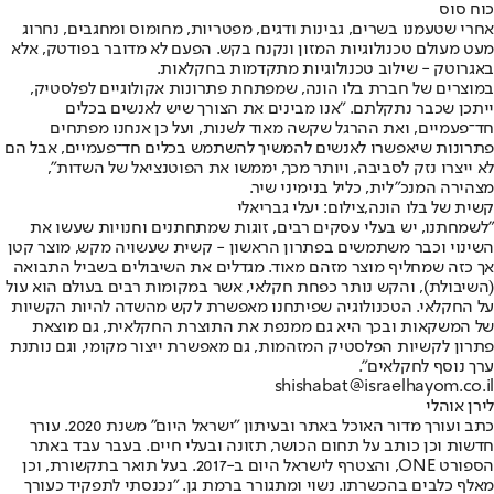
כוח סוס
אחרי שטעמנו בשרים, גבינות ודגים, מפטריות, מחומוס ומחגבים, נחרוג
מעט מעולם טכנולוגיות המזון ונקנח בקש. הפעם לא מדובר בפודטק, אלא
באגרוטק - שילוב טכנולוגיות מתקדמות בחקלאות.
במוצרים של חברת בלו הונה, שמפתחת פתרונות אקולוגיים לפלסטיק,
ייתכן שכבר נתקלתם. "אנו מבינים את הצורך שיש לאנשים בכלים
חד־פעמיים, ואת ההרגל שקשה מאוד לשנות, ועל כן אנחנו מפתחים
פתרונות שיאפשרו לאנשים להמשיך להשתמש בכלים חד־פעמיים, אבל הם
לא ייצרו נזק לסביבה, ויותר מכך, יממשו את הפוטנציאל של השדות",
מצהירה המנכ"לית, כליל בנימיני שיר.
קשית של בלו הונה,צילום: יעלי גבריאלי
"לשמחתנו, יש בעלי עסקים רבים, זוגות שמתחתנים וחנויות שעשו את
השינוי וכבר משתמשים בפתרון הראשון - קשית שעשויה מקש, מוצר קטן
אך כזה שמחליף מוצר מזהם מאוד. מגדלים את השיבולים בשביל התבואה
(השיבולת), והקש נותר כפחת חקלאי, אשר במקומות רבים בעולם הוא עול
על החקלאי. הטכנולוגיה שפיתחנו מאפשרת לקש מהשדה להיות הקשיות
של המשקאות ובכך היא גם ממנפת את התוצרת החקלאית, גם מוצאת
פתרון לקשיות הפלסטיק המזהמות, גם מאפשרת ייצור מקומי, וגם נותנת
ערך נוסף לחקלאים".
shishabat@israelhayom.co.il
לירן אוהלי
כתב ועורך מדור האוכל באתר ובעיתון "ישראל היום" משנת 2020. עורך
חדשות וכן כותב על תחום הכושר, תזונה ובעלי חיים. בעבר עבד באתר
הספורט ONE, והצטרף לישראל היום ב-2017. בעל תואר בתקשורת, וכן
מאלף כלבים בהכשרתו. נשוי ומתגורר ברמת גן. "נכנסתי לתפקיד כעורך