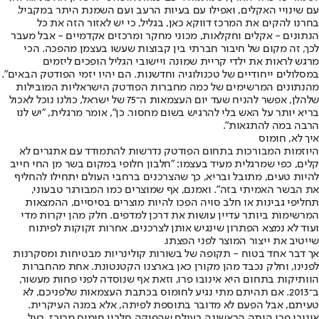
עם שינויי האקלים, ואפילו עם בעיות הרעב ועם השמנת היתר במקביל.
בחרנו להקים את המרכז דווקא כאן, בגליל, כי יש לאזור הזה את כל
הנתונים - אקלים וחקלאות, מכוני מחקר ומרכזים אקדמיים - אבל מעבר
לכך, זה מקום של חיבור חברתי בין קבוצות שעשו בעצמן מהפכה. הכי
מרגש לראות את ילדי קריית שמונה ויישובי הגליל הופכים ליזמים
במסלולים ייחודיים של טכנולוגיה וחדשנות. הם יהיו יזמי הפודטק הבאים".
מהנתונים המרשימים של כמה מחברות הפודטק הישראליות המובילות
שלהלן, אפשר להניח שעד יום העצמאות ה־75 של ישראל, כולנו נוכל לאכול
בריא יותר על האש בלי להרגיש בשום מחסור. כן", אומר מרגלית, "יש לנו
הרבה במה להתגאות".
איך לא, חומוס
היוזמות המבורכות בתחום הפודטק נדרשות להתמודד עם אתגרים לא
קלים, כפי שמרגלית מעיד בעצמו: "חלבון חלופי במקום בשר מן החי חייב
להיות טעים, מתובל ובריא, כך שהצרכנים ברחבי העולם יתחילו להחליף
את הבשר האמיתי בזה". ואמנם, אף שמוצרים כמו המבורגר טבעוני,
תחליפי גבינות או חלב סויה הפכו להיות מוצרים בסיסיים, ההמצאות
המרשימות ביותר עדיין עושות את דרכן למדפים. חלק מהן יקרות מדי
ועוד לא נמצא הפתרון שינגיש אותן לצרכנים, אחרות זקוקות לפיתוח
שייטיב את ייצור המוצר לפני הפצתו.
אך דבר אחד בטוח - תקופה של בשורות קולינריות מבטיחות ומסקרנות
לפנינו, וחלק נכבד מהן מקורן כאן בארצנו הקטנטונת. אחת מהחברות
הוותיקות בתחום היא אינובו פרו, וזאת אף שנוסדה לפני פחות מעשור,
ב־2013. אם תהיתם מתי נגיע לחומוס בכתבת העצמאות שלפניכם, לא
טעיתם, אבל הפעם לא מדובר בתוספת לפיתה, אלא במנה העיקרית.
אינובו פרו היתה הראשונה בעולם שהפיקה חלבון חומוס מרוכז, בעל