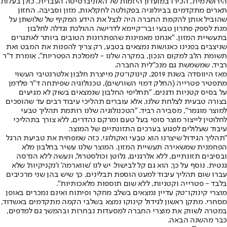
הירושלמית, הכירו במועדון היזמות של האוניברסיטה העברית, כולן בעלות
תארים מתקדמים בביולוגיה בפקולטה לחקלאות, מזון וסביבה. החזון
שהוביל אותן להקמת החברה היה לנצל את הידע המקיף של שלושתן על
מנת לספק פתרון טבעי ובר־קיימא לדרישה ההולכת וגדלה לחלבון
בתעשיית המזון. "אנחנו מאמינות שהפתרונות הטובים ביותר לאתגרים
שניצבים בפנינו כאנושות נמצאים בטבע, רק צריך להפנות את המבט ואת
תשומת הלב למקום הנכון, במקרה שלנו - לממלכת הפטריות", אומרת ד"ר
רביד, שמשמשת גם מנכ"לית החברה.
מאז היווסדה בשנת 2019, קינוקו־טק מייצרת חלבון אלטרנטיבי העשוי
מתפטיר פטרייה (החלק דמוי השורשים), טכנולוגיה שפיתחה ד"ר פלדמן
על בסיס קטניות ודגנים. "תחליפי החלבון שנמצאים בשוק לא מגיעים
בצורה טבעית לצלחת שלנו, אלא עוברים תהליכי עיבוד רבים עד שהופכים
למוצר מוגמר", מסבירה רביד. "הטכנולוגיה שלנו רותמת תהליך טבעי
לחלוטין לייצור מוצר סופי בעל טעם ומרקם נהדרים, ללא צורך בתהליכי
עיבוד שעלולים לפגוע בערכים התזונתיים של המוצר.
"תהליך הגידול שיצרנו הוא טבעי ואקולוגי, כזה שמפחית את טביעת הרגל
הפחמנית שמשאירה תעשיית המזון. המוצר שלנו עשיר בחלבון מלא
ובסיבים תזונתיים, ללא אלרגנים, גלוטן וכולסטרול, ונעשה ללא הנדסה
גנטית. נוסף על כך, הוא גם קל לבישול. יש לנו 'שווארמה' ו'נקניקיות' שלא
עברו שום תהליך עיבוד למעט הוספת תבלינים, כך שיש בהן שני מרכיבים
בלבד - פטרייה וקטניות, ללא שום תוספות מלאכותיות".
מוצרי קינוקו־טק עדיין נמצאים בשלב מחקר ופיתוח ואינם נמכרים באופן
מסחרי. מתקן ראשון לגידול קינוקו נמצא בשלבי הקמה מתקדמים באשדוד,
במטרה לשווק את מוצרי החברה למסעדות נבחרות ובהמשך גם למדפים,
כבר מהשנה הבאה.