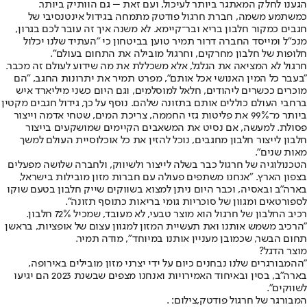
הגענו לחלק המאתגר ביותר לעיכול, ועם זאת – גם הוותיק ביותר.
כמשתמע משמה, חברת חרגול פודטק מתמחה בגידול אינטנסיבי של
חגבים כמקור חלבון בריא ובר־קיימא. לא משנה איך זה עובר לכם בגרון,
מנכ"ל ומייסד החברה דרור תמיר טוען בביטחון כי "העתיד שלנו יכלול
חלופות של חלבון מחרקים, וחרגול מובילה את התחום בעולם".
חרגול לא המציאה את הגלגל, אלא משכללת את מה שידוע לעולם זה מכבר.
"בעבר כל המין האנושי אכל אותם", מפרט תמיר את יתרונות החגב, "הם
מוכרים ככשרים ליהודים, חלאל למוסלמים, וגם היום כשני מיליארד איש
ברחבי העולם כוללים אותם בתזונה שלהם. נוסף על כך, גידול חגבים מקטין
ביותר מ־99% את פליטות גזי החממה, צריכת המים, שטחי אדמה וייצור
פסולת. למעשה, אם נסיט את המשאבים הקיימים שמושקעים בייצור
חלבון לייצור חלבון מחגבים, נוכל להזין את כל אוכלוסיית העולם למשך
מאות שנים".
הטכנולוגיה של חרגול כבר בשלה לייצור ולשיווק, ולחברה שלושה מפעלים
בצפון הארץ. "אנחנו משתפים פעולה עם חברות מזון מובילות בישראל,
בארה"ב ובאסיה, וכבר היום ניתן למצוא בשווקים שייק חלבון בטעם שוקו
לספורטאים ומגוון של סוכריות גומי בריאות כתוסף תזונה".
רכיב החלבון של חרגול הוא מוצר טבעי, לא מעובד, שמכיל 72% חלבון.
"הרכיב משמש אותנו ואת תעשיית המזון למגוון עצום של אופציות, בראשן
תחום הבשר, שכמובן מעניין אותנו במיוחד", מודה תמיר.
מוצר הדגל?
"ההמבורגרים שלנו נבחנים כיום על ידי יצרני מזון מובילים באירופה,
בארה"ב, בסין ובאיחוד האמירויות ואנחנו מצפים שבשנת 2023 הם יגיעו
לשווקים".
המבורגר של חרגול פודטק,צילום: .