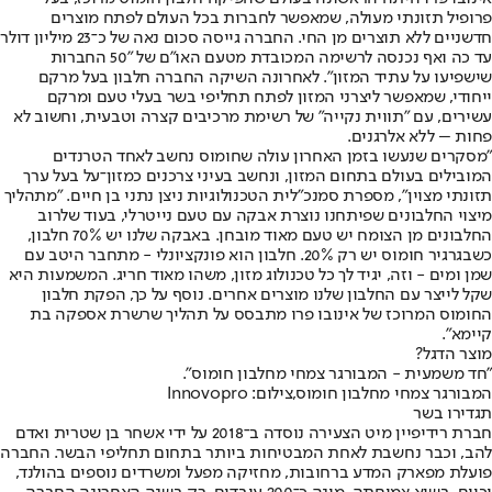
פרופיל תזונתי מעולה, שמאפשר לחברות בכל העולם לפתח מוצרים
חדשניים ללא תוצרים מן החי. החברה גייסה סכום נאה של כ־23 מיליון דולר
עד כה ואף נכנסה לרשימה המכובדת מטעם האו"ם של "50 החברות
שישפיעו על עתיד המזון". לאחרונה השיקה החברה חלבון בעל מרקם
ייחודי, שמאפשר ליצרני המזון לפתח תחליפי בשר בעלי טעם ומרקם
עשירים, עם "תווית נקייה" של רשימת מרכיבים קצרה וטבעית, וחשוב לא
פחות – ללא אלרגנים.
"מסקרים שנעשו בזמן האחרון עולה שחומוס נחשב לאחד הטרנדים
המובילים בעולם בתחום המזון, ונחשב בעיני צרכנים כמזון־על בעל ערך
תזונתי מצוין", מספרת סמנכ"לית הטכנולוגיות ניצן נתני בן חיים. "מתהליך
מיצוי החלבונים שפיתחנו נוצרת אבקה עם טעם נייטרלי, בעוד שלרוב
החלבונים מן הצומח יש טעם מאוד מובחן. באבקה שלנו יש 70% חלבון,
כשבגרגיר חומוס יש רק 20%. חלבון הוא פונקציונלי - מתחבר היטב עם
שמן ומים - וזה, יגיד לך כל טכנולוג מזון, משהו מאוד חריג. המשמעות היא
שקל לייצר עם החלבון שלנו מוצרים אחרים. נוסף על כך, הפקת חלבון
החומוס המרוכז של אינובו פרו מתבסס על תהליך שרשרת אספקה בת
קיימא".
מוצר הדגל?
"חד משמעית - המבורגר צמחי מחלבון חומוס".
המבורגר צמחי מחלבון חומוס,צילום: Innovopro
תגדירו בשר
חברת רידיפיין מיט הצעירה נוסדה ב־2018 על ידי אשחר בן שטרית ואדם
להב, וכבר נחשבת לאחת המבטיחות ביותר בתחום תחליפי הבשר. החברה
פועלת מפארק המדע ברחובות, מחזיקה מפעל ומשרדים נוספים בהולנד,