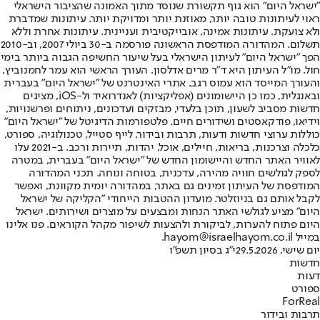
"ישראל היום" הוא גוף תקשורת שנוסד מתוך האמונה שהציבור הישראלי
ראוי לעיתונות טובה יותר, מאוזנת יותר ומדויקת יותר. עיתונות שמדברת
ולא צועקת. עיתונות אמינה, אובייקטיבית ועניינית. עיתונות אחרת וללא
תשלום. המהדורה המודפסת הראשונה פורסמה ב-30 ביולי 2007, וב-2010
הפך "ישראל היום" לעיתון הישראלי בעל שיעור החשיפה הגבוה ביותר בימי
חול. מו"ל העיתון היא ד"ר מרים אדלסון. העורך הראשי הוא עמר לחמנוביץ,
והעורך המייסד הוא עמוס רגב. אתרי האינטרנט של "ישראל היום" בעברית
ובאנגלית, כמו כן היישומונים (אפליקציות) לאנדרואיד ול-iOS, מציגים
חדשות מסביב לשעון, תוכן בלעדי, מבזקים ועדכונים, ניתוחים ופרשנויות,
וידיאו, פודקאסטים ושידורים חיים. פלטפורמות הדיגיטל של "ישראל היום"
כוללות ערוצי חדשות ודעות, תרבות ובידור, לייף סטייל, טכנולוגיה, ספורט,
כלכלה וצרכנות, בריאות, חיילים, אוכל, יהדות, תיירות ורכב. ב-2021 עלו
לאוויר האתר החדש והיישומון החדש של "ישראל היום" בעברית, במטרה
לספק לגולשים חוויה מהירה, עדכנית, בטוחה ונוחה. תכני המהדורה
המודפסת של העיתון זמינים גם באתר, במהדורה יומית מקוונת, ואפשר
לקבל אותם גם בניוזלטר. מועדון ההטבות הייחודי "הקליקה של ישראל
היום" מציע לגולשי האתר הנחות ומבצעים על מוצרים ושירותים. ישראל
היום פתוח להערות, לביקורת ולהצעות לשיפור מקהל הקוראים. פנו אלינו
במייל hayom@israelhayom.co.il.
יום שישי, 29.5.2026
י"ג בסיון תשפ"ו
חדשות
דעות
ספורט
ForReal
תרבות ובידור