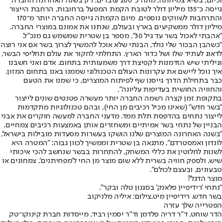
וכיום, בשיא צמיחתה, מונה כ־200 עובדים. רק בשנה האחרונה החברה
גייסה כ־135 מיליון דולר לטובת הקמת המפעל ברחובות, הרחבת הייצור
והתרחבות לשווקים נוספים. מיום הקמתה גייסה החברה יותר מ־170
מיליון דולר ממשקיעים בארץ ובעולם, שנתנו את אמונם במוצרי החברה.
"אהבתי לאכול בשר עד גיל 30", מספר בן שטרית שמשמש גם מנכ"ל.
"כשהבן הבכור שלי נולד, הבנתי שלא אוכל להמשיך לצרוך בשר אם אני רוצה
לדאוג לעתיד שלו ושל כדור הארץ. התחלתי לחקור את עולם תחליפי הבשר,
וגיליתי שיש הזדמנות לקפיצת דרך משמעותית בתחום. אדם ואני חשבנו
איך נוכל ליישם את עקרונות העולם הטכנולוגי שממנו באנו בתחום המזון.
כבר בתחילת הדרך גייסנו שף לפיתוח המוצרים, כי שמנו את הטעם
והחוויה החושית בעדיפות עליונה".
בתקופת זמן קצרה רשמה החברה יותר מעשרה פטנטים שונים לייצור
"בשר חדש" (שאינו מכיל רכיבים מן החי), ובהם טכנולוגיות מתקדמות
לייצור נתחים בהדפסת תלת ממד. מדעני החברה למעשה חוקרים את אבני
הבניין של נתחי בשר אמיתיים ומשחזרים אותן באמצעות רכיבים צמחיים.
"בשנה האחרונה המוצרים שלנו הושקו בעשרות מסעדות מובילות בישראל,
לונדון ואמסטרדם", מתגאה בן שטרית וממשיך לכוון גבוה: "המטרה היא
לשנות לחלוטין את כללי המשחק, להתחרות בבשר שנחשב להכי איכותי
שיש, ולספק חוויה בשרית ללא שום מוצר מן החי ל'מפחיתנים', צמחונים או
טבעונים, ובעצם לכולם".
מוצר הדגל?
"נתחי 'רידיפיין פלאנק' בסגנון טלה ובקר".
בשר חדש. רידיפיין מיט,צילום: איליה מלניקוב
הפטרייה שלך עזרה
הדר שוחט, ד"ר דריה פלדמן וד"ר יסמין רביד, מייסדות חברת קינוקו־טק