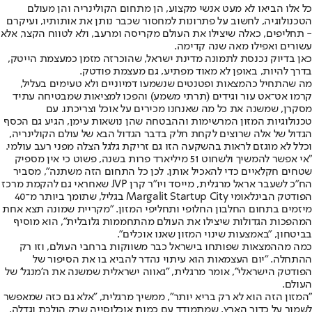
כל אלו הביאו לא מעט אנשי מקצוע, הן מתחום הקולינריה והן מעולם
הטכנולוגיה, לחשוב על פתרונות למחסור שכבר נותן את אותותיו, ועיקרם
- תחליפים, כאלה שיצילו את העולם מקריסה ומרעב, ולא לטווח הקצר, אלא
עשורים ואפילו מאה שנה קדימה.
כאן בדיוק נכנסת לתמונה מדינת ישראל, שהוכרזה מזמן כמעצמת הייטק,
בדרך להיות, באופן לא מאוד מפתיע, גם מעצמת פודטק.
מה שהתחיל כהמצאות ופטנטים שנשמעו דמיוניים ולא טעימים בעליל,
קרמו אט־אט עור וגידים (תרתי משמע) והפכו למציאות שמבטיחה עתיד
מסקרן, שמשנה את כל מה שאנחנו מכירים על אוכל וצריכתו. עם
טכנולוגיות המזון המרשימות וההבטחה שהן נושאות עימן, הגיע גם הכסף
הגדול של אלה שרוצים לקחת חלק בדבר הגדול הבא של עולם הקולינריה,
וכלל לא מוגזם לראות בהשקעה הזו גם זריקת גלגל הצלה מפני רעב עולמי.
"אי אפשר להמשיך ולשחוט 51 מיליארד פרות בשנה, פשוט כי אין מספיק
שטחים חקלאיים כדי להאכיל אותן. לכן כל התחום הזה משתנה", מסביר
הח"כ לשעבר אראל מרגלית, מייסד ויו"ר קרן JVP שאחראי גם להקמת מרכז
הפודטק הבינלאומי Margalit Startup City בגליל, שתומך ביותר מ־40
מיזמים בתחום החלבון החלופי ותחליפי המזון. "מקריית שמונה תצא אחת
המהפכות הגדולות שיצילו את העולם מהתחממות גלובלית", הוא מוסיף
בביטחון, "באמצעות שינוי המזון שאנו אוכלים".
כמה מההמצאות שפותחו בישראל כבר משווקות ברחבי העולם, וזו רק
ההתחלה. "יום העצמאות הוא עיתוי נהדר להביא בו את הסיפור של
הפודטק הישראלי", אומר מרגלית, "גאווה ישראלית שמשנה את ה'מנגל' של
העולם.
"המזון הזה הוא לא רק בריא יותר", ממשיך מרגלית, "אלא גם כזה שמאפשר
לשמור על כדור הארץ, שמתמודד עם כמות אוכלוסייה שרק הולכת וגדלה,