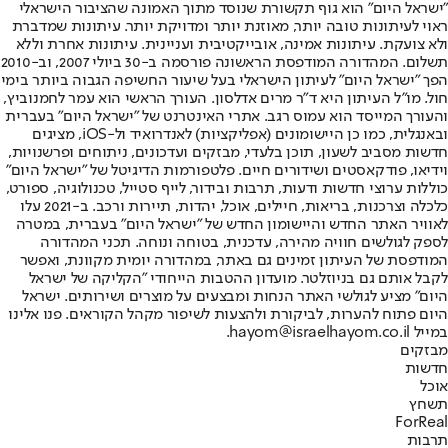
"ישראל היום" הוא גוף תקשורת שנוסד מתוך האמונה שהציבור הישראלי
ראוי לעיתונות טובה יותר, מאוזנת יותר ומדויקת יותר. עיתונות שמדברת
ולא צועקת. עיתונות אמינה, אובייקטיבית ועניינית. עיתונות אחרת וללא
תשלום. המהדורה המודפסת הראשונה פורסמה ב-30 ביולי 2007, וב-2010
הפך "ישראל היום" לעיתון הישראלי בעל שיעור החשיפה הגבוה ביותר בימי
חול. מו"ל העיתון היא ד"ר מרים אדלסון. העורך הראשי הוא עמר לחמנוביץ,
והעורך המייסד הוא עמוס רגב. אתרי האינטרנט של "ישראל היום" בעברית
ובאנגלית, כמו כן היישומונים (אפליקציות) לאנדרואיד ול-iOS, מציגים
חדשות מסביב לשעון, תוכן בלעדי, מבזקים ועדכונים, ניתוחים ופרשנויות,
וידיאו, פודקאסטים ושידורים חיים. פלטפורמות הדיגיטל של "ישראל היום"
כוללות ערוצי חדשות ודעות, תרבות ובידור, לייף סטייל, טכנולוגיה, ספורט,
כלכלה וצרכנות, בריאות, חיילים, אוכל, יהדות, תיירות ורכב. ב-2021 עלו
לאוויר האתר החדש והיישומון החדש של "ישראל היום" בעברית, במטרה
לספק לגולשים חוויה מהירה, עדכנית, בטוחה ונוחה. תכני המהדורה
המודפסת של העיתון זמינים גם באתר, במהדורה יומית מקוונת, ואפשר
לקבל אותם גם בניוזלטר. מועדון ההטבות הייחודי "הקליקה של ישראל
היום" מציע לגולשי האתר הנחות ומבצעים על מוצרים ושירותים. ישראל
היום פתוח להערות, לביקורת ולהצעות לשיפור מקהל הקוראים. פנו אלינו
במייל hayom@israelhayom.co.il.
מבזקים
חדשות
אוכל
תשחץ
ForReal
תרבות