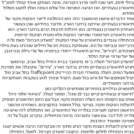
ביולי 2019, חצי שנה לפני פרוץ הקורונה, מונה השחקן אוהד קנולר למנכ"ל
תיאטרון גבעתיים. ואז הגיעה המגיפה וכל עולם הבמה נאלץ לחשב מסלול
מחדש.
אחד הדברים שיצאו מהמשבר הזה הוא ההחלטה לייצר הפקות מקור של
תיאטרון גבעתיים, שירוצו ברחבי הארץ. מדובר בחידוש, שכן בעשור
האחרון תיאטרון גבעתיים, כמו היכלות תרבות רבים ברחבי הארץ, הוא
אינו תיאטרון רפרטוארי שמייצר הפקות אלא מארח הפקות קיימות.
כהתחלה עובדים בתיאטרון על שתי הפקות: "מועדון חברות" מאת גליה
כהן־יונס ובבימוי טל וניג, שעוסקת בבנות זוג של חיילים שנהרגו בעת מילוי
תפקידם, ו"צירים", אירוע תיאטרלי ייחודי בבימויה של עדי גילת ובכיכובן
של יעל שרוני ועינת הולנד.
"מועדון חברות" תעלה ב־16 בדצמבר בבית החייל בתל אביב, ובהמשך
תגיע לתיאטרון גבעתיים ותרוץ ברחבי הארץ. "צירים", שקיבלה את תמיכת
מפעל הפיס, תעלה במשרדי חברת ההיי־טק Trafficpoint בתל אביב מול
קהל מצומצם של 50 איש בכל פעם. הקהל יצטרך לנוע בעקבות השחקניות
ברחבי המשרדים.
למופעים ובילויים במחירים מפתיעים הקליקו כאן
"תיאטרון גבעתיים קיים כבר 25 שנה", מספר קנולר. "כשיוסי אלפי ניהל
אותו עם הקמתו הוא העלה הפקות מקור, אבל עם הזמן התיאטרון הפסיק
להעלות הפקות מקור, בעיקר בגלל מחסור בתקציבים. כשחזרנו מהסגר
הראשון הפקנו תערוכה בגלריה של התיאטרון, ואז התגלגלנו לזה שיש פה
גלריה לכל דבר, עם אוצר ותערוכה ברמה מוזיאלית, ובקרוב נקבל על זה
תמיכה ממשרד התרבות.
"הרעיון להעלות הצגות מקור הגיע מתוך זה שבקורונה הרבה אנשים ישבו
בבית והתחילו לחלום חלומות. ההצגה 'מועדון חברות', למשל, התחילה