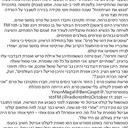
פגישה שהתקיימה בלשכתו לפני כ-40 שנה, אמש (שבת) נחשפה בתוכנית
"פגוש את העיתונות" טענה נוספת מפי פקידה בכירה לשעבר על הטרדה
מינית מצד פרס.
הזמר ניסים גרמה, שהיה מקורבו וחברו הטוב של פרס במשך שנים,
התראיין היום (ראשון) לתוכנית הבוקר של בן כספית וינון מגל ב-103 FM
לשיחה על הנשיא המנוח שהצליחה לעורר את זעמם של המנחים, והגיעה
לטונים גבוהים וצורמים בשלבים מסוימים.
"שופכים את דמו של פרס", אמר מגל בתחילת הראיון, והוסיף כי ציפה
שחבריו של פרס מהמעגל הקרוב שלו, שהקיפו אותו במשך שנים, יעמדו
לצידו וישמיעו את קולם.
"בושה וחרפה", זעם גרמה כששמותיהן של איילת פריש ואפרת דובדבני עלו
בראיון. "שפתיים יישקו. אני חותם על כל מה שאמרת. אני שואל שאלה
אחת: היכן אפרת דובדבני והיכן גב' פריש? שואל אתכם, אני כולה תימני
שגר בראש העין, היכן אפרת דובדבני והיכן פריש? ריבון העולמים", זעק,
"איפה הכרת הטוב?".
פרשת שמעון פרס | הזמר והיוצר ניסים גרמה, חברו ומקורבו של פרס: "אני
לא מאמין לקולט. בלי שמעון פרס, היא הייתה היום מנהלת
בסופרמרקט".
@YinonMagal
@BenCaspit
October 17, 2021
— 103FM (@radio103fm)
כשנשאל על קולט אביטל, מי שפוצצה לפני כשבוע את הפרשה, זעמו התגבר
וכך גם טון דבריו: "אחרי 40-30 שנה, האיש כבר קבור, למה פתאום קולט
אביטל מספרת על זה? מה היא אומרת? לא אנס אותי - דחף אותי. פרס היה
הכי עדין בעולם, גם היד שלו".
כשנשאל גרמה באופן מפורש אם הוא מאמין לקולט אביטל, השיב בכעס: