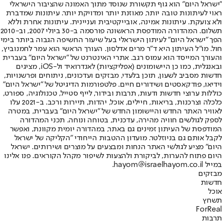
"ישראל היום" הוא גוף תקשורת שנוסד מתוך האמונה שהציבור הישראלי
ראוי לעיתונות טובה יותר, מאוזנת יותר ומדויקת יותר. עיתונות שמדברת
ולא צועקת. עיתונות אמינה, אובייקטיבית ועניינית. עיתונות אחרת וללא
תשלום. המהדורה המודפסת הראשונה פורסמה ב-30 ביולי 2007, וב-2010
הפך "ישראל היום" לעיתון הישראלי בעל שיעור החשיפה הגבוה ביותר בימי
חול. מו"ל העיתון היא ד"ר מרים אדלסון. העורך הראשי הוא עמר לחמנוביץ,
והעורך המייסד הוא עמוס רגב. אתרי האינטרנט של "ישראל היום" בעברית
ובאנגלית, כמו כן היישומונים (אפליקציות) לאנדרואיד ול-iOS, מציגים
חדשות מסביב לשעון, תוכן בלעדי, מבזקים ועדכונים, ניתוחים ופרשנויות,
וידיאו, פודקאסטים ושידורים חיים. פלטפורמות הדיגיטל של "ישראל היום"
כוללות ערוצי חדשות ודעות, תרבות ובידור, לייף סטייל, טכנולוגיה, ספורט,
כלכלה וצרכנות, בריאות, חיילים, אוכל, יהדות, תיירות ורכב. ב-2021 עלו
לאוויר האתר החדש והיישומון החדש של "ישראל היום" בעברית, במטרה
לספק לגולשים חוויה מהירה, עדכנית, בטוחה ונוחה. תכני המהדורה
המודפסת של העיתון זמינים גם באתר, במהדורה יומית מקוונת, ואפשר
לקבל אותם גם בניוזלטר. מועדון ההטבות הייחודי "הקליקה של ישראל
היום" מציע לגולשי האתר הנחות ומבצעים על מוצרים ושירותים. ישראל
היום פתוח להערות, לביקורת ולהצעות לשיפור מקהל הקוראים. פנו אלינו
במייל hayom@israelhayom.co.il.
מבזקים
חדשות
אוכל
תשחץ
ForReal
תרבות