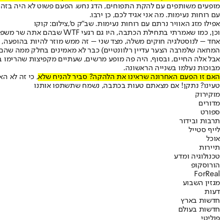
מופעים משותפים עם להקת התפוחים, הדג נחש. הפעם פשוט לא היה בזה צורך
עם רוחות נעימות. מה אני אגיד לכם, כן ירבו.
אפילו מזג האוויר נרתם עם רוחות נעימות. שב"ק ס',צילום: קוקו
וכן, כמו שאמרתי בתחילת הכ
אחד – לנוסטלגיה חוקים משלה, מצד שני – זה ממש מוזר להיות בהופעה, מ
המחאה שלמרבה הצער עדיין רלוונטיים) כבר לא מאמינים בחלק ממה שהם 
אבל אלה החיים, ובסוף, היה פה מופע מרשים, שעתיים מקפיצות שהרימו ב
מבוכות נעלמו בשנייה הראשונה.
האם זו הפעם האחרונה שראינו את הלהקה? סביר להניח שלא
, כי זה לא ה
טעינו? נתקן! אם מצאתם טעות בכתבה, נשמח שתשתפו אותנו
מוקי
רוק
מדורים
ספורט
תרבות ובידור
לייף סטייל
אוכל
תיירות
טכנולוגיה ומדע
הורוסקופ
ForReal
מגזין השבוע
דעות
חדשות בארץ
חדשות בעולם
פוליטי