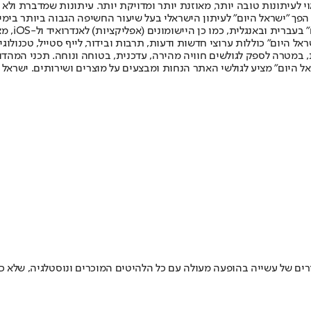
לעיתונות טובה יותר, מאוזנת יותר ומדויקת יותר. עיתונות שמדברת ולא צ
שלום. המהדורה המודפסת הראשונה פורסמה ב-30 ביולי 2007, וב-2010 הפך "ישראל היום" לעיתון הישראלי בעל שי
לחמנוביץ,
ל היום" כוללות ערוצי חדשות ודעות, תרבות ובידור, לייף סטייל, טכנולוגיה
ברית, במטרה לספק לגולשים חוויה מהירה, עדכנית, בטוחה ונוחה. תכני המה
ל היום" מציע לגולשי האתר הנחות ומבצעים על מוצרים ושירותים. ישראל 
של עשייה בהופעה מעולה עם כל הלהיטים המוכרים ונוסטלגיה, שלא כולה