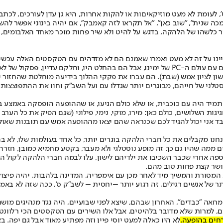
 לעומת לא מעט מוזיקאיםות או להקות אחרות, היא גן עדן לעורכים, לכתב
ה שנית", "שוב כאן", "אל תקראו לזה קאמבק", אם יהיה בינוני אפשר להשת
ר כלשהו של הלהקה, בדגש על להיט ולא שיר פחות מוכר מאחד האלבומים, ו
ינו על זה לא מעט ואמרו שאמנם הם לא מזדהים עם הטקסטים האלה עכשיו
נים יותר ופחות, כנראה יותר.
י של חייהם, מבוגרים יותר שגדלו עם ועל השב"ק וחוו את ההתפוצצות שלה
 תמיד היה עם כוכבית, או שלא כולם הגיעו, או שההופעה הופסקה באמצע
השלושים, כולם כאן: מירו, מוקי, נימי, פילוני (שגם הפיק את כל הערב הזה)
ד אני יכול להגיד לכם שכנראה שהם יצאו מההופעה אמש עם תובנות שאולי 
ה, גדול ומכובד, אבל אנחנו מקבלים את כל חברי הלהקה בוגרים יותר, כל אחד בעולמות
 ממה שהיו גם כך. זה מופע נוסטלגי ולא מעבר, בקטע מחמיא כמובן, חזרה 
ם על הספה אחרי שכבר השכיבו את ילדיהם לישון, עלו לבמה חברי הלהקה לקו
ושר קצת פחות טוב מהם.
מסורת והמשיך מיד לאחר מכן עם אימפריה, המדינה בלהבות, יהיה פיצוץ 
ר של אנשים רגילים, זה רגוע יותר –יחסית – לשב"ק ס', ככה שזה לא באמ
מחאה "כבדים", האחרון שבהם, שיצא לפני שבועיים, היה נגד מנהיגים מושח
, למרות שלא מדובר בלהיטים, אבל אלו השירים עם הטקסטים הכי רלוונט
רחים בהופעה.
לא היו כאלה למעט יוסי פיין וזה מפתיע מאוד אבל גם יפה. 