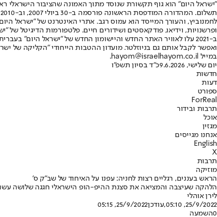
"ישראל היום" הוא גוף תקשורת שנוסד מתוך האמונה שהציבור הישראלי ראוי 
ת
ופרשנויות, וידיאו, פודקאסטים ושידורים חיים. פלטפורמות הדיגיטל של "ישרא
ב-2021 עלו לאוויר האתר החדש והיישומון החדש של "ישראל היום" בע
ואפשר לקבל אותם גם בניוזלטר. מועדון ההטבות הייחודי "הקליקה של ישרא
במייל hayom@israelhayom.co.il.
יום שלישי, 9.6.2026
כ"ד בסיון תשפ"ו
חדשות
דעות
ספורט
ForReal
תרבות ובידור
אוכל
מגזין
אנחנו מגייסים
English
X
תרבות
מוזיקה
הראש בעננים, רגליים רצות לחניה: עפנו על האיחוד של שב"ק ס'
הלהקה שעיצבה והמציאה את סצנת ההיפ-הופ הישראלי חגגה שלושה עשורים 
לירן אוהלי
25/9/2022, 05:10
,עודכן
25/9/2022, 05:15
0
השמעה