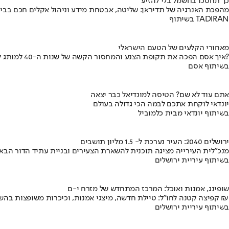
כך תחסכו בחשמל בלי להזיע
מהפכת האנרגיה של תדיראן: שליטה, אבטחת מידע וניהול אקלים חכם בבי
בשיתוף TADIRAN
מאחורי הקלעים של הטעם הישראלי
איך אסם הפכה את תקופת הצנע והמחסור הקשה של שנות ה-40 למותג לאומי?
בשיתוף אסם
אתם עוד לא שם? הטיסה למונדיאל כבר יצאה
יונדאי לוקחת אתכם לבמה הכי גדולה בעולם
בשיתוף יונדאי מבית כלמוביל
ירושלים 2040: העיר נערכת ל- 1.5 מליון תושבים
מנכ"לית העירייה מציגה תוכנית להשארת הצעירים ובניית עתיד הדור הבא
בשיתוף עיריית ירושלים
שופינג, אמנות ואוכל: המרכז המתחדש של מזרח י-ם
קפיצה קטנה לחו"ל: טיילת חדשה, מיצגי אמנות, וכיכרות משופצות בהשקעה של 100 מיליון ₪
בשיתוף עיריית ירושלים