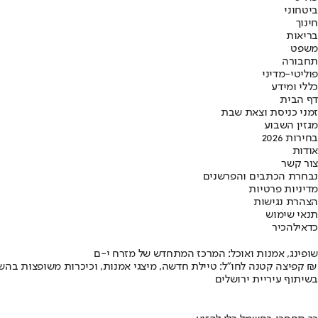
ביטחוני
חינוך
בריאות
משפט
תחבורה
פוליטי-מדיני
כללי ומידע
דף הבית
זמני כניסת וצאת שבת
מגזין השבוע
בחירות 2026
אודות
צור קשר
נבחרת הכתבים והפרשנים
מדיניות פרטיות
הצהרת נגישות
תנאי שימוש
כדאי
להכיר
שופינג, אמנות ואוכל: המרכז המתחדש של מזרח י-ם
קפיצה קטנה לחו"ל: טיילת חדשה, מיצגי אמנות, וכיכרות משופצות בהשקעה של 100 מיליון ₪
בשיתוף עיריית ירושלים