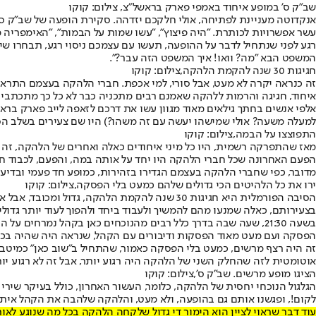
שב"ק ס' במופע איחוד באמפי פארק בראשל"צ, צילום: קוקו
אנקדוטה מעניינת לפתיחה, אולי חלקכם יזדהה. סקירת הופעה של שב"ק ס',
עשר אפשרויות לכותרת. "היה פיצוץ", "עשו שמות על הבמות", "האימפריה מכ
רגע לפני שנתחיל לדבר על ההופעה, תעשו עם עצמכם ניסוי רגע, תבחרו שי
המשפט הבא "מה? וואו! איך המשפט הזה עבר?".
חגיגות 30 שנה להקמת הלהקה,צילום: קוקו
זה כנראה יקרה לא מעט, אבל סורי, למי אכפת. חברי הלהקה בעצמם התראי
איחוד, חגיגה והרמות ללהקה שאמנם רבים מתכניה כבר לא כל כך מתכתבים עם עולם ה-PC של ימינו, אבל הם בהחלט היו, וחלקם עדיין, פסקול של לא מעט דורות, סטל
למעלה משעה? אולי שמישהו יעשה עם זה משהו?) היו שם צעירים בשלב הסטלנ
התפוצצו על הבמה,צילום: קוקו
מאז שהתפרקה רשמית, היו כל מיני איחודים כאלה ואחרים של הלהקה, זה
הפעם האחרונה שכל חברי הלהקה היו יחד על אותה במה, והפעם, לכבוד חגיגות 
מדובר, כפי שחברי הלהקה בעצמם הגדירו בזהירות, כמופע חד פעמי ובדיעב
ירו את כל הלהיטים הכי גדולים שלהם כמעט בלי הפסקה,צילום: קוקו
הסיבה הפורמלית היא חגיגות 30 שנה להקמת הלהק
בצעירותם, כאלה שמנעו מהם להמשיך ולעבוד ביחד ולהפוך לעוד יותר גדולים
בשעה 21:30, שעה שבה בדרך כלל רבים מהנוכחים כאן בקהל נמרחי
הפסקה ועם מעט מאוד הפסקות ודיבורים עם הקהל, שנראה היה שהיה בכ
זה היה רצף מרשים, כמעט בלי הפסקה כאמור, שהתחיל ב"שוב כאן" כמיטב ה
אוטומטית לזה שהחלק השני של הלהקה היה רגוע יותר, אבל זה לא רגוע יות
הציגו מופע מרשים. שב"ק ס',צילום: קוקו
הגלגול הנוכחי יחסית של הלהקה, כלומר, העשור האחרון, כולל בעיקר שירי 
לקום!, ופגשנו אותם גם בהופעה, ולא מעט, והלהקה שלהבה את הקהל איתם
עוד דבר שראוי לציין הוא הימור די גדול שלקחה הלהקה בכל מה שנוגע לאו