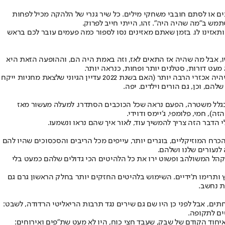
ים או לסתם חובבי משחקי מילים. כל שיר גנרי של הלהקה מכיל לפחות
מש ב"מה שהיה היה". זהו, הייתי חייב לפרוק.
תאזינו לו. בזמן שאתם מאזינים נסו לספור כמה פעמים עובר לכם בראש
, אבל מה שהיה אז התאים לאז, וזה באמת היה הם, וההופעה הזאת היא
אלפי אנשים בחתך גילאים מאוד מגוון עשו את דרכם לזאפה לייב פארק בראשון לציון אמש (שבת). הם עברו את פקקי ההלוך בידיעה מוחלטת שהחזור יהיה אכזרי הרבה יותר (האם בשנת 2022 עדיין הגיוני שלצאת מחניות ייקח
ם, וכן, גם הורים וילדים. יפה.
 בגלל משטרה, הפעם נראה שכל הכוכבים הסתדרו. למעלה מעשור מאז
, חמי, פלומפי, ג׳יימס ודוידי.
הדבר הזה צריך להמשיך עוד, לאור איך שהם נראו ונשמעו.
 שלו, לא בהכרח המוזיקליים, בוגרים יותר, עייפים מכל הריבים והסכסוכים שהיו להם
לנעורים שלנו ושלהם.
ל הקהל המשולהב ופשוט ירו את כל הלהיטים הכי גדולים שלהם כמעט בלי
ותרימו ת'ידיים. השימוש בלהיטים החזקים יותר בחלק הראשון גרם גם
ת נחשב.
תים, אבל לפני כן היו שם גם שירים נגד תרבות הריאליטי הרדודה, לשבט:
ים לתקופה.
באיחוד הקודם של שבק, שעבד חצי כוח, היו לא מעט שת"פים ואירוחים: