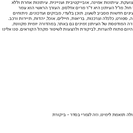
ועקת. עיתונות אמינה, אובייקטיבית ועניינית. עיתונות אחרת וללא
עור החשיפה הגבוה ביותר בימי חול. מו"ל העיתון היא ד"ר מרים אדלסון. העורך הראשי הוא עמר
 והעורך המייסד הוא עמוס רגב. אתרי האינטרנט של "ישראל היום" בעברית ובאנגלית, כמו כן היישומונים (אפליקציות) לאנדרואיד ול-iOS, מציגים חדשות מסביב לשעון, תוכן בלעדי, מבזקים ועדכונים, ניתוחים
, ספורט, כלכלה וצרכנות, בריאות, חיילים, אוכל, יהדות, תיירות ורכב.
דורה המודפסת של העיתון זמינים גם באתר, במהדורה יומית מקוונת,
היום פתוח להערות, לביקורת ולהצעות לשיפור מקהל הקוראים. פנו אלינו
 תואמת לימינו, וזה לגמרי בסדר • ביקורת