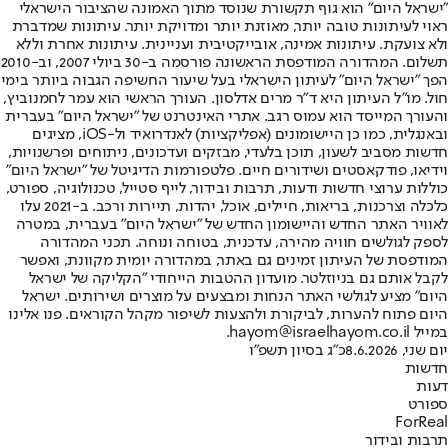
"ישראל היום" הוא גוף תקשורת שנוסד מתוך האמונה שהציבור הישראלי
ראוי לעיתונות טובה יותר, מאוזנת יותר ומדויקת יותר. עיתונות שמדברת
ולא צועקת. עיתונות אמינה, אובייקטיבית ועניינית. עיתונות אחרת וללא
תשלום. המהדורה המודפסת הראשונה פורסמה ב-30 ביולי 2007, וב-2010
הפך "ישראל היום" לעיתון הישראלי בעל שיעור החשיפה הגבוה ביותר בימי
חול. מו"ל העיתון היא ד"ר מרים אדלסון. העורך הראשי הוא עמר לחמנוביץ,
והעורך המייסד הוא עמוס רגב. אתרי האינטרנט של "ישראל היום" בעברית
ובאנגלית, כמו כן היישומונים (אפליקציות) לאנדרואיד ול-iOS, מציגים
חדשות מסביב לשעון, תוכן בלעדי, מבזקים ועדכונים, ניתוחים ופרשנויות,
וידיאו, פודקאסטים ושידורים חיים. פלטפורמות הדיגיטל של "ישראל היום"
כוללות ערוצי חדשות ודעות, תרבות ובידור, לייף סטייל, טכנולוגיה, ספורט,
כלכלה וצרכנות, בריאות, חיילים, אוכל, יהדות, תיירות ורכב. ב-2021 עלו
לאוויר האתר החדש והיישומון החדש של "ישראל היום" בעברית, במטרה
לספק לגולשים חוויה מהירה, עדכנית, בטוחה ונוחה. תכני המהדורה
המודפסת של העיתון זמינים גם באתר, במהדורה יומית מקוונת, ואפשר
לקבל אותם גם בניוזלטר. מועדון ההטבות הייחודי "הקליקה של ישראל
היום" מציע לגולשי האתר הנחות ומבצעים על מוצרים ושירותים. ישראל
היום פתוח להערות, לביקורת ולהצעות לשיפור מקהל הקוראים. פנו אלינו
במייל hayom@israelhayom.co.il.
יום שני, 8.6.2026
כ"ג בסיון תשפ"ו
חדשות
דעות
ספורט
ForReal
תרבות ובידור