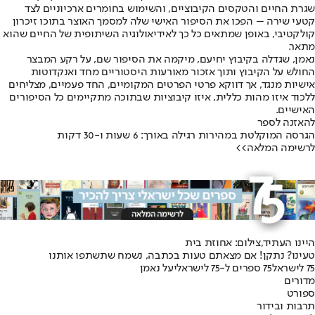
שגרת החיים והטקסים הקיבוציים, והשימוש בחומרים ארכיוניים לצד
קטעי שירה – הפכו את הסיפור האישי שלה למסמך האוצר בתוכו זיכרון
קולקטיבי, באופן שמתאים כל כך לאידיאולוגיה השיתופית של החיים שהוא
מתאר.
נאמן, שגדלה בקיבוץ יחיעם, מיקמה את הסיפור שם, על רקע המבצר
החולש על הקיבוץ ותוך אזכור מאורעות היסטוריים מחד ואנקדוטות
אישיות מנגד, אך דווקא פרטי הפרטים המקומיים, החד פעמיים, מצליחים
ללכוד איזו מהות כללית, איזו קיבוציות שבתוכה מתקיימים כל הסיפורים
האישיים.
להאזנה לספר
הגרסה המוקלטת במהירות רגילה באורך: 6 שעות ו-30 דקות
לרשימה המלאה>>
היינו העתיד,צילום: אחוזת בית
טעינו? נתקן! אם מצאתם טעות בכתבה, נשמח שתשתפו אותנו
75 לישראל
75 ספרים ל-75 לישראל
יעל נאמן
מדורים
ספורט
תרבות ובידור