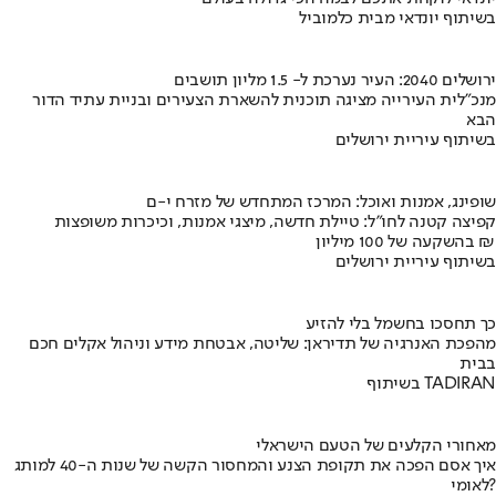
בשיתוף יונדאי מבית כלמוביל
ירושלים 2040: העיר נערכת ל- 1.5 מליון תושבים
מנכ"לית העירייה מציגה תוכנית להשארת הצעירים ובניית עתיד הדור
הבא
בשיתוף עיריית ירושלים
שופינג, אמנות ואוכל: המרכז המתחדש של מזרח י-ם
קפיצה קטנה לחו"ל: טיילת חדשה, מיצגי אמנות, וכיכרות משופצות
בהשקעה של 100 מיליון ₪
בשיתוף עיריית ירושלים
כך תחסכו בחשמל בלי להזיע
מהפכת האנרגיה של תדיראן: שליטה, אבטחת מידע וניהול אקלים חכם
בבית
בשיתוף TADIRAN
מאחורי הקלעים של הטעם הישראלי
איך אסם הפכה את תקופת הצנע והמחסור הקשה של שנות ה-40 למותג
לאומי?