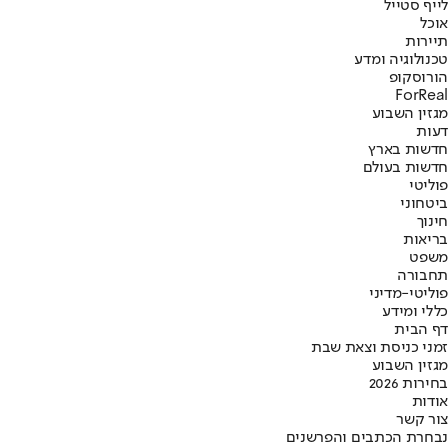
לייף סטייל
אוכל
תיירות
טכנולוגיה ומדע
הורוסקופ
ForReal
מגזין השבוע
דעות
חדשות בארץ
חדשות בעולם
פוליטי
ביטחוני
חינוך
בריאות
משפט
תחבורה
פוליטי-מדיני
כללי ומידע
דף הבית
זמני כניסת וצאת שבת
מגזין השבוע
בחירות 2026
אודות
צור קשר
נבחרת הכתבים והפרשנים