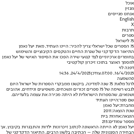
אוכל
מגזין
אנחנו מגייסים
English
X
תרבות
ספרים
75 לישראל
75 הספרים שכל ישראלי צריך להכיר: היינו העתיד, מאת יעל נאמן
התיאור הדקדקני של שגרת החיים והטקסים הקיבוציים והשימוש
בחומרים ארכיוניים לצד קטעי שירה הפכו את הסיפור האישי של יעל נאמן
למסמך האוצר בתוכו זיכרון קולקטיבי
דפנה לוי
16/4/2023, 07:00
,עודכן
24/4/2023, 14:36
0
השמעה
לרגל מלאת 75 שנה למדינה, ביקשנו ממבקרי הספרות של ישראל היום
לגבש רשימה של 75 ספרים זכורים ונשכחים, משפיעים ונידחים, אהובים
ושנואים, שהספרות הישראלית לא היתה מכירה את עצמה בלעדיהם.
שם ספר:
היינו העתיד
מחברת:
יעל נאמן
שנת הוצאה
:
2011
הוצאה:
אחוזת בית
מספר עמודים:
215
יעל נאמן לא הייתה הראשונה לכתוב זיכרונות ילדות והתבגרות בקיבוץ, אך
הבחירה הסגנונית שלה – הכתיבה בלשון הרבים, התיאור הדקדקני של