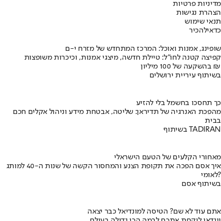
מדיניות פרטיות
הצהרת נגישות
תנאי שימוש
כדאי
להכיר
שופינג, אמנות ואוכל: המרכז המתחדש של מזרח י-ם
קפיצה קטנה לחו"ל: טיילת חדשה, מיצגי אמנות, וכיכרות משופצות
בהשקעה של 100 מיליון ₪
בשיתוף עיריית ירושלים
כך תחסכו בחשמל בלי להזיע
מהפכת האנרגיה של תדיראן: שליטה, אבטחת מידע וניהול אקלים חכם
בבית
בשיתוף TADIRAN
מאחורי הקלעים של הטעם הישראלי
איך אסם הפכה את תקופת הצנע והמחסור הקשה של שנות ה-40 למותג
לאומי?
בשיתוף אסם
אתם עוד לא שם? הטיסה למונדיאל כבר יצאה
יונדאי לוקחת אתכם לבמה הכי גדולה בעולם