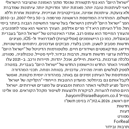
"ישראל היום" הוא גוף תקשורת שנוסד מתוך האמונה שהציבור הישראלי
ראוי לעיתונות טובה יותר, מאוזנת יותר ומדויקת יותר. עיתונות שמדברת
ולא צועקת. עיתונות אמינה, אובייקטיבית ועניינית. עיתונות אחרת וללא
תשלום. המהדורה המודפסת הראשונה פורסמה ב-30 ביולי 2007, וב-2010
הפך "ישראל היום" לעיתון הישראלי בעל שיעור החשיפה הגבוה ביותר בימי
חול. מו"ל העיתון היא ד"ר מרים אדלסון. העורך הראשי הוא עמר לחמנוביץ,
והעורך המייסד הוא עמוס רגב. אתרי האינטרנט של "ישראל היום" בעברית
ובאנגלית, כמו כן היישומונים (אפליקציות) לאנדרואיד ול-iOS, מציגים
חדשות מסביב לשעון, תוכן בלעדי, מבזקים ועדכונים, ניתוחים ופרשנויות,
וידיאו, פודקאסטים ושידורים חיים. פלטפורמות הדיגיטל של "ישראל היום"
כוללות ערוצי חדשות ודעות, תרבות ובידור, לייף סטייל, טכנולוגיה, ספורט,
כלכלה וצרכנות, בריאות, חיילים, אוכל, יהדות, תיירות ורכב. ב-2021 עלו
לאוויר האתר החדש והיישומון החדש של "ישראל היום" בעברית, במטרה
לספק לגולשים חוויה מהירה, עדכנית, בטוחה ונוחה. תכני המהדורה
המודפסת של העיתון זמינים גם באתר, במהדורה יומית מקוונת, ואפשר
לקבל אותם גם בניוזלטר. מועדון ההטבות הייחודי "הקליקה של ישראל
היום" מציע לגולשי האתר הנחות ומבצעים על מוצרים ושירותים. ישראל
היום פתוח להערות, לביקורת ולהצעות לשיפור מקהל הקוראים. פנו אלינו
במייל hayom@israelhayom.co.il.
יום ראשון, 12.4.2026
כ"ה בניסן תשפ"ו
חדשות
דעות
ספורט
ForReal
תרבות ובידור