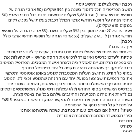
רכבת ישראל,צילום: יהושע יוסף
תושב הפריפריה יוכל לחסוך בשנה בין 594 שקלים (50 אחוזי הנחה על
חופשי חודשי אזור 1) ועד 3,660 שקלים לנסיעות חינם בכל רחבי הארץ (50
אחוזי הנחה על חופשי חודשי ארצי הכולל רכבת בעלות של 305 שקלים
במקום 610 שקלים).
צעיר עד גיל 27 יוכל לחסוך בין 392 שקלים בשנה (33 אחוזי הנחה על חופשי
חודשי אזור 1) ל-2,415 שקלים (33 אחוזי הנחה על חופשי חודשי ארצי כולל
רכבת).
איך זה עובד?
בשיטת הפעילות של האפליקציות פנגו ומוביט, אין צורך להגיע לנקודות
פיזיות ולעדכן כרטיס ואין צורך לרכוש את החוזה מראש - יש להעלות את
המסמכים הרלוונטיים לאפליקציה ולאחר אישור המסכים, הפרופיל המיטיב
נכנס לתוקף כך שההנחה תהיה תקפה כל עוד הפרופיל בתוקף.
בסוף כל חודש, תחושב העלות המצטברת לנוסע באופן אוטומטי ותשקף
את סך הנסיעות שבוצעו בפועל, יחד עם ההנחה שהנוסע זכאי לה. הנוסע
יחויב בתעריף המשתלם ביותר עבורו מבין השיטות, והחיוב כאמור ירד
בכרטיס האשראי בסוף החודש (ללא עמלות ודמי מנוי). המשתמשים יכולים
גם לראות את פירוט הנסיעות והחיובים שלהם בכל עת באפליקציה.
משרד התחבורה הזמין את הציבור להתקשר למוקד המשרד במספר 4515*
על מנת לקבל מידע נוסף על הרפורמה
.
טעינו? נתקן! אם מצאתם טעות בכתבה, נשמח שתשתפו אותנו
מירי רגב
משרד התחבורה
תחבורה ציבורית
מדורים
ספורט
דעות