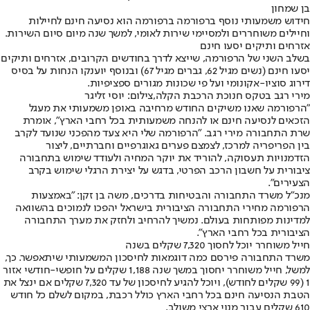
בן שמחון
חידוש משמעותי נוסף ברפורמה ברפורמה הוא נסיעה חינם לחיילות
וחיילים משוחררים ולמסיימי שירות לאומי, למשך שנה מיום סיום השירות.
אזרחים ותיקים יסעו חינם
בשלב השני של הרפורמה, שייצא לדרך בחודשים הקרובים, אזרחים ותיקים
יסעו חינם (נשים מגיל 62, גברים מגיל 67) ובנוסף יוענקו הנחות על בסיס
דירוג סוציו-אקונומי ועל פי שכונות מגורים ספציפיות.
מירי רגב בטקס חנוכת הרכבת הקלה,צילום: יוסי זליגר
"הרפורמה שאנו משיקים החודש מרחיבה באופן משמעותי את מעגל
הזכאים לנסיעה חינם או להנחה משמעותית בכל רחבי הארץ", אומרת
שרת התחבורה מירי רגב. "הרפורמה שלי היא צעד מהפכני שנועד לקרב
בין הפריפריה למרכז, לצמצם פערים גאוגרפיים וחברתיים, ליצור
הזדמנויות תעסוקה, להוריד את יוקר המחיה ולעודד שימוש בתחבורה
ציבורית על חשבון הרכב הפרטי, בדגש על יצירת הרגלי שימוש בקרב
הצעירים".
מנכ"ל משרד התחבורה והבטיחות בדרכים, משה בן זקן: "באמצעות
הרפורמה מחירי התחבורה הציבורית בישראל יהפכו לנמוכים בהשוואה
למדינות מפותחות בעולם. נמשיך להרחיב ולחזק את מערך התחבורה
הציבורית בכל רחבי הארץ".
חייל משוחרר יוכל לחסוך 7,320 שקלים בשנה
משרד התחבורה פירסם כמה דוגמאות לחיסכון המשמעותי שיתאפשר. כך,
למשל, חייל משוחרר יחסוך במשך שנה 1,188 שקלים על חופשי-חודשי אזור
1 (99 שקלים לחודש), ויוכל להגיע לחיסכון של עד 7,320 שקלים אם ינצל את
הטבת הנסיעה חינם בכל רחבי הארץ כולל רכבת, במקום לשלם כל חודש
610 שקלים עבור מנוי ארצי משולב.