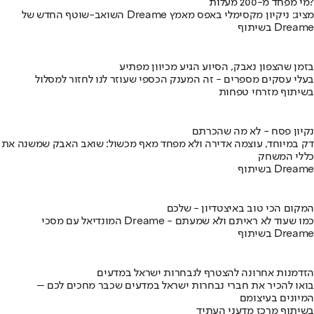
מי מפחד מ-200 מעלות?
השואב-שוטף החדש של Dreame מציג: ניקיון מקסימלי באפס מאמץ
בשיתוף Dreame
בזמן שהצפון נאבק, הסיוע הגיע מכיוון מפתיע
בעלי עסקים מספרים - זה המענק הכספי שעוזר לנו לחזור למסלול
בשיתוף מזרחי טפחות
נקיון פסח - לא מה שהכרתם
דק במיוחד, עוצמה אדירה ולא מפחד מאף מכשול: שואב האבק שמשנה את
כללי המשחק
בשיתוף Dreame
המקום הכי טוב באיצטדיון - שלכם
המונדיאל עם מסכי Dreame - כמו שעוד לא ראיתם ולא שמעתם
בשיתוף Dreame
הזדמנות אחרונה להצטרף לנבחרות ישראל במדעים
בואו להכיר את חברי נבחרות ישראל במדעים שכבר מחכים לכם –
המיונים בעיצומם
בשיתוף מרכז מדעני העתיד