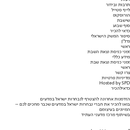
תרבות ובידור
לייף סטייל
הורוסקופ
שישבת
סוף שבוע
כדאי להכיר
סיפור המשק הישראלי
נדל"ן
ראשי
זמני כניסת וצאת השבת
מידע כללי
זמני כניסת וצאת שבת
ראשי
צרו קשר
מדיניות פרטיות
Hosted by SPD
כדאי
להכיר
הזדמנות אחרונה להצטרף לנבחרות ישראל במדעים
בואו להכיר את חברי נבחרות ישראל במדעים שכבר מחכים לכם –
המיונים בעיצומם
בשיתוף מרכז מדעני העתיד