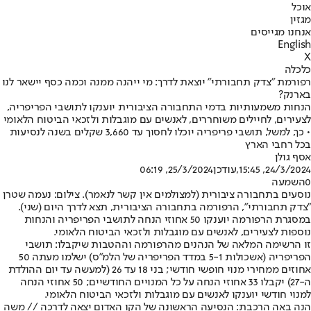
אוכל
מגזין
אנחנו מגייסים
English
X
כלכלה
רפורמת "צדק תחבורתי" יוצאת לדרך: מי ייהנה ממנה וכמה כסף יישאר לנו
בארנק?
הנחות משמעותיות בדמי התחבורה הציבורית יוענקו לתושבי הפריפריה,
לצעירים, לחיילים משוחררים, לאנשים עם מוגבלות ולזכאי הביטוח הלאומי
• כך, למשל, תושבי פריפריה יוכלו לחסוך עד 3,660 שקלים בשנה לנסיעות
בכל רחבי הארץ
אסף גולן
24/3/2024, 15:45
,עודכן
25/3/2024, 06:19
0
השמעה
נוסעים בתחבורה ציבורית (למצולמים אין קשר לנאמר). צילום: נעמה שטרן
"צדק תחבורתי", הרפורמה בתחבורה הציבורית, תצא לדרך היום (שני).
במסגרת הרפורמה יוענקו 50 אחוזי הנחה לתושבי הפריפריה והנחות
נוספות לצעירים, לאנשים עם מוגבלות ולזכאי הביטוח הלאומי.
זו הרשימה המלאה של הנהנים מהרפורמה וההטבות שיקבלו: תושבי
הפריפריה (אשכולות 5-1 במדד הפריפריה של הלמ"ס) ישלמו מעתה 50
אחוזים ממחירי מנוי חופשי חודשי; בני 18 עד 26 (למעשה עד יום ההולדת
ה-27) יקבלו 33 אחוזי הנחה על כל המנויים החודשיים; 50 אחוזי הנחה
למנוי חודשי יוענקו לאנשים עם מוגבלות ולזכאי הביטוח הלאומי.
הנה באה הרכבת: הנסיעה הראשונה של הקו האדום יצאה לדרכה // משה