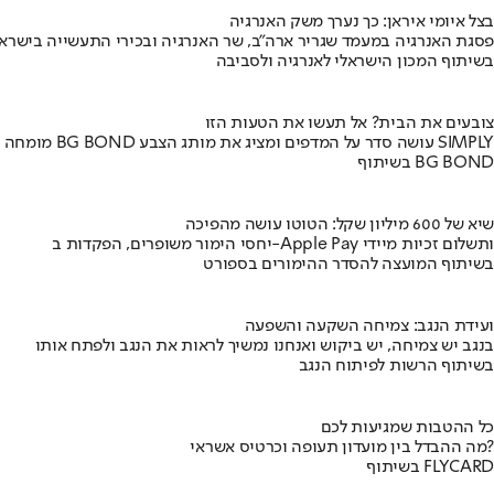
בצל איומי איראן: כך נערך משק האנרגיה
פסגת האנרגיה במעמד שגריר ארה"ב, שר האנרגיה ובכירי התעשייה בישראל
בשיתוף המכון הישראלי לאנרגיה ולסביבה
צובעים את הבית? אל תעשו את הטעות הזו
מומחה BG BOND עושה סדר על המדפים ומציג את מותג הצבע SIMPLY
בשיתוף BG BOND
שיא של 600 מיליון שקל: הטוטו עושה מהפיכה
יחסי הימור משופרים, הפקדות ב-Apple Pay ותשלום זכיות מיידי
בשיתוף המועצה להסדר ההימורים בספורט
ועידת הנגב: צמיחה השקעה והשפעה
בנגב יש צמיחה, יש ביקוש ואנחנו נמשיך לראות את הנגב ולפתח אותו
בשיתוף הרשות לפיתוח הנגב
כל ההטבות שמגיעות לכם
מה ההבדל בין מועדון תעופה וכרטיס אשראי?
בשיתוף FLYCARD