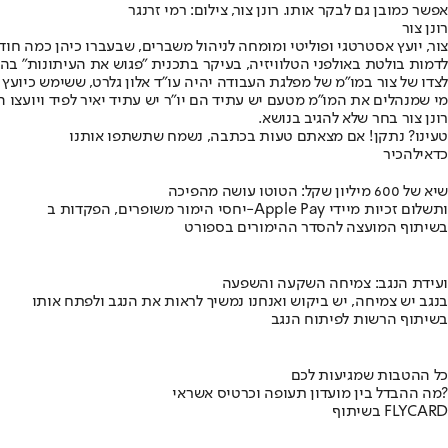
אפשר כמובן גם לבקר אותו. רונן צור, צילום: רמי זרנגר
רונן צור
צור, יועץ אסטרטגי ופוליטי ומומחה לניהול משברים, שבעברו כיהן כמה חו
לדמות בולטת באולפני הטלוויזיה, בעיקר בתכנית "פגוש את העיתונות" בהנח
לצדו של צור במו"מ של מפלגת העבודה יהיה עו"ד אלון גלרט, ששימש כיועץ
מי שמנהלים את המו"מ מטעם יש עתיד הם יו"ר יש עתיד יאיר לפיד ויועצו ה
רונן צור בחר שלא להגיב בנושא.
טעינו? נתקן! אם מצאתם טעות בכתבה, נשמח שתשתפו אותנו
כדאי
להכיר
שיא של 600 מיליון שקל: הטוטו עושה מהפיכה
יחסי הימור משופרים, הפקדות ב-Apple Pay ותשלום זכיות מיידי
בשיתוף המועצה להסדר ההימורים בספורט
ועידת הנגב: צמיחה השקעה והשפעה
בנגב יש צמיחה, יש ביקוש ואנחנו נמשיך לראות את הנגב ולפתח אותו
בשיתוף הרשות לפיתוח הנגב
כל ההטבות שמגיעות לכם
מה ההבדל בין מועדון תעופה וכרטיס אשראי?
בשיתוף FLYCARD