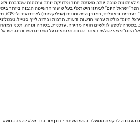
לעיתונות טובה יותר, מאוזנת יותר ומדויקת יותר. עיתונות שמדברת ולא צ
שלום. המהדורה המודפסת הראשונה פורסמה ב-30 ביולי 2007, וב-2010 הפך "ישראל היום" לעיתון הישראלי בעל שי
לחמנוביץ,
ל היום" כוללות ערוצי חדשות ודעות, תרבות ובידור, לייף סטייל, טכנולוגיה
ברית, במטרה לספק לגולשים חוויה מהירה, עדכנית, בטוחה ונוחה. תכני המה
ל היום" מציע לגולשי האתר הנחות ומבצעים על מוצרים ושירותים. ישראל 
עם העבודה להקמת ממשלה בגוש השינוי • רונן צור בחר שלא להגיב בנושא