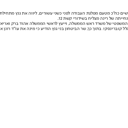
דשים כח"כ מטעם מפלגת העבודה לפני כשני עשורים, ליווה את גנץ מתחילת
ייתה של רינה מצליח בשידורי קשת 12.
 המשפטי של משרד ראש הממשלה, וייעץ לראשי הממשלה אהוד ברק ואריאל שר
לל קוברינסקי. בתוך כך, שר הביטחון בני גנץ הודיע כי מינה את עו"ד רונ