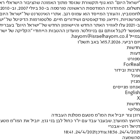
"ישראל היום" הוא גוף תקשורת שנוסד מתוך האמונה שהציבור הישראלי ראוי 
ת
ופרשנויות, וידיאו, פודקאסטים ושידורים חיים. פלטפורמות הדיגיטל של "ישרא
ב-2021 עלו לאוויר האתר החדש והיישומון החדש של "ישראל היום" בע
ואפשר לקבל אותם גם בניוזלטר. מועדון ההטבות הייחודי "הקליקה של ישרא
במייל hayom@israelhayom.co.il.
יום רביעי, 15.7.2026
א' באב תשפ"ו
חדשות
דעות
ספורט
ForReal
תרבות ובידור
אוכל
מגזין
אנחנו מגייסים
English
X
חדשות
פוליטי
רונן צור יוביל את המו"מ מטעם מפלגת העבודה
היועץ המוערך, שבעבר עבד עם יו"ר כחול לבן בני גנץ, יוביל את המו"מ מט
דניאל רוט-אבנרי
24/4/2021, 18:36
,עודכן
24/4/2021, 18:41
0
השמעה