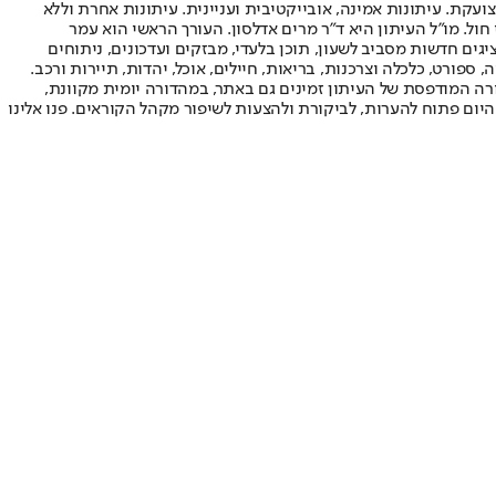
ועקת. עיתונות אמינה, אובייקטיבית ועניינית. עיתונות אחרת וללא
עור החשיפה הגבוה ביותר בימי חול. מו"ל העיתון היא ד"ר מרים אדלסון. העורך הראשי הוא עמר
 והעורך המייסד הוא עמוס רגב. אתרי האינטרנט של "ישראל היום" בעברית ובאנגלית, כמו כן היישומונים (אפליקציות) לאנדרואיד ול-iOS, מציגים חדשות מסביב לשעון, תוכן בלעדי, מבזקים ועדכונים, ניתוחים
, ספורט, כלכלה וצרכנות, בריאות, חיילים, אוכל, יהדות, תיירות ורכב.
דורה המודפסת של העיתון זמינים גם באתר, במהדורה יומית מקוונת,
היום פתוח להערות, לביקורת ולהצעות לשיפור מקהל הקוראים. פנו אלינו