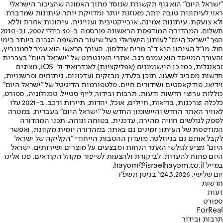
"ישראל היום" הוא גוף תקשורת שנוסד מתוך האמונה שהציבור הישראלי
ראוי לעיתונות טובה יותר, מאוזנת יותר ומדויקת יותר. עיתונות שמדברת
ולא צועקת. עיתונות אמינה, אובייקטיבית ועניינית. עיתונות אחרת וללא
תשלום. המהדורה המודפסת הראשונה פורסמה ב-30 ביולי 2007, וב-2010
הפך "ישראל היום" לעיתון הישראלי בעל שיעור החשיפה הגבוה ביותר בימי
חול. מו"ל העיתון היא ד"ר מרים אדלסון. העורך הראשי הוא עמר לחמנוביץ,
והעורך המייסד הוא עמוס רגב. אתרי האינטרנט של "ישראל היום" בעברית
ובאנגלית, כמו כן היישומונים (אפליקציות) לאנדרואיד ול-iOS, מציגים
חדשות מסביב לשעון, תוכן בלעדי, מבזקים ועדכונים, ניתוחים ופרשנויות,
וידיאו, פודקאסטים ושידורים חיים. פלטפורמות הדיגיטל של "ישראל היום"
כוללות ערוצי חדשות ודעות, תרבות ובידור, לייף סטייל, טכנולוגיה, ספורט,
כלכלה וצרכנות, בריאות, חיילים, אוכל, יהדות, תיירות ורכב. ב-2021 עלו
לאוויר האתר החדש והיישומון החדש של "ישראל היום" בעברית, במטרה
לספק לגולשים חוויה מהירה, עדכנית, בטוחה ונוחה. תכני המהדורה
המודפסת של העיתון זמינים גם באתר, במהדורה יומית מקוונת, ואפשר
לקבל אותם גם בניוזלטר. מועדון ההטבות הייחודי "הקליקה של ישראל
היום" מציע לגולשי האתר הנחות ומבצעים על מוצרים ושירותים. ישראל
היום פתוח להערות, לביקורת ולהצעות לשיפור מקהל הקוראים. פנו אלינו
במייל hayom@israelhayom.co.il.
יום שלישי, 24.3.2026
ו' בניסן תשפ"ו
חדשות
דעות
ספורט
ForReal
תרבות ובידור