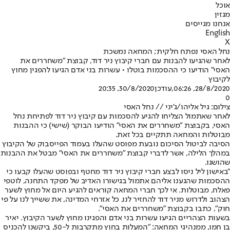
אוכל
מגזין
אנחנו מגייסים
English
X
נחל האסי נפתח חלקית; המחאה נמשכת
לאחר שהגיעו להבנות עם חברי קיבוץ ניר דוד, קבוצת "משחררים את
האסי" הודיעו כי ההסכמות בוטלו • עשרות בני אדם הגיעו להפגין מחוץ
לקיבוץ
28/8/2020, 06:26
,עודכן
30/8/2020, 20:35
0
צילום: גיל אליהו/ג'יני // נחל האסי
לאחר שאתמול הצליחו להגיע להסכמות עם קיבוץ ניר דוד לפתיחת נחל
האסי, בקבוצת "משחררים את האסי" הודיעו הבוקר (שישי) כי ההבנות
מבוטלות והמחאה תתקיים בכל זאת.
הסיבה לביטול הסיכום נובעת מפוסט שהעלו בעמוד הפייסבוק של הקיבוץ
במהלך הלילה, אשר לדברי קבוצת "משחררים את האסי" מבטל את ההבנות
שהושגו.
"באישון ליל ניסו לבצע חברי קיבוץ ניר דוד מחטף ובפוסט שהעלו קבעו כי
ההסכמות שהגענו אליהם אתמול בגישורו האדיב של מפקד התחנה, לוטפי
פאלח, מבוטלות. אי לכך חברי המחאה קוראים להגיע היום אל מחוץ לשער
הצהוב ולדרוש מניר דוד להחזיר לנו, כל אזרחי המדינה, את ששייך לנו על פי
חוק", כתבו בקבוצת "משחררים את האסי".
בשעות הצהריים הגיעו עשרות בני אדם והפגינו מחוץ לשער הקיבוץ. יאיר
בן חמו, ממנהיגי המחאה: "המעלות בחוץ מתקרבות ל-50, ביקשנו להכניס