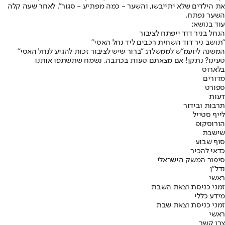
את הילדים שלא יתייבשו, והשער - כמה מפתיע - סגור". לאחר שעה קלה
השער נפתח.
עוד בנושא:
הנחל בניר דוד ייפתח לציבור
"תושב ניר דוד השחית רכבים ליד נחל האסי"
המשנה ליועמ"ש לממשלה: "ברור שיש לציבור זכות להגיע לנחל האסי"
טעינו? נתקן! אם מצאתם טעות בכתבה, נשמח שתשתפו אותנו
בלארוס
מדורים
ספורט
דעות
תרבות ובידור
לייף סטייל
הורוסקופ
שישבת
סוף שבוע
כדאי להכיר
סיפור המשק הישראלי
נדל"ן
ראשי
זמני כניסת וצאת השבת
מידע כללי
זמני כניסת וצאת שבת
ראשי
צרו קשר