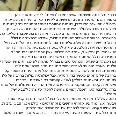
כבר קיבלו כמה משימות. אנשי יחידת "רפאים" // צילום: אורן כהן
בינואר השנה גויסו הצוותים הראשונים ליחידה מקרב היחידות הקיימות
בצה"ל. צוות שלם מדובדבן, צוותים מסיירת גבעתי ומסיירת נח"ל, צוותים
מפלוגות העורב של גולני והצנחנים, וצוותים משתי הסיירות של השריון.
הרעיון היה לקחת צוותים אורגניים משלל יחידות הצבא, שכבר השלימו את
הכשרתם, כך שהם כשירים לפעולה מיידית, שיביאו לרפאים את שלל
היכולות וייצרו בתוכה שלם. אליהם נוספו לוחמים מיחידת יהל"ם של חיל
ההנדסה ומיחידת הכלבנים עוקץ. למעטפת המבצעית של היחידה גויסו
אנשי מודיעין ותקשוב, שנתנו לה יכולות שאין אפילו לחטיבות החי"ר
הסדירות, בגלל המחסור התמידי במשאבים ובכוח אדם איכותי.
גם המפקדים שגויסו הם הכי טובים בצה"ל. מתחת לע' משרתים שני מפקדי
פלגות. האחד היה עד לא מזמן מפקד סיירת חי"ר, והשני אקס מ"פ
בצנחנים. מתחת להם יש כמה צוותים. בסך הכל מונה היחידה מספר קטן
בהרבה של לוחמים מאשר בגדוד סדיר, אבל יכולותיה עולות בהרבה על אלו
של חטיבה, ומשתוות בחלקן לאלו שקיימות רק באוגדות - למרות
שהיחידה קטנה וקומפקטית. בפרפראזה על ההגדרה המיתולוגית של אהוד
ברק על "צבא קטן וחכם", רפאים שואפת להפוך את צה"ל ל"צבא יעיל
וקטלני".
המטה של ע' חזק במיוחד, ואין דומה לו בצה"ל. משרתים בו קציני אוויר
ויבשה, אש ומודיעין, מומחי מחשבים ומהנדסים - כולם אנשי קבע. ערב רב
של אנשי מקצוע, שנועד להפרות את המחשבה ואת הדמיון.
מוזר ככל שזה יישמע, רפאים היא פורצת דרך בצבא. מתברר שגם ב־2020