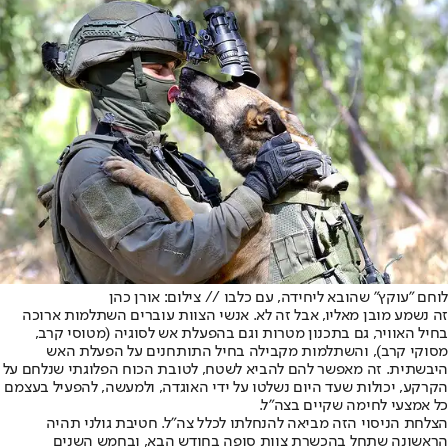
לוחם "עוקץ" שהובא ליחידה, עם כלבו // צילום: אורן כהן
זה נשמע מובן מאליו, אבל זה לא. אנשי הצוות עוברים השתלמות ארוכה
בחיל האוויר, גם בתכנון מטרות וגם בהפעלת אש לסוגיה (מטוסי קרב,
מסוקי קרב), והשתלמות מקבילה בחיל התותחנים על הפעלת האש
היבשתית. זה מאפשר להם להביא לשטח, לטובת הכוח הפלוגתי שנלחם על
הקרקע, יכולות שעד היום נשלטו על ידי האוגדה, ולמעשה, להפעיל בעצמם
כל אמצעי לחימה שקיים בצה"ל.
הצלחת הניסוי הזה מביאה להנחלתו לכלל צה"ל. חטיבת גולני תהיה
הראשונה שתחל בהכשרת צוות סופה בחודש הבא, ובחמש השנים