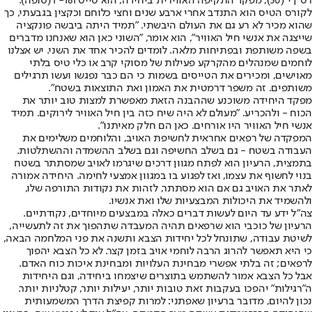
רס"ן י' (30), מפקד התקיפה האווירית ביחידה, הוא טייס F-16i (סופה).
לקורס הטיס הוא התנדב אחרי ארבע שנים וחצי כלוחם וכקצין בגבעתי, כך
שהוא מכיר לא רע גם את העולם היבשתי. "תמיד היתה ביבשה פונקציה
שייצגה את אנשי חיל האוויר", הוא אומר, "השוני כאן הוא שאנחנו מדברים
בשפה משותפת ובפתיחות מלאה. לומדים להכיר אחד את השני. יש אצלנו
לוחמים שמנהלים מהקרקע פעילות של מסוקי קרב או כלי טיס בלתי
מאוישים, ומכירים את הטייסים בשמות כי הם כבר נפגשו ועשו תרגילים
משותפים. זה משפר דרמטית את האמון ואת התוצאות בשטח".
מפקד היחידה משוכנע שההבנה הזאת מאפשרת למצות טוב יותר את
הכוח - ולהכריע. "מעולם לא היה שיח כזה בין חיל האוויר לירוקים. תמיד
אנשי חיל האוויר היו אורחים. כאן הם חלק מאיתנו".
המפקדה של רפאים אחראית לחשיפת האויב, והלוחמים משלימים את
העבודה בשטח - גם בשלב החשיפה וגם בשלב ההשמדה וההשתלטות.
בתמצית, הרעיון הוא לפתח מגוון דרכים שיגרמו לאויב שמסתתר בשטח
בנוי לחשוף את עצמו, ואז לפגוע בו במגוון אמצעי לחימה. היחידה אמורה
לאתר את האויב גם אם הוא מסתתר, לזהות את נקודות התורפה שלו,
ולהשמיד את היכולות המבצעיות שלו ואת אנשיו.
צה"ל ידע עד היום לעשות דברים כאלה במבצעים מיוחדים, נקודתיים.
הרעיון של כוכבי הוא שרפאים תהיה המעבדה שתהפוך את זה לתעשייה,
לשיטת עבודה, שתונחל לכל יחידות הצבא ותשנה את פני המלחמה הבאה,
כי היא תאפשר להרוג הרבה לוחמי אויב בזמן קצר. לא כל הצבא יהפוך
לרפאים; זה בלתי אפשרי מבחינת העלויות ומבחינת איכות כוח האדם.
אבל כל הצבא אמור להשתמש בתוצרים שיצמחו ביחידה, וגם היחידות
ה"רגילות" יהפכו בעקבות זאת טובות יותר, יעילות יותר, קטלניות יותר.
נכון להיום, מדובר ברעיון שאפתני: למרות קפיצת הדרך המשמעותית