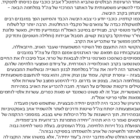
אחד הרעיונות הבולטים שהביא הרמטכ"ל אביב כוכבי עם כניסתו לתפקיד,
כדי להשפיע משמעותית על האתגר המרכזי של צה"ל במלחמה הבאה -
ניצחון בקרב היבשה.
כמו קודמיו, כוכבי יודע כי צבא היבשה הכבד והמיושן הפך במובנים רבים
למשקולת כבדה על צווארם של מקבלי ההחלטות. הרבה יותר קל לשלוח
לְיעד מטוסי קרב, מצוידים במיטב האמל"ח ובמודיעין מדויק, מאשר פלוגת
חי"ר שתיתקל בקרבות קשים, תסבול אבידות (וחלילה חטופים) ותזדקק
לזמן ממושך עד שתכריע את הקרב.
הקושי הזה התעצם מול השינוי המשמעותי שעבר האויב, חיזבאללה,
ובעקבותיו גם חמאס. שני הארגונים אמנם הקלו על צה"ל במובנים
מסוימים כשהפכו מארגוני גרילה לצבאות של טרור, אבל סיבכו לו את החיים
כשנטמעו בקרב האוכלוסייה האזרחית, על ציודם ואמצעי הלחימה שלהם.
האתגר הזה ליווה את צה"ל במלחמת לבנון השנייה ובשלושת המבצעים
בעזה - עופרת יצוקה, עמוד ענן וצוק איתן, והוא צפוי להתעצם משמעותית
במלחמה הבאה, בצפון או בדרום. כדי להימנע ממצב של עשרות אלפי
טילים ורקטות שנופלים על העורף, חובה להכריע את האויב במהירות
האפשרית, אבל זה לא פשוט כשמנגד יש מאות כפרים, עשרות אלפי לוחמים
ומאות אלפי פריטי אמל"ח.
הרעיון של כוכבי היה להקים יחידה מבצעית, שתשמש מעין מעבדה
שבאמצעותה יפתח צה"ל שיטות ודרכים לאתר ולהשמיד אויב באפקטיביות
ובמהירות, תוך הישענות על כלל היכולות שיש בצבא. במסמכי ההקמה של
רפאים נאמר כי היא תהיה "יחידה מתמרנת רב־זרועית ורב־ממדית,
הפועלת בכל זירות הלחימה, בכלל העומקים, בעלת כושר לחימה גבוה
לאיתור ולחשיפה של אויב ולהשמדתו בספיקה גבוהה".
מראש הוחלט שלא מדובר יהיה ב"עוד יחידה", אלא במשהו אחר. הוקצו לה