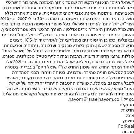
"ישראל היום" הוא גוף תקשורת שנוסד מתוך האמונה שהציבור הישראלי
ראוי לעיתונות טובה יותר, מאוזנת יותר ומדויקת יותר. עיתונות שמדברת
ולא צועקת. עיתונות אמינה, אובייקטיבית ועניינית. עיתונות אחרת וללא
תשלום. המהדורה המודפסת הראשונה פורסמה ב-30 ביולי 2007, וב-2010
הפך "ישראל היום" לעיתון הישראלי בעל שיעור החשיפה הגבוה ביותר בימי
חול. מו"ל העיתון היא ד"ר מרים אדלסון. העורך הראשי הוא עמר לחמנוביץ,
והעורך המייסד הוא עמוס רגב. אתרי האינטרנט של "ישראל היום" בעברית
ובאנגלית, כמו כן היישומונים (אפליקציות) לאנדרואיד ול-iOS, מציגים
חדשות מסביב לשעון, תוכן בלעדי, מבזקים ועדכונים, ניתוחים ופרשנויות,
וידיאו, פודקאסטים ושידורים חיים. פלטפורמות הדיגיטל של "ישראל היום"
כוללות ערוצי חדשות ודעות, תרבות ובידור, לייף סטייל, טכנולוגיה, ספורט,
כלכלה וצרכנות, בריאות, חיילים, אוכל, יהדות, תיירות ורכב. ב-2021 עלו
לאוויר האתר החדש והיישומון החדש של "ישראל היום" בעברית, במטרה
לספק לגולשים חוויה מהירה, עדכנית, בטוחה ונוחה. תכני המהדורה
המודפסת של העיתון זמינים גם באתר, במהדורה יומית מקוונת, ואפשר
לקבל אותם גם בניוזלטר. מועדון ההטבות הייחודי "הקליקה של ישראל
היום" מציע לגולשי האתר הנחות ומבצעים על מוצרים ושירותים. ישראל
היום פתוח להערות, לביקורת ולהצעות לשיפור מקהל הקוראים. פנו אלינו
במייל hayom@israelhayom.co.il.
מבזקים
חדשות
אוכל
תשחץ
ForReal
תרבות