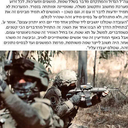
צה"ל הגדול והמתקדם מדבר בשלל שפות, מושגים ומערכות. לכל זרוע
מערכת מחשוב ותקשוב משלה, שאופיינה ופותחה בנפרד. המערכות לא
תמיד יודעות לדבר זו עם זו, וגם כשכן - האנשים לא תמיד מבינים זה את
זה, ולא מתנהלים על בסיס מידע זהה שנהיר לכולם.
"העובדה שכולנו יושבים ליד שולחן אחד מדי יום היא יתרון עצום", אומר ע',
"בתחילת הדרך לא הבנו אחד את השני. זה התחיל מהדברים הכי קטנים.
כשמדברים, למשל, על תא שטח, אז בחיל האוויר זה שטח גיאוגרפי עצום,
אבל באגף המודיעין זה שני אנשים שמשתייכים לאויב, וביבשה זה משהו
אחר. היה חשוב לייצר שפה משותפת, מרמת המושגים ועד לבסיס נתונים
זהה, שכולם יעבדו עליו".