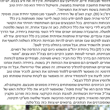
ללמוד מצבאות זרים, להתייעץ עם התעשיות. אין לזה אח ורע בצבא. יש לנו
גמישות מחשבה וגמישות במעשה, והשיקול היחיד הוא מה יהיה טוב
לכוחות בשטח וישרת את המשימה".
רס"ן א' (33), קצין האג"ם של היחידה, לשעבר סגן מפקד יחידת אגוז, מוסיף:
"כל מי שהיה פעם לוחם יודע כמה קשה לייצר שפה משותפת בין כלל
הכוחות והגורמים. בכל המבצעים שבהם השתתפתי חוויתי את הקושי
להביא לידי ביטוי את כלל היכולות. כאן זה עובד אחרת, זה נעשה מלמטה
למעלה. מהעובדה שאנחנו ישנים אחד ליד השני במיטות ביחידה, ועד הדרך
שבה עובדים, שמייצרת שותפות אמיתית ואמון בין כלל הגורמים. עוד לא
הגענו למקום שבו אנחנו רוצים להיות מבחינת היכולת השלמה לחשוף את
האויב ולהשמיד אותו, אבל אנחנו בהחלט בדרך לשם".
סרן נ' (27) גדל ביחידת יהל"ם ומשמש כיום קצין ההנדסה של רפאים.
מבחינתו, השינוי לעומת המצב הקיים כיום בצה"ל הוא עצום. "אנשי
ההנדסה הם בדרך כלל כוח חביר: כשיש משימה, מצמידים אותם לכוחות
אחרים. לפעמים הם פוגשים את הכוחות רק בשטח. ביחידה הזאת אנחנו
אורגניים ושותפים לתהליך מראשיתו. זה נשמע אולי טריוויאלי, אבל זה עניין
דרמטי. זה מאפשר ללוחמים ללמוד מאיתנו את האיום, להכיר אותו טוב
יותר, לדעת איך להתמודד איתו. זה מאפשר גם לקחת שיטות שפותחו כאן
ולהפיץ אותן לכלל הצבא".
רוב הכיוונים החדשים שמפותחים ביחידה מסווגים מטבעם. מקצתם לא.
אחד מהם הוא של "צוות סופה", שמאפשר להביא את כלל יכולות האש של
צה"ל, אוויריות ויבשתיות, לטובת הכוח הקרקעי. צוות כזה מורכב מקצין
תקיפה מהאוויר, מקצין תקיפה מהיבשה ומעוד שלושה מש"קי תקיפה,
שמסנכרנים את הנתונים. ברפאים יש צוות כזה בכל פלגה.