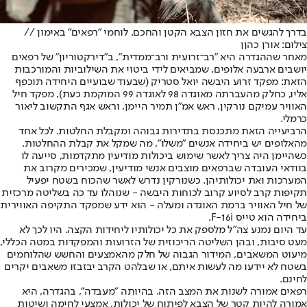
בדרך להגשים את חזון הצבא הקטן והחכם. לוחמי "רפאים" באימון //
צילום: אורן כהןן
מאחר שההגדרה היא "רב־זרועית ורב־ממדית", ב"דירקטוריון" של רפאים
יושבים ארבעה אלופים, שמביאים לידי ביטוי את השילוביות והמורכבות
הזאת: מפקד זרוע היבשה יואל סטריק (שבעוד שבועיים היחידה תוכפף
אליו, כחלק מהעברתה מאוגדה 98 לאוגדה 99 המוקמת כעת), מפקד חיל
האוויר עמיקם נורקין, ראש אמ"ן תמיר היימן, וראש אגף התקשוב ליאור
כרמלי.
הרביעייה הזאת מתכנסת בתדירות גבוהה ומקבלת החלטות. לכל אחד
מהאלופים יש ביחידה אנשים "משלו", מה שמקל את קבלת ההחלטות.
כשהיימן היה צריך לאשר שימוש ביכולות מודיעין מתקדמות, סייעה לו
בוודאי העובדה שברפאים מוצבים אנשי מודיעין, שמכירים מקרוב את
המערכות ואת יכולותיהן. כשנורקין נדרש לאשר שהכוח בשטח יפעיל
תקיפות קרב לסיוע קרוב לכוחות היבשה - שנוהלו עד כה בשליטה מרכזית
של חיל האוויר ברמת האוגדה ומעלה - הוא ידע שמפקד התקיפה האווירית
ביחידה הוא טייס F-16i.
עד היום נמנע צה"ל מלספק את כל יכולותיו ליחידות הקצה. היו לכך לא
מעט סיבות, ובהן השליטה הריכוזית של הזרועות והמפקדות במטה הכללי,
מיעוט המשאבים, המידור הגבוה של חלק מהאמצעים והחשש שהלוחמים
בשטח לא יידעו מה לעשות איתם, או שבלהט הקרב יבזבזו משאבים יקרים
לחינם.
רפאים אמורה לשנות את המצב הזה. בהיותה "מעבדה", בהגדרה, היא
אמורה להיות קטר של הצבא לפיתוח של יכולות, אמצעי לחימה ושיטות