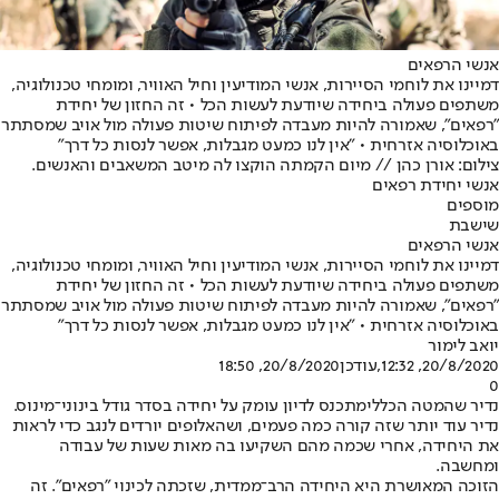
אנשי הרפאים
דמיינו את לוחמי הסיירות, אנשי המודיעין וחיל האוויר, ומומחי טכנולוגיה,
משתפים פעולה ביחידה שיודעת לעשות הכל • זה החזון של יחידת
"רפאים", שאמורה להיות מעבדה לפיתוח שיטות פעולה מול אויב שמסתתר
באוכלוסיה אזרחית • "אין לנו כמעט מגבלות, אפשר לנסות כל דרך"
צילום: אורן כהן // מיום הקמתה הוקצו לה מיטב המשאבים והאנשים.
אנשי יחידת רפאים
מוספים
שישבת
אנשי הרפאים
דמיינו את לוחמי הסיירות, אנשי המודיעין וחיל האוויר, ומומחי טכנולוגיה,
משתפים פעולה ביחידה שיודעת לעשות הכל • זה החזון של יחידת
"רפאים", שאמורה להיות מעבדה לפיתוח שיטות פעולה מול אויב שמסתתר
באוכלוסיה אזרחית • "אין לנו כמעט מגבלות, אפשר לנסות כל דרך"
יואב לימור
20/8/2020, 12:32
,עודכן
20/8/2020, 18:50
0
נדיר שהמטה הכללי
מתכנס לדיון עומק על יחידה בסדר גודל בינוני־מינוס.
נדיר עוד יותר שזה קורה כמה פעמים, ושהאלופים יורדים לנגב כדי לראות
את היחידה, אחרי שכמה מהם השקיעו בה מאות שעות של עבודה
ומחשבה.
הזוכה המאושרת היא היחידה הרב־ממדית, שזכתה לכינוי "רפאים". זה