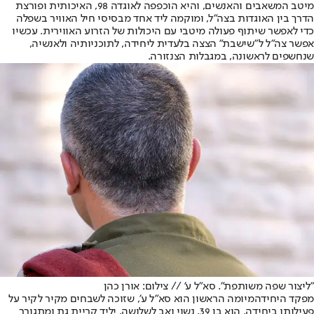
מיטב המשאבים והאנשים, והיא הוכפפה לאוגדה 98, האיכותית ופורצת
הדרך בין האוגדות בצה"ל, ומוקמה ליד אחד מבסיסי חיל האוויר בשפלה
כדי לאפשר שיתוף פעולה מיטבי עם היכולות של הזרוע האווירית. עכשיו
אפשר צה"ל ל"שישבת" הצצה בלעדית ליחידה, לתוכניותיה ולאנשיה,
שנחשפים לראשונה, במגבלות הצנזורה.
"ליצור שפה משותפת". סא"ל ע' // צילום: אורן כהן
מפקד היחידה
מיומה הראשון הוא סא"ל ע', שזוכה לשבחים מקיר לקיר על
פעילותו ביחידה. הוא בן 39, נשוי ואב לשלושה, יליד קריית גת ומתגורר