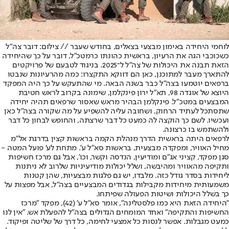
לוחמי היחידה באימון מבצעי בצאלים, בחודש שעבר // צילום: דובר צה"ל
כשכוכבי הגה את הרעיון, בראשית כהונתו כרמטכ"ל, דובר על כך שהיחידה
הזאת תבנה את היכולות של צה"ל ל־2025. בניגוד לטבעם של פרויקטים
להתארך מעבר למתוכנן, כאן הם דווקא התקצרו: כמה מהרעיונות שנבטו
ברפאים יוטמעו בצה"ל כבר בשנה הבאה. מי שהתעקש על כך היה המפקד
היוצא של אוגדה 98, תא"ל ירון פינקלמן, שימונה בקרוב לראש חטיבת
המבצעים במטכ"ל. פינקלמן הבהיר מראש שאסור שרפאים תהיה יחידה
שתסתכל לעתיד הרחוק, ושחובה עליה להשפיע על מה שקורה בצה"ל כאן
ועכשיו. לשם כך הוקצה לה כמעט כל דבר שרצתה, והחופש לבחון כל דבר
ולהשתמש בו כרצונה.
לרפאים היתה בראשית הדרך מנהלת הקמה בראשות קצין בדרגת אל"מ
מחיל האוויר, ומפקדה מבצעית, בראשות סא"ל ע'. מתחת לע' פועל המטה -
סגן מפקד, קציני אג"ם ומודיעין, הנדסה וקשר, וכו', אבל גם מרכז חשיפות
ותקיפה מהאוויר ומהיבשה, ושלל יכולות מודיעיניות שלרוב לא ניתנות
ליחידות בסדר גודל כזה. מלבדו, יש גם פלגות מבצעיות, שהן קטנות
משמעותית מיחידות מקבילות בגדודים המבצעיים בצה"ל, אבל מפצות על
כך בשלל היכולות ושיטות הפעולה שפיתחו.
"היחידה הזאת היא כמו פלסטלינה", אומר סא"ל ע' (42), מפקד "מרכז
החשיפות והתקיפה" ואחד המומחים הגדולים בצה"ל להפעלת אש. "אין לנו
כמעט מגבלות. אפשר לנסות כל אמצעי לחימה, כל דרך של שליטה ופיקוד.