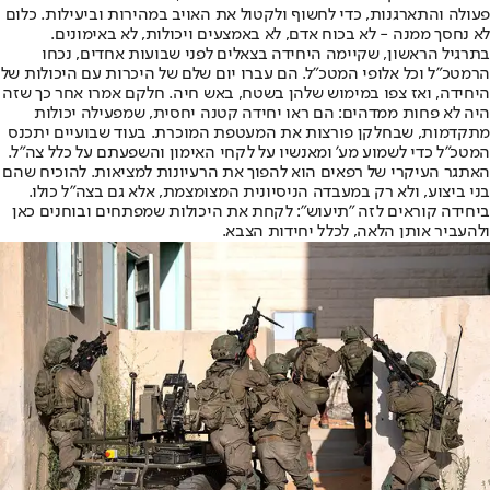
פעולה והתארגנות, כדי לחשוף ולקטול את האויב במהירות וביעילות. כלום
לא נחסך ממנה - לא בכוח אדם, לא באמצעים ויכולות, לא באימונים.
בתרגיל הראשון, שקיימה היחידה בצאלים לפני שבועות אחדים, נכחו
הרמטכ"ל וכל אלופי המטכ"ל. הם עברו יום שלם של היכרות עם היכולות של
היחידה, ואז צפו במימוש שלהן בשטח, באש חיה. חלקם אמרו אחר כך שזה
היה לא פחות ממדהים: הם ראו יחידה קטנה יחסית, שמפעילה יכולות
מתקדמות, שבחלקן פורצות את המעטפת המוכרת. בעוד שבועיים יתכנס
המטכ"ל כדי לשמוע מע' ומאנשיו על לקחי האימון והשפעתם על כלל צה"ל.
האתגר העיקרי של רפאים הוא להפוך את הרעיונות למציאות. להוכיח שהם
בני ביצוע, ולא רק במעבדה הניסיונית המצומצמת, אלא גם בצה"ל כולו.
ביחידה קוראים לזה "תיעוש": לקחת את היכולות שמפתחים ובוחנים כאן
ולהעביר אותן הלאה, לכלל יחידות הצבא.