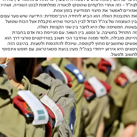
לצה"ל - וזה אחרי הלקחים שהופקו לכאורה ממלחמת לבנון השנייה, ושהיו
אמורים לאפשר את מיצוי המודיעין בזמן אמת.
את התובנות האלה הוא הביא ליחידה הרב־ממדית: הידיעה שיש פער עצום
בין העוצמה של צה"ל הגדול לבין הביטוי שהיא מקבלת אצל הכוח שפועל
בשטח. המשימה שלו היא לחבר בין שני הקצוות האלה.
זה התחיל בחשיבה. ע' נפגש, בין השאר, עם מגייסת כוח אדם בחברת
הייטק מובילה, ולמד ממנה שהדבר הכי חשוב בפרויקטים פורצי דרך הוא
אנשים שחושבים מחוץ לקופסה, שיוכלו להתנסות ולטעות. בהיבט הזה
רפאים היא אירוע ייחודי בצה"ל: מעין בועת סטארט־אפ, עם חופש אינסופי
לחשוב ולפעול.