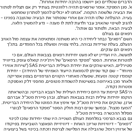
הדברים שנולדים כאן ייושמו בהרבה יחידות אחרות".
א', סגן המפקד, אומר שרפאים תהיה רלוונטית בעתיד רק אם תצליח לפתור
את הבעיה שלשמה הוקמה. "אנחנו לא יכולים להפוך לפתרון שמחפש
בעיה. ההצלחה שלנו תהיה אם אחרי שנפתור את הבעיה שהוצבה בפנינו -
להגיב לשינוי שהאויב עבר ולדעת לתת לו מענה - נדע להמשיך הלאה,
לבעיה הבאה, ולפתור גם אותה".
רפאים גם בעולם
השם "רפאים" נבחר ליחידה כי היא משתנה ומתאימה את עצמה מול האויב
הנעלם, בעלת שרידות גבוהה, בלתי צפויה ופועלת בכל הממדים. בתנ"ך
רפאים הם ענקים.
למעשה, היו ועדיין יש לא מעט יחידות רפאים בצבאות העולם, אם כי
למטרות אחרות. הספר "מפקד הרפאים" של וירג'יניה קואלס עוסק בדיוויד
סטירלינג, האיש שהקים את יחידת העילית הבריטית SAS ("שירות אווירי
מיוחד" - שם קוד שניתן להסוואת הייעוד האמיתי של היחידה) - יחידת
קומנדו קטנה ונועזת, שפעלה מאחורי הקווים הגרמניים בצפון אפריקה
ולאחר מכן באירופה בפשיטות להשמדת מטוסים, מחסני דלק ואספקה
ומטרות נקודה.
ה־SAS קיימת עד היום כיחידת העילית של הצבא הבריטי, ובהשראתה
הוקמו יחידות עילית רבות בצבאות העולם, ובהן סיירת מטכ"ל. אברהם
ארנן, שהקים את סיירת מטכ"ל, אף אימץ את המוטו של היחידה הבריטית,
"המעז מנצח", ובמשך שנים רבות חולק הספר "מפקד הרפאים" לבוגרי
מסלול ההכשרה בסיירת מטכ"ל.
גם בצבא הגרמני במלחמת העולם השנייה היו שתי יחידות שזכו לכינוי
"רפאים" - דיוויזיות שריון: האחת - דיוויזיית הפאנצר השביעית בפיקודו
של ארווין רומל, שהובילה את הפלישה לצרפת וזכתה בכינוי בשל ביצועיה