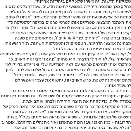
טכניקות חדשות, זה משהו שלא קיים ביחידות אחרות".
כחלק מכך מתנסה היחידה באמצעי לחימה חדשים, שבדרך כלל מוכנסים
לשימוש רק במלחמה. זה מאפשר לבחון אותם, וגם להשפיע על תהליכי
פיתוח של אמצעים עתידיים שיהיו יעילים יותר למשימה. "אנחנו לוקחים
את האתגר המבצעי, מפרקים אותו לפרטי פרטים במיקרו־טקטיקה כדי
להבין איך הוא מתנהג, ואז מוצאים לו פתרונות והתאמות", אומר רס"ן א',
קצין המודיעין של היחידה, שהגיע לרפאים אחרי שהיה קצין המודיעין
באגוז ובחטיבה 7. "לוקחים כפר X או אויב Y, ומתאימים להם מענה
מבחינת אמצעי הלחימה, הטקטיקות והטכניקות השונות, תוך הישענות
על היכולת המודיעינית והיכולת הטכנולוגית".
א', קצין האג"ם, היה קצין באגוז בעת מבצע צוק איתן. "חוץ מחושי השמיעה
והראייה שלי, לא היה לי הרבה", הוא מחייך, "פה אני מבין את האויב, כי
פירקתי אותו לגורמים מראש עם קצין המודיעין שלי, ואני יודע בדיוק לאן
להביא את המאסה כדי להכריע אותו. האתגר הגדול שלנו הוא לחבר לתוך
זה את כל היכולות שיש לצה"ל - באוויר, ביבשה, באש - לסנכרן הכל
ולהנגיש את זה לשטח, כך שהאויב יזוז, יחשוף את עצמו ויאפשר לנו
להשמיד אותו".
בינתיים, כל הצבא
מגיע ללמוד מרפאים. מפקדי האוגדות מבקרים בה
באופן שוטף כדי להבין מה אפשר לקחת וליישם אצלם. גם חטיבת הצנחנים
צמודה אליה, כדי לקחת את תוצרי היחידה ולבחון אותם אצלה.
בחלק מהמקרים מדובר בדברים פשוטים לכאורה, כמו איך נראה חפ"ק של
מפקד פלוגה, או מה תפקידה של פלוגה מסייעת. "יש פה גם לא מעט
נושאים של תרבות ארגונית, שישפיעו על מראה האימונים בצה"ל בשנים
הקרובות - כמו האופן שבו הכוח מתארגן ואיך מתנהלים הדיונים", אומר ע',
"זה לא שבעוד כמה שנים יהיו בצבא הרבה יחידות רב־ממדיות, אבל