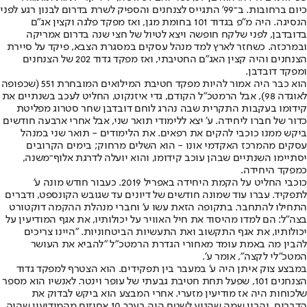
כיום ברחובות. ב־99' התגייס לצנחנים והספיק לשרת בדרום לבנון רגע לפני
הנסיגה. היה מ"פ בגדוד 101 בחומת מגן, ואז מפקד פלגה וקצין אג"ם
בדובדבן, לפני שלקח חופשה ויצא לטיול של חצי שנה בדרום אמריקה
ובמרכזה. כשחזר לארץ למד מנהל עסקים במסגרת הצבא, פיקד על סיירת
הצנחנים והיה קצין האג"ם החטיבתי, ואז מפקד גדוד 202 של הצנחנים
ומפקד דובדבן.
הוא כבר היה אמור להיות מפקד חטיבת המילואים המובחרת 551 (שכפופה
לאוגדה 98), אבל הרמטכ"ל הקודם, גדי איזנקוט, החליט לעכב בשנתיים את
קידומו בעקבות התקרית שבה נהרג לוחם דובדבן שחר סטרוג מפליטת
כדור של חברו ליחידה. ע' יצא ללימודי תואר שני, אבל אחרי ארבעה חודשים
ביקש ממנו כוכבי להקים את רפאים. את הלימודים - תואר שני במנהל
עסקים מהמרכז האקדמי אונו - הוא השלים מרחוק; בימים הקרובים
יסתיימו השנתיים שבהן עוכב קידומו, והוא יועלה לדרגת אלוף־משנה,
כמפקד היחידה.
כוכבי החליט על הקמת היחידה באפריל 2019. כעבור חודש מונה ע'
לתפקיד. עברו עוד שמונה חודשים של דיונים עד שגובש הקונספט, ודברים
התחילו להתחבר. בתקופה הזאת עשו ע' וחברי מנהלת ההקמה דוקטורט
בצה"ל: הם למדו מהיסוד את חיל האוויר על יכולותיו, את אגף המודיעין על
יכולותיו, את אגף התקשוב ואת התעשיות הביטחוניות. "היינו צריכים
להבין מה באמת עומד מאחורי הגדרת הרמטכ"ל "להביא את העושר
המטכ"לי לקצה", אומר ע'.
במבצע צוק איתן היה ע' במעבר בין תפקידים. הוא הצטרף למפקד גדוד
הצנחנים 101, שפעל תחת חטיבת גבעתי של עופר וינטר. לאנשיו הוא מספר
שלכוחות היה אז מודיעין מזערי. אחרי המבצע הוא ביקש לבדוק את
הדברים, והבין שמה שהגיע לשטח היה בערך 10 אחוזים מהמודיעין שהיה