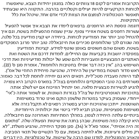
הקרובות אמורים לקום 18 צוותים כאלה במגוון יחידות הצבא, שיאפשרו
לכוחות הקרקעיים להיות יעילים וקטלניים בהרבה. התקווה היא שבעתיד
תאפשר הטכנולוגיה לצמצם את הצוות לכדי אדם אחד, שינהל את כלל
התקיפות.
דוגמה נוספת היא הרחפנים. ברפאים לימדו את הצבא איך אפשר להפעיל
עשרות רחפנים בשטח אווירי צפוף, עניין שצמח מהפעילות בשטח, וגם איך
להנחיל טוב יותר את המודיעין לכוחות. ביחידה יש קצין מודיעין בכל פלגה,
מה שגורם לכך שהלוחמים מכירים את חיזבאללה טוב יותר מרוב המפקדים
בשטח, משום שהם חשופים באופן שוטף למידע. קצינות המודיעין
במפקדה יושבות בקביעות עם החיילים, לומדות דרכם את השטח ואת
האתגרים המבצעיים ומעבירות להם שפע של יכולות מודיעיניות ואת דרכי
השימוש בהן. "אין כזה דבר אפילו בחטיבות הלוחמות", אומרת סגן ס' (22),
ראש מדור השטח במודיעין של היחידה, שהגיעה מיחידת החוזי של אמ"ן.
לצד היותה מעבדה מטכ"לית, רפאים היא גם יחידה לוחמת לכל דבר. כאמור,
משרתים בה טובי המפקדים והלוחמים בצה"ל. במארס הקרוב היא צפויה
להגיע לכשירות מבצעית מלאה, ואז יתחיל הוויכוח אם יש לשלב אותה
בתוכניות האופרטיביות של צה"ל בגזרות השונות, או לשמור אותה כ"אי"
ייחודי, שעסוק בעיקר במטרות שלשמן הוקם ואינו טרוד במשימות
השוטפות. ייתכן שהוויכוח יוכרע בפשרה: רפאים לא תקבל גזרה אלא
משימות ספציפיות, שבהן תביא לידי ביטוי את יכולותיה הייחודיות.
בינתיים עלתה היחידה לצפון, במהלך המתיחות האחרונה עם חיזבאללה.
היא קיבלה כמה משימות, שבהן בחנה את שיטות הפעולה שלה. "פתאום
זה היה אמיתי", אומר סא"ל א' (34), סגן מפקד היחידה, שהגיע משלדג, "לא
רק מילים ורעיונות, אלא לחימה באמת, עם כל הקשיים של תנאי הסביבה
והאויב והמנטליות. למדנו שם הרבה על שיטות, על טכנולוגיות. היו דברים