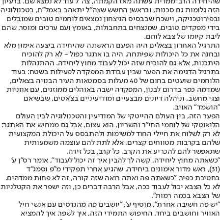
שהיחידה הרב־ממדית עשתה מאז הקמתה, צה"ל עוד לא נמצא שם. ברעיון
הזה גלומות גם סכנות, ובראשן החשש שצה"ל יתאהב באמל"ח, בטכנולוגיה
ובפירוטכניקה, וישכח שבבסיס הניצחון נמצאים לוחמים טובים שמובלים
בידי מפקדים טובים, שמנצחים בתחבולות, באומץ ועם ערכים ומוסר, שהם
ליבת קיומו של צבא לוחם.
התרגיל האחרון בצאלים היה הפעם הראשונה שהיחידה ביצעה אימון מלא
ובחנה את כל היכולות שפיתחה. היה בו אתגר כפול - לא רק להוכיח
היתכנות, אלא גם להוכיח שזה יכול לעבוד מחוץ ליחידה. ההתנהלות
בתרגיל הדגימה את הפער שבין עבודת המפקדה לפעילות בשטח: בעוד
הלוחמים שועטים בחום של 40 מעלות בסמטאות העיר הבנויה בצאלים,
שמדמה כפר בדרום לבנון, המפקדה ישבה באוהלים ממוזגים, עם אוזניות
וצגי מחשב, וניהלה דיונים מבצעיים ומודיעיניים בצ'אטים, שבשיאם
"הושמד" האויב.
הפער הזה, בין העולם ההייטקי של המודיעין והטכנולוגיה לבין העולם
הלואוטקי של לוחמי החי"ר והשריון, הוא עצום, אבל גם ממחיש את האתגר:
לא רק לשלוח את חיילי החוד למשימות ולהתבסס על היכולת המקצועית
שלהם בקרבות מטווחים קצרים, אלא לתת להם עוצמה משמעותית
שתאפשר להם להכריע את הקרב, כל קרב, בכל זירה.
"כשאתה מחוץ ליחידה, קשה לך להבין איך זה יכול לעבוד", אומר רס"ן ע'
(31), ראש מדור אימונים ביחידה, שהגיע אחרי תפקידי מ"פ וסמג"ד
בחטיבת כפיר. "כשאתה פה ואתה רואה שזה קורה, זה לא פחות ממדהים.
לא כל הצבא יכול לעבוד ככה, אבל הרבה דברים כן, וזה ישפר את הקטלניות
של הצבא בכמה רמות".
"יש פה חשיבה אחרת", מוסיף ע', "יושבים פה מהנדסים עם אנשי חיל
האוויר וחושבים ביחד. החיפוש התמידי הזה, איך לשפר, איך להמציא