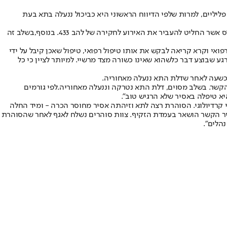
ליליים, למרות שלפי הדיווח הראשוני היא כביכול ננעלה בתא בעת
חליט להעביר את האירוע לחקירה של להב 433. בנוסף,
בשלב זה
י וקרא קריאה לבקש את אותו טיפול רפואי, טיפול שאכן קיבל על ידי
גע שבוצע דבר כלשהוא שאינו כשורה מצד מרשיי. למיותר לציין כי כל
 כשעה לאחר שדלת התא ננעלה מאחוריה.
לפי גורמים
א טיפלה באסיר שלא הרגיש טוב".
ו שוהים שני אסירים שאחד מהם בעל רקע רפואי קרדיולוגי. הסוהרת רצה לתא וזיהתה אסיר מחוסר הכרה - ומיד החלה
יר הקשר הושאר בעמדת הזקיף. צוות סוהרים נשלח לאגף לאחר שהסוהרת
הלים".