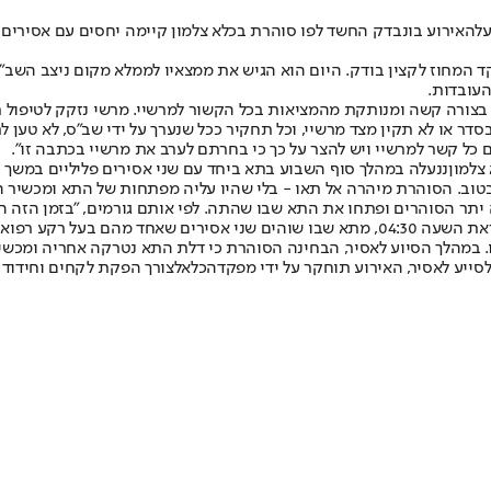
על
האירוע בו
נבדק החשד לפו סוהרת בכלא צלמון קיימה יחסים עם אסירים פ
מחוז לקצין בודק. היום הוא הגיש את ממצאיו לממלא מקום ניצב השב"ס אשר ה
העובדות.
ורה קשה ומנותקת מהמציאות בכל הקשור למרשיי. מרשי נזקק לטיפול רפוא
ר או לא תקין מצד מרשיי, וכל תחקיר ככל שנערך על ידי שב"ס, לא טען לר
 כל קשר למרשיי ויש להצר על כך כי בחרתם לערב את מרשיי בכתבה זו".
צלמון
ננעלה במהלך סוף השבוע בתא ביחד עם שני אסירים פליליים במשך
תר הסוהרים ופתחו את התא שבו שהתה. לפי אותם גורמים, "בזמן הזה הי
משב"ס נמסר: "סוהרת הגיבה במהירות לקריאות עזרה מאחד האגפים, לקראת השעה 04:30, מתא שב
. במהלך הסיוע לאסיר, הבחינה הסוהרת כי דלת התא נטרקה אחריה ומכש
יע לאסיר, האירוע תוחקר על ידי מפקד
הכלא
לצורך הפקת לקחים וחידוד נ