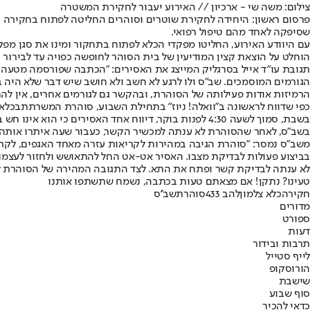
צילום: משה שי - ארכיון // האירוע יעבור לחקירת המשטרה
פרסום ראשון: היחידה לחקירת שוטרים וסוהרים החליטה לפתוח בחקירה 
שסיפקה לאחד מהם טיפול רפואי.
עם היוודע האירוע, החליטו מפקדי הכלא לפתוח בתחקור ומינו את סגן מפקד ה
הוחלט על הוצאת קצין המודיעין של בית הסוהר לחופשה כפויה עד לבירור 
תגובת עו"ד אייל בסרגליק המייצג את האסירים: "הכתבה שפורסמה מטעה בצ
הגורמים המוסמכים. שב"ס ולו לרגע לא חשב ולא חושב שיש דבר שלא היה בסד
הרמיזות אודות פעילותה של הסוהרת, ובהקשר גם לגורמים אחרים, אין להם
כפי שדווח לראשונה ב"וואלה! ניוז" בתחילת השבוע, סוהרת המשרתת
בכלא 
בשבת, סמוך לשעה 4:30 לפנות בוקר, דיווח אחד האסירים כי הוא אינו חש בטוב. הסוהרת מיהרה אל תאו - בלי שהיו עליה מפתחות של התא ומכשיר הקשר. בשלב מסוים, דלת התא נטרקה וננעלה מאחוריה.
בשב"ס, לאחר שהסוהרת לא ענתה למכשיר הקשר, כעבור שעה איתרו אותה י
בביצוע פעולות לבדיקת מצבו. האסיר אט-אט החל להתאושש ולחזור לעצמו
לא ענתה לבדיקת קשר ופתח את התא. לצד התגובה המהירה של הסוהרת לסי
טעינו? נתקן! אם מצאתם טעות בכתבה, נשמח שתשתפו אותנו
חקירה
כלא צלמון
להב 433
סוהרת
שב''ס
מדורים
ספורט
דעות
תרבות ובידור
לייף סטייל
הורוסקופ
שישבת
סוף שבוע
כדאי להכיר