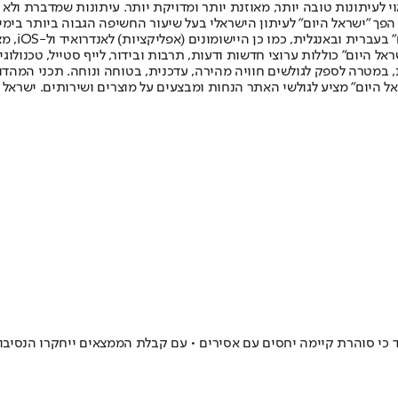
לעיתונות טובה יותר, מאוזנת יותר ומדויקת יותר. עיתונות שמדברת ולא צ
שלום. המהדורה המודפסת הראשונה פורסמה ב-30 ביולי 2007, וב-2010 הפך "ישראל היום" לעיתון הישראלי בעל שי
לחמנוביץ,
ל היום" כוללות ערוצי חדשות ודעות, תרבות ובידור, לייף סטייל, טכנולוגיה
ברית, במטרה לספק לגולשים חוויה מהירה, עדכנית, בטוחה ונוחה. תכני המה
ל היום" מציע לגולשי האתר הנחות ומבצעים על מוצרים ושירותים. ישראל 
כי סוהרת קיימה יחסים עם אסירים • עם קבלת הממצאים ייחקרו הנסיבו