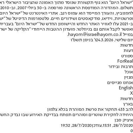
"ישראל היום" הוא גוף תקשורת שנוסד מתוך האמונה שהציבור הישראלי ראוי 
ת
ופרשנויות, וידיאו, פודקאסטים ושידורים חיים. פלטפורמות הדיגיטל של "ישרא
ב-2021 עלו לאוויר האתר החדש והיישומון החדש של "ישראל היום" בע
ואפשר לקבל אותם גם בניוזלטר. מועדון ההטבות הייחודי "הקליקה של ישרא
במייל hayom@israelhayom.co.il.
יום שלישי, 24.3.2026
ו' בניסן תשפ"ו
חדשות
דעות
ספורט
ForReal
תרבות ובידור
אוכל
מגזין
אנחנו מגייסים
English
X
חדשות
בארץ
להב 433 תחקור את פרשת הסוהרת בכלא צלמון
היחידה לחקירת שוטרים וסוהרים תפתח בבדיקת האירוע שבו נבדק החשד 
איציק סבן
28/7/2020, 15:51
,עודכן
28/7/2020, 19:32
0