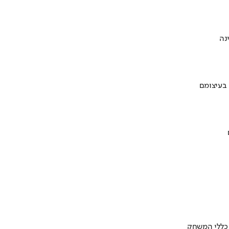
 בעיצומם
 כללי המשחק