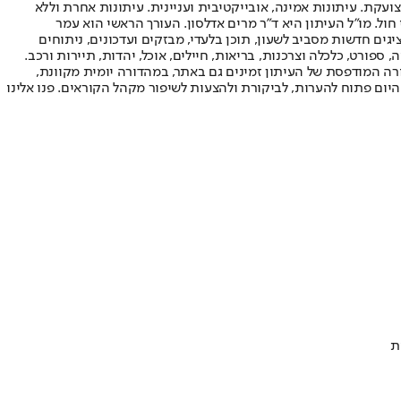
ועקת. עיתונות אמינה, אובייקטיבית ועניינית. עיתונות אחרת וללא
עור החשיפה הגבוה ביותר בימי חול. מו"ל העיתון היא ד"ר מרים אדלסון. העורך הראשי הוא עמר
 והעורך המייסד הוא עמוס רגב. אתרי האינטרנט של "ישראל היום" בעברית ובאנגלית, כמו כן היישומונים (אפליקציות) לאנדרואיד ול-iOS, מציגים חדשות מסביב לשעון, תוכן בלעדי, מבזקים ועדכונים, ניתוחים
, ספורט, כלכלה וצרכנות, בריאות, חיילים, אוכל, יהדות, תיירות ורכב.
דורה המודפסת של העיתון זמינים גם באתר, במהדורה יומית מקוונת,
היום פתוח להערות, לביקורת ולהצעות לשיפור מקהל הקוראים. פנו אלינו
ת