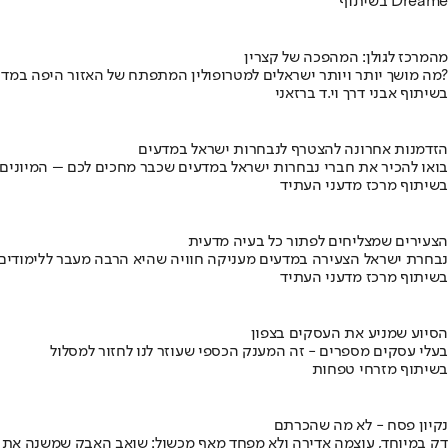
בשיתוף Dreame
מהמרכז לגולן: המהפכה של קצרין
מה מושך יותר ויותר ישראלים למטרופולין המתפתח של האזור היפה במדינה?
בשיתוף אבני דרך וי.ד ברזאני
הזדמנות אחרונה להצטרף לנבחרות ישראל במדעים
בואו להכיר את חברי נבחרות ישראל במדעים שכבר מחכים לכם – המיונים
בשיתוף מרכז מדעני העתיד
הצעירים שמצליחים לפתור כל בעיה מדעית
נבחרת ישראל הצעירה במדעים מעניקה חוויה שהיא הרבה מעבר ללימודים
בשיתוף מרכז מדעני העתיד
הסיוע שמניע את העסקים בצפון
בעלי עסקים מספרים - זה המענק הכספי שעוזר לנו לחזור למסלול
בשיתוף מזרחי טפחות
נקיון פסח - לא מה שהכרתם
דק במיוחד, עוצמה אדירה ולא מפחד מאף מכשול: שואב האבק שמשנה את