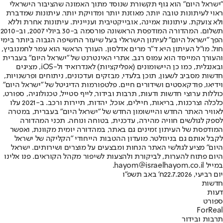
"ישראל היום" הוא גוף תקשורת שנוסד מתוך האמונה שהציבור הישראלי
ראוי לעיתונות טובה יותר, מאוזנת יותר ומדויקת יותר. עיתונות שמדברת
ולא צועקת. עיתונות אמינה, אובייקטיבית ועניינית. עיתונות אחרת וללא
תשלום. המהדורה המודפסת הראשונה פורסמה ב-30 ביולי 2007, וב-2010
הפך "ישראל היום" לעיתון הישראלי בעל שיעור החשיפה הגבוה ביותר בימי
חול. מו"ל העיתון היא ד"ר מרים אדלסון. העורך הראשי הוא עמר לחמנוביץ,
והעורך המייסד הוא עמוס רגב. אתרי האינטרנט של "ישראל היום" בעברית
ובאנגלית, כמו כן היישומונים (אפליקציות) לאנדרואיד ול-iOS, מציגים
חדשות מסביב לשעון, תוכן בלעדי, מבזקים ועדכונים, ניתוחים ופרשנויות,
וידיאו, פודקאסטים ושידורים חיים. פלטפורמות הדיגיטל של "ישראל היום"
כוללות ערוצי חדשות ודעות, תרבות ובידור, לייף סטייל, טכנולוגיה, ספורט,
כלכלה וצרכנות, בריאות, חיילים, אוכל, יהדות, תיירות ורכב. ב-2021 עלו
לאוויר האתר החדש והיישומון החדש של "ישראל היום" בעברית, במטרה
לספק לגולשים חוויה מהירה, עדכנית, בטוחה ונוחה. תכני המהדורה
המודפסת של העיתון זמינים גם באתר, במהדורה יומית מקוונת, ואפשר
לקבל אותם גם בניוזלטר. מועדון ההטבות הייחודי "הקליקה של ישראל
היום" מציע לגולשי האתר הנחות ומבצעים על מוצרים ושירותים. ישראל
היום פתוח להערות, לביקורת ולהצעות לשיפור מקהל הקוראים. פנו אלינו
במייל hayom@israelhayom.co.il.
יום רביעי, 22.7.2026
ח' באב תשפ"ו
חדשות
דעות
ספורט
ForReal
תרבות ובידור