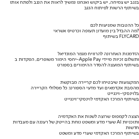
בנגב יש צמיחה, יש ביקוש ואנחנו נמשיך לראות את הנגב ולפתח אותו
בשיתוף הרשות לפיתוח הנגב
כל ההטבות שמגיעות לכם
מה ההבדל בין מועדון תעופה וכרטיס אשראי?
בשיתוף FLYCARD
הזדמנות האחרונה להרוויח מגמר המונדיאל
יחסי הימור משופרים, הפקדות ב-Apple Pay ותשלום זכיות מיידי
בשיתוף המועצה להסדר ההימורים בספורט
המקצועות שיבטיחו לכם קריירה מבוקשת
מהסבת אקדמאים ועד מדעי הספורט: כל מסלולי הקריירה
בלוינסקי-וינגייט
בשיתוף המרכז האקדמי לוינסקי־וינגייט
הצצה לקמפוס שרוצה לשנות את האקדמיה
שערי מדע ומשפט נוחת בהייטק של רעננה עם מעבדות AI ותוכניות
חדשות
בשיתוף המרכז האקדמי שערי מדע ומשפט