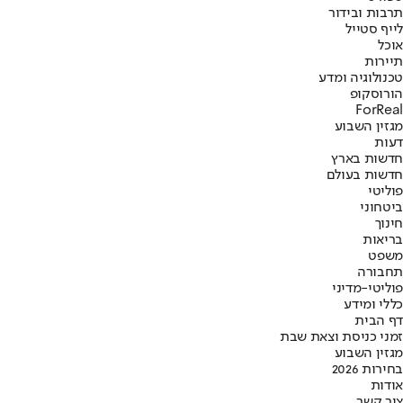
תרבות ובידור
לייף סטייל
אוכל
תיירות
טכנולוגיה ומדע
הורוסקופ
ForReal
מגזין השבוע
דעות
חדשות בארץ
חדשות בעולם
פוליטי
ביטחוני
חינוך
בריאות
משפט
תחבורה
פוליטי-מדיני
כללי ומידע
דף הבית
זמני כניסת וצאת שבת
מגזין השבוע
בחירות 2026
אודות
צור קשר