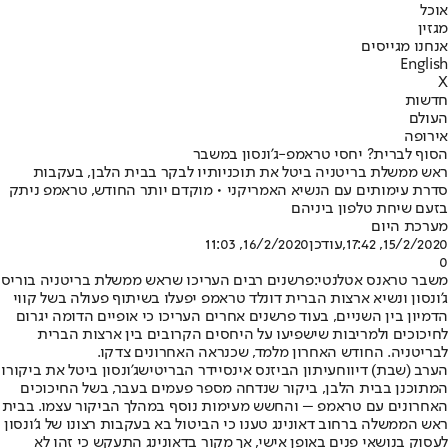
אוכל
מגזין
אנחנו מגייסים
English
X
חדשות
העולם
אירופה
הסוף לברית? יחסי טראמפ-ג'ונסון במשבר
ראש ממשלת בריטניה ביטל את תוכניותיו לבקר בבית הלבן, בעקבות
סדרת עימותים עם הנשיא האמריקני • מוקדם יותר החודש, טראמפ ניתק
בזעם שיחת טלפון ביניהם
מערכת היום
15/2/2020, 17:42
,עודכן
16/2/2020, 11:03
0
משבר טראנס אטלנטי:
פרשנים רבים העריכו שראש ממשלת בריטניה בוריס
ג'ונסון ונשיא ארצות הברית דונלד טראמפ יפעלו בשיתוף פעולה בשל קווי
הדמיון בין השניים, בעוד פרשנים אחרים העריכו כי אופיים הדומה יגרום
לחיכוכים ולמריבות שישפיעו על היחסים הקרובים בין ארצות הברית
לבריטניה. החודש האחרון מלמד, שכנראה האחרונים צדקו.
הערב (שבת) דיווח
עיתון הביזנס אינסיידר הבריטי
שג'ונסון ביטל את ביקורו
המתוכנן בבית הלבן, ביקור שנדחה מספר פעמים בעבר, בשל החיכוכים
האחרונים עם טראמפ – והחשש מעימות נוסף במהלך הביקור עצמו. בבית
ראש הממשלה ברחוב דאונינג טענו כי הביטול בא בעקבות רצונו של ג'ונסון
לעסוק בנושאי פנים באופן אישי, אך מקור בדאונינג התעקש כי זהו לא