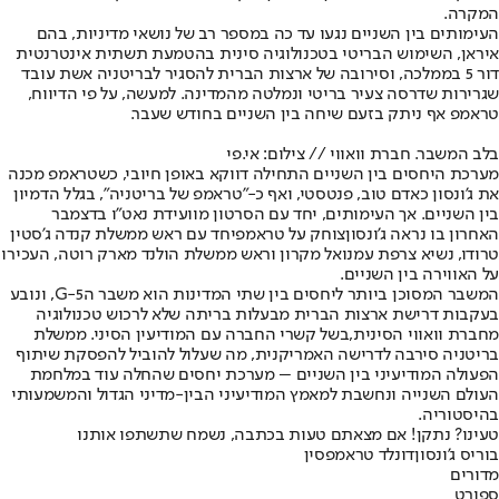
המקרה.
העימותים בין השניים נגעו עד כה במספר רב של נושאי מדיניות, בהם
איראן, השימוש הבריטי בטכנולוגיה סינית בהטמעת תשתית אינטרנטית
דור 5 בממלכה, וסירובה של ארצות הברית להסגיר לבריטניה אשת עובד
שגרירות שדרסה צעיר בריטי ונמלטה מהמדינה. למעשה, על פי הדיווח,
טראמפ אף ניתק בזעם שיחה בין השניים בחודש שעבר.
בלב המשבר. חברת וואווי // צילום: אי.פי
מערכת היחסים בין השניים התחילה דווקא באופן חיובי, כשטראמפ מכנה
את ג'ונסון כאדם טוב, פנטסטי, ואף כ-"טראמפ של בריטניה", בגלל הדמיון
בין השניים. אך העימותים, יחד עם הסרטון מוועידת נאט"ו בדצמבר
האחרון בו נראה ג'ונסון
צוחק על טראמפ
יחד עם ראש ממשלת קנדה ג'סטין
טרודו, נשיא צרפת עמנואל מקרון וראש ממשלת הולנד מארק רוטה, העכירו
על האווירה בין השניים.
המשבר המסוכן ביותר ליחסים בין שתי המדינות הוא משבר הG-5, ונובע
בעקבות דרישת ארצות הברית מבעלות בריתה שלא לרכוש טכנולוגיה
מחברת וואווי הסינית,
בשל קשרי החברה עם המודיעין הסיני
. ממשלת
בריטניה סירבה לדרישה האמריקנית, מה שעלול להוביל להפסקת שיתוף
הפעולה המודיעיני בין השניים – מערכת יחסים שהחלה עוד במלחמת
העולם השנייה ונחשבת למאמץ המודיעיני הבין-מדיני הגדול והמשמעותי
בהיסטוריה.
טעינו? נתקן! אם מצאתם טעות בכתבה, נשמח שתשתפו אותנו
בוריס ג'ונסון
דונלד טראמפ
סין
מדורים
ספורט