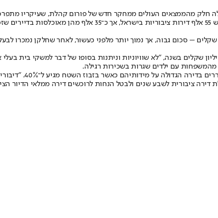
- אלה חלק מהממצאים העולים ממחקר חדש של פורום קהלת, שעיקריו מתפרס
המחקר, שנערך על ידי ד"ר אשר מאיר ויונתן סורוצקין, מלמד כי נכון
ל הדיור הציבורי בשנים האחרונות מסתכמות ב־3.5 מיליארד שקלים – סכום גבוה, אך נמוך יותר מלפני כע
רי החוקרים, ההנחות לרוכשי דירה ממלאי הדיור הציבורי, בעלות 700 מיליון שקלים בשנה, "לא שוויוניות וניתנ
שביעות הרצון של הדיירי
ת דירה ציבורית לשבע שנים ולבטל הנחות לרוכשים דירה ממלאי הדיור הציב