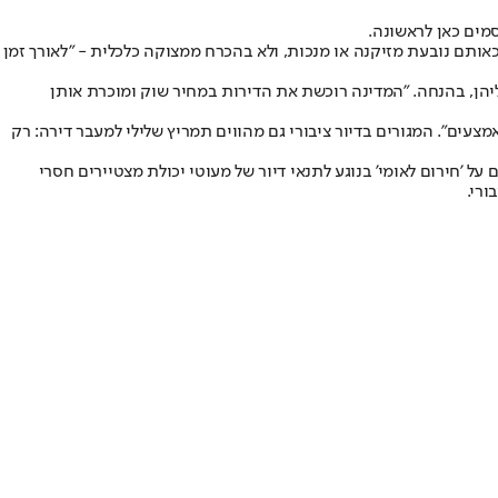
מים כאן לראשונה.
 להיום יש 55 אלף דירות ציבוריות בישראל, אך כ־35 אלף מהן מאוכלסות בדיירים שזכאותם נובעת מזיקנה או מנכות, ולא בהכרח ממצוקה כלכלית - "לאורך זמן
שור, לאחר שחלקן נמכרו לבעליהן, בהנחה. "המדינה רוכשת את הדירות במחיר שוק ומוכרת אותן
ות בסופו של דבר למשקי בית בעלי אמצעים". המגורים בדיור ציבורי גם מהווים תמריץ שלילי למעבר דירה: רק
ם בדיור ציבורי נמוכה מאוד ו־77% מהדיירים מתגוררים בדירה הגדולה על מידותיהם כאשר בזבוז השטח מגיע ל־40%. "דיבורים על 'חירום לאומי' בנוגע לתנאי דיור של מעוטי יכולת מצטיירים חסרי
ורי.