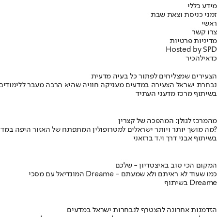
מידע כללי
זמני כניסת וצאת שבת
ראשי
צרו קשר
מדיניות פרטיות
Hosted by SPD
כדאי
להכיר
הצעירים שמצליחים לפתור כל בעיה מדעית
נבחרת ישראל הצעירה במדעים מעניקה חוויה שהיא הרבה מעבר ללימודים
בשיתוף מרכז מדעני העתיד
מהמרכז לגולן: המהפכה של קצרין
מה מושך יותר ויותר ישראלים למטרופולין המתפתח של האזור היפה במדינה?
בשיתוף אבני דרך וי.ד ברזאני
המקום הכי טוב באיצטדיון - שלכם
המונדיאל עם מסכי Dreame - כמו שעוד לא ראיתם ולא שמעתם
בשיתוף Dreame
הזדמנות אחרונה להצטרף לנבחרות ישראל במדעים