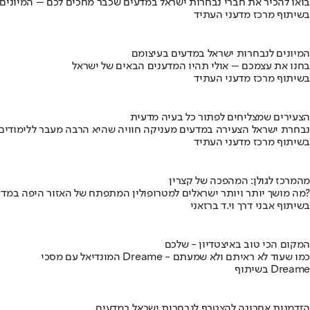
בואו להכיר את חברי נבחרות ישראל במדעים שכבר מחכים לכם – המיונים
בשיתוף מרכז מדעני העתיד
המיונים לנבחרות ישראל במדעים בעיצומם
בחנו את עצמכם – אולי תהיו המדענים הבאים של ישראל
בשיתוף מרכז מדעני העתיד
הצעירים שמצליחים לפתור כל בעיה מדעית
נבחרת ישראל הצעירה במדעים מעניקה חוויה שהיא הרבה מעבר ללימודים
בשיתוף מרכז מדעני העתיד
מהמרכז לגולן: המהפכה של קצרין
מה מושך יותר ויותר ישראלים למטרופולין המתפתח של האזור היפה במדינה?
בשיתוף אבני דרך וי.ד ברזאני
המקום הכי טוב באיצטדיון - שלכם
המונדיאל עם מסכי Dreame - כמו שעוד לא ראיתם ולא שמעתם
בשיתוף Dreame
הזדמנות אחרונה להצטרף לנבחרות ישראל במדעים