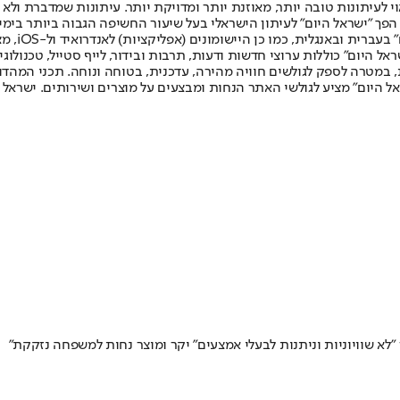
לעיתונות טובה יותר, מאוזנת יותר ומדויקת יותר. עיתונות שמדברת ולא צ
שלום. המהדורה המודפסת הראשונה פורסמה ב-30 ביולי 2007, וב-2010 הפך "ישראל היום" לעיתון הישראלי בעל שי
לחמנוביץ,
ל היום" כוללות ערוצי חדשות ודעות, תרבות ובידור, לייף סטייל, טכנולוגיה
ברית, במטרה לספק לגולשים חוויה מהירה, עדכנית, בטוחה ונוחה. תכני המה
ל היום" מציע לגולשי האתר הנחות ומבצעים על מוצרים ושירותים. ישראל 
"לא שוויוניות וניתנות לבעלי אמצעים" יקר ומוצר נחות למשפחה נזקקת"