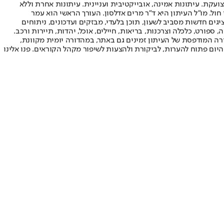
ועקת. עיתונות אמינה, אובייקטיבית ועניינית. עיתונות אחרת וללא
עור החשיפה הגבוה ביותר בימי חול. מו"ל העיתון היא ד"ר מרים אדלסון. העורך הראשי הוא עמר
 והעורך המייסד הוא עמוס רגב. אתרי האינטרנט של "ישראל היום" בעברית ובאנגלית, כמו כן היישומונים (אפליקציות) לאנדרואיד ול-iOS, מציגים חדשות מסביב לשעון, תוכן בלעדי, מבזקים ועדכונים, ניתוחים
, ספורט, כלכלה וצרכנות, בריאות, חיילים, אוכל, יהדות, תיירות ורכב.
דורה המודפסת של העיתון זמינים גם באתר, במהדורה יומית מקוונת,
היום פתוח להערות, לביקורת ולהצעות לשיפור מקהל הקוראים. פנו אלינו