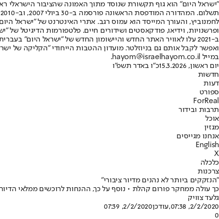
"ישראל היום" הוא גוף תקשורת שנוסד מתוך האמונה שהציבור הישראלי ראוי 
ת
ופרשנויות, וידיאו, פודקאסטים ושידורים חיים. פלטפורמות הדיגיטל של "ישרא
ב-2021 עלו לאוויר האתר החדש והיישומון החדש של "ישראל היום" בע
ואפשר לקבל אותם גם בניוזלטר. מועדון ההטבות הייחודי "הקליקה של ישרא
במייל hayom@israelhayom.co.il.
יום ראשון, 15.3.2026
כ"ו באדר תשפ"ו
חדשות
דעות
ספורט
ForReal
תרבות ובידור
אוכל
מגזין
אנחנו מגייסים
English
X
כלכלה
צרכנות
"הנזקקים ביותר לא נהנים מדיור ציבורי"
כך עולה ממחקר פורום קהלת • נוסף על כך, ההנחות לרוכשים ממלאי הדיור 
גלעד צוויק
2/2/2020, 07:38
,עודכן
2/2/2020, 07:39
0