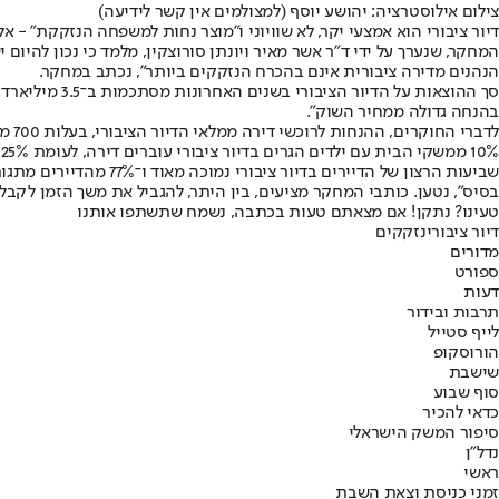
צילום אילוסטרציה: יהושע יוסף (למצולמים אין קשר לידיעה)
דיור ציבורי הוא אמצעי יקר, לא שוויוני ו"מוצר נחות למשפחה הנזקקת" 
הנהנים מדירה ציבורית אינם בהכרח הנזקקים ביותר", נכתב במחקר.
סך ההוצאות ע
בהנחה גדולה ממחיר השוק".
לדב
10% ממשקי הבית עם ילדים הגרים בדיור ציבורי עוברים דירה, לעומת 25% מהמשפחות עם ילדים שגרות בשכירות רגילה.
בסיס", נטען. כותבי המחקר מציעים, בין היתר, להגביל את משך הזמן לקבל
טעינו? נתקן! אם מצאתם טעות בכתבה, נשמח שתשתפו אותנו
דיור ציבורי
נזקקים
מדורים
ספורט
דעות
תרבות ובידור
לייף סטייל
הורוסקופ
שישבת
סוף שבוע
כדאי להכיר
סיפור המשק הישראלי
נדל"ן
ראשי
זמני כניסת וצאת השבת