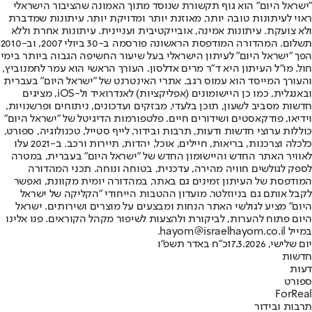
"ישראל היום" הוא גוף תקשורת שנוסד מתוך האמונה שהציבור הישראלי
ראוי לעיתונות טובה יותר, מאוזנת יותר ומדויקת יותר. עיתונות שמדברת
ולא צועקת. עיתונות אמינה, אובייקטיבית ועניינית. עיתונות אחרת וללא
תשלום. המהדורה המודפסת הראשונה פורסמה ב-30 ביולי 2007, וב-2010
הפך "ישראל היום" לעיתון הישראלי בעל שיעור החשיפה הגבוה ביותר בימי
חול. מו"ל העיתון היא ד"ר מרים אדלסון. העורך הראשי הוא עמר לחמנוביץ,
והעורך המייסד הוא עמוס רגב. אתרי האינטרנט של "ישראל היום" בעברית
ובאנגלית, כמו כן היישומונים (אפליקציות) לאנדרואיד ול-iOS, מציגים
חדשות מסביב לשעון, תוכן בלעדי, מבזקים ועדכונים, ניתוחים ופרשנויות,
וידיאו, פודקאסטים ושידורים חיים. פלטפורמות הדיגיטל של "ישראל היום"
כוללות ערוצי חדשות ודעות, תרבות ובידור, לייף סטייל, טכנולוגיה, ספורט,
כלכלה וצרכנות, בריאות, חיילים, אוכל, יהדות, תיירות ורכב. ב-2021 עלו
לאוויר האתר החדש והיישומון החדש של "ישראל היום" בעברית, במטרה
לספק לגולשים חוויה מהירה, עדכנית, בטוחה ונוחה. תכני המהדורה
המודפסת של העיתון זמינים גם באתר, במהדורה יומית מקוונת, ואפשר
לקבל אותם גם בניוזלטר. מועדון ההטבות הייחודי "הקליקה של ישראל
היום" מציע לגולשי האתר הנחות ומבצעים על מוצרים ושירותים. ישראל
היום פתוח להערות, לביקורת ולהצעות לשיפור מקהל הקוראים. פנו אלינו
במייל hayom@israelhayom.co.il.
יום שלישי, 17.3.2026
כ"ח באדר תשפ"ו
חדשות
דעות
ספורט
ForReal
תרבות ובידור