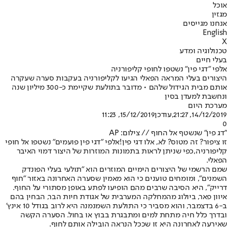
אוכל
מגזין
אנחנו מגייסים
English
X
טכנולוגיה ומדע
בעלי חיים
אלפי "דגי פין" נשטפו לחופי קליפורניה
היצורים בעלי המראה הפאלי הגיעו לקליפורניה בעקבות סערה שעקרה
אותם מבית הגידול שלהם • מדובר בתולעת שקיימת כ-300 מיליון שנה
ונחשבת למעדן בסין
מערכת היום
14/12/2019, 21:27
,עודכן
15/12/2019, 11:23
0
"דג פין" שנשטף אל החוף // צילום: AP
זו ציפור? זה מטוס? לא, אלו דגי פין!
אלפי "דגי פין פועמים" נשטפו אל חופי
קליפורניה,
כפי שניתן לראות בתמונות המוזרות של היצור דמוי האיבר
הפאלי.
שמם הרשמי של היצורים הימיים המוזרים הוא "תולעי בעלי הפונדק
השמנים", ומומחים טוענים כי הוא מאמין שסערה האחרונה באזור "חוף
דרייק", היא הסיבה שרבים מהם הופיעו לפתע באופן מסתורי על החוף.
איוון פאר, ביולוג מהמחלקה המערבית של אגודת חיות הבר, הבחין בהם
ב-6 בדצמבר, והוא מסביר כי התולעת השמנמנה היא לרוב בגודל 10 אינץ'
ובדרך כלל חיה מתחת למים ומתבגרת בבוץ או בחול. הסערה הקשה
שאירעה לאחרונה היא זו שככל הנראה הובילה אותם לחוף.