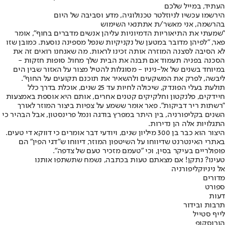
העתיד, במייל שלכם
הירשמו עכשיו לניוזלטר טכנולוגיה, מדע וסביבה של היום
בהרשמה, אני מאשר/ת את
תנאי השימוש
"שמעתי את התיאוריות הדמיוניות עליהן אנשים מדברים בחוף", אומר
פאר, "לפיהן מדובר במטען של נקניקיות שנפל מספינה נוסעת. כמובן שזו
לא הסיבה לסצנה המוזרה אותה זכינו לראות. מה שאנחנו רואים זה את
הסכנה בפניה תעמוד אם תבנה את הבית שלך מחול. סופות חזקות -
במיוחד בשנים של אל-ניניו - מסוגלות להטיל מצור על האזור שבין הים
ליבשה, לפרק את המשקעים ולהשאיר את תוכנם תקועים על החוף".
תולעת בעלי הפונדק, שיכולה לחיות עד 25 שנים, אוכלת בדרך כלל
חיידקים, פלנקטון וחלקיקים קטנים אחרים, אותם היא אוספת באמצעות
"רשתות ריר דביקות". פאר אומר ששמע על צפיות ביצור המוזר לאורך
השנים בקליפורניה, בין היתר במפרץ בודגה ונמל פרינסטון, אבל הבהיר כי
התגלויות אלה הן נדירות.
היצור הוא כבר בן 300 מיליון שנים, ויודעי דבר אומרים כי דווקא די טעים.
באתרי האינטרנט שדיווחו על השיטפון המוזר, דיווחו ש"דגי הפין" הם
פופולריים בעיקר בסין, וכי "טעמם מזכיר טעם של צדפה".
טעינו? נתקן! אם מצאתם טעות בכתבה, נשמח שתשתפו אותנו
אל ניניו
קליפורניה
מדורים
ספורט
דעות
תרבות ובידור
לייף סטייל
הורוסקופ