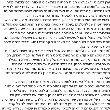
ערן גלובוס, יושב ראש הבית הפתוח בירושלים לגאווה ולסובלנות, מסר
בתגובה: "חופש הביטוי במרחב הציבורי – קדוש הוא. ועדיין קשה להאזין
לשי גולדשטיין מבזה את עצמו ואת המאזינים כשהוא דורש מהשר ההומו
הראשון 'להגיע עם חוטיני לכנסת' ולצרוך סמים מעל הדוכן.
"ביוש מיניות הוא הטריק הכי ישן בספר הדיכוי וההדרה. מה שחדש הוא
השתתפות של להט"בים בעמדות מפתח בקמפיין הההומופובי שמנוהל נגד
אוחנה, וזה מטריד אותי הרבה יותר מבדיחות שנות ה-90 של גולדשטיין,
עלובות ככל שיהיו. עובר פה מסר ברור ללהט"בים צעירים. אל תיכנסו
לפוליטיקה ואל תנסו להשפיע לטובה - כי יבזו אתכם וישפילו אתכם, ואם
אתם בצד הימני של המפה, אל תצפו לגב קהילתי נחוש וברור כשזה יקרה.
מסתבר שלא תקבלו.
"אני מקווה ששי גולדשטיין יתנצל, אבל בעיקר אני מקווה שעוד להט"בים
יזכרו שכשהם מקדשים מחנאות על פני הגינות ועל פני כבוד האדם, הם
שומטים את הקרקע מתחת לרגליים של כולנו. במציאות שבה הקהילה
הגאה עדיין מופלה בחוק, גם בגלל הכניעה של רה"מ נתניהו לכוחות
שמרניים קיצוניים על פני הציבור הרחב – ההתנהגות הזאת רק נותנת
תחמושת לאותם הכוחות ומחלישה אותנו. אין לנו פריווליגיה להתנהגות
כזאת".
אוהד חזקי, מנכ"ל האגודה למען הלהט"ב, מסר בתגובה: "השימוש
בסטריאוטיפים פוגעניים על רקע נטייה מינית הוא פסול ומקומם. אנחנו
רואים בחומרה כל התבטאות להט"בופובית. להטופוביה היא אלימות
שמכשירה אפליה והדרה ולכן יש למגרה מן היסוד. אם לגולדשטיין יש
ביקורת על תפקודו של שר המשפטים הוא יכול להביע זאת בצורה עניינית
ומכבדת ולא להתייחס באופן מבזה לנטייתו המינית, שאין לה כל קשר
למקרה דנן. אנחנו קוראים לכל מי שנפגע מאפליה או שנאה על רקע נטייתו