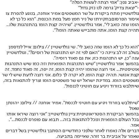
•
אביב גפן: "אמי רצתה לעשות הפלה"
•
"'יצאת צדיק' גרמה לנו נזק גדול"
גולדשטיין מתח ביקורת על שר המשפטים אמיר אוחנה, בנוגע ל
הפרת צו
איסור הפרסום
בחקירתו של ניר חפץ מעל במת הכנסת. "הוא כל כך לא
הומו שזה כואב לי", אמר גולדשטיין. "שיהיה קצת הומו בהתנהגות שלו...
תהיה קצת הומו, אתה מתבייש שאתה הומו?".
"הוא כל כך לא הומו שזה כואב לי". שי גולדשטיין // צילום: אייל לנדסמן
בשלב זה לב ציינה כי "האם לפי זה יש התנהגות של רוסים?", וגולדשטיין
ענה "כן, יש התנהגות כזו, את גם מאוד רוסיה".
בהמשך אמר גולדשטיין "שיש התנהגות הומואיות וזה כמו שיש התנהגות
אוטיסטית... אני רוצה שהומו יהיה קצת הומו, זה יפה, זה מאוד נחמד, זה
קצת אנושי. תהיה קצת הומו, לא יקרה לך כלום. אני רוצה לדעת שיש לי שר
משפטים הומו. במדינת ישראל יש שר משפטים הומו וצריך להתגאות בזה,
שיתלבש בוורוד ויגיע עם חוטיני לכנסת".
"שיתלבש בוורוד ויגיע עם חוטיני לכנסת". אמיר אוחנה // צילום: יהונתן
שאול
בהמשך הביקורת הסטריאוטיפית ציין גולדשטיין: "אני רוצה שיראו אותו
בכל העולם הומואית ונוכל להתגאות בזה... תבוא עם פופרס לכנסת...",
אמר.
דברים אלה נאמרו לאחר שלפני כחודשיים הסתבך גולדשטיין בשל דברים
שאמר על אביבית בר זוהר, ש
איימה בתביעה
.