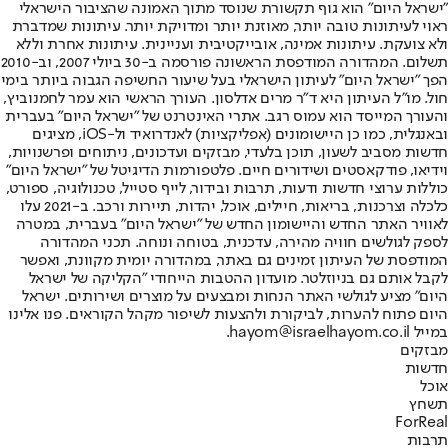
"ישראל היום" הוא גוף תקשורת שנוסד מתוך האמונה שהציבור הישראלי
ראוי לעיתונות טובה יותר, מאוזנת יותר ומדויקת יותר. עיתונות שמדברת
ולא צועקת. עיתונות אמינה, אובייקטיבית ועניינית. עיתונות אחרת וללא
תשלום. המהדורה המודפסת הראשונה פורסמה ב-30 ביולי 2007, וב-2010
הפך "ישראל היום" לעיתון הישראלי בעל שיעור החשיפה הגבוה ביותר בימי
חול. מו"ל העיתון היא ד"ר מרים אדלסון. העורך הראשי הוא עמר לחמנוביץ,
והעורך המייסד הוא עמוס רגב. אתרי האינטרנט של "ישראל היום" בעברית
ובאנגלית, כמו כן היישומונים (אפליקציות) לאנדרואיד ול-iOS, מציגים
חדשות מסביב לשעון, תוכן בלעדי, מבזקים ועדכונים, ניתוחים ופרשנויות,
וידיאו, פודקאסטים ושידורים חיים. פלטפורמות הדיגיטל של "ישראל היום"
כוללות ערוצי חדשות ודעות, תרבות ובידור, לייף סטייל, טכנולוגיה, ספורט,
כלכלה וצרכנות, בריאות, חיילים, אוכל, יהדות, תיירות ורכב. ב-2021 עלו
לאוויר האתר החדש והיישומון החדש של "ישראל היום" בעברית, במטרה
לספק לגולשים חוויה מהירה, עדכנית, בטוחה ונוחה. תכני המהדורה
המודפסת של העיתון זמינים גם באתר, במהדורה יומית מקוונת, ואפשר
לקבל אותם גם בניוזלטר. מועדון ההטבות הייחודי "הקליקה של ישראל
היום" מציע לגולשי האתר הנחות ומבצעים על מוצרים ושירותים. ישראל
היום פתוח להערות, לביקורת ולהצעות לשיפור מקהל הקוראים. פנו אלינו
במייל hayom@israelhayom.co.il.
מבזקים
חדשות
אוכל
תשחץ
ForReal
תרבות