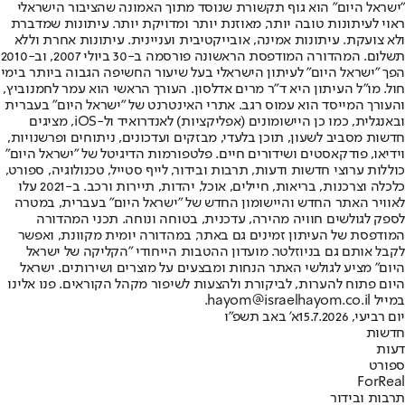
"ישראל היום" הוא גוף תקשורת שנוסד מתוך האמונה שהציבור הישראלי
ראוי לעיתונות טובה יותר, מאוזנת יותר ומדויקת יותר. עיתונות שמדברת
ולא צועקת. עיתונות אמינה, אובייקטיבית ועניינית. עיתונות אחרת וללא
תשלום. המהדורה המודפסת הראשונה פורסמה ב-30 ביולי 2007, וב-2010
הפך "ישראל היום" לעיתון הישראלי בעל שיעור החשיפה הגבוה ביותר בימי
חול. מו"ל העיתון היא ד"ר מרים אדלסון. העורך הראשי הוא עמר לחמנוביץ,
והעורך המייסד הוא עמוס רגב. אתרי האינטרנט של "ישראל היום" בעברית
ובאנגלית, כמו כן היישומונים (אפליקציות) לאנדרואיד ול-iOS, מציגים
חדשות מסביב לשעון, תוכן בלעדי, מבזקים ועדכונים, ניתוחים ופרשנויות,
וידיאו, פודקאסטים ושידורים חיים. פלטפורמות הדיגיטל של "ישראל היום"
כוללות ערוצי חדשות ודעות, תרבות ובידור, לייף סטייל, טכנולוגיה, ספורט,
כלכלה וצרכנות, בריאות, חיילים, אוכל, יהדות, תיירות ורכב. ב-2021 עלו
לאוויר האתר החדש והיישומון החדש של "ישראל היום" בעברית, במטרה
לספק לגולשים חוויה מהירה, עדכנית, בטוחה ונוחה. תכני המהדורה
המודפסת של העיתון זמינים גם באתר, במהדורה יומית מקוונת, ואפשר
לקבל אותם גם בניוזלטר. מועדון ההטבות הייחודי "הקליקה של ישראל
היום" מציע לגולשי האתר הנחות ומבצעים על מוצרים ושירותים. ישראל
היום פתוח להערות, לביקורת ולהצעות לשיפור מקהל הקוראים. פנו אלינו
במייל hayom@israelhayom.co.il.
יום רביעי, 15.7.2026
א' באב תשפ"ו
חדשות
דעות
ספורט
ForReal
תרבות ובידור