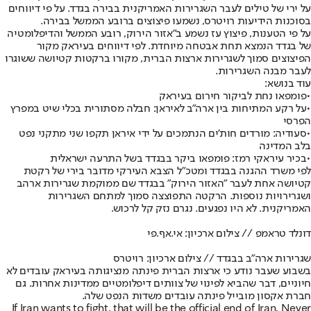
על ירי של טילים לעבר השגרירות האמריקנית בבירה בגדד. על פי דיווחים
בסוכנות הידיעות רויטרס, נשמעו פיצוצים ברובע הממשל בבירה.
על פי הטענות, פיצוץ עז נשמע ב"אזור הירוק, רובע הממשל והדיפלומטיה
של בגדד הנמצא תחת אבטחה מיוחדת. לפי דיווחים בעיראק מקור
הפיצוצים סמוך לשגרירות ארצות הברית, מקורו ברקטות קטיושה ששוגרו
לעבר מבנה השגרירות.
עוד בנושא:
•
פומפאו נחת לביקור חירום בעיראק
•
על רקע המתיחות בין ארה"ב לאיראן: חבלה מסתורית בכלי שיט במפרץ
הפרסי
•
סעודיה: מורדים חות'ים הנתמכים על ידי איראן תקפו שני מתקני נפט
בלב המדינה
•
בכיר עיראקי רמז: פומפאו ביקר בבגדד בשל התרעה ישראלית
לפי משרד ההגנה בבגדד ומטכ״ל הצבא העירקי מדובר בירי של רקטת
קטיושה אחת לעבר "האזור הירוק" בבגדד שם ממוקמת שגרירות ארהב
ושגרירויות נוספות. הרקטה התפוצצה סמוך למתחם השגרירות
האמריקנית. לא היו נפגעים. נגרם נזק קל לרכוש.
דונלד טראמפ // צילום ארכיון: אי.אף.פי
שגרירות ארה"ב בבגדד // צילום ארכיון: רויטרס
בשבוע שעבר נודע כי ארצות הברית פינתה מנציגותה בעיראק עובדים לא
חיוניים, דבר שהביא לפינוי של צוותים דיפלומטיים ממדינות אחרות. גם
חברת אקסון מובייל פינתה עובדים משדות הנפט שלה.
If Iran wants to fight, that will be the official end of Iran. Never