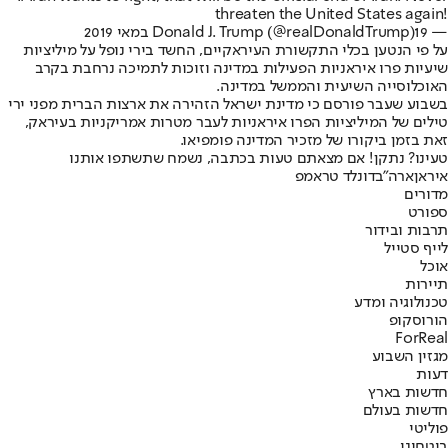
threaten the United States again!
— Donald J. Trump (@realDonaldTrump)
19 במאי 2019
על פי הנטען בכלי התקשורת העיראקיים, החשד בירי נופל על מיליציות
שיעיות פרו איראניות הפעילות במדינה וזוכות לתמיכה נרחבת בקרב
האוכלוסייה השיעית והממשל במדינה.
בשבוע שעבר פורסם כי מדינת ישראל הזהירה את ארצות הברית מפני ירי
טילים של המיליציות הפרו איראניות לעבר מטרות אמריקניות בעיראק,
זאת בזמן ביקורו של מזכיר המדינה פומפיאו.
טעינו? נתקן! אם מצאתם טעות בכתבה, נשמח שתשתפו אותנו
איראן
ארה"ב
דונלד טראמפ
מדורים
ספורט
תרבות ובידור
לייף סטייל
אוכל
תיירות
טכנולוגיה ומדע
הורוסקופ
ForReal
מגזין השבוע
דעות
חדשות בארץ
חדשות בעולם
פוליטי
ביטחוני