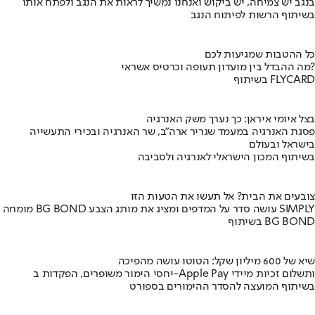
בנגב יש צמיחה, יש ביקוש ואנחנו נמשיך לראות את הנגב ולפתח אותו
בשיתוף הרשות לפיתוח הנגב
כל ההטבות שמגיעות לכם
מה ההבדל בין מועדון תעופה וכרטיס אשראי?
בשיתוף FLYCARD
בצל איומי איראן: כך נערך משק האנרגיה
פסגת האנרגיה במעמד שגריר ארה"ב, שר האנרגיה ובכירי התעשייה
בישראל ובעולם
בשיתוף המכון הישראלי לאנרגיה ולסביבה
צובעים את הבית? אל תעשו את הטעות הזו
מומחה BG BOND עושה סדר על המדפים ומציג את מותג הצבע SIMPLY
בשיתוף BG BOND
שיא של 600 מיליון שקל: הטוטו עושה מהפיכה
יחסי הימור משופרים, הפקדות ב-Apple Pay ותשלום זכיות מיידי
בשיתוף המועצה להסדר ההימורים בספורט