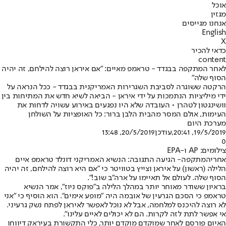
אוכל
מגזין
אנחנו מגייסים
English
X
כדאי להכיר
content
לאחר המתקפה בבגדד - טראמפ מאיים: "אם איראן רוצה להילחם, זה יהיה
הסוף שלה"
הרקטה ששוגרה לסביבת השגרירות האמריקנית בבגדד - ככל הנראה על
ידי מיליציות הנתמכות על ידי איראן - הביאה לשיא חדש את המתיחות בין
וושינגטון לטהרן • העובדה שלא היו נפגעים באירוע עשויה לדחות את
העימות, אולם המסר מהבית הלבן ברור: כל האופציות על השולחן
מערכת היום
19/5/2019, 20:41
,עודכן
20/5/2019, 13:48
0
צילומים: AP ו-EPA
אחרי
המתקפה
- הגיעה התגובה: הנשיא האמריקני דונלד טראמפ איים
הלילה (ראשון) על איראן וצייץ בטוויטר כי "אם היא רוצה להילחם, זה יהיה
הסוף שלה. לעולם אל תאיימו על ארה"ב שוב!".
בראיון ששודר מאוחר יותר במהלך הלילה ב"פוקס ניוז", אמר הנשיא
טראמפ כי הסכם הגרעין של אובמה היה "מופע אימים". הוא הוסיף כי "אני
לא רוצה להיכנס למלחמה, אבל לא נוכל לאפשר לאיראן לפתח נשק גרעיני.
אי אפשר לתת לזה לקרות. הם לא יכולים לאיים עלינו".
האיום פורסם לאחר שמוקדם מוקדם יותר, כלי התקשורת בעיראק דיווחו