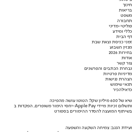
חינוך
בריאות
משפט
תחבורה
פוליטי-מדיני
כללי ומידע
דף הבית
זמני כניסת וצאת שבת
מגזין השבוע
בחירות 2026
אודות
צור קשר
נבחרת הכתבים והפרשנים
מדיניות פרטיות
הצהרת נגישות
תנאי שימוש
כדאי
להכיר
שיא של 600 מיליון שקל: הטוטו עושה מהפיכה
יחסי הימור משופרים, הפקדות ב-Apple Pay ותשלום זכיות מיידי
בשיתוף המועצה להסדר ההימורים בספורט
ועידת הנגב: צמיחה השקעה והשפעה