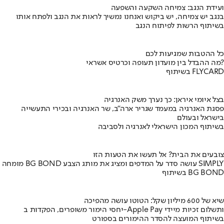
ועידת הנגב: צמיחה השקעה והשפעה
בנגב יש צמיחה, יש ביקוש ואנחנו נמשיך לראות את הנגב ולפתח אותו
בשיתוף הרשות לפיתוח הנגב
כל ההטבות שמגיעות לכם
מה ההבדל בין מועדון תעופה וכרטיס אשראי?
בשיתוף FLYCARD
בצל איומי איראן: כך נערך משק האנרגיה
פסגת האנרגיה במעמד שגריר ארה"ב, שר האנרגיה ובכירי התעשייה
בישראל ובעולם
בשיתוף המכון הישראלי לאנרגיה ולסביבה
צובעים את הבית? אל תעשו את הטעות הזו
מומחה BG BOND עושה סדר על המדפים ומציג את מותג הצבע SIMPLY
בשיתוף BG BOND
שיא של 600 מיליון שקל: הטוטו עושה מהפיכה
יחסי הימור משופרים, הפקדות ב-Apple Pay ותשלום זכיות מיידי
בשיתוף המועצה להסדר ההימורים בספורט