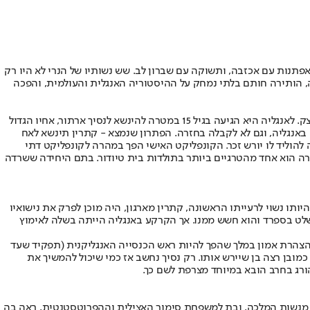
תנות עם אכזבה, ותשוקה עם שברון לב. שש נשותיו של הנרי לא היו רק
ו את אנגליה במאה ה-16. כל אחת מהן, עם סיפור חיים מרתק משלה, הותירה חותם בלתי נמחק על ההיסטוריה האנגלית והעולמית, והפכה
קתרין מאראגון הייתה נסיכה ספרדית, בתם של פרדיננד ואיזבלה שאיחדו את ספרד (וגירשו את היהודים). היא הייתה בעלת חינוך קפדני ורקע דתי מוצק. לאנגליה היא הגיעה בגיל 15 במטרה להינשא לנסיך ארתור, אחיו הגדול
ן סרבו לשלם עבור מחייתה באנגליה, וגם לא לקבלה בחזרה. הפתרון שנמצא - קתרין תינשא לאח
הוליד לו יורש זכר. הקונפליקט האישי הפך במהרה לקונפליקט דתי
רה הוא אחד מהטרגיים ביותר בתולדות בית טיודור. בתם היחידה ששרדה
תו נשוי לרעייתו הראשונה, קתרין מארגון, היה מוכן לפרק את נישואיו
שלט בספרד והוא חשש ממנו. אך הקרקע באנגליה הייתה בשלה לאימוץ
להצהרת אמון במלך שהפך להיות ראש הכנסייה האנגליקנית (תפקיד שעד
 הבריטי). אך למרות כל התקוות בה, אן לא הצליחה להעניק להנרי יורש זכר, אלא ילדה בת בלבד - אליזבת, לימים אליזבת ה-1. הנרי כמובן רצה בן שיירש אותו. רק נסיך נחשב אז כמי שיכול להמשיך את
הורג בחרב הובא במיוחד מצרפת לשם כך.
 אחת מנשות המלכה, ובת למשפחת סימור האצילית וההפרוטסטנטית, ראה בה