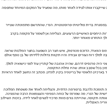
דאג שייקברו אותו לצידה לאחר מותו, מה שמעיד על המקום המיוחד שתפסה
מלך במסגרת ברית פוליטית-פרוסטנטית. הנרי, שהתרשם מתמונתה שצייר
ליזבת. למרות היחסים האישיים הרעועים, הצליחה אן לשמור על מקומה בקרב
מלך התחרט מאוחר יותר.
תה של אן בוליין ובת למשפחת האוורד האצילית. נישואיה למלך בגיל 17 הוסדרו על ידי דודה, תומס הווארד, הדוכס מנורפוק, איש חצר רב השפעה בחצר המלכות שראה
 למלך רוח נעורים אבודה והיו תקוות גדולות ללידתו של בן נוסף אולם
י היה פרנסיס דרהם, שהיה אהובה של קתרין עוד לפני נישואיה למלך.
"yours as long as life endures" ('שלך כל עוד החיים נמשכים'), נשמר בארכיון הלאומי של בריטניה בקיו, לונדון. מכתב זה נחשב לאחד הראיות
ייתה תומכת נלהבת ברפורמה הדתית, והצליחה לאחד את משפחת המלוכה
שלישית של הנרי, מה שמרמז על כוחה הפנימי והעצמאות הרבה שהפגינה.
הלידה הייתה מחלה זיהומית נפוצה באותה תקופה, שהייתה גורם מוות מרכזי לנשים לאחר לידה. בזכות השילוב
ריה האנגלית.