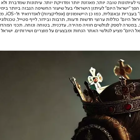
לעיתונות טובה יותר, מאוזנת יותר ומדויקת יותר. עיתונות שמדברת ולא צ
שלום. המהדורה המודפסת הראשונה פורסמה ב-30 ביולי 2007, וב-2010 הפך "ישראל היום" לעיתון הישראלי בעל שי
לחמנוביץ,
ל היום" כוללות ערוצי חדשות ודעות, תרבות ובידור, לייף סטייל, טכנולוגיה
ברית, במטרה לספק לגולשים חוויה מהירה, עדכנית, בטוחה ונוחה. תכני המה
ל היום" מציע לגולשי האתר הנחות ומבצעים על מוצרים ושירותים. ישראל 