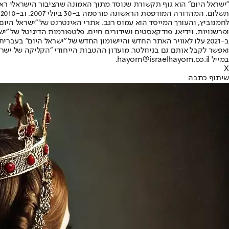
"ישראל היום" הוא גוף תקשורת שנוסד מתוך האמונה שהציבור הישראלי ראוי 
ת
ופרשנויות, וידיאו, פודקאסטים ושידורים חיים. פלטפורמות הדיגיטל של "ישרא
ב-2021 עלו לאוויר האתר החדש והיישומון החדש של "ישראל היום" בע
ואפשר לקבל אותם גם בניוזלטר. מועדון ההטבות הייחודי "הקליקה של ישרא
במייל hayom@israelhayom.co.il.
X
שיתוף כתבה