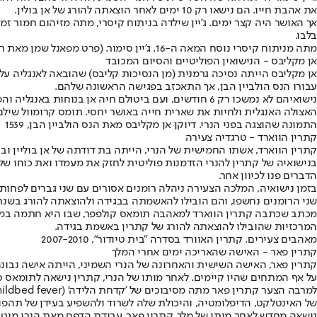
את אהבת חייו. הם נישאו רק 10 ימים לאחר הוצאתה להורג של אן בולין.
אך האושר היה קצר ימים. ג'יין שילדה בניתוח קיסרי, מתה מזיהום חמור ז
בלבו.
מתה מניתוח קיסרי נוסח המאה ה-16. ג'יין סימור. (פרט מפאנל שמן מאת ריצ'ארד ברצ'ט, 1850)
אן מקליבס - הנישואין הפוליטיים והסיום המכובד
אן מקליבס הייתה נסיכה גרמנית (מן הנסיכות קליבס) שהובאה לאנגליה על
עבורו הנס הולביין הבן, אך התאכזב בפגישה הראשונה שלהם.
נישואיהם לא נמשכו רק 6 חודשים, ועם ביטולם חיה אן 
האצולה האנגלית ולחיות את שארית חייה באושר יחסי. תומס קרומוול שילם 
התמונה שהוצגה בפני הנרי. דיוקן אן מקליבס מאת הנס הולביין הבן, 1539
קתרין הווארד - טרגדיה צעירה
בנישואיה של קתרין להנרי הזדמנות פוליטית לחזק את מעמדו ואת כוחו של ב
הדברים פנו לכיוון אחר.
בזמן נישואיה, המלכה הצעירה ניהלה רומנים אסורים עם שני גברים לפחות.
שני הרומנים נחשפו, והם הובילו להאשמתה בבגידה ולהוצאתה להורג בשנת 1542. הי אהייתה רק בת 19. הנרי, שבראשיתם היה שבור לב, איבד את האמון בכל שסבב אותו. שהיו נחלת התקו
המרכזיות שהובילו להוצאתה להורג של קתרין באשמת בגידה.
מאהבים צעירים. קתרין האוורד בסדרה "בית טיודור", 2007-2010
קתרין פאר - האישה שהאריכה ימים אחרי המלך
קתרין פאר, האישה השישית והאחרונה של הנרי השמיני, הייתה אישה נב
על אף המתחים שהיו קיימים. לאחר מותו של הנרי, קתרין נישאה לתומאס סי
של האינטלקט, הדיפלומטיה, והיכולת שלה לשרוד ולהשפיע בעידן של תהפו
נישאה מחדש לאחר מותו של מלך. קתרין פאר, עבודת הדפס מאת הנרי מוט, 1829