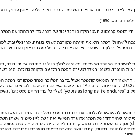
מן קצר לאחר לידת בנם, אדוארד השישי. הנרי התאבל עליה באופן עמוק, ו
 ידי תומס קרומוול, יועצו הקרוב והכל יכול של הנרי, כדי להתחתן עם ה
בנוחות באנגליה והפכה ל"אחות" המלך. היא אף הייתה מקורבת לשתי בנותיו, מרי וא
בחייו על כשלון הנישואים. על הוצאתו להורג של יועצו הנאמן והמוכשר, ה
קתרין הווארד, אשתו החמישית של הנרי, הייתה בת דוד
ית הווארד. נישואי המלך לצעירה הנאה החלו עם תקוות גדולות. היא השיבה
 הראשון היה תומאס קולפפר, אציל בחצר המלוכה ואחד ממקורבי המלך. השנ
פה.
מכתב שכתבה קתרין הווארד למאהבה תומאס קולפפר, שבו היא חתמה במילים 
ונה ומשכילה שהשכילה לנווט את המים הסוערים של חצר המלוכה. היא ה
ימור, שהיה דודו של המלך אדוארד השישי ואחיו של ג'יין סימור, אשתו ה
למרבה הצער קתרין פאר מתה מסיבוכים של 'קדחת הלידה' (childbed fever) זמן קצר לאחר לידת בתה. קדחת 
כות פוליטיות ודתיות, קתרין פאר נחשבת לדמות מוערכת ומכובדת בהיסטו