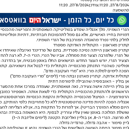
נאוה סילוורה
מערכת feedy
27/8/2024, 11:20
,עודכן
27/8/2024, 11:20
0
השמעה
הנרי השמיני, מלך אנגליה שנודע בפוליטיקה השאפתנית והפרישה מהכנסיי
לחלק בלתי נפרד מהאגדה המורכבת של הנרי השמיני.
קתרין מאראגון - הקתולית האדוקה מספרד
של הנרי, שלמרבה ה
הצעיר הנרי, יורש העצר החדש. הנישואים החלו באופן מבטיח, אך בהדרגה 
ופוליטי, כשהנרי התנתק מהכנסייה הקתולית כדי לבטל את נישואיהם. קתר
הפכה לימים למלכה מרי, היא "מרי העקובה מדם".
קתולית אדוקה. קתרין מארגון ובתה מרי (לימים "מרי העקובה מדם")
אן בולין - האובססיה שהובילה לרפורמה דתית
אן בולין הייתה אישה צעירה, נאה ושאפתנית, שעמדה במרכז אחת מהסערות 
הראשונים ולהתנתק מהכנסייה הקתולית כדי לשאת אותה. האפפיור כמובן ה
הרפורמציה - הפיצול מהכנסייה הקתולית והקמת הכנסיות הפרוטסטנטיות
אנגליה הפכה להיות מדינה פרוטסטנטית ללא כל מחוייבות כלפי הוותיקן.
שושלת המלוכה באופן שאין עליו עוררין. לבסוף, היא הואשמה בבגידה ובהפ
לא מרוצה. הנרי ה-8, אן בוליין ואליזבת הקטנה (לימים אליזבת ה-1)
ג'יין סימור - אהבה גדולה, טרגדיה גדולה
ג'יין סימור הייתה האישה השלישית של הנרי השמיני, והיא זו שהצליחה ל