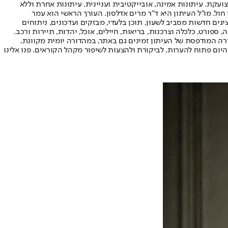
ועקת. עיתונות אמינה, אובייקטיבית ועניינית. עיתונות אחרת וללא
עור החשיפה הגבוה ביותר בימי חול. מו"ל העיתון היא ד"ר מרים אדלסון. העורך הראשי הוא עמר
 והעורך המייסד הוא עמוס רגב. אתרי האינטרנט של "ישראל היום" בעברית ובאנגלית, כמו כן היישומונים (אפליקציות) לאנדרואיד ול-iOS, מציגים חדשות מסביב לשעון, תוכן בלעדי, מבזקים ועדכונים, ניתוחים
, ספורט, כלכלה וצרכנות, בריאות, חיילים, אוכל, יהדות, תיירות ורכב.
דורה המודפסת של העיתון זמינים גם באתר, במהדורה יומית מקוונת,
היום פתוח להערות, לביקורת ולהצעות לשיפור מקהל הקוראים. פנו אלינו