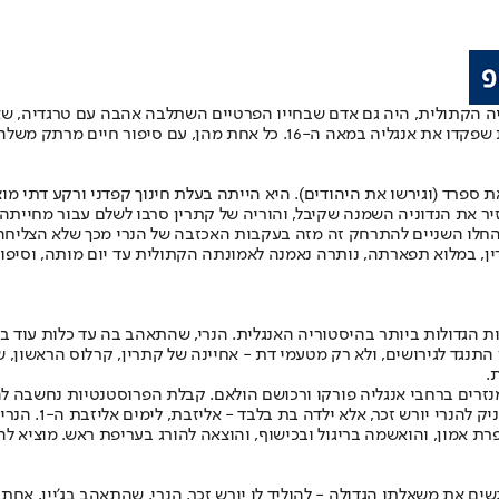
ה הקתולית, היה גם אדם שבחייו הפרטיים השתלבה אהבה עם טרגדיה, שאפ
דמויות בחייו האישיים, אלא גם סמל לתהפוכות חברתיות, דתיות ופוליטיות שפקד
צער מת ממחלה. אביו של הנרי, הנרי ה-7, לא רצה להחזיר את הנדוניה השמנה שקיבל, והוריה של קתרי
החלו השניים להתרחק זה מזה בעקבות האכזבה של הנרי מכך שלא הצליחה ל
ין, במלוא תפארתה, נותרה נאמנה לאמונתה הקתולית עד יום מותה, וסיפו
הגדולות ביותר בהיסטוריה האנגלית. הנרי, שהתאהב בה עד כלות עוד בהיו
תנגד לגירושים, ולא רק מטעמי דת - אחיינה של קתרין, קרלוס הראשון, 
.
 מנזרים ברחבי אנגליה פורקו ורכושם הולאם. קבלת הפרוסטנטיות נחשבה 
היום ממלא המונרך
רת אמון, והואשמה בריגול ובכישוף, והוצאה להורג בעריפת ראש. מוציא ל
הגשים את משאלתו הגדולה - להוליד לו יורש זכר. הנרי, שהתאהב בג'יין,