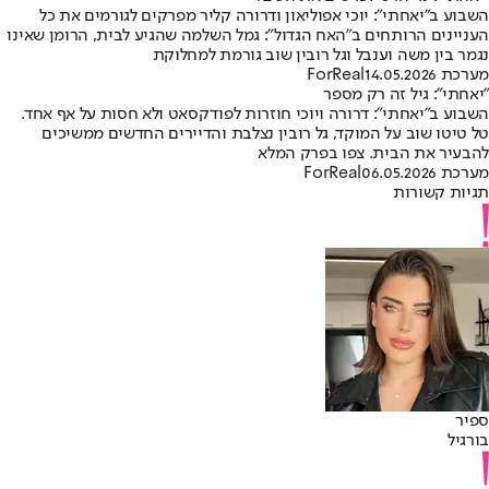
השבוע ב"יאחתי": יוכי אפוליאון ודרורה קליר מפרקים לגורמים את כל
העניינים הרותחים ב"האח הגדול": גמל השלמה שהגיע לבית, הרומן שאינו
נגמר בין משה וענבל וגל רובין שוב גורמת למחלוקת
מערכת ForReal
14.05.2026
"יאחתי": גיל זה רק מספר
השבוע ב״יאחתי״: דרורה ויוכי חוזרות לפודקסאט ולא חסות על אף אחד.
טל טיטו שוב על המוקד, גל רובין נצלבת והדיירים החדשים ממשיכים
להבעיר את הבית. צפו בפרק המלא
מערכת ForReal
06.05.2026
תגיות קשורות
ספיר
בורגיל