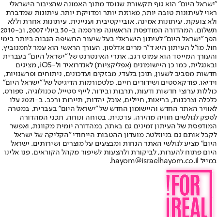
"ישראל היום" הוא גוף תקשורת שנוסד מתוך האמונה שהציבור הישראלי
ראוי לעיתונות טובה יותר, מאוזנת יותר ומדויקת יותר. עיתונות שמדברת
ולא צועקת. עיתונות אמינה, אובייקטיבית ועניינית. עיתונות אחרת וללא
תשלום. המהדורה המודפסת הראשונה פורסמה ב-30 ביולי 2007, וב-2010
הפך "ישראל היום" לעיתון הישראלי בעל שיעור החשיפה הגבוה ביותר בימי
חול. מו"ל העיתון היא ד"ר מרים אדלסון. העורך הראשי הוא עמר לחמנוביץ,
והעורך המייסד הוא עמוס רגב. אתרי האינטרנט של "ישראל היום" בעברית
ובאנגלית, כמו כן היישומונים (אפליקציות) לאנדרואיד ול-iOS, מציגים
חדשות מסביב לשעון, תוכן בלעדי, מבזקים ועדכונים, ניתוחים ופרשנויות,
וידיאו, פודקאסטים ושידורים חיים. פלטפורמות הדיגיטל של "ישראל היום"
כוללות ערוצי חדשות ודעות, תרבות ובידור, לייף סטייל, טכנולוגיה, ספורט,
כלכלה וצרכנות, בריאות, חיילים, אוכל, יהדות, תיירות ורכב. ב-2021 עלו
לאוויר האתר החדש והיישומון החדש של "ישראל היום" בעברית, במטרה
לספק לגולשים חוויה מהירה, עדכנית, בטוחה ונוחה. תכני המהדורה
המודפסת של העיתון זמינים גם באתר, במהדורה יומית מקוונת, ואפשר
לקבל אותם גם בניוזלטר. מועדון ההטבות הייחודי "הקליקה של ישראל
היום" מציע לגולשי האתר הנחות ומבצעים על מוצרים ושירותים. ישראל
היום פתוח להערות, לביקורת ולהצעות לשיפור מקהל הקוראים. פנו אלינו
במייל hayom@israelhayom.co.il.