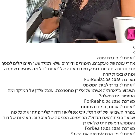
>
>
"יאחתי": סוגרת עונה
אחרי עונה של מעקבים, הימורים ודיירים שלא תמיד עשו חיים קלים למסך,
יוכי ודרורה חוזרות בפרק סיום העונה של "יאחתי" כל מה שחשבו שיקרה
ומה שבאמת קרה
מערכת ForReal
24.06.2026
"יאחתי": בדרך לבית המשפט
השבוע ב"יאחתי": אשתו על אלירן מתפוצצת, ענבל אלדן על המוקד ומה
הסיפור עם רפאלה?
מערכת ForReal
10.06.2026
"יאחתי": אבות, בנים ונצחונות
בפרק השבועי של "יאחתי", יוכי אפוליאון ודרור קליר פתחו את כל מה
שבער בבית "האח הגדול": הרייטינג, הכניסה של איסקוב, העימות של דור
והמפגש המשפחתי של אלירן
מערכת ForReal
19.05.2026
"יאחתי": מי הרס לערסים את השם?