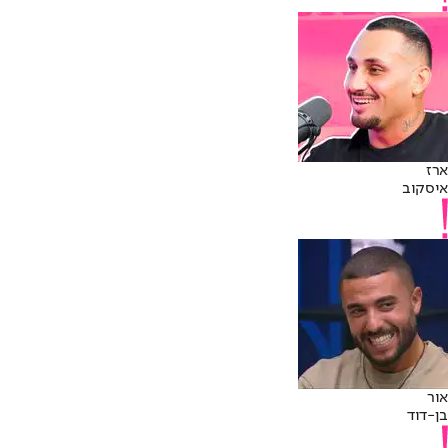
ארז
איסקוב
אור
בן-דוד