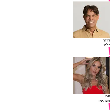
דרור
קליר
יוכי
אפוליאון