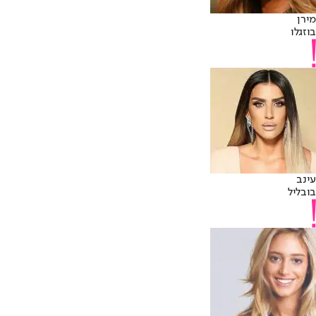
מירן
בוזגלו
עינב
בובליל