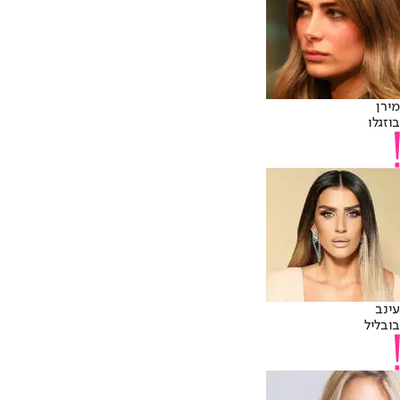
מירן
בוזגלו
עינב
בובליל