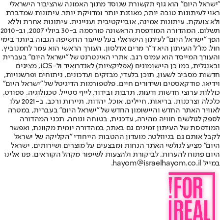
"ישראל היום" הוא גוף תקשורת שנוסד מתוך האמונה שהציבור הישראלי
ראוי לעיתונות טובה יותר, מאוזנת יותר ומדויקת יותר. עיתונות שמדברת
ולא צועקת. עיתונות אמינה, אובייקטיבית ועניינית. עיתונות אחרת וללא
תשלום. המהדורה המודפסת הראשונה פורסמה ב-30 ביולי 2007, וב-2010
הפך "ישראל היום" לעיתון הישראלי בעל שיעור החשיפה הגבוה ביותר בימי
חול. מו"ל העיתון היא ד"ר מרים אדלסון. העורך הראשי הוא עמר לחמנוביץ,
והעורך המייסד הוא עמוס רגב. אתרי האינטרנט של "ישראל היום" בעברית
ובאנגלית, כמו כן היישומונים (אפליקציות) לאנדרואיד ול-iOS, מציגים
חדשות מסביב לשעון, תוכן בלעדי, מבזקים ועדכונים, ניתוחים ופרשנויות,
וידיאו, פודקאסטים ושידורים חיים. פלטפורמות הדיגיטל של "ישראל היום"
כוללות ערוצי חדשות ודעות, תרבות ובידור, לייף סטייל, טכנולוגיה, ספורט,
כלכלה וצרכנות, בריאות, חיילים, אוכל, יהדות, תיירות ורכב. ב-2021 עלו
לאוויר האתר החדש והיישומון החדש של "ישראל היום" בעברית, במטרה
לספק לגולשים חוויה מהירה, עדכנית, בטוחה ונוחה. תכני המהדורה
המודפסת של העיתון זמינים גם באתר, במהדורה יומית מקוונת, ואפשר
לקבל אותם גם בניוזלטר. מועדון ההטבות הייחודי "הקליקה של ישראל
היום" מציע לגולשי האתר הנחות ומבצעים על מוצרים ושירותים. ישראל
היום פתוח להערות, לביקורת ולהצעות לשיפור מקהל הקוראים. פנו אלינו
במייל hayom@israelhayom.co.il.