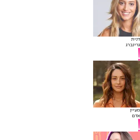
דנית
גרינברג
מעיין
אדם