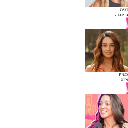
דנית
גרינברג
מעיין
אדם