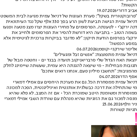
הקשות?
אביב דרורי
19.07.2026
"פרובוקטורית בשקל": סערת העוגות של דניאל עמית מגיעה לבית המשפט
דניאל עמית הגישה תביעת לשון הרע בסך 330 אלף שקל נגד העיתונאית
דנה ירקצ'י • לטענתה, הפרסומים על מחירי העוגות יצרו מצג מטעה ופגעו
בשמה הטוב • בתביעה היא דורשת להסיר את הפרסומים ולחייב את
ירקצ'י בפרסום הודעת תיקון: "לא מדובר בביקרות צרכנית לגיטימית אלא
במסע הכפשה"
אלינור שירקני-קופמן
06.07.2026
דניאל עמית מתפוצצת: "אנשים זבל ומגעילים"
יוצאת האח הגדול שלי סרבריאניקוב תועדה בבגד ים - וחטפה מבול של
תגובות מבחילות • מי שיצאה להגנתה היא עמית, שעשתה שיימינג לחלק
מהמגיבות: "תחשבו מיליון פעם, אנחנו רואים אתכם"
אסף הדר
04.07.2026
דניאל עמית ממסחרת הכל, גם את מערכת היחסים עם אמילי דמארי
מי שהתחילה את דרכה כבשלנית אותנטית ואיניליגנטית, הפכה למכונה
ממוסחרת ומשומנת היטב שמוכרת הכל • אם זה המצב, לא פלא שהיא
מנסה למכור גם את הזוגיות שהיא מנהלת עם שורדת השבי אמילי דמארי
ניר וולף
23.06.2026
תגיות קשורות