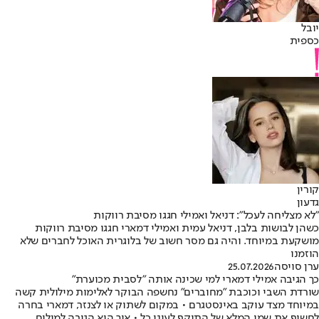
יובל
כספית
קורין
גדעון
"לא מצליחה לעכל": דניאל ואמילי חגגו מסיבת רווקות
כשהן לבושות בלבן, דניאל עמית ואמילי דמארי חגגו מסיבת רווקות
מושקעת במיוחד. והיה גם מסר חשוב של בלוגרית האוכל לחברים שלא
הוזמנו
ערן סויסה
25.07.2026
כך הגיבה אמילי דמארי למי שכינה אותה "לסבית מכוערת"
שורדת השבי וכוכבת "מחוברים" נחשפה הבוקר לאלימות מילולית קשה
במיוחד מצד עוקב באינסטגרם • במקום לשתוק או לצנזר, דמארי בחרה
לחשוף את שמו המלא של התוקף לעיני כל • איך היא הגיבה למילים