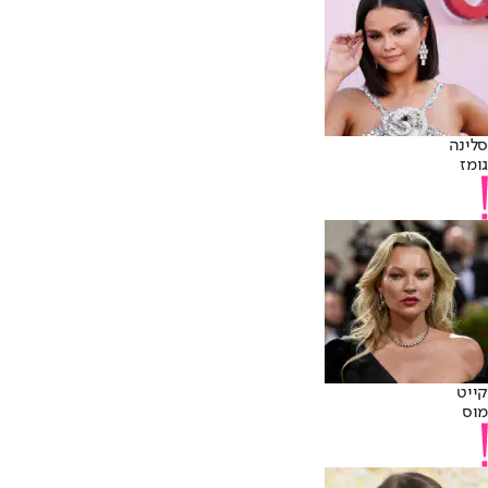
סלינה
גומז
קייט
מוס