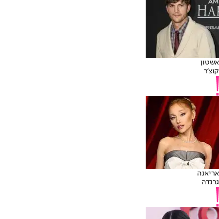
אשטון
קוצ'ר
אריאנה
גרנדה