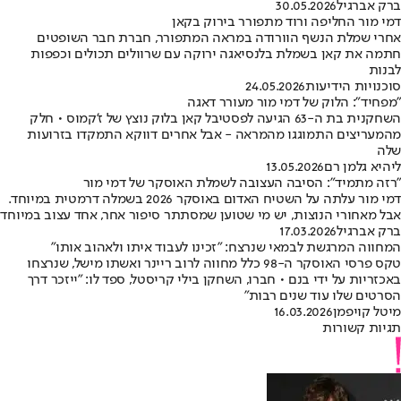
ברק אברגיל
30.05.2026
דמי מור החליפה ורוד מתפורר בירוק בקאן
אחרי שמלת הנשף הוורודה במראה המתפורר, חברת חבר השופטים
חתמה את קאן בשמלת בלנסיאגה ירוקה עם שרוולים תכולים וכפפות
לבנות
סוכנויות הידיעות
24.05.2026
"מפחיד": הלוק של דמי מור מעורר דאגה
השחקנית בת ה-63 הגיעה לפסטיבל קאן בלוק נוצץ של ז'קמוס • חלק
מהמעריצים התמוגגו מהמראה - אבל אחרים דווקא התמקדו בזרועות
שלה
ליהיא גלמן רם
13.05.2026
"רזה מתמיד": הסיבה העצובה לשמלת האוסקר של דמי מור
דמי מור עלתה על השטיח האדום באוסקר 2026 בשמלה דרמטית במיוחד.
אבל מאחורי הנוצות, יש מי שטוען שמסתתר סיפור אחר, אחד עצוב במיוחד
ברק אברגיל
17.03.2026
המחווה המרגשת לבמאי שנרצח: "זכינו לעבוד איתו ולאהוב אותו"
טקס פרסי האוסקר ה-98 כלל מחווה לרוב ריינר ואשתו מישל, שנרצחו
באכזריות על ידי בנם • חברו, השחקן בילי קריסטל, ספד לו: "ייזכר דרך
הסרטים שלו עוד שנים רבות"
מיטל קויפמן
16.03.2026
תגיות קשורות