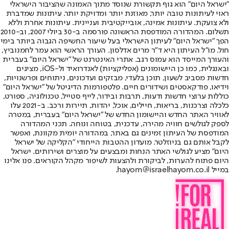
"ישראל היום" הוא גוף תקשורת שנוסד מתוך האמונה שהציבור הישראלי
ראוי לעיתונות טובה יותר, מאוזנת יותר ומדויקת יותר. עיתונות שמדברת
ולא צועקת. עיתונות אמינה, אובייקטיבית ועניינית. עיתונות אחרת וללא
תשלום. המהדורה המודפסת הראשונה פורסמה ב-30 ביולי 2007, וב-2010
הפך "ישראל היום" לעיתון הישראלי בעל שיעור החשיפה הגבוה ביותר בימי
חול. מו"ל העיתון היא ד"ר מרים אדלסון. העורך הראשי הוא עמר לחמנוביץ,
והעורך המייסד הוא עמוס רגב. אתרי האינטרנט של "ישראל היום" בעברית
ובאנגלית, כמו כן היישומונים (אפליקציות) לאנדרואיד ול-iOS, מציגים
חדשות מסביב לשעון, תוכן בלעדי, מבזקים ועדכונים, ניתוחים ופרשנויות,
וידיאו, פודקאסטים ושידורים חיים. פלטפורמות הדיגיטל של "ישראל היום"
כוללות ערוצי חדשות ודעות, תרבות ובידור, לייף סטייל, טכנולוגיה, ספורט,
כלכלה וצרכנות, בריאות, חיילים, אוכל, יהדות, תיירות ורכב. ב-2021 עלו
לאוויר האתר החדש והיישומון החדש של "ישראל היום" בעברית, במטרה
לספק לגולשים חוויה מהירה, עדכנית, בטוחה ונוחה. תכני המהדורה
המודפסת של העיתון זמינים גם באתר, במהדורה יומית מקוונת, ואפשר
לקבל אותם גם בניוזלטר. מועדון ההטבות הייחודי "הקליקה של ישראל
היום" מציע לגולשי האתר הנחות ומבצעים על מוצרים ושירותים. ישראל
היום פתוח להערות, לביקורת ולהצעות לשיפור מקהל הקוראים. פנו אלינו
במייל hayom@israelhayom.co.il.