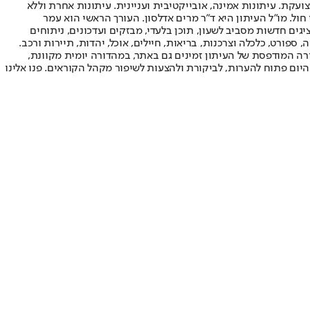
ועקת. עיתונות אמינה, אובייקטיבית ועניינית. עיתונות אחרת וללא
עור החשיפה הגבוה ביותר בימי חול. מו"ל העיתון היא ד"ר מרים אדלסון. העורך הראשי הוא עמר
 והעורך המייסד הוא עמוס רגב. אתרי האינטרנט של "ישראל היום" בעברית ובאנגלית, כמו כן היישומונים (אפליקציות) לאנדרואיד ול-iOS, מציגים חדשות מסביב לשעון, תוכן בלעדי, מבזקים ועדכונים, ניתוחים
, ספורט, כלכלה וצרכנות, בריאות, חיילים, אוכל, יהדות, תיירות ורכב.
דורה המודפסת של העיתון זמינים גם באתר, במהדורה יומית מקוונת,
היום פתוח להערות, לביקורת ולהצעות לשיפור מקהל הקוראים. פנו אלינו