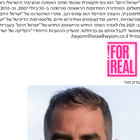
"ישראל היום" הוא גוף תקשורת שנוסד מתוך האמונה שהציבור הישראלי ראוי 
ת
ופרשנויות, וידיאו, פודקאסטים ושידורים חיים. פלטפורמות הדיגיטל של "ישרא
ב-2021 עלו לאוויר האתר החדש והיישומון החדש של "ישראל היום" בע
ואפשר לקבל אותם גם בניוזלטר. מועדון ההטבות הייחודי "הקליקה של ישרא
במייל hayom@israelhayom.co.il.
ברק מור