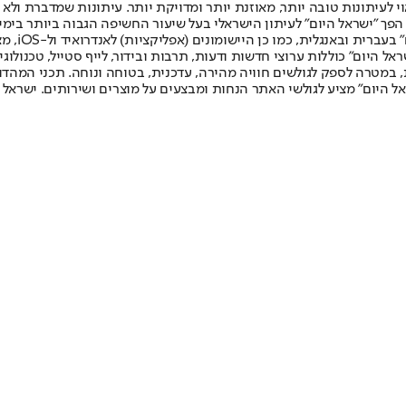
לעיתונות טובה יותר, מאוזנת יותר ומדויקת יותר. עיתונות שמדברת ולא צ
שלום. המהדורה המודפסת הראשונה פורסמה ב-30 ביולי 2007, וב-2010 הפך "ישראל היום" לעיתון הישראלי בעל שי
לחמנוביץ,
ל היום" כוללות ערוצי חדשות ודעות, תרבות ובידור, לייף סטייל, טכנולוגיה
ברית, במטרה לספק לגולשים חוויה מהירה, עדכנית, בטוחה ונוחה. תכני המה
ל היום" מציע לגולשי האתר הנחות ומבצעים על מוצרים ושירותים. ישראל 